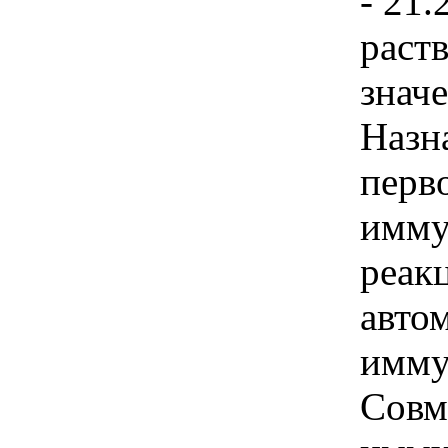
- 21.
раст
знач
Назн
перв
имму
реак
авто
имму
Совм