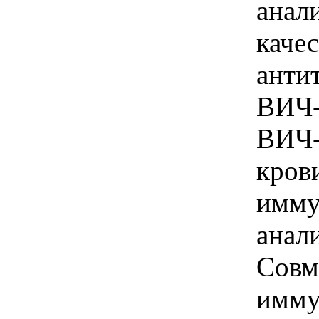
анал
каче
анти
ВИЧ-
ВИЧ-
кров
имму
анал
Совм
имму