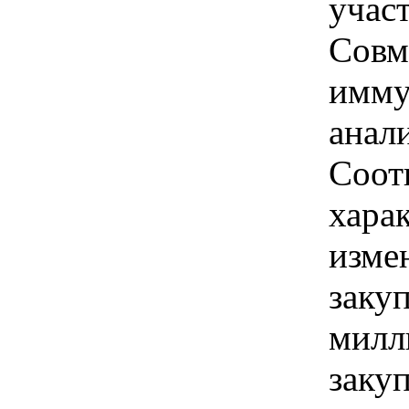
учас
Совм
имму
анал
Соот
хара
изме
заку
милл
закуп