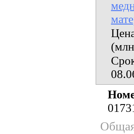
медн
мат
Цена
(млн
Срок
08.0
Номе
0173
Общая