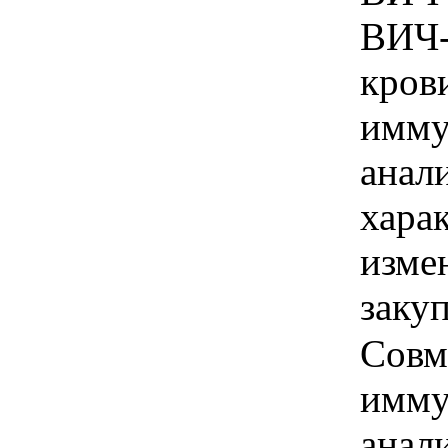
ВИЧ-
кров
имму
анал
хара
изме
заку
Совм
имму
анал