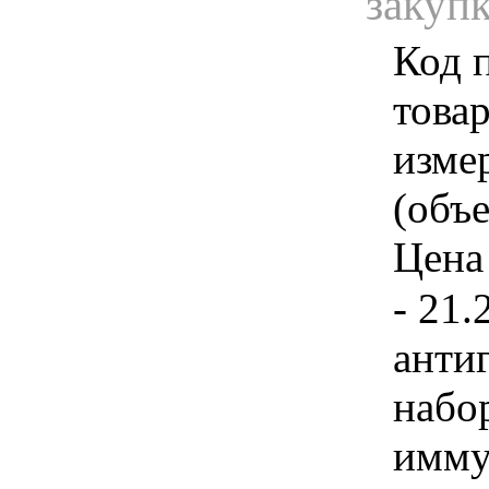
закуп
Код 
товар
изме
(объе
Цена 
- 21
анти
набо
имму