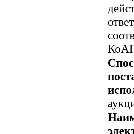
дейс
отве
соотв
КоАП
Спос
пост
испо
аукц
Наим
элек