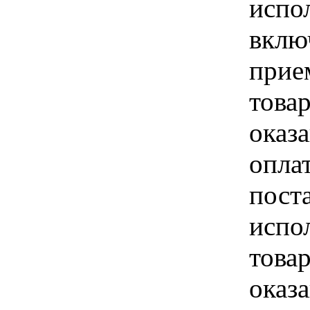
испо
вклю
прие
това
оказа
опла
пост
испо
това
оказ