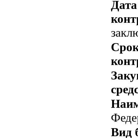
Дата
конт
закл
Срок
конт
Заку
сред
Наим
Феде
Вид 