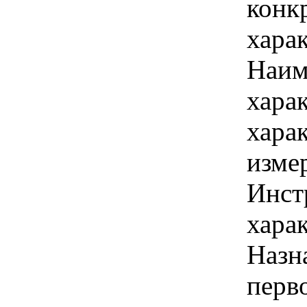
конк
хара
Наим
хара
хара
изме
Инст
харак
Назн
перв