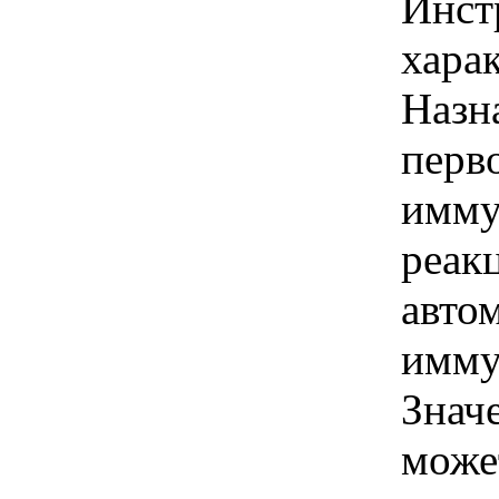
Инст
харак
Назн
перв
имму
реак
авто
имму
Знач
може