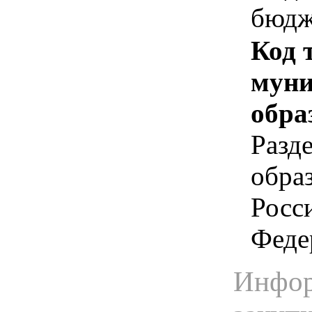
бюдж
Код 
муни
обра
Разд
обра
Росс
Феде
Инфор