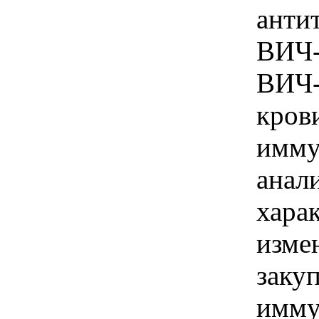
анти
ВИЧ-
ВИЧ-
кров
имму
анал
хара
изме
заку
имму