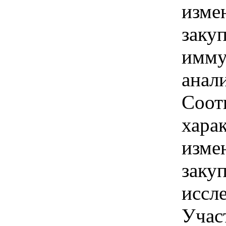
изме
заку
имму
анал
Соот
хара
изме
заку
иссл
Учас