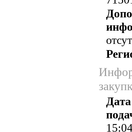
Допо
инфо
отсут
Реги
Инфор
закуп
Дата
пода
15:0