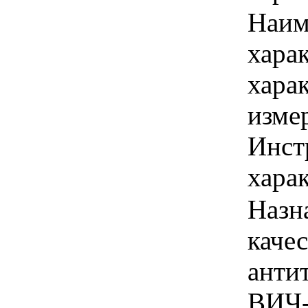
Наим
хара
хара
изме
Инст
харак
Назн
каче
анти
ВИЧ-