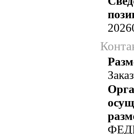
Свед
пози
2026
Конта
Разм
Зака
Орга
осу
разм
ФЕД