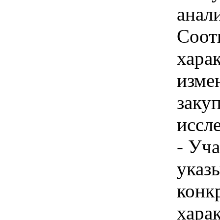
анал
Соотв
хара
изме
заку
иссле
- Уч
указы
конк
хара