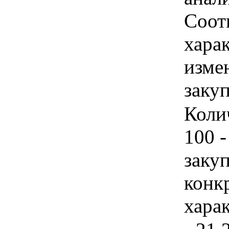
Соотв
хара
изме
заку
Коли
100 
закуп
конк
хара