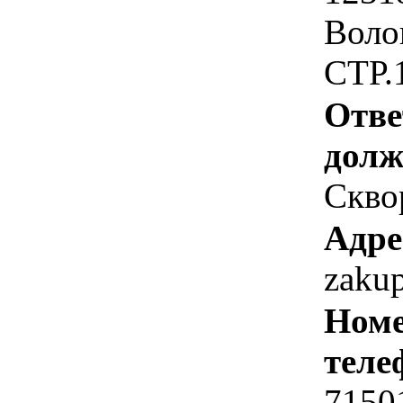
Воло
СТР.1
Отве
долж
Скво
Адре
zaku
Номе
теле
7150