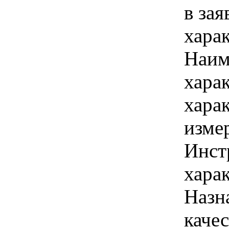
в зая
хара
Наим
хара
хара
изме
Инст
харак
Назн
каче