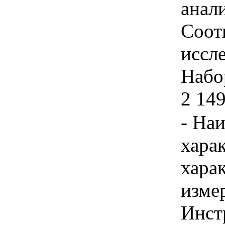
анал
Соот
иссл
Набор
2 149
- На
хара
хара
изме
Инст