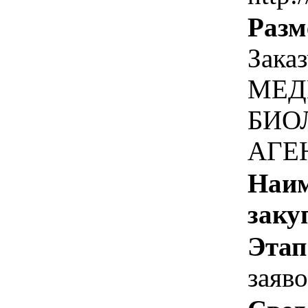
Разм
Зака
МЕД
БИО
АГЕ
Наим
заку
Этап
заяв