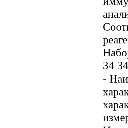
имму
анал
Соот
реаге
Набор
34 3
- На
хара
хара
изме