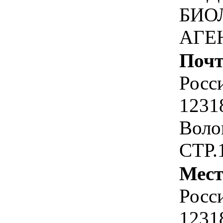
БИО
АГЕ
Почт
Росс
1231
Воло
СТР.1
Мест
Росс
1231