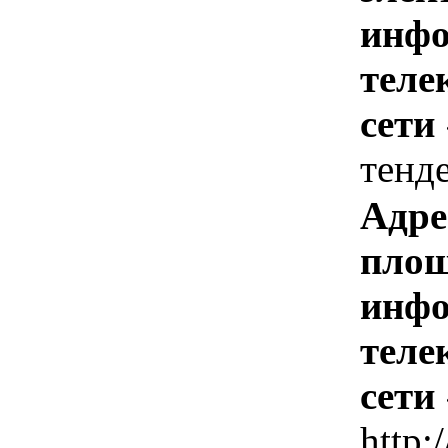
инфо
теле
сети
тенд
Адре
площ
инфо
теле
сети
http: