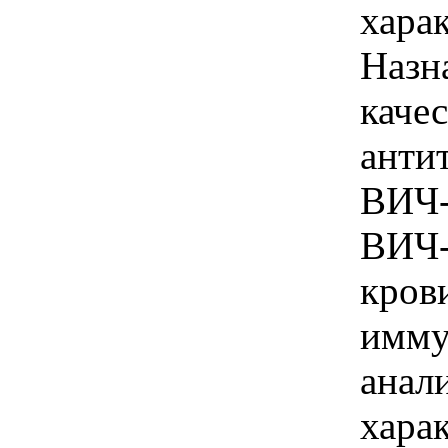
харак
Назн
каче
анти
ВИЧ-
ВИЧ-
кров
имму
анал
хара