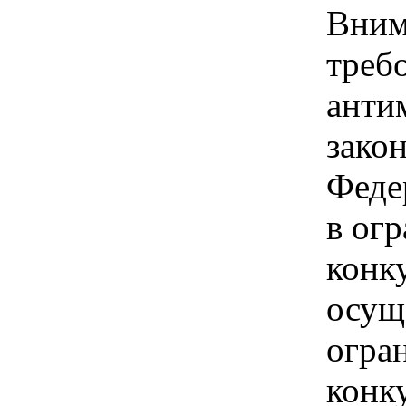
Вним
треб
анти
зако
Феде
в ог
конк
осущ
огра
конк