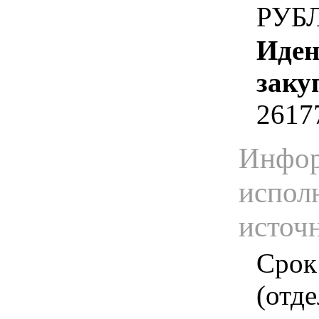
РУБ
Иден
заку
2617
Инфор
испол
источ
Срок
(отд