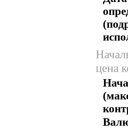
опре
(под
испо
Начал
цена 
Нача
(мак
конт
Валю