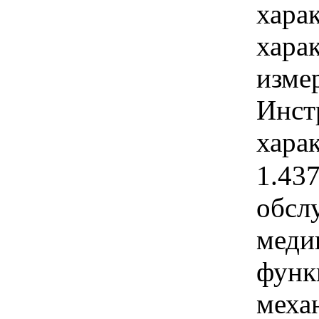
хара
хара
изме
Инст
харак
1.43
обсл
меди
функ
меха