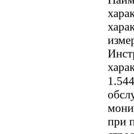
хара
хара
изме
Инст
харак
1.54
обсл
мони
при 