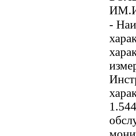
ИМ.И
- На
хара
хара
изме
Инст
харак
1.54
обсл
мони