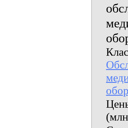
обс
мед
обо
Клас
Обс
мед
обор
Цены
(млн