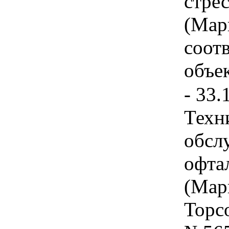
стрес
(Марк
соот
объек
- 33.
Техн
обсл
офта
(Мар
Topc