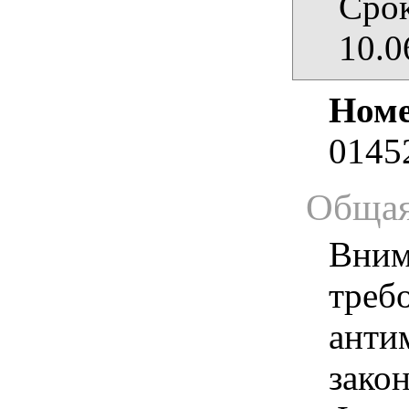
Срок
10.0
Номе
0145
Общая
Вним
треб
анти
зако