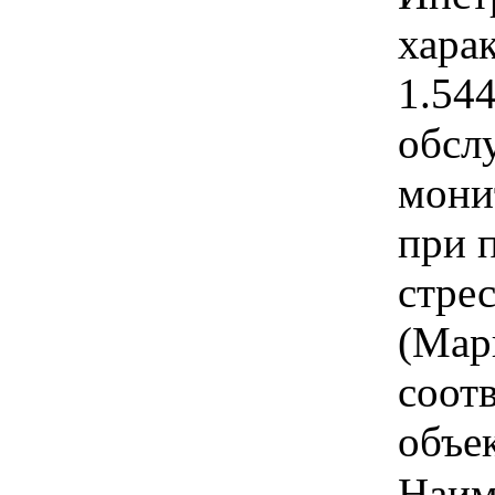
харак
1.54
обсл
мони
при 
стрес
(Марк
соот
объек
Наим