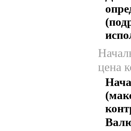
опре
(под
испо
Начал
цена 
Нача
(мак
конт
Валю