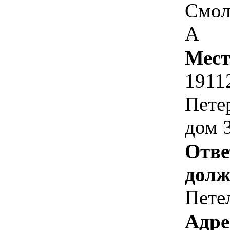
Смол
А
Мест
1911
Пете
дом 3
Отве
долж
Пете
Адре