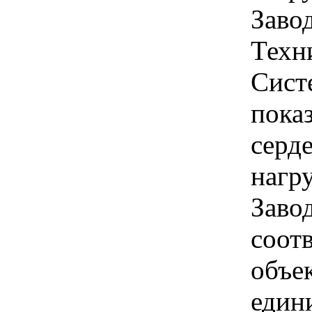
Завод
Техн
Сист
пока
серде
нагру
Заво
соот
объек
едини