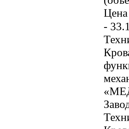
Цена 
- 33.
Техн
Кров
функ
меха
«МЕ
Завод
Техн