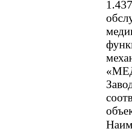
1.43
обсл
меди
функ
меха
«МЕ
Завод
соот
объек
Наим