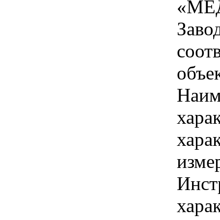
«МЕ
Заво
соот
объек
Наим
хара
хара
изме
Инст
харак