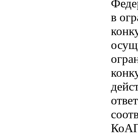
Феде
в ог
конк
осущ
огра
конк
дейс
отве
соотв
КоАП