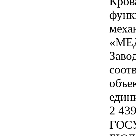
Кров
функ
меха
«МЕ
Заво
соот
объек
едини
2 439
ГОС