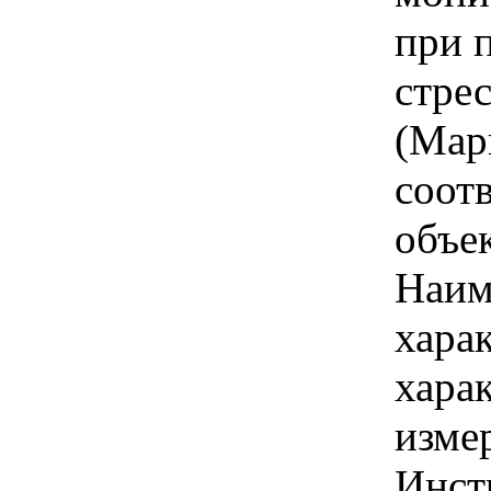
при 
стрес
(Мар
соот
объек
Наим
хара
хара
изме
Инст