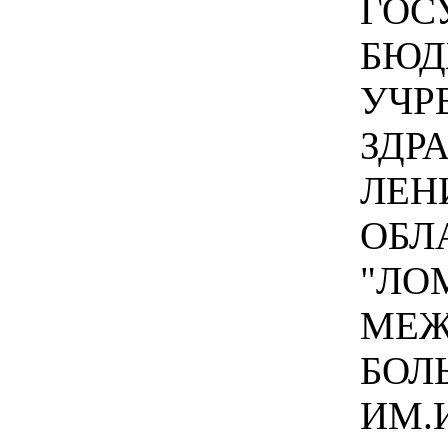
ГОС
БЮД
УЧР
ЗДР
ЛЕН
ОБЛ
"ЛО
МЕЖ
БОЛ
ИМ.И