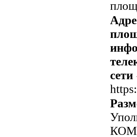
площ
Адре
площ
инфо
теле
сети
https
Разм
Упол
КОМ