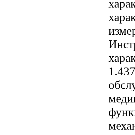
хара
хара
изме
Инст
харак
1.43
обсл
меди
функ
меха