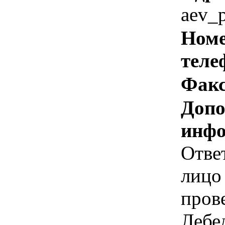
aev_p
Номе
теле
Факс
Допо
инфо
Отве
лицо 
пров
Лебе