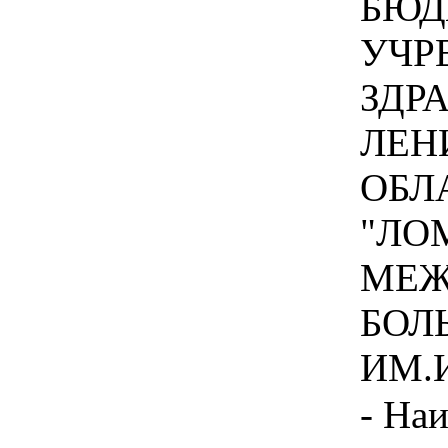
БЮД
УЧР
ЗДР
ЛЕН
ОБЛ
"ЛО
МЕЖ
БОЛ
ИМ.И
- На