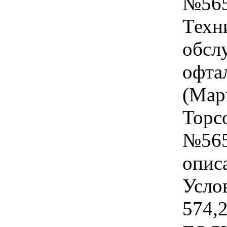
№565
Техн
обсл
офта
(Мар
Topc
№565
опис
Услов
574,2