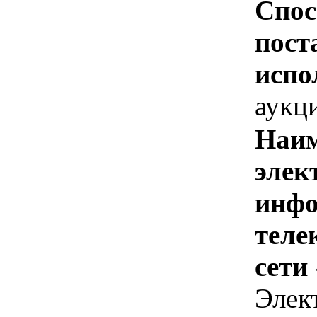
Спос
пост
испо
аукц
Наим
элек
инфо
теле
сети
Элек