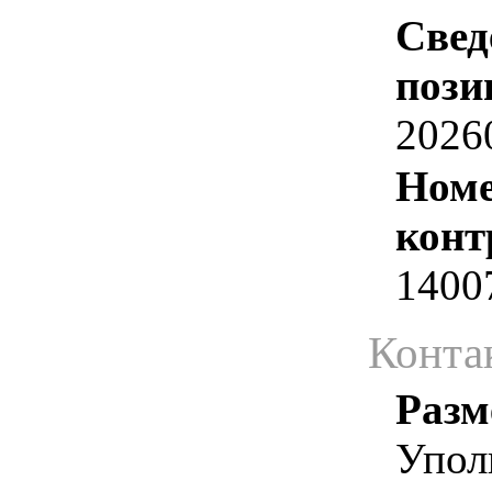
Свед
пози
2026
Номе
конт
1400
Конта
Разм
Упол