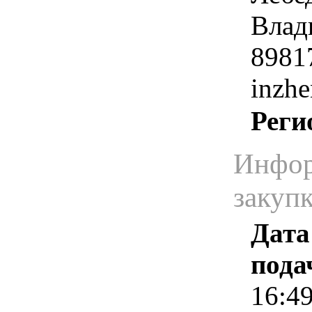
Влад
8981
inzh
Реги
Инфор
закуп
Дата
пода
16:4