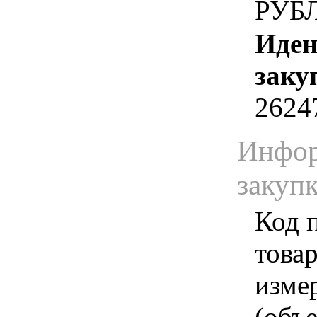
РУБ
Иден
заку
2624
Инфор
закуп
Код 
товар
изме
(объе