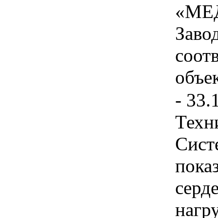
«МЕ
Завод
соот
объек
- 33.
Техн
Сист
пока
серде
нагру