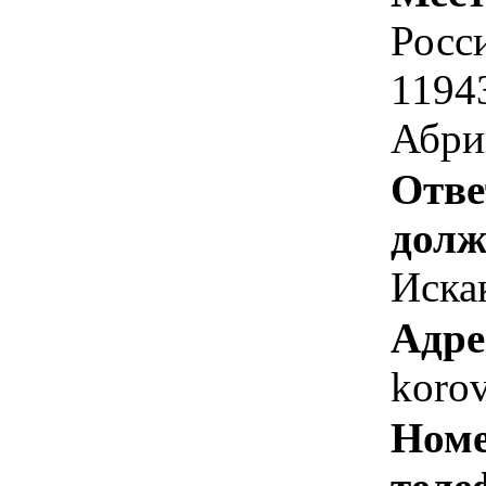
Росс
1194
Абри
Отве
долж
Искак
Адре
koro
Номе