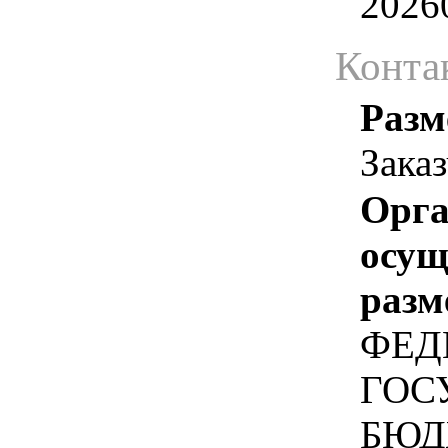
2026
Конта
Разм
Зака
Орга
осу
разм
ФЕД
ГОС
БЮД