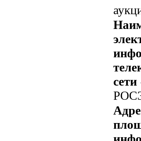
аукц
Наим
элек
инфо
теле
сети
РОС
Адре
площ
инфо