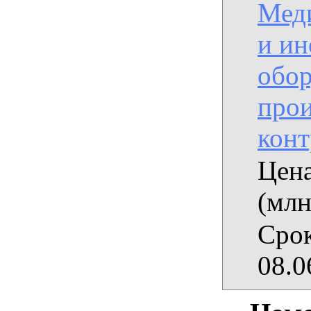
Мед
и ин
обор
прои
конт
Цена
(млн
Срок
08.0