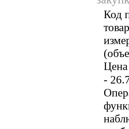
Код 
товар
изме
(объе
Цена 
- 26.
Опер
функ
набл