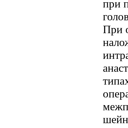
при 
голо
При 
нало
интр
анас
типа
опер
межп
шейн