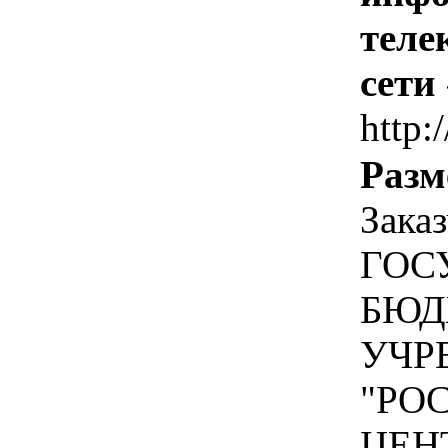
теле
сети
http:/
Разм
Зака
ГОС
БЮД
УЧР
"РО
ЦЕН