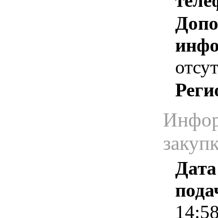
теле
Допо
инфо
отсут
Реги
Инфор
закуп
Дата
пода
14:5