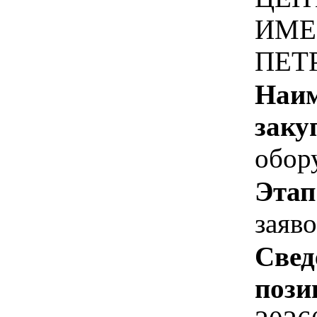
ИМЕ
ПЕТ
Наим
заку
обор
Этап
заяв
Свед
пози