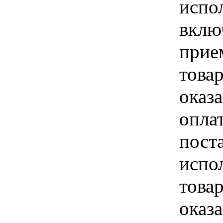
испо
вклю
прие
това
оказа
опла
пост
испо
това
оказ