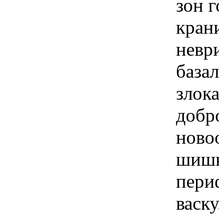
зон г
кран
невр
база
злок
добр
ново
шишк
пери
васк