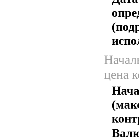
опре
(под
испо
Начал
цена 
Нача
(мак
конт
Валю