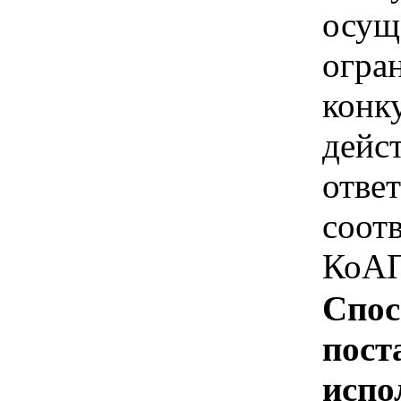
осущ
огра
конк
дейс
отве
соотв
КоАП
Спос
пост
испо