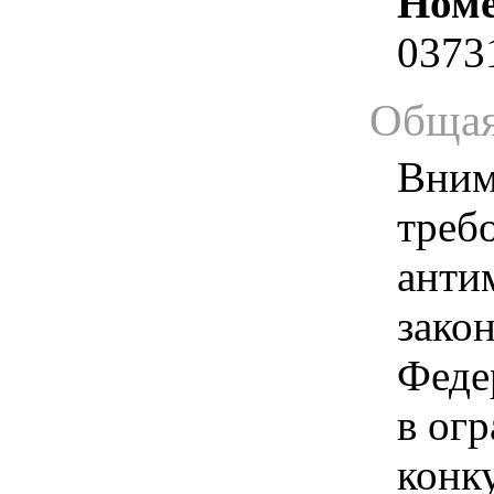
Номе
0373
Общая
Вним
треб
анти
зако
Феде
в ог
конк