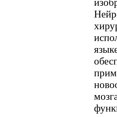
изоб
Нейр
хиру
испо
язык
обес
прим
ново
мозг
функ