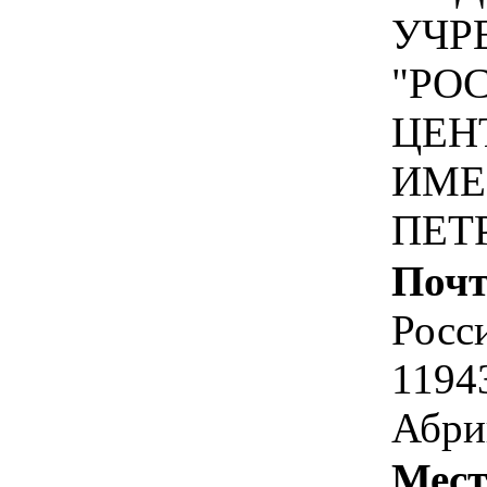
УЧР
"РО
ЦЕН
ИМЕ
ПЕТ
Почт
Росс
1194
Абри
Мест