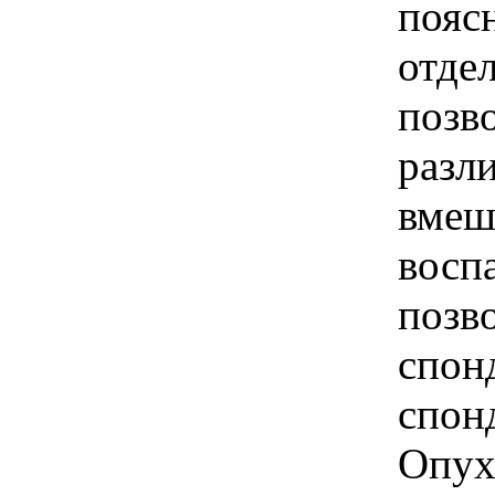
пояс
отде
позв
разл
вмеш
восп
позв
спон
спон
Опух