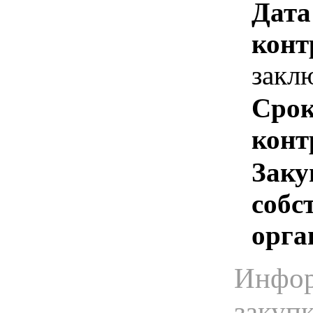
Дата
конт
закл
Срок
конт
Заку
собс
орга
Инфор
закуп