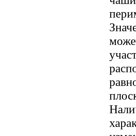
пери
Знач
може
учас
расп
равн
плос
Нали
хара