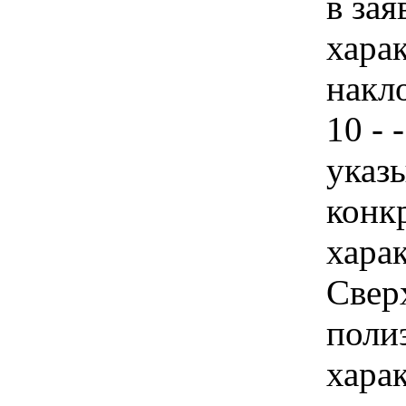
в зая
хара
накло
10 - 
указы
конк
хара
Свер
полиэ
хара