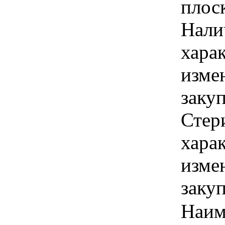
плос
Налич
хара
изме
закуп
Стери
хара
изме
заку
Наим