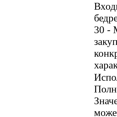
Вход
бедре
30 -
закуп
конк
хара
Испо
Полн
Знач
може