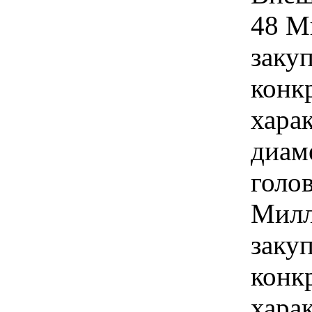
48 М
закуп
конк
хара
диам
голов
Милл
закуп
конк
хара