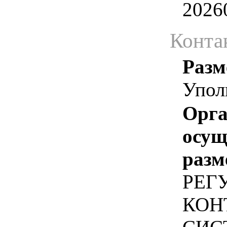
2026
Конта
Разм
Упол
Орга
осу
разм
РЕГ
КОН