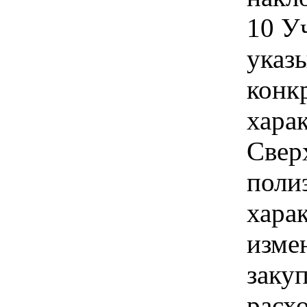
10 У
указы
конк
хара
Свер
поли
хара
изме
заку
расх