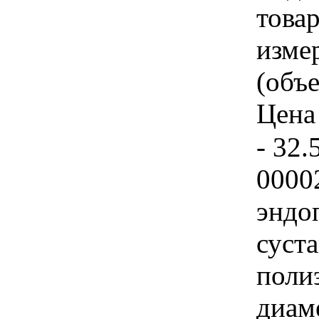
товар
изме
(объе
Цена 
- 32.
0000
эндо
суст
поли
диам