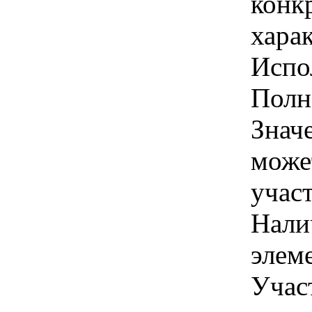
конк
хара
Испо
Полн
Знач
може
учас
Нали
элеме
Учас