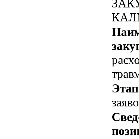
ЗАК
КАЛ
Наим
заку
расх
травм
Этап
заяв
Свед
пози