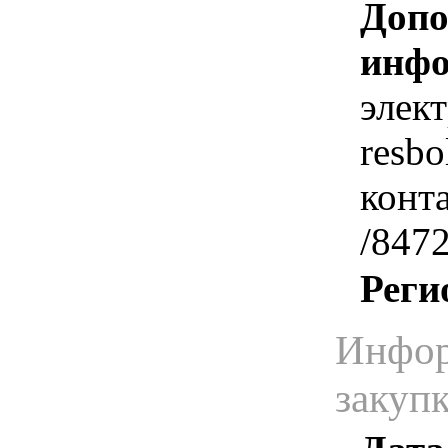
Допо
инфо
элек
resb
конт
/8472
Реги
Инфор
закуп