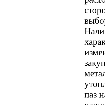
стор
выбо
Нали
хара
изме
заку
мета
утоп
паз 
чаши