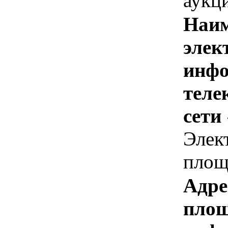
аукц
Наим
элек
инфо
теле
сети
Элек
площ
Адре
площ