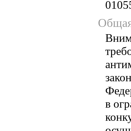
0105
Общая
Вним
треб
анти
зако
Феде
в ог
конк
осущ