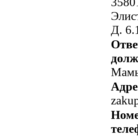
3580
Элист
Д. 6.
Отве
долж
Мамы
Адре
zaku
Номе
теле