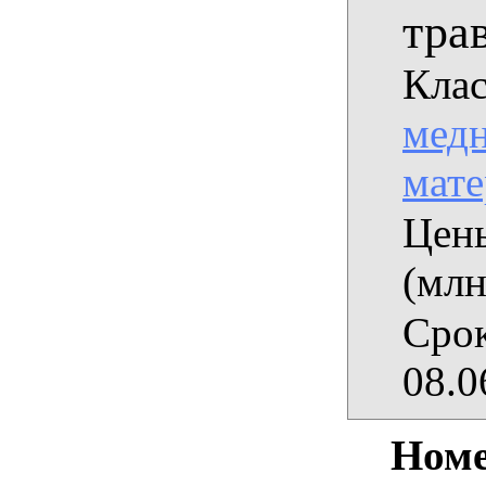
тра
Клас
медн
мат
Цены
(млн
Срок
08.0
Номе