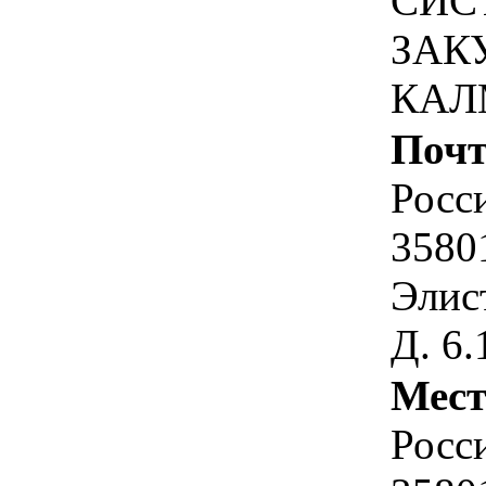
СИС
ЗАК
КАЛ
Почт
Росс
3580
Элист
Д. 6.
Мест
Росс