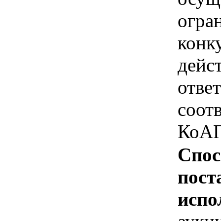
огра
конк
дейс
отве
соотв
КоАП
Спос
пост
испо