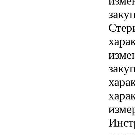
изме
заку
Стер
хара
изме
заку
хара
хара
изме
Инст