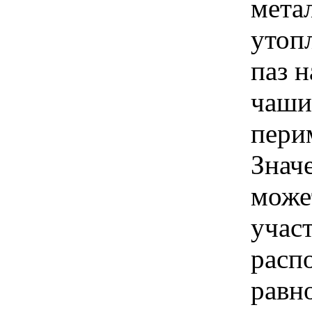
мета
утоп
паз 
чаши
перим
Знач
може
учас
расп
равн