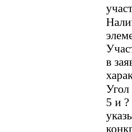
учас
Нали
элеме
Учас
в зая
хара
Угол 
5 и ?
указы
конк