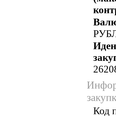
конт
Валю
РУБ
Иден
заку
2620
Инфор
закуп
Код 