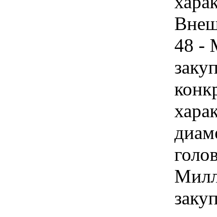
харак
Внеш
48 -
закуп
конк
хара
диам
голов
Милл
закуп