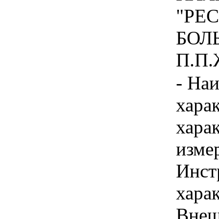
"РЕ
БОЛ
П.П.
- На
хара
хара
изме
Инст
харак
Внеш