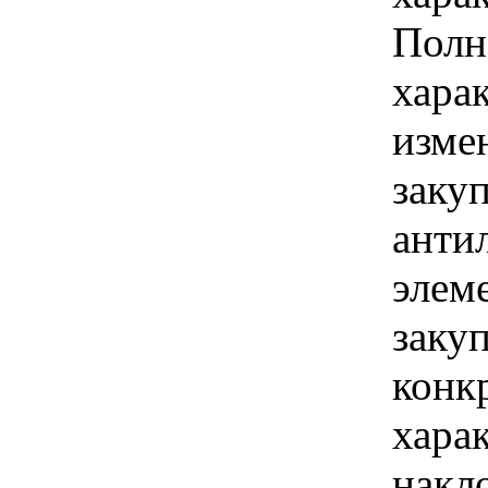
Полн
хара
изме
заку
анти
элем
закуп
конк
хара
накло