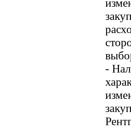
изме
закуп
расх
стор
выбо
- Нал
хара
изме
закуп
Рент