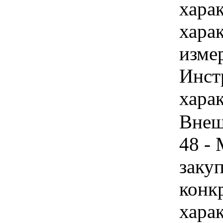
хара
хара
изме
Инст
харак
Внеш
48 -
закуп
конк
хара