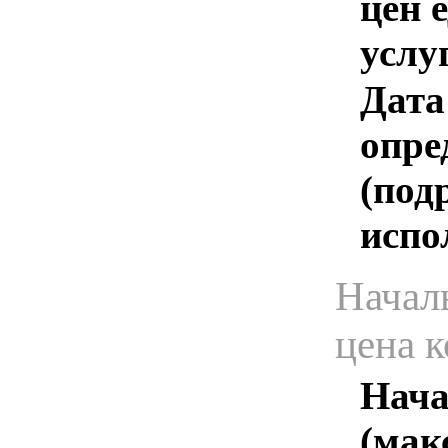
цен 
услу
Дата
опре
(под
испо
Начал
цена 
Нача
(мак