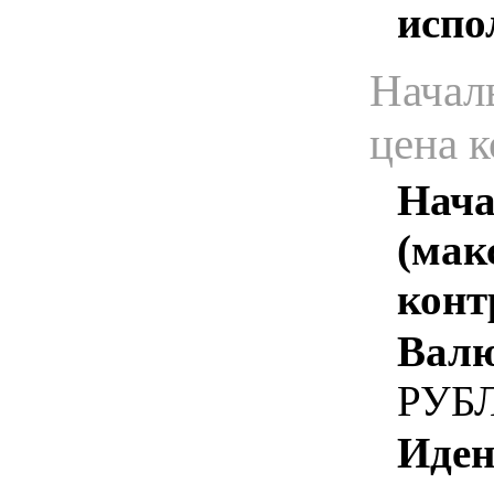
испо
Начал
цена 
Нача
(мак
конт
Валю
РУБ
Иден