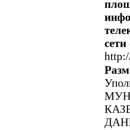
площ
инфо
теле
сети
http:
Разм
Упол
МУН
КАЗ
ДАН