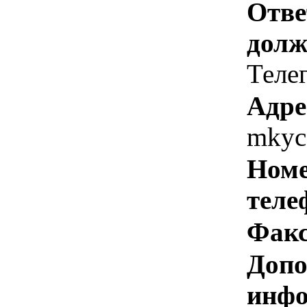
Отве
долж
Теле
Адре
mkyc
Номе
теле
Факс
Допо
инфо