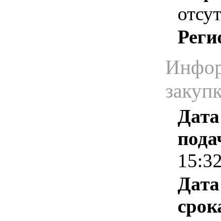
отсут
Реги
Инфор
закуп
Дата
пода
15:3
Дата
срок