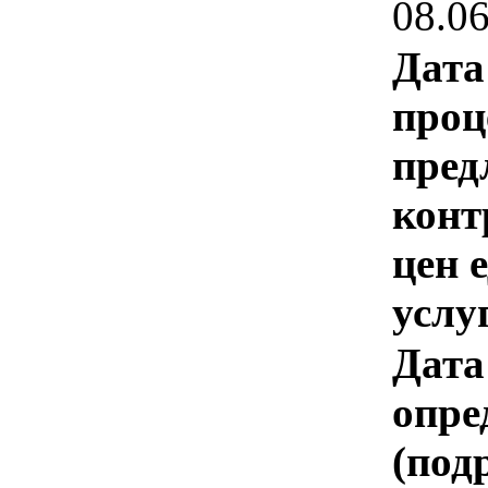
08.0
Дата
проц
пред
конт
цен 
услу
Дата
опре
(под