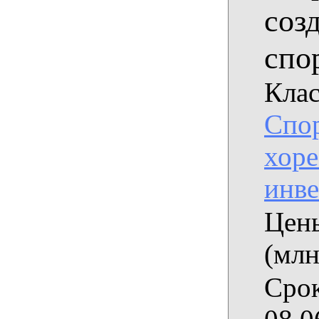
соз
спо
Клас
Спор
хор
инве
Цены
(млн
Срок