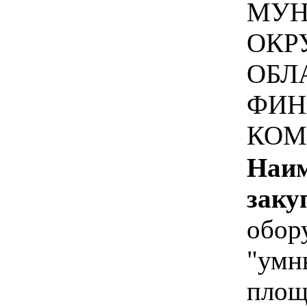
МУН
ОКР
ОБЛ
ФИН
КОМ
Наим
заку
обор
"умн
площ