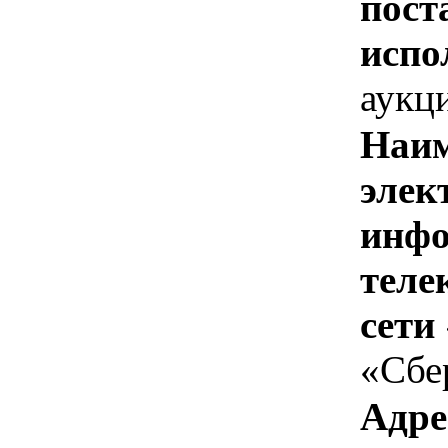
пост
испо
аукц
Наим
элек
инфо
теле
сети
«Сбе
Адре