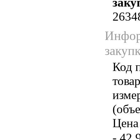
заку
2634
Инфор
закуп
Код 
товар
изме
(объе
Цена 
- 42.