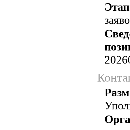
Этап
заяв
Свед
пози
2026
Конта
Разм
Упол
Орга