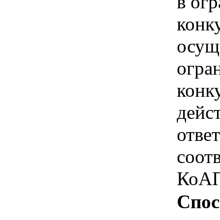
в ог
конк
осущ
огра
конк
дейс
отве
соотв
КоАП
Спос