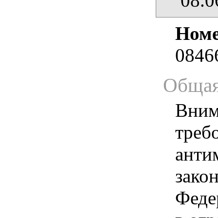
08.0
Номе
0846
Общая
Вним
треб
анти
зако
Феде