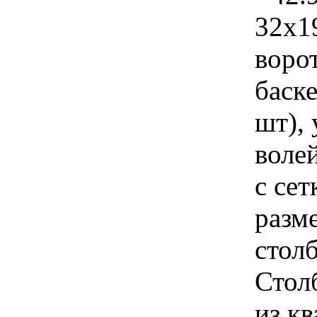
32х1
ворот
баск
шт),
волей
с се
разм
столб
Стол
из к