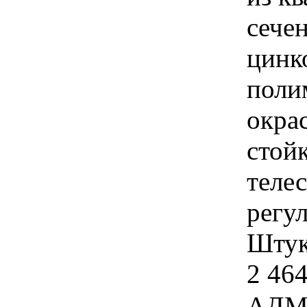
сече
цинк
поли
окра
стой
теле
регу
Штука
2 464
АДМ