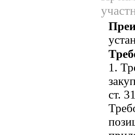
участ
Преи
уста
Треб
1. Т
закуп
ст. 3
Треб
позиц