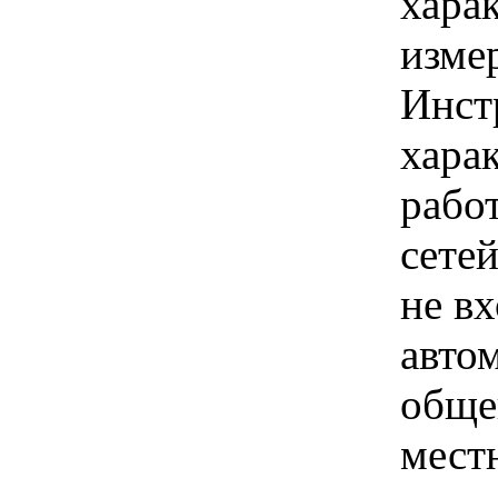
хара
изме
Инст
хара
рабо
сете
не в
авто
обще
мест