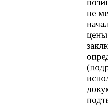
пози
не м
нача
цены
закл
опре
(под
испо
доку
подт