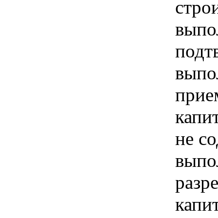
строи
выпо
подт
выпо
прие
капи
не с
выпо
разр
капи