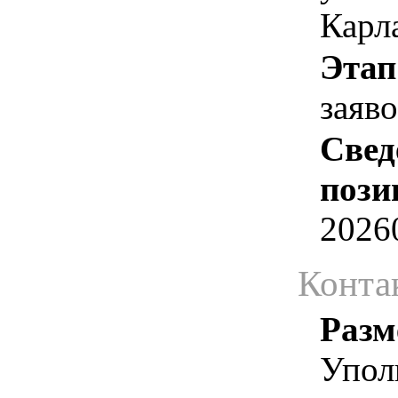
Карл
Этап
заяв
Свед
пози
2026
Конта
Разм
Упол