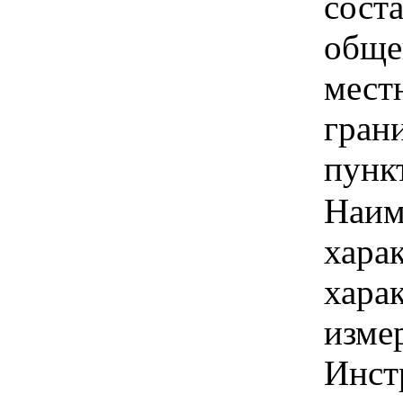
сост
обще
мест
гран
пункт
Наим
хара
хара
изме
Инст