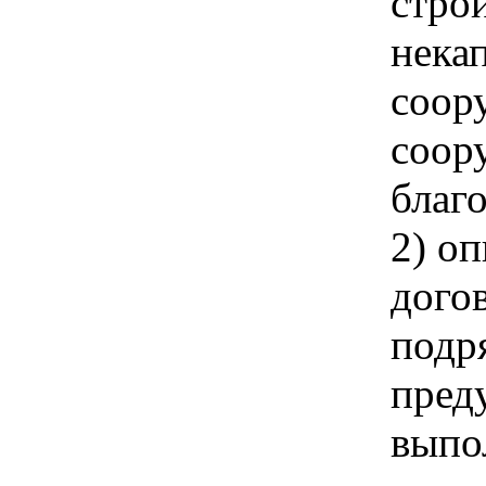
стро
нека
соор
соор
благ
2) о
дого
подр
пред
выпо