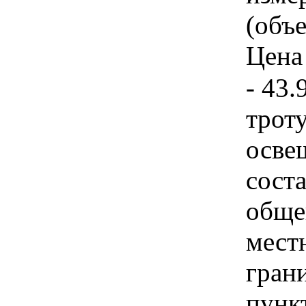
(объе
Цена 
- 43.
троту
осве
сост
обще
мест
гран
пунк