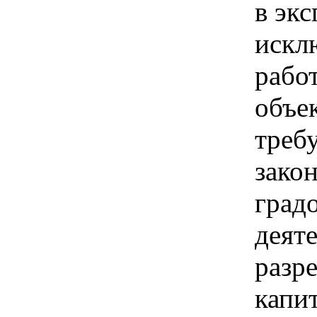
в экс
искл
рабо
объе
требу
зако
град
деят
разр
капи