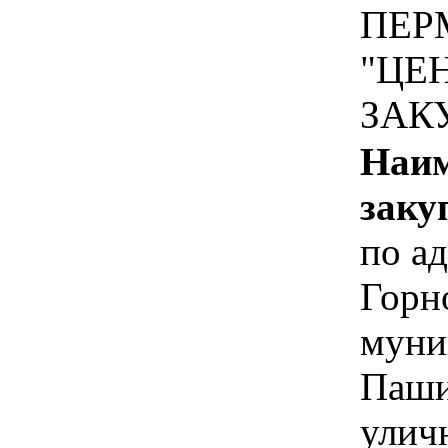
ПЕР
"ЦЕ
ЗАК
Наим
заку
по а
Горн
муни
Паши
улич