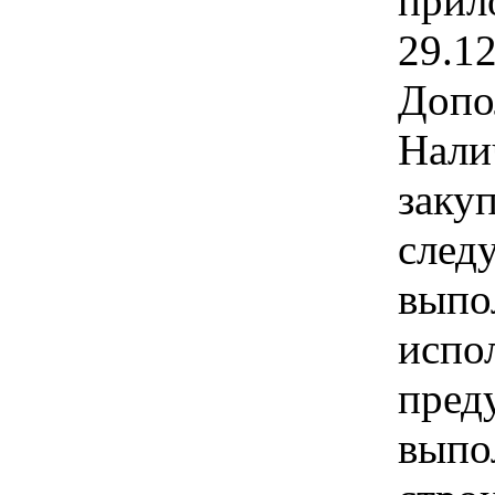
прил
29.1
Допо
Нали
заку
след
выпо
испо
пред
выпо