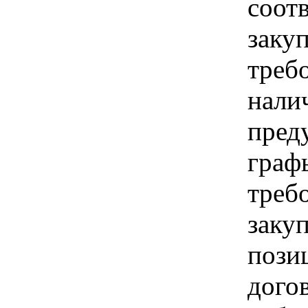
соот
заку
треб
нали
пред
граф
треб
заку
пози
дого