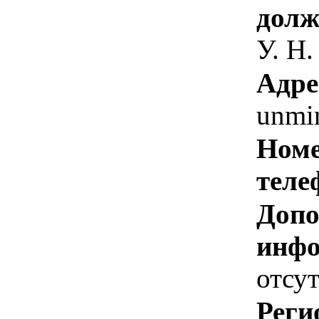
долж
У. Н.
Адре
unmi
Номе
теле
Допо
инфо
отсут
Реги