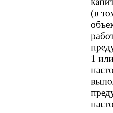
капи
(в т
объе
рабо
пред
1 ил
наст
выпо
пред
наст