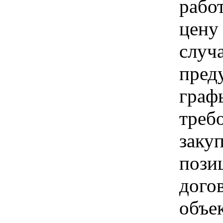
рабо
цену
случ
пред
граф
треб
заку
пози
догов
объе