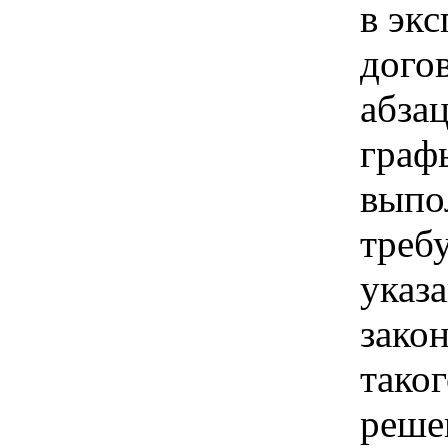
в эк
дого
абза
граф
выпо
треб
указ
зако
тако
реше