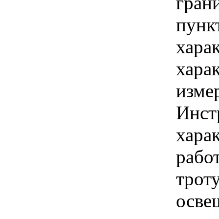
гран
пунк
хара
хара
изме
Инст
харак
работ
троту
осве