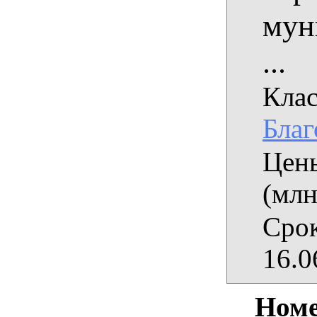
мун
...
Клас
Благ
Цены
(млн
Срок
16.0
Номе