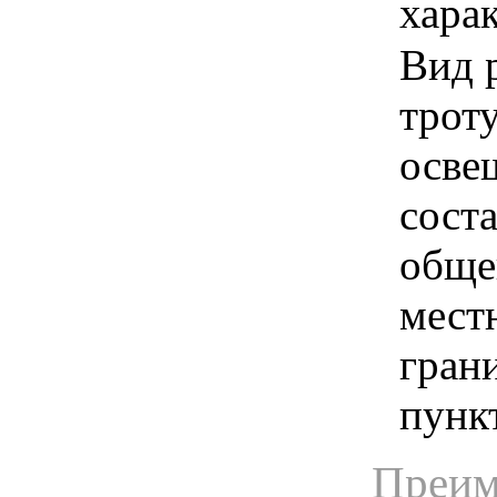
харак
Вид 
троту
осве
сост
обще
мест
гран
пункт
Преим