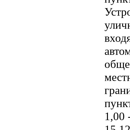
Устро
улич
вход
авто
обще
мест
гран
пункт
1,00 
15 1