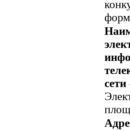
конк
форм
Наим
элек
инфо
теле
сети
Элек
площ
Адре