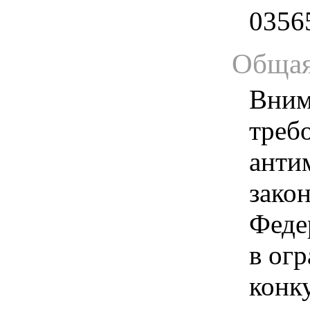
0356
Общая
Вним
треб
анти
зако
Феде
в ог
конк