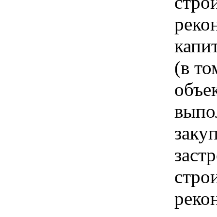
строи
реко
капи
(в т
объек
выпо
заку
заст
строи
реко