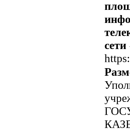
площ
инфо
теле
сети
https
Разм
Упол
учре
ГОС
КАЗ