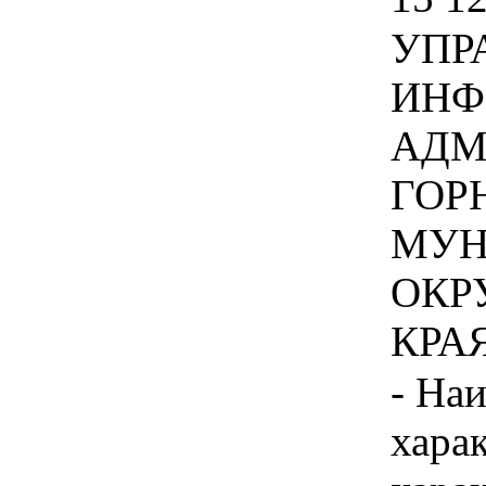
УПР
ИНФ
АДМ
ГОР
МУН
ОКР
КРАЯ 
- На
хара