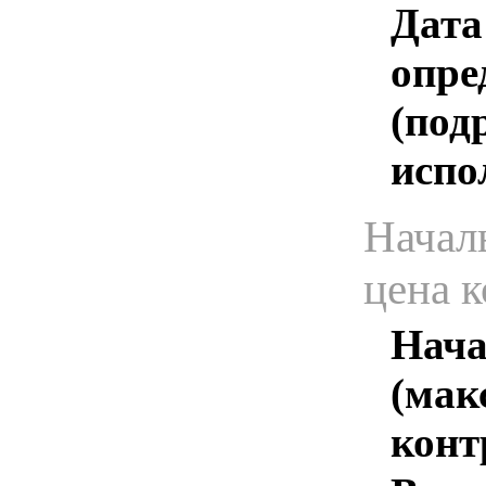
Дата
опре
(под
испо
Начал
цена 
Нача
(мак
конт