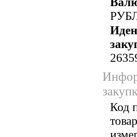
Валю
РУБ
Иден
заку
2635
Инфор
закуп
Код 
товар
изме