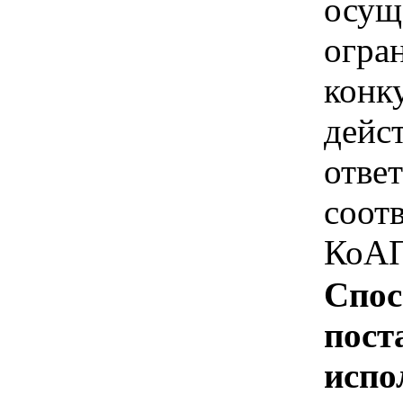
осущ
огра
конк
дейс
отве
соотв
КоАП
Спос
пост
испо