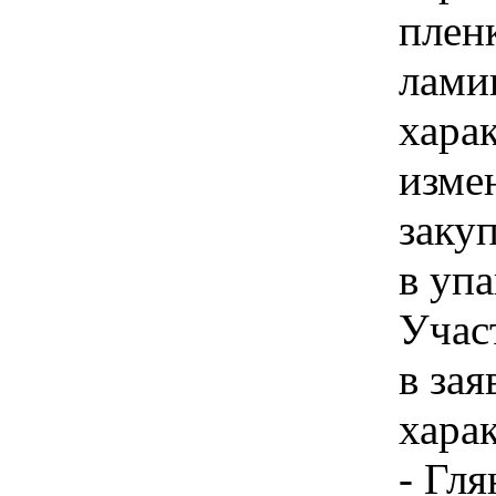
плен
лами
хара
изме
заку
в упа
Учас
в зая
хара
- Гля