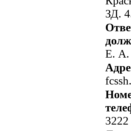
Красн
ЗД. 4
Отве
долж
Е. А.
Адре
fcssh
Номе
теле
3222