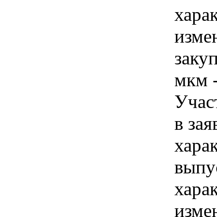
хара
изме
заку
мкм -
Учас
в зая
хара
выпус
хара
изме