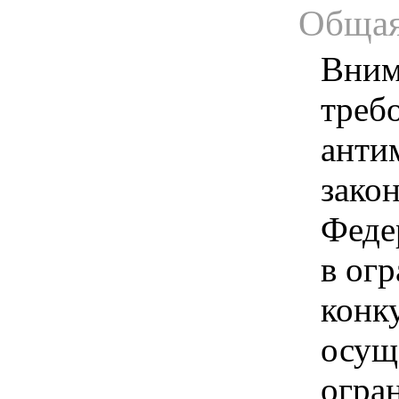
Общая
Вним
треб
анти
зако
Феде
в ог
конк
осущ
огра