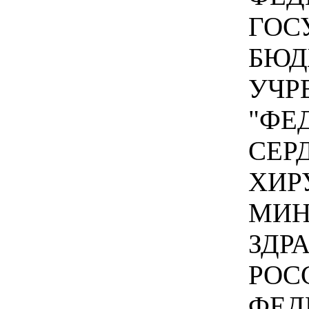
ГОС
БЮД
УЧР
"ФЕ
СЕР
ХИР
МИН
ЗДР
РОС
ФЕД