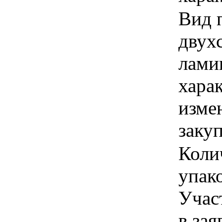
Вид 
двух
лами
хара
изме
заку
Коли
упако
Учас
в зая