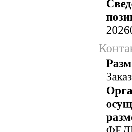
Свед
пози
2026
Конта
Разм
Зака
Орга
осу
разм
ФЕД