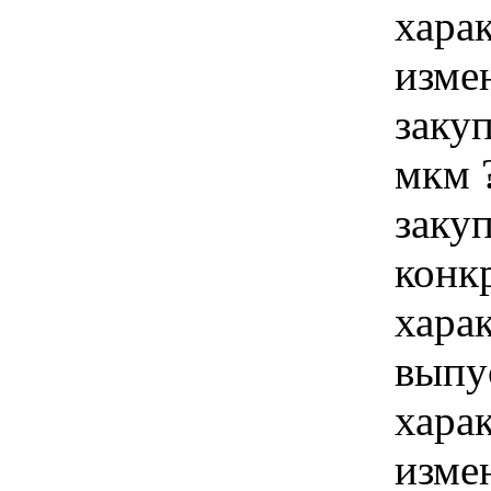
хара
изме
заку
мкм 
закуп
конк
хара
выпу
хара
изме