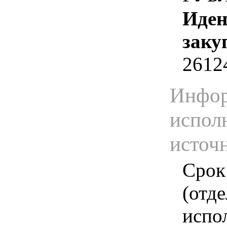
Иден
заку
2612
Инфор
испол
источ
Срок
(отд
испо