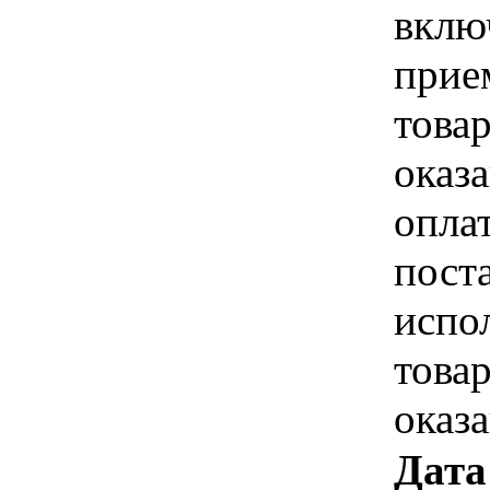
вклю
прие
това
оказа
опла
пост
испо
това
оказ
Дата