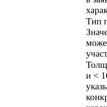
хара
Тип п
Знач
може
учас
Толщ
и < 1
указы
конк