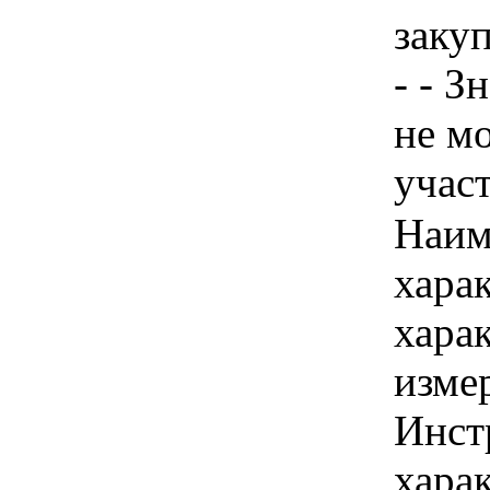
закуп
- - З
не м
учас
Наим
хара
хара
изме
Инст
харак