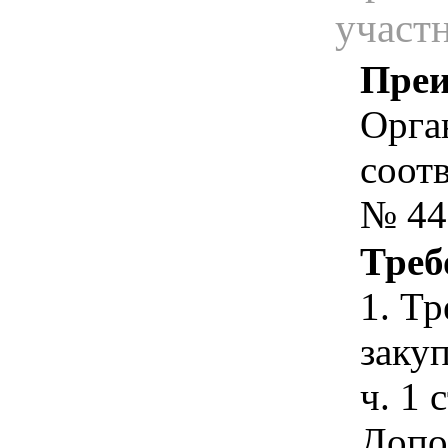
участ
Преи
Орга
соотв
№ 44
Треб
1. Т
закуп
ч. 1 
Допо