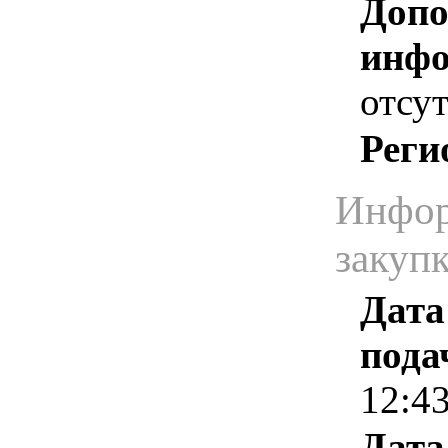
Допо
инфо
отсут
Реги
Инфор
закуп
Дата
пода
12:4
Дата