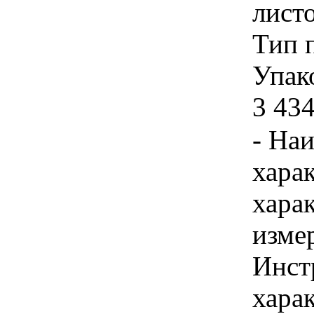
лист
Тип 
Упако
3 434
- На
хара
хара
изме
Инст
хара