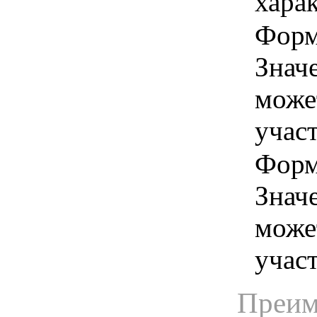
хара
Форма
Знач
може
учас
Форма
Знач
може
учас
Преим