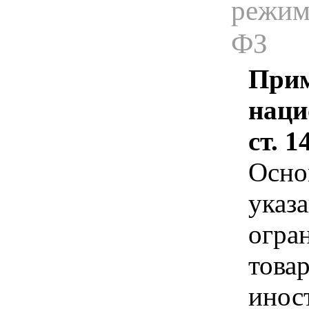
режима
ФЗ
Прим
наци
ст. 
Осно
указа
огра
това
инос