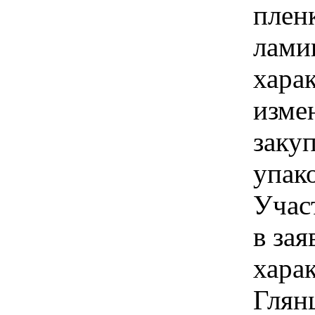
плен
лами
хара
изме
заку
упак
Учас
в зая
хара
Глян