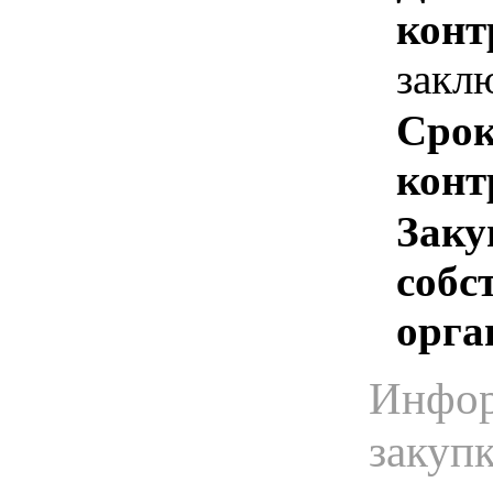
конт
закл
Срок
конт
Заку
собс
орга
Инфор
закуп