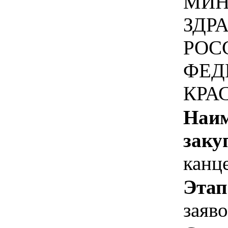
МИН
ЗДР
РОС
ФЕД
КРА
Наим
заку
канц
Этап
заяв