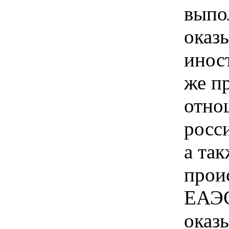
выпо
оказ
инос
же п
отно
росс
а так
прои
ЕАЭС
оказ