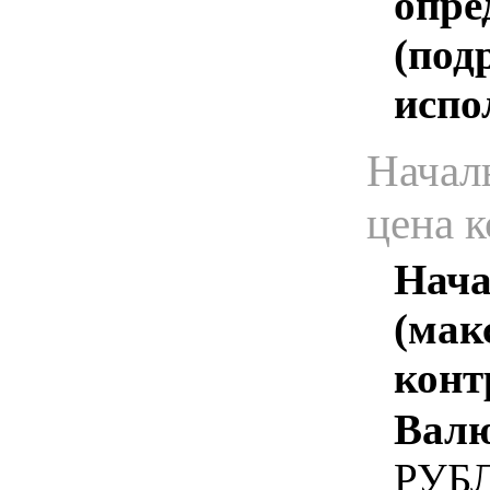
опре
(под
испо
Начал
цена 
Нача
(мак
конт
Валю
РУБ