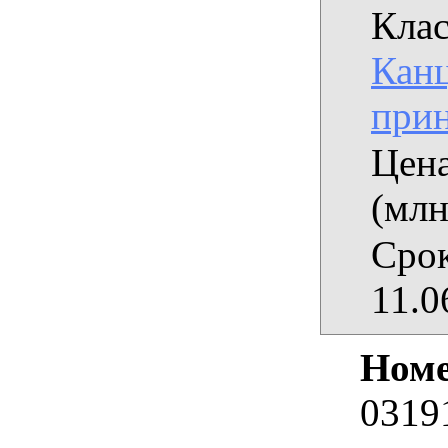
Клас
Кан
при
Цена
(млн
Срок
11.0
Номе
0319