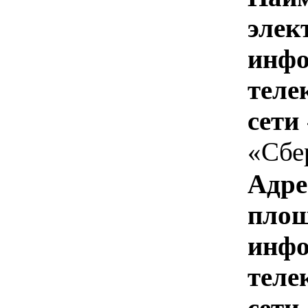
элек
инфо
теле
сети
«Сбе
Адре
площ
инфо
теле
сети