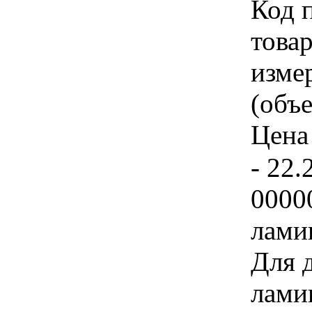
Код 
товар
изме
(объе
Цена 
- 22.
0000
лами
Для 
лами