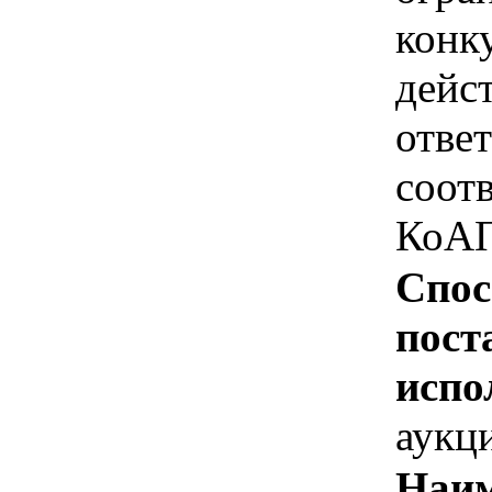
конк
дейс
отве
соотв
КоАП
Спос
пост
испо
аукц
Наим