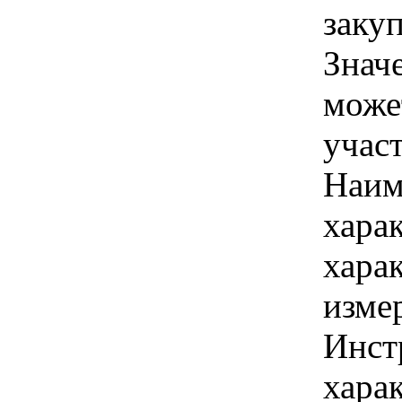
заку
Знач
може
учас
Наим
хара
хара
изме
Инст
харак