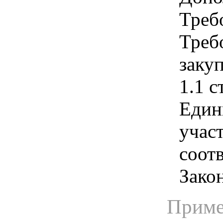
Треб
Треб
закуп
1.1 с
Един
учас
соотв
Зако
Приме