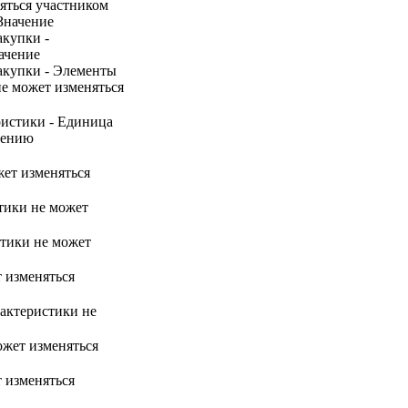
няться участником
 Значение
акупки -
ачение
акупки - Элементы
не может изменяться
ристики - Единица
нению
жет изменяться
стики не может
стики не может
т изменяться
рактеристики не
ожет изменяться
т изменяться