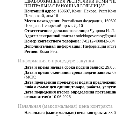
ЗДРАВООХРАНЕНИЯ РЕСПУБЛИКИ КОМИ "П
ЦЕНТРАЛЬНАЯ РАЙОННАЯ БОЛЬНИЦА"
Почтовый адрес:
169607, Коми, Печора, Респ Коми
Печорский, дом 16
Место нахождения:
Российская Федерация, 169600
Печора г, Печорский пр-кт, Д. 16
Ответственное должностное лицо:
Чупрова Н. Л.
Адрес электронной почты:
otdeldogovornoy@gmai
Номер контактного телефона:
7-8212-400843-604
Дополнительная информация:
Информация отсут
Регион:
Коми Респ
Информация о процедуре закупки
Дата и время начала срока подачи заявок:
29.05.
Дата и время окончания срока подачи заявок:
08
(МСК)
Дата проведения процедуры подачи предложений
либо о сумме цен единиц товара, работы, услуги
Дата подведения итогов определения поставщик
исполнителя):
10.06.2026
Начальная (максимальная) цена контракта
Начальная (максимальная) цена контракта:
38 6