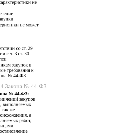
 характеристики не
ачение
акупки
теристики не может
ствии со ст. 29
 с ч. 3 ст. 30
лен
никам закупок в
ные требования к
акона № 44-ФЗ
14 Закона № 44-ФЗ
кона № 44-ФЗ:
аничений закупок
в, выполняемых
 так же
оисхождения, а
лняемых работ,
лицами,
Постановление