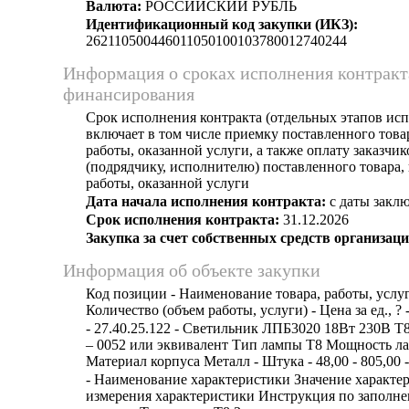
Валюта:
РОССИЙСКИЙ РУБЛЬ
Идентификационный код закупки (ИКЗ):
262110500446011050100103780012740244
Информация о сроках исполнения контракт
финансирования
Срок исполнения контракта (отдельных этапов исп
включает в том числе приемку поставленного тов
работы, оказанной услуги, а также оплату заказчи
(подрядчику, исполнителю) поставленного товара
работы, оказанной услуги
Дата начала исполнения контракта:
с даты заклю
Срок исполнения контракта:
31.12.2026
Закупка за счет собственных средств организаци
Информация об объекте закупки
Код позиции - Наименование товара, работы, услуг
Количество (объем работы, услуги) - Цена за ед., ? 
- 27.40.25.122 - Светильник ЛПБ3020 18Вт 230В
– 0052 или эквивалент Тип лампы Т8 Мощность л
Материал корпуса Металл - Штука - 48,00 - 805,00 -
- Наименование характеристики Значение характе
измерения характеристики Инструкция по заполн