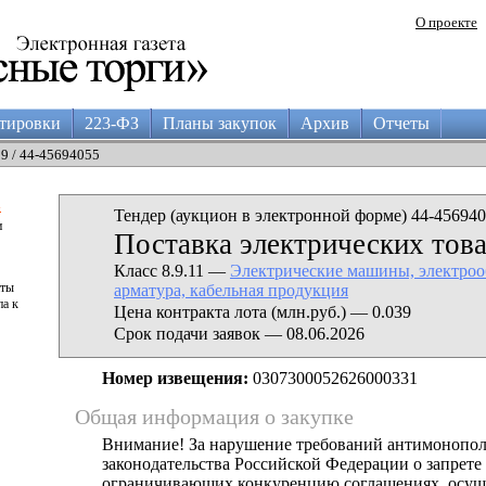
О проекте
тировки
223-ФЗ
Планы закупок
Архив
Отчеты
29 / 44-45694055
а
Тендер (аукцион в электронной форме) 44-456940
и
Поставка электрических тов
Класс 8.9.11 —
Электрические машины, электроо
аты
арматура, кабельная продукция
па к
Цена контракта лота (млн.руб.) — 0.039
Срок подачи заявок — 08.06.2026
Номер извещения:
0307300052626000331
Общая информация о закупке
Внимание! За нарушение требований антимонопо
законодательства Российской Федерации о запрете 
ограничивающих конкуренцию соглашениях, осущ