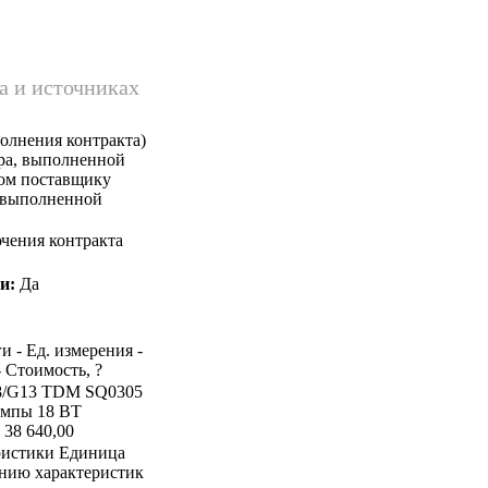
а и источниках
олнения контракта)
ара, выполненной
ком поставщику
, выполненной
чения контракта
и:
Да
и - Ед. измерения -
- Стоимость, ?
 Т8/G13 TDM SQ0305
ампы 18 ВТ
 38 640,00
ристики Единица
ению характеристик