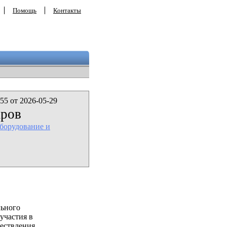
Помощь
Контакты
55 от 2026-05-29
аров
борудование и
льного
участия в
ествления