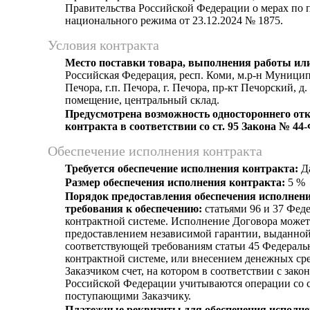
Правительства Российской Федерации о мерах по
национального режима от 23.12.2024 № 1875.
Условия контракта
Место поставки товара, выполнения работы или
Российская Федерация, респ. Коми, м.р-н Муници
Печора, г.п. Печора, г. Печора, пр-кт Печорский, д
помещение, центральный склад.
Предусмотрена возможность одностороннего отк
контракта в соответствии со ст. 95 Закона № 44
Обеспечение исполнения контракта
Требуется обеспечение исполнения контракта:
Д
Размер обеспечения исполнения контракта:
5 %
Порядок предоставления обеспечения исполнени
требования к обеспечению:
статьями 96 и 37 Феде
контрактной системе. Исполнение Договора может
предоставлением независимой гарантии, выданной
соответствующей требованиям статьи 45 Федеральн
контрактной системе, или внесением денежных ср
Заказчиком счет, на котором в соответствии с зако
Российской Федерации учитываются операции со 
поступающими Заказчику.
Платежные реквизиты для обеспечения исполне