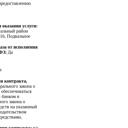
 предоставлению
 оказания услуги:
пальный район
. 16, Подвальное
аза от исполнения
-ФЗ:
Да
а
я контракта,
рального закона о
 обеспечиваться
 банком и
ого закона о
едств на указанный
нодательством
средствами,
ния контракта:
p/c