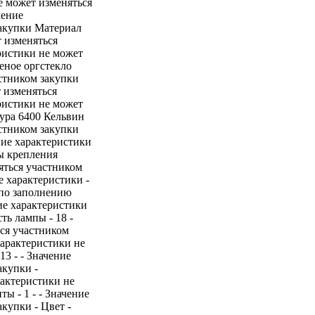
е может изменяться
чение
закупки Материал
 изменяться
ристики не может
еное оргстекло
стником закупки
 изменяться
ристики не может
ура 6400 Кельвин
стником закупки
ие характеристики
ы крепления
яться участником
е характеристики -
 по заполнению
ние характеристики
ть лампы - 18 -
ься участником
характеристики не
3 - - Значение
акупки -
рактеристики не
ы - 1 - - Значение
купки - Цвет -