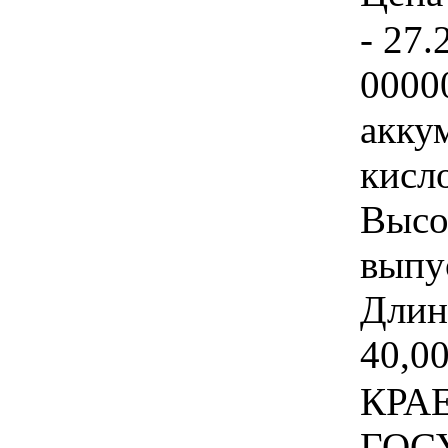
- 27.
0000
акку
кисл
Высо
выпу
Длин
40,00
КРА
ГОС