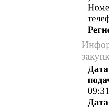
Номе
теле
Реги
Инфор
закуп
Дата
пода
09:3
Дата