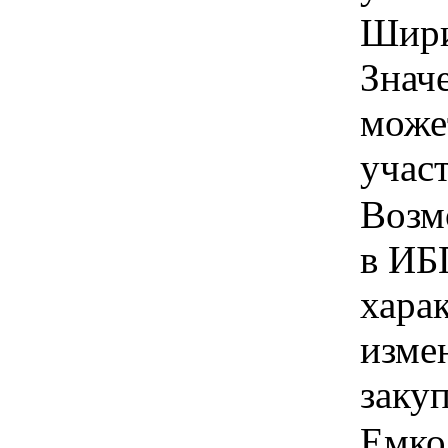
Шири
Знач
може
учас
Возм
в ИБП
хара
изме
заку
Емкос