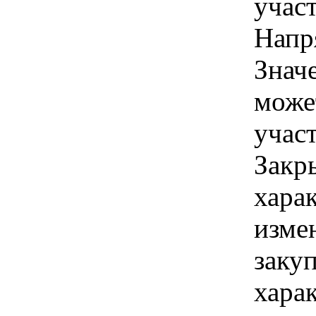
учас
Напр
Знач
може
учас
Закр
хара
изме
заку
хара