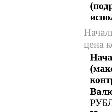
(под
испо
Начал
цена 
Нача
(мак
конт
Валю
РУБ