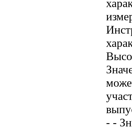
хара
изме
Инст
харак
Высот
Знач
може
учас
выпус
- - З