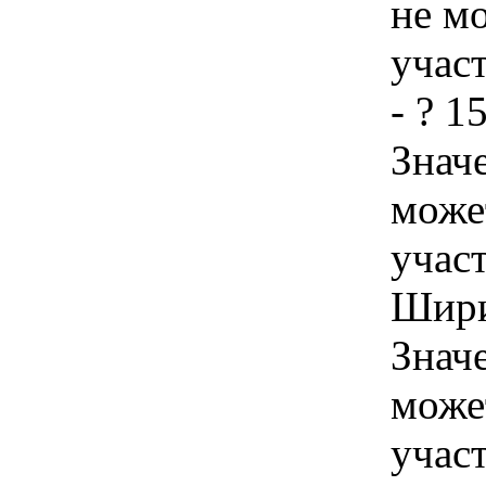
не м
учас
- ? 1
Знач
може
учас
Шири
Знач
може
учас