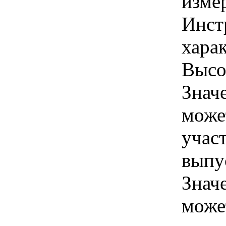
изме
Инст
харак
Высо
Знач
може
учас
выпу
Знач
може