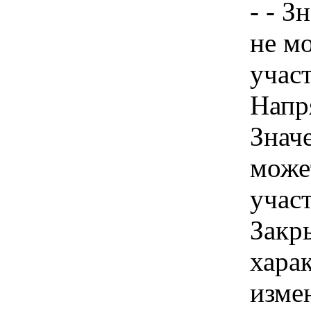
- - З
не м
учас
Напря
Знач
може
участ
Закры
хара
изме