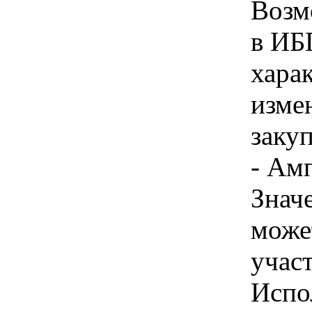
Возм
в ИБП
хара
изме
закуп
- Амп
Знач
може
учас
Испо