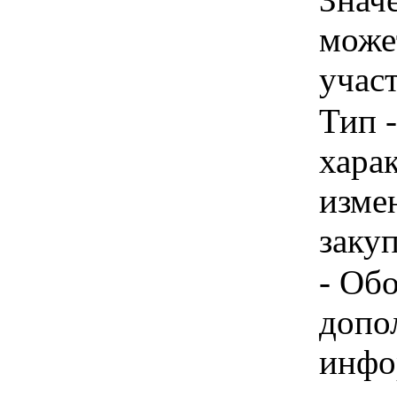
може
учас
Тип -
хара
изме
заку
- Об
допо
инфо