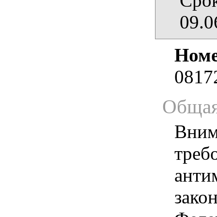
Срок
09.0
Номе
0817
Общая
Вним
треб
анти
зако