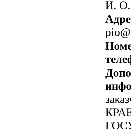
И. О.
Адре
pio@g
Номе
теле
Допо
инфо
зака
КРА
ГОС