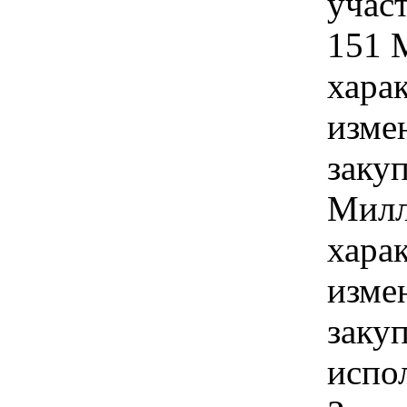
учас
151 
хара
изме
заку
Милл
хара
изме
заку
испо