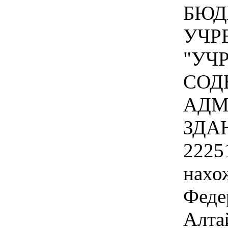
БЮД
УЧР
"УЧ
СОД
АДМ
ЗДА
2225
нахо
Феде
Алтай