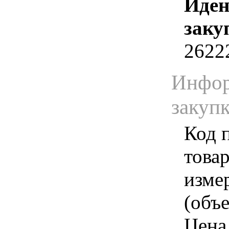
Иден
заку
2622
Инфор
закуп
Код 
товар
изме
(объе
Цена 