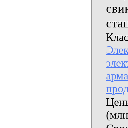
сви
ста
Клас
Эле
элек
арма
про
Цены
(млн