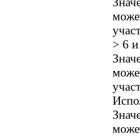
Знач
може
учас
> 6 и
Знач
може
учас
Испо
Знач
може