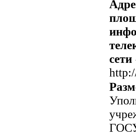
Адре
площ
инфо
теле
сети
http:
Разм
Упол
учре
ГОС