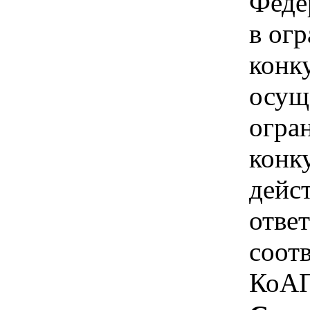
Феде
в ог
конк
осущ
огра
конк
дейс
отве
соотв
КоАП