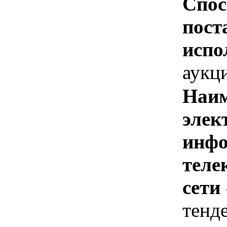
Спос
пост
испо
аукц
Наим
элек
инфо
теле
сети
тенд