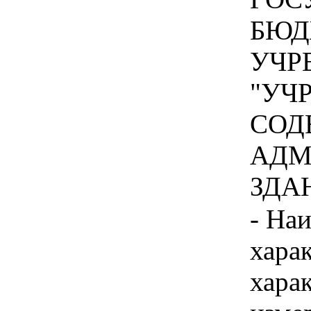
БЮД
УЧР
"УЧ
СОД
АДМ
ЗДАН
- На
хара
хара