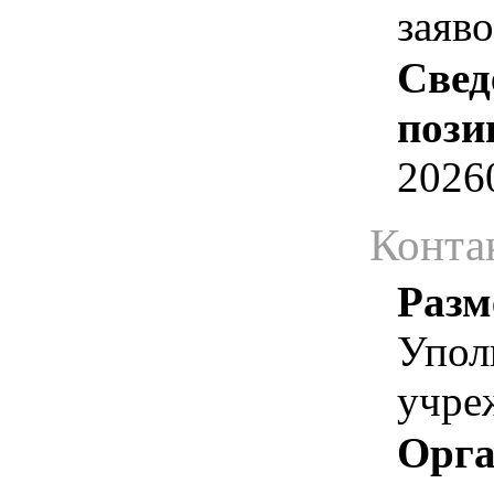
заяв
Свед
пози
2026
Конта
Разм
Упол
учре
Орга