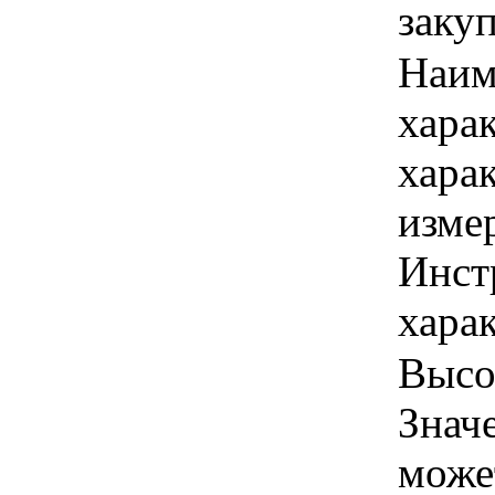
заку
Наим
хара
хара
изме
Инст
харак
Высот
Знач
може