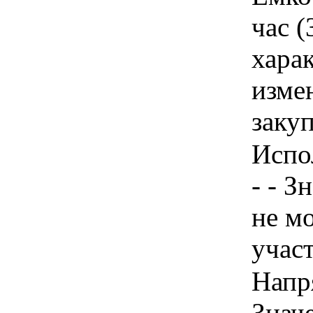
час (
хара
изме
заку
Испо
- - З
не м
учас
Напря
Знач