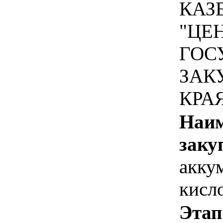
КАЗ
"ЦЕ
ГОС
ЗАК
КРА
Наим
заку
акку
кисл
Этап