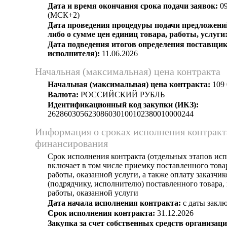
Дата и время окончания срока подачи заявок:
09
(МСК+2)
Дата проведения процедуры подачи предложений
либо о сумме цен единиц товара, работы, услуги
Дата подведения итогов определения поставщик
исполнителя):
11.06.2026
Начальная (максимальная) цена контракта
Начальная (максимальная) цена контракта:
109 
Валюта:
РОССИЙСКИЙ РУБЛЬ
Идентификационный код закупки (ИКЗ):
262860305623086030100102380010000244
Информация о сроках исполнения контракт
финансирования
Срок исполнения контракта (отдельных этапов исп
включает в том числе приемку поставленного тов
работы, оказанной услуги, а также оплату заказчи
(подрядчику, исполнителю) поставленного товара
работы, оказанной услуги
Дата начала исполнения контракта:
с даты заклю
Срок исполнения контракта:
31.12.2026
Закупка за счет собственных средств организаци