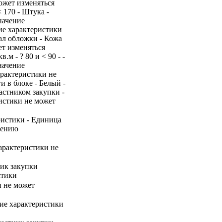
ожет изменяться
 170 - Штука -
начение
ние характеристики
ал обложки - Кожа
ет изменяться
.м - ? 80 и < 90 - -
начение
арактеристики не
и в блоке - Белый -
астником закупки -
истики не может
ристики - Единица
нению
арактеристики не
ник закупки
стики
и не может
ние характеристики