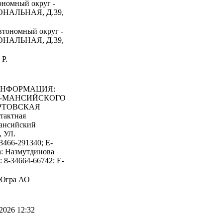
номный округ -
ОНАЛЬНАЯ, Д.39,
втономный округ -
ОНАЛЬНАЯ, Д.39,
Р.
ИНФОРМАЦИЯ:
ТЫ-МАНСИЙСКОГО
РТОВСКАЯ
актная
Мансийский
 УЛ.
66-291340; E-
а: Назмутдинова
 8-34664-66742; E-
 Югра АО
2026 12:32