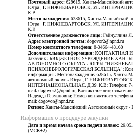
Почтовый адрес:
628615, Ханты-Мансийский авто
Югра , Г. НИЖНЕВАРТОВСК, УЛ. ИНТЕРНАЦИ
К.В
Место нахождения:
628615, Ханты-Мансийский а
Югра , Г. НИЖНЕВАРТОВСК, УЛ. ИНТЕРНАЦИ
К.В
Ответственное должностное лицо:
Гайнуллина Л. 
Адрес электронной почты:
dogovor2@npnd.ru
Номер контактного телефона:
8-34664-48168
Дополнительная информация:
КОНТАКТНАЯ 
Заказчик : БЮДЖЕТНОЕ УЧРЕЖДЕНИЕ ХАН
АВТОНОМНОГО ОКРУГА - ЮГРЫ "НИЖНЕВА
ПСИХОНЕВРОЛОГИЧЕСКАЯ БОЛЬНИЦА"; Конт
информация : Местонахождение: 628615, Ханты-
автономный округ - Югра , Г. НИЖНЕВАРТОВСК,
ИНТЕРНАЦИОНАЛЬНАЯ, Д.39, К.В; Телефон: 7-34
mail: dogovor2@npnd.ru; Контактное лицо заказчик
Надежда Германовна; Номер контактного телефона:
mail: dogovor@npnd.ru;
Регион:
Ханты-Мансийский Автономный округ -
Информация о процедуре закупки
Дата и время начала срока подачи заявок:
29.05.
(МСК+2)