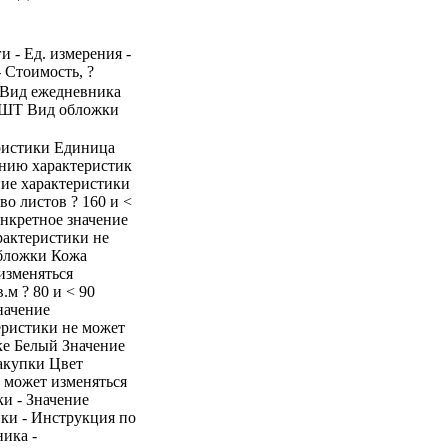
и - Ед. измерения -
- Стоимость, ?
к Вид ежедневника
0 ШТ Вид обложки
ристики Единица
ению характеристик
ие характеристики
о листов ? 160 и <
онкретное значение
рактеристики не
обложки Кожа
изменяться
.м ? 80 и < 90
начение
еристики не может
ке Белый Значение
закупки Цвет
 может изменяться
и - Значение
ики - Инструкция по
ника -