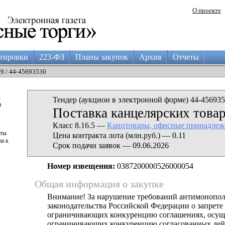
О проекте
тировки
223-ФЗ
Планы закупок
Архив
Отчеты
29 / 44-45693530
а
Тендер (аукцион в электронной форме) 44-456935
и
Поставка канцелярских това
Класс 8.16.5 —
Канцтовары, офисные принадлеж
аты
Цена контракта лота (млн.руб.) — 0.11
па к
Срок подачи заявок — 09.06.2026
Номер извещения:
0387200000526000054
Общая информация о закупке
Внимание! За нарушение требований антимонопо
законодательства Российской Федерации о запрете 
ограничивающих конкуренцию соглашениях, осущ
ограничивающих конкуренцию согласованных дей