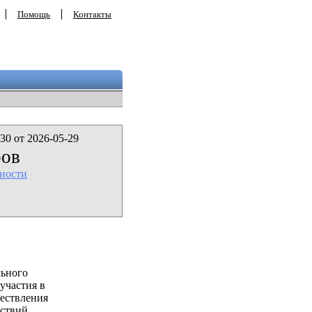
Помощь
Контакты
30 от 2026-05-29
ров
ности
льного
участия в
ествления
ствий