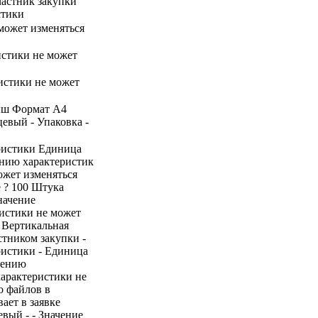
Участник закупки
стики
 может изменяться
ристики не может
истики не может
дыш Формат А4
евый - Упаковка -
ристики Единица
ению характеристик
ожет изменяться
 ? 100 Штука
начение
истики не может
 Вертикальная
стником закупки -
ристики - Единица
нению
 характеристики не
о файлов в
вает в заявке
евый - - Значение