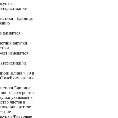
акупки -
актеристики не
ристики - Единица
нению
 изменяться
частник закупки
стики
ожет изменяться
актеристики не
аписей Длина > 70 и
С клейким краем -
ристики Единица
ению характеристик
купки указывает в
ество листов в
аявке конкретное
ачение
закупки Фигурные