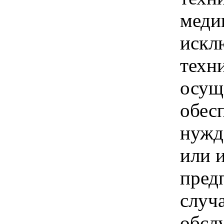
меди
искл
техн
осущ
обес
нужд
или 
пред
случ
обсл