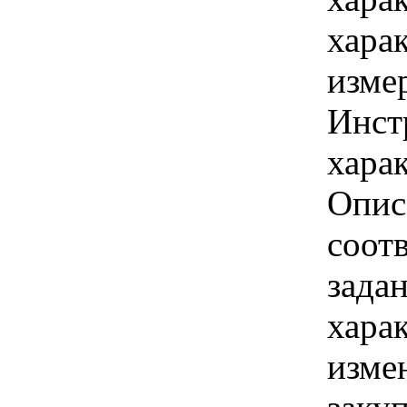
хара
изме
Инст
харак
Опис
соот
зада
хара
изме