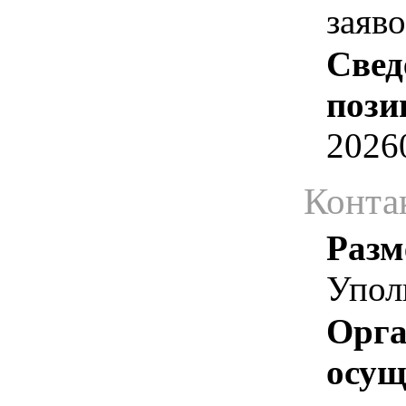
заяв
Свед
пози
2026
Конта
Разм
Упол
Орга
осу