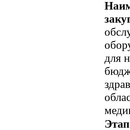
Наим
заку
обсл
обор
для 
бюдж
здра
обла
меди
Этап