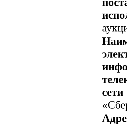
пост
испо
аукц
Наим
элек
инфо
теле
сети
«Сбе
Адре