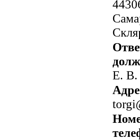
4430
Самар
Скля
Отве
долж
Е. В.
Адре
torgi
Номе
теле