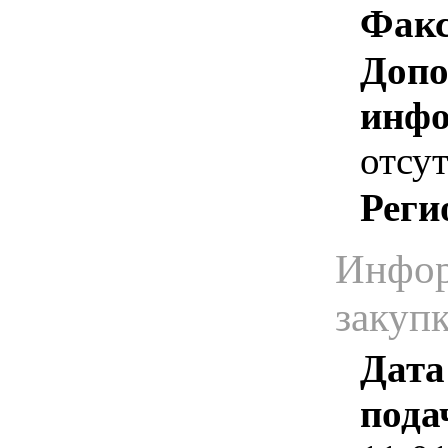
Факс
Допо
инфо
отсут
Реги
Инфор
закуп
Дата
пода