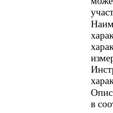
може
учас
Наим
хара
хара
изме
Инст
харак
Опис
в соо