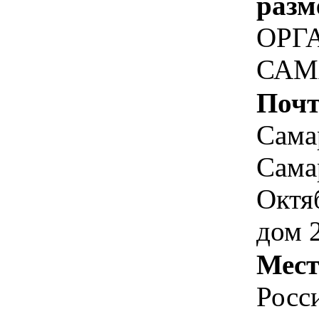
разм
ОРГ
САМ
Почт
Самар
Самар
Октя
дом 
Мест
Росс