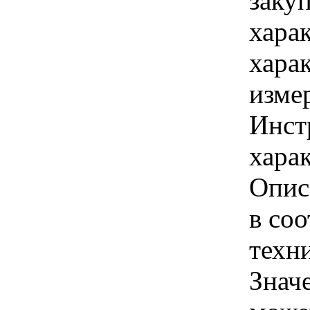
заку
хара
хара
изме
Инст
харак
Опис
в соо
техн
Знач