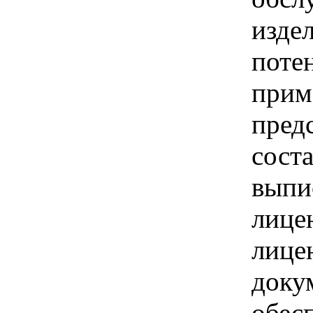
изде
поте
прим
пред
соста
выпи
лице
лице
доку
обес