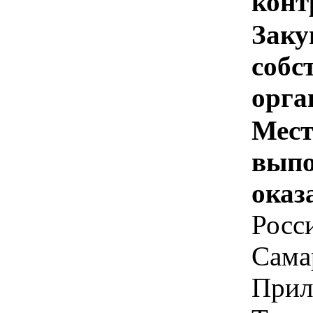
конт
Заку
собс
орга
Мест
выпо
оказ
Росс
Самар
Прил