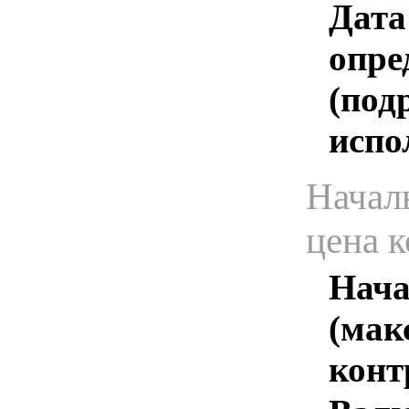
Дата
опре
(под
испо
Начал
цена 
Нача
(мак
конт