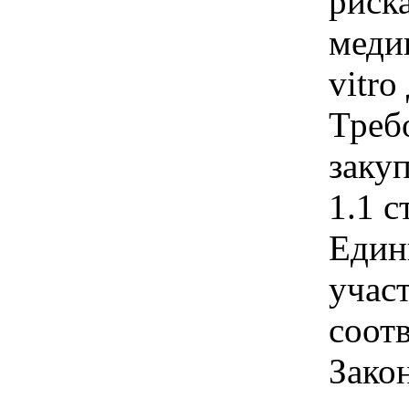
риск
меди
vitro
Треб
закуп
1.1 с
Един
учас
соотв
Зако