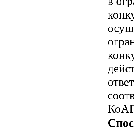
в ог
конк
осущ
огра
конк
дейс
отве
соотв
КоАП
Спос