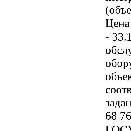
(объе
Цена 
- 33.
обсл
обор
объек
соот
задан
68 76
ГОС