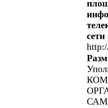
площ
инфо
теле
сети
http:
Разм
Упол
КОМ
ОРГ
САМ