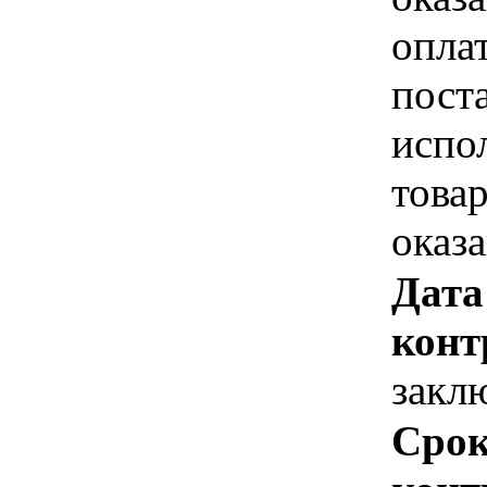
опла
пост
испо
това
оказ
Дата
конт
закл
Срок