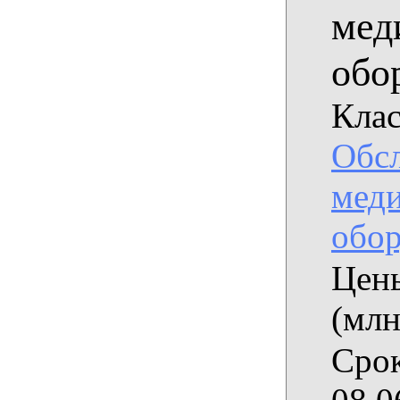
мед
обо
Клас
Обс
мед
обор
Цены
(млн
Срок