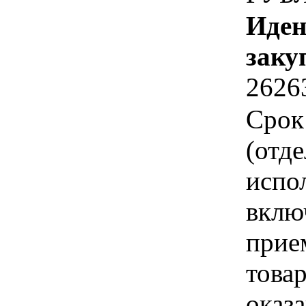
Иден
заку
2626
Срок
(отд
испо
вклю
прие
това
оказа