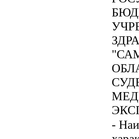
БЮД
УЧР
ЗДР
"СА
ОБЛ
СУД
МЕД
ЭКСП
- На
хара