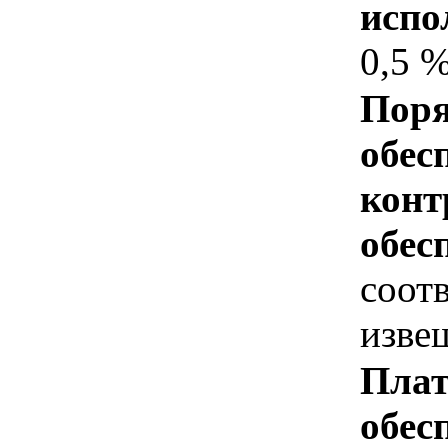
испо
0,5 
Поря
обес
конт
обес
соот
изве
Плат
обес