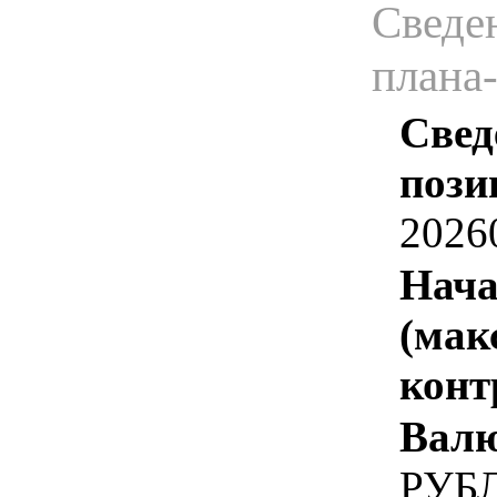
Сведен
плана
Свед
пози
2026
Нача
(мак
конт
Валю
РУБ