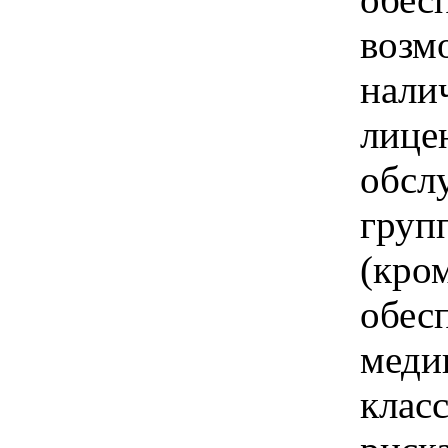
возм
нали
лице
обсл
груп
(кро
обес
меди
клас