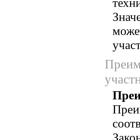
техн
Знач
може
учас
Преим
участ
Преи
Преи
соотв
Зако