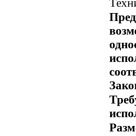
Техн
Пред
возм
одно
испо
соотв
Зако
Треб
испо
Разм