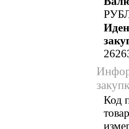
Валю
РУБ
Иден
заку
2626
Инфор
закуп
Код 
товар
изме