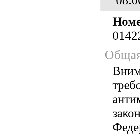
08.0
Номе
0142
Общая
Вним
треб
анти
зако
Феде