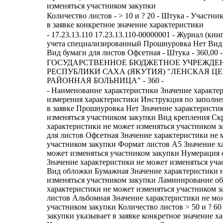
изменяться участником закупки
Количество листов - > 10 и ? 20 - Штука - Участни
в заявке конкретное значение характеристики
- 17.23.13.110 17.23.13.110-00000001 - Журнал (кни
учета специализированный Прошнуровка Нет Вид
Вид бумаги для листов Офсетная - Штука - 360,00 - 
ГОСУДАРСТВЕННОЕ БЮДЖЕТНОЕ УЧРЕЖДЕ
РЕСПУБЛИКИ САХА (ЯКУТИЯ) "ЛЕНСКАЯ Ц
РАЙОННАЯ БОЛЬНИЦА" - 360 -
- Наименование характеристики Значение характе
измерения характеристики Инструкция по заполн
в заявке Прошнуровка Нет Значение характеристи
изменяться участником закупки Вид крепления Ск
характеристики не может изменяться участником 
для листов Офсетная Значение характеристики не 
участником закупки Формат листов А5 Значение х
может изменяться участником закупки Нумерация 
Значение характеристики не может изменяться уча
Вид обложки Бумажная Значение характеристики 
изменяться участником закупки Ламинирование о
характеристики не может изменяться участником 
листов Альбомная Значение характеристики не мо
участником закупки Количество листов > 50 и ? 6
закупки указывает в заявке конкретное значение х