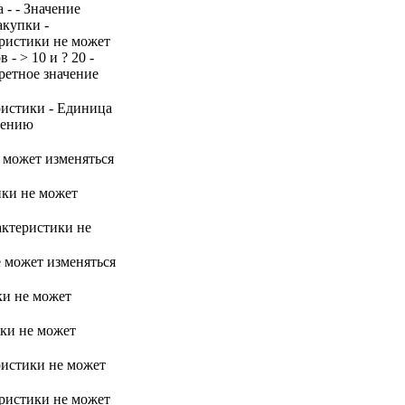
 - - Значение
акупки -
еристики не может
- > 10 и ? 20 -
ретное значение
ристики - Единица
нению
е может изменяться
ики не может
актеристики не
е может изменяться
ки не может
ики не может
ристики не может
еристики не может