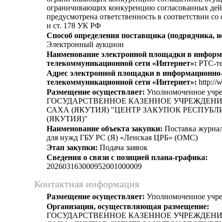
ограничивающих конкуренцию согласованных дей
предусмотрена ответственность в соответствии со
и ст. 178 УК РФ
Способ определения поставщика (подрядчика, и
Электронный аукцион
Наименование электронной площадки в информ
телекоммуникационной сети «Интернет»:
РТС-те
Адрес электронной площадки в информационно
телекоммуникационной сети «Интернет»:
http://
Размещение осуществляет:
Уполномоченное учр
ГОСУДАРСТВЕННОЕ КАЗЕННОЕ УЧРЕЖДЕНИ
САХА (ЯКУТИЯ) "ЦЕНТР ЗАКУПОК РЕСПУБ
(ЯКУТИЯ)"
Наименование объекта закупки:
Поставка журнал
для нужд ГБУ РС (Я) «Ленская ЦРБ» (ОМС)
Этап закупки:
Подача заявок
Сведения о связи с позицией плана-графика:
202603163000952001000009
Контактная информация
Размещение осуществляет:
Уполномоченное учр
Организация, осуществляющая размещение:
ГОСУДАРСТВЕННОЕ КАЗЕННОЕ УЧРЕЖДЕНИ