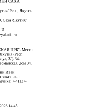
ЛИКИ САХА
утия/ Респ, Якутск
, Саха /Якутия/
 И.
yakutia.ru
СКАЯ ЦРБ". Место
Якутия) Респ,
 ул, ЗД. 34.
вомайская, дом 34.
:
рин Иван
 заказчика:
зчика: 7-41137-
2026 14:45