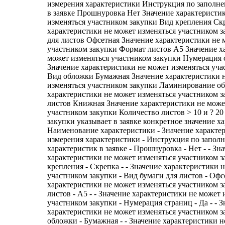
измерения характеристики Инструкция по заполн
в заявке Прошнуровка Нет Значение характеристи
изменяться участником закупки Вид крепления Ск
характеристики не может изменяться участником 
для листов Офсетная Значение характеристики не 
участником закупки Формат листов А5 Значение х
может изменяться участником закупки Нумерация 
Значение характеристики не может изменяться уча
Вид обложки Бумажная Значение характеристики 
изменяться участником закупки Ламинирование о
характеристики не может изменяться участником 
листов Книжная Значение характеристики не може
участником закупки Количество листов > 10 и ? 2
закупки указывает в заявке конкретное значение х
Наименование характеристики - Значение характе
измерения характеристики - Инструкция по запол
характеристик в заявке - Прошнуровка - Нет - - Зн
характеристики не может изменяться участником з
крепления - Скрепка - - Значение характеристики 
участником закупки - Вид бумаги для листов - Офсе
характеристики не может изменяться участником з
листов - А5 - - Значение характеристики не может 
участником закупки - Нумерация страниц - Да - - 
характеристики не может изменяться участником з
обложки - Бумажная - - Значение характеристики н