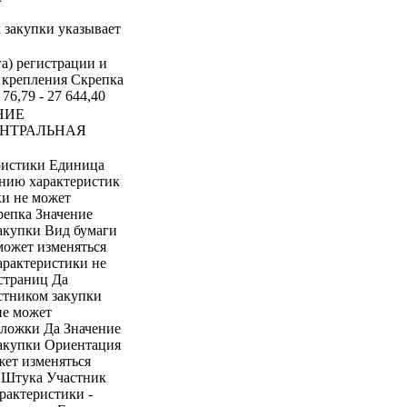
к закупки указывает
га) регистрации и
 крепления Скрепка
76,79 - 27 644,40
НИЕ
ЕНТРАЛЬНАЯ
ристики Единица
ению характеристик
ки не может
репка Значение
закупки Вид бумаги
может изменяться
арактеристики не
страниц Да
стником закупки
не может
бложки Да Значение
закупки Ориентация
жет изменяться
0 Штука Участник
арактеристики -