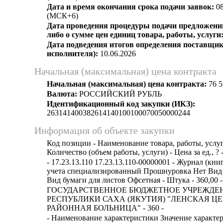
Дата и время окончания срока подачи заявок:
08
(МСК+6)
Дата проведения процедуры подачи предложений
либо о сумме цен единиц товара, работы, услуги
Дата подведения итогов определения поставщик
исполнителя):
10.06.2026
Начальная (максимальная) цена контракта
Начальная (максимальная) цена контракта:
76 5
Валюта:
РОССИЙСКИЙ РУБЛЬ
Идентификационный код закупки (ИКЗ):
263141400382614140100100070050000244
Информация об объекте закупки
Код позиции - Наименование товара, работы, услуг
Количество (объем работы, услуги) - Цена за ед., ? 
- 17.23.13.110 17.23.13.110-00000001 - Журнал (кни
учета специализированный Прошнуровка Нет Вид
Вид бумаги для листов Офсетная - Штука - 360,00 - 
ГОСУДАРСТВЕННОЕ БЮДЖЕТНОЕ УЧРЕЖДЕ
РЕСПУБЛИКИ САХА (ЯКУТИЯ) "ЛЕНСКАЯ Ц
РАЙОННАЯ БОЛЬНИЦА" - 360 -
- Наименование характеристики Значение характе