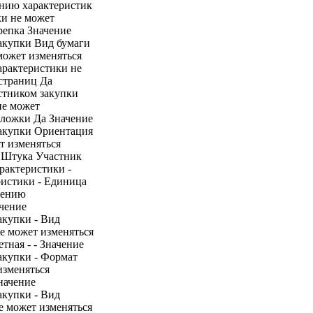
ению характеристик
ки не может
репка Значение
закупки Вид бумаги
может изменяться
арактеристики не
страниц Да
стником закупки
не может
бложки Да Значение
закупки Ориентация
т изменяться
0 Штука Участник
арактеристики -
ристики - Единица
нению
ачение
акупки - Вид
не может изменяться
тная - - Значение
акупки - Формат
изменяться
Значение
акупки - Вид
е может изменяться