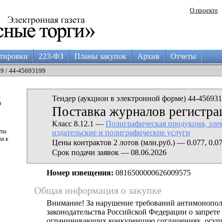
О проекте
тировки
223-ФЗ
Планы закупок
Архив
Отчеты
29 / 44-45693199
а
Тендер (аукцион в электронной форме) 44-456931
и
Поставка журналов регистра
Класс 8.12.1 —
Полиграфическая продукция, эле
аты
издательские и полиграфические услуги
па к
Цены контрактов 2 лотов (млн.руб.) — 0.077, 0.0
Срок подачи заявок — 08.06.2026
Номер извещения:
0816500000626009575
Общая информация о закупке
Внимание! За нарушение требований антимонопо
законодательства Российской Федерации о запрете 
ограничивающих конкуренцию соглашениях, осущ