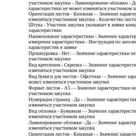
участником закупки - Ламинирование обложки - Да
характеристики не может изменяться участником з
Ориентация листов - Книжная - - Значение характ
изменяться участником закупки - Количество листов 
Штука - Участник закупки указывает в заявке конк
характеристики
Наименование характеристики - Значение характе
измерения характеристики - Инструкция по запол
характеристик в заявке
Прошнуровка - Нет - - Значение характеристики н
участником закупки
Вид крепления - Скрепка - - Значение характерист
изменяться участником закупки
Вид бумаги для листов - Офсетная - - Значение хар
может изменяться участником закупки
Формат листов - А5 - - Значение характеристики н
участником закупки
Нумерация страниц - Да - - Значение характеристи
изменяться участником закупки
Вид обложки - Бумажная - - Значение характерист
изменяться участником закупки
Ламинирование обложки - Да - - Значение характе
изменяться участником закупки
Ориентация листов - Книжная - - Значение характ