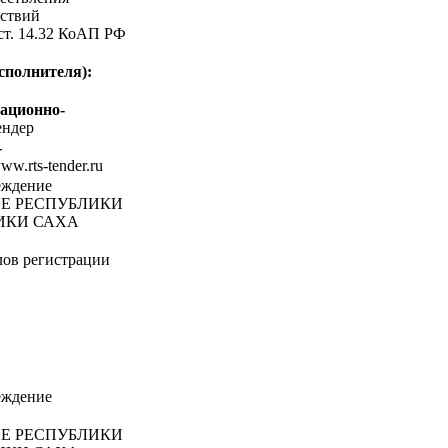
ствий
 ст. 14.32 КоАП РФ
сполнителя):
ационно-
ндер
-
www.rts-tender.ru
еждение
Е РЕСПУБЛИКИ
ЛИКИ САХА
ов регистрации
еждение
Е РЕСПУБЛИКИ