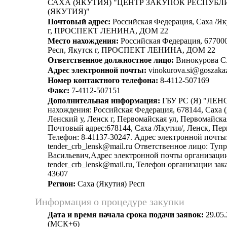
САХА (ЯКУТИЯ) "ЦЕНТР ЗАКУПОК РЕСПУБ
(ЯКУТИЯ)"
Почтовый адрес:
Российская Федерация, Саха /Як
г, ПРОСПЕКТ ЛЕНИНА, ДОМ 22
Место нахождения:
Российская Федерация, 677000
Респ, Якутск г, ПРОСПЕКТ ЛЕНИНА, ДОМ 22
Ответственное должностное лицо:
Винокурова С.
Адрес электронной почты:
vinokurova.si@goszakaz
Номер контактного телефона:
8-4112-507169
Факс:
7-4112-507151
Дополнительная информация:
ГБУ РС (Я) "ЛЕН
нахождения: Российская Федерация, 678144, Саха (
Ленский у, Ленск г, Первомайская ул, Первомайская
Почтовый адрес:678144, Саха /Якутия/, Ленск, Пер
Телефон: 8-41137-30247. Адрес электронной почты
tender_crb_lensk@mail.ru Ответственное лицо: Туп
Васильевич,Адрес электронной почты организации
tender_crb_lensk@mail.ru, Телефон организации зака
43607
Регион:
Саха (Якутия) Респ
Информация о процедуре закупки
Дата и время начала срока подачи заявок:
29.05.
(МСК+6)