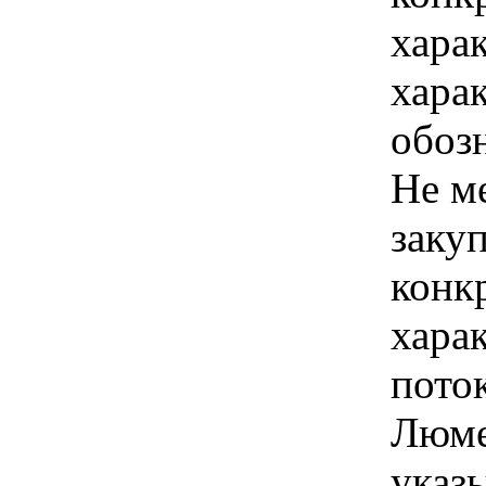
хара
хара
обоз
Не м
закуп
конк
хара
поток
Люме
указы