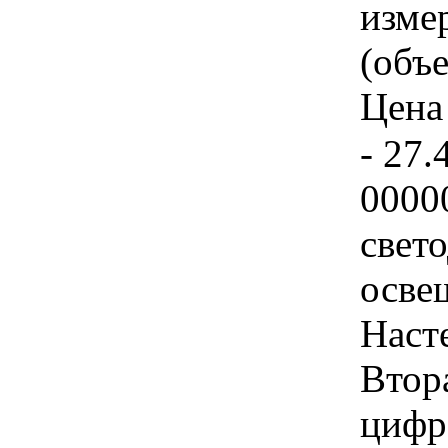
изме
(объе
Цена 
- 27.
0000
свет
осве
Наст
Втор
цифр