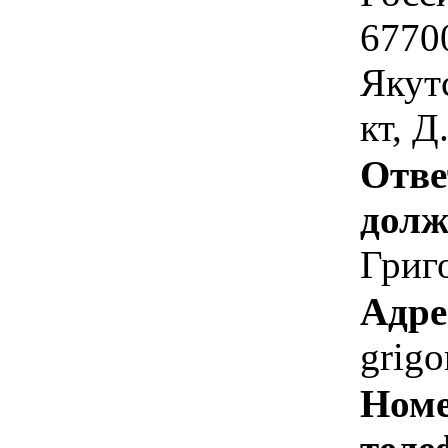
67700
Якутс
кт, Д
Отве
долж
Григо
Адре
grigo
Номе