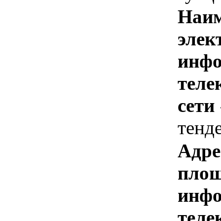
Наим
элек
инфо
теле
сети
тенд
Адре
площ
инфо
теле