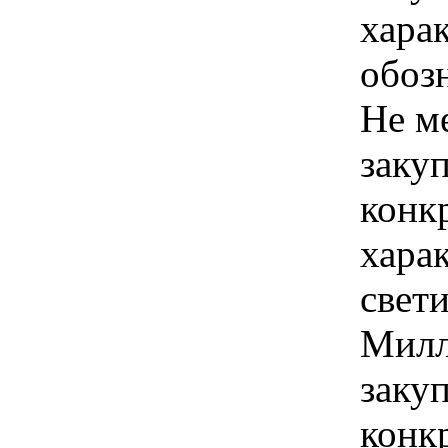
хара
обоз
Не м
закуп
конк
хара
свети
Милл
закуп
конк