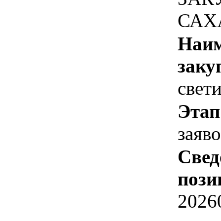
САХ
Наим
заку
свет
Этап
заяв
Свед
пози
2026