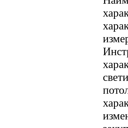
хара
хара
изме
Инст
харак
свет
пото
хара
изме