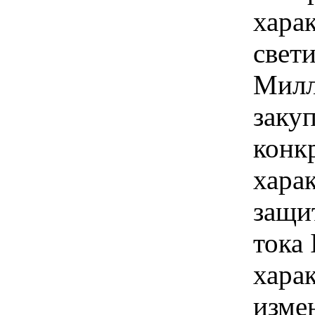
хара
свети
Милл
закуп
конк
хара
защи
тока 
хара
изме