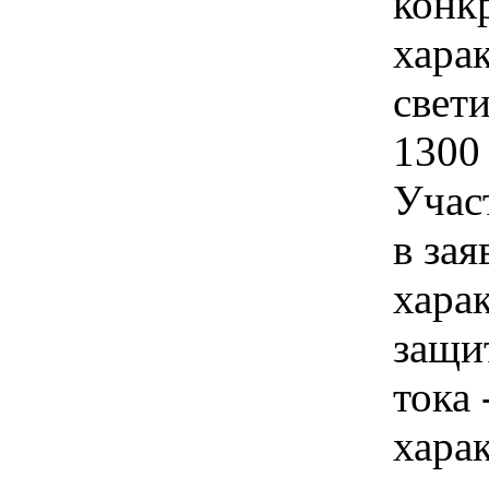
конк
хара
свети
1300
Учас
в зая
хара
защи
тока 
хара