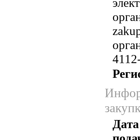
элек
орга
zaku
орган
4112
Реги
Инфор
закуп
Дата
пода