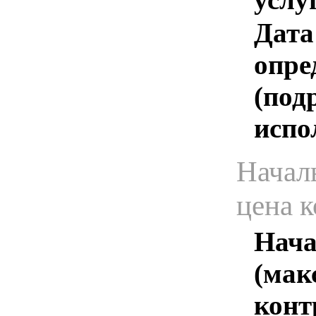
Дата
опре
(под
испо
Начал
цена 
Нача
(мак
конт