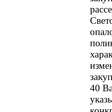
расс
Свет
опал
поли
хара
изме
заку
40 В
указы
конк