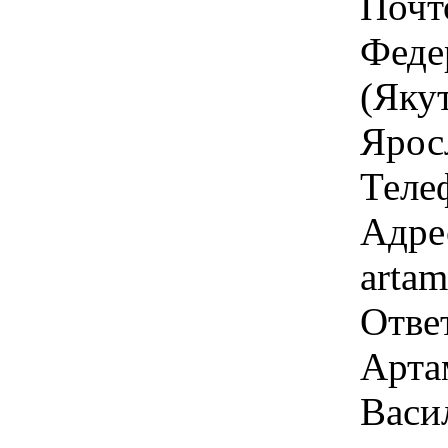
Почт
Феде
(Якут
Яросл
Теле
Адре
arta
Отве
Арта
Васи