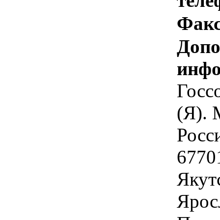
теле
Факс
Допо
инфо
Госс
(Я).
Росс
67701
Якутс
Яросл