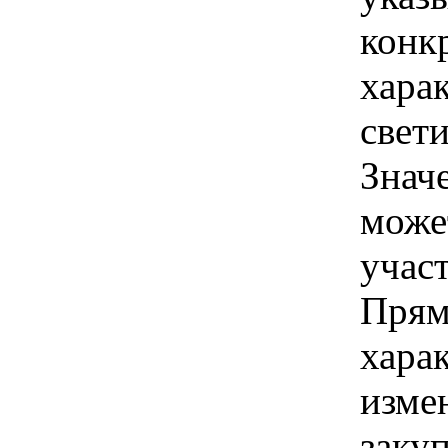
конк
хара
свет
Знач
може
учас
Прям
хара
изме
заку