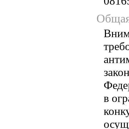
0816
Общая
Вним
треб
анти
зако
Феде
в ог
конк
осущ