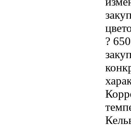
изме
заку
цвето
? 650
закуп
конк
хара
Корр
темпе
Кель