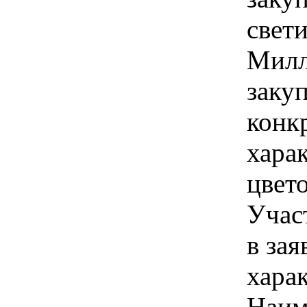
свети
Милл
закуп
конк
хара
цвето
Учас
в зая
хара
Наим