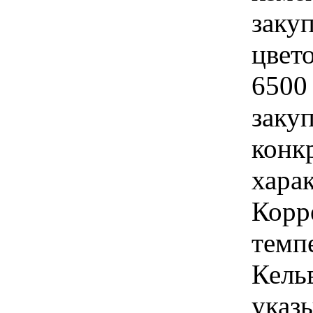
заку
цвето
6500
закуп
конк
хара
Корр
темпе
Кель
указы