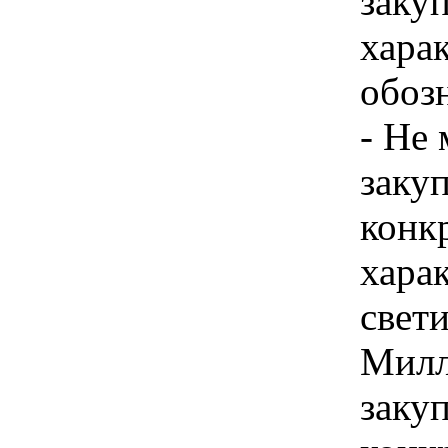
закуп
хара
обоз
- Не 
закуп
конк
хара
свети
Милл
закуп