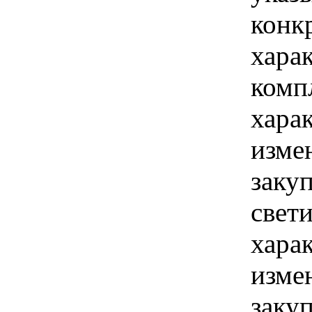
конк
хара
комп
хара
изме
заку
свет
хара
изме
заку