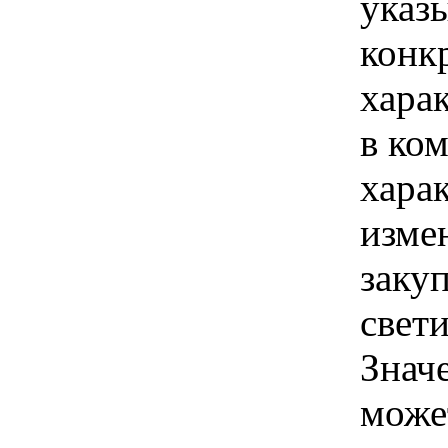
указы
конк
хара
в ком
хара
изме
заку
свети
Знач
може