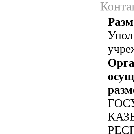
Конта
Разм
Упол
учре
Орга
осу
разм
ГОС
КАЗ
РЕС