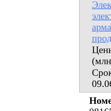
Эле
элек
арма
про
Цены
(млн
Срок
09.0
Номе