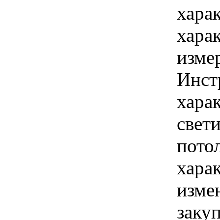
хара
хара
изме
Инст
хара
свет
пото
хара
изме
заку