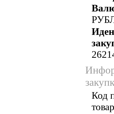
Валю
РУБ
Иден
заку
2621
Инфор
закуп
Код 
товар