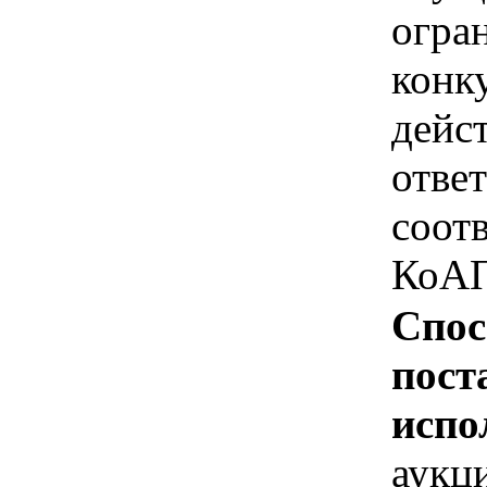
огра
конк
дейс
отве
соотв
КоАП
Спос
пост
испо
аукц