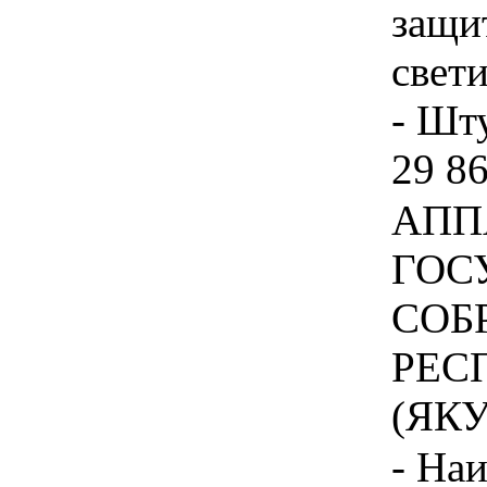
защи
свет
- Шту
29 8
АПП
ГОС
СОБ
РЕС
(ЯКУ
- На