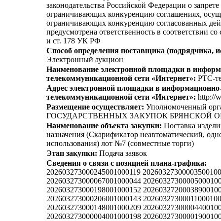
законодательства Российской Федерации о запрете 
ограничивающих конкуренцию соглашениях, осущ
ограничивающих конкуренцию согласованных дей
предусмотрена ответственность в соответствии со
и ст. 178 УК РФ
Способ определения поставщика (подрядчика, и
Электронный аукцион
Наименование электронной площадки в информ
телекоммуникационной сети «Интернет»:
РТС-те
Адрес электронной площадки в информационно
телекоммуникационной сети «Интернет»:
http://
Размещение осуществляет:
Уполномоченный ор
ГОСУДАРСТВЕННЫХ ЗАКУПОК БРЯНСКОЙ О
Наименование объекта закупки:
Поставка издели
назначения (Скарификатор неавтоматический, одн
использования) лот №7 (совместные торги)
Этап закупки:
Подача заявок
Сведения о связи с позицией плана-графика:
202603273000245001000119 2026032730000350010
202603273000067001000044 2026032730000500010
202603273000198001000152 2026032720003890010
202603273000206001000143 2026032730001100010
202603273000148001000209 2026032730000440010
202603273000004001000198 2026032730000190010