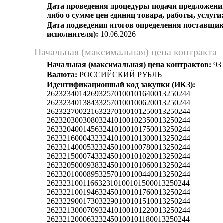
Дата проведения процедуры подачи предложений
либо о сумме цен единиц товара, работы, услуги
Дата подведения итогов определения поставщик
исполнителя):
10.06.2026
Начальная (максимальная) цена контракта
Начальная (максимальная) цена контрактов:
93 
Валюта:
РОССИЙСКИЙ РУБЛЬ
Идентификационный код закупки (ИКЗ):
262323401426932570100101640013250244
262323401384332570100100620013250244
262322700221632270100101250013250244
262320300308032410100102350013250244
262320400145632410100101750013250244
262321600043232410100101300013250244
262321400053232450100100780013250244
262321500074332450100101020013250244
262320500093832450100101060013250244
262320100089532570100100440013250244
262323100116632310100101500013250244
262322100194632450100101760013250244
262322900173032290100101510013250244
262321300070932410100101220013250244
262321200063232450100101180013250244