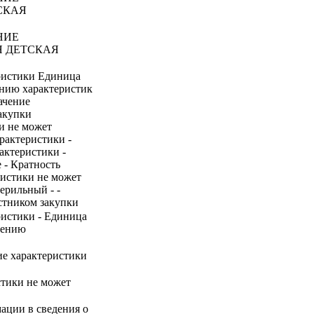
СКАЯ
НИЕ
Я ДЕТСКАЯ
ристики Единица
ению характеристик
ачение
акупки
и не может
рактеристики -
актеристики -
 - Кратность
ристики не может
ерильный - -
стником закупки
ристики - Единица
нению
ие характеристики
стики не может
ации в сведения о