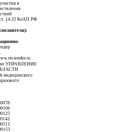
участия в
ествления
ствий
 ст. 14.32 КоАП РФ
сполнителя):
ационно-
ндер
-
www.rts-tender.ru
ган УПРАВЛЕНИЕ
БЛАСТИ
й медицинского
оразового
00078
00106
00125
00142
00113
00153