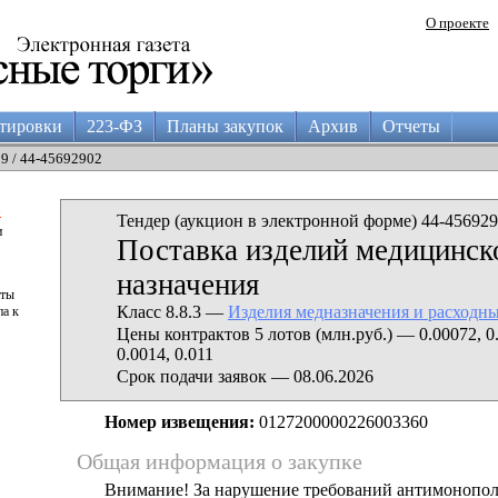
О проекте
тировки
223-ФЗ
Планы закупок
Архив
Отчеты
29 / 44-45692902
а
Тендер (аукцион в электронной форме) 44-456929
и
Поставка изделий медицинск
назначения
аты
Класс 8.8.3 —
Изделия медназначения и расходн
па к
Цены контрактов 5 лотов (млн.руб.) — 0.00072, 0.
0.0014, 0.011
Срок подачи заявок — 08.06.2026
Номер извещения:
0127200000226003360
Общая информация о закупке
Внимание! За нарушение требований антимонопо