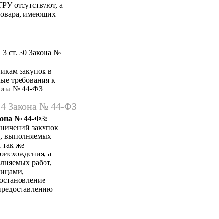
ТРУ отсутствуют, а
 товара, имеющих
 3 ст. 30 Закона №
никам закупок в
ные требования к
акона № 44-ФЗ
14 Закона № 44-ФЗ
кона № 44-ФЗ:
аничений закупок
в, выполняемых
 так же
оисхождения, а
лняемых работ,
лицами,
Постановление
 предоставлению
а