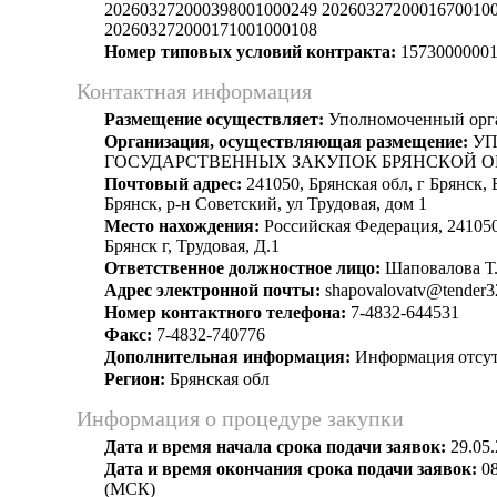
202603272000398001000249 2026032720001670010
202603272000171001000108
Номер типовых условий контракта:
15730000001
Контактная информация
Размещение осуществляет:
Уполномоченный орг
Организация, осуществляющая размещение:
УП
ГОСУДАРСТВЕННЫХ ЗАКУПОК БРЯНСКОЙ О
Почтовый адрес:
241050, Брянская обл, г Брянск, 
Брянск, р-н Советский, ул Трудовая, дом 1
Место нахождения:
Российская Федерация, 241050
Брянск г, Трудовая, Д.1
Ответственное должностное лицо:
Шаповалова Т.
Адрес электронной почты:
shapovalovatv@tender3
Номер контактного телефона:
7-4832-644531
Факс:
7-4832-740776
Дополнительная информация:
Информация отсут
Регион:
Брянская обл
Информация о процедуре закупки
Дата и время начала срока подачи заявок:
29.05.
Дата и время окончания срока подачи заявок:
08
(МСК)