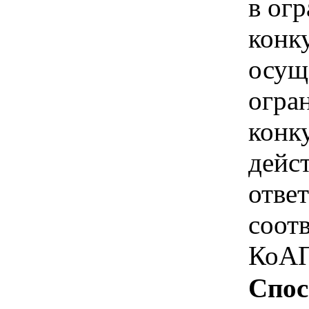
в ог
конк
осущ
огра
конк
дейс
отве
соотв
КоАП
Спос