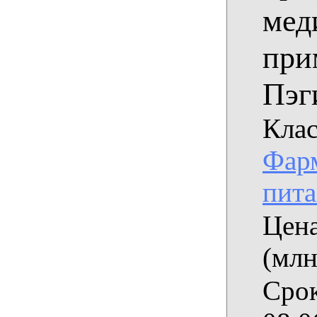
мед
при
Пэг
Клас
Фарм
пит
Цена
(млн
Срок