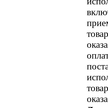
испо
вклю
прие
това
оказа
опла
пост
испо
това
оказ