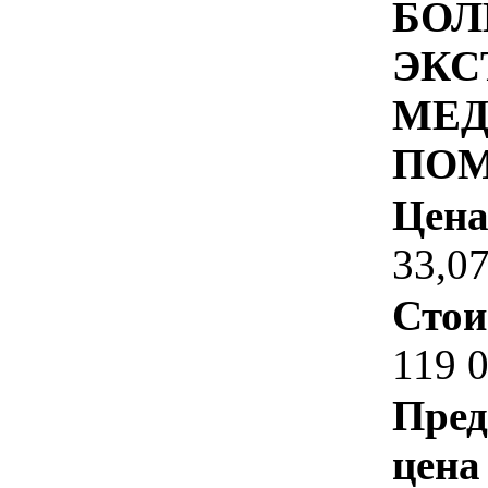
БОЛ
ЭКС
МЕ
ПО
Цена
33,0
Стои
119 
Пред
цена