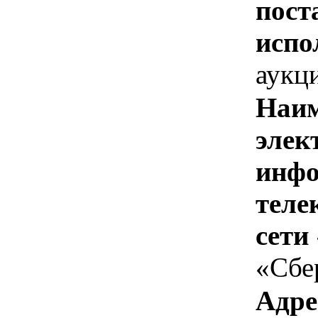
пост
испо
аукц
Наим
элек
инфо
теле
сети
«Сбе
Адре