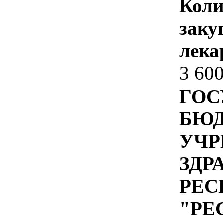
Коли
заку
лека
3 60
ГОС
БЮ
УЧР
ЗДР
РЕС
"РЕ