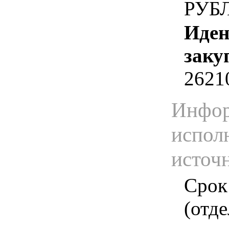
РУБ
Иден
заку
2621
Инфор
испол
источ
Срок
(отд