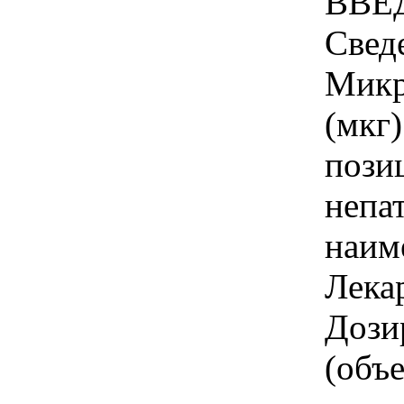
ВВЕД
Свед
Микр
(мкг)
пози
непа
наим
Лека
Дози
(объ