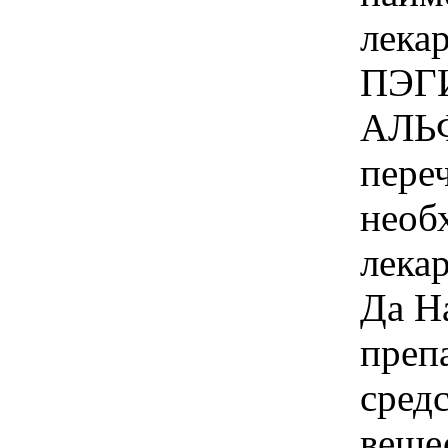
лека
ПЭГ
АЛЬФ
пере
необ
лека
Да Н
преп
сред
веще