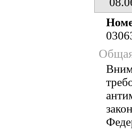
08.0
Номе
0306
Общая
Вним
треб
анти
зако
Феде