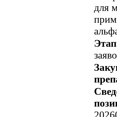
для 
прим
альф
Этап
заяв
Заку
преп
Свед
пози
2026