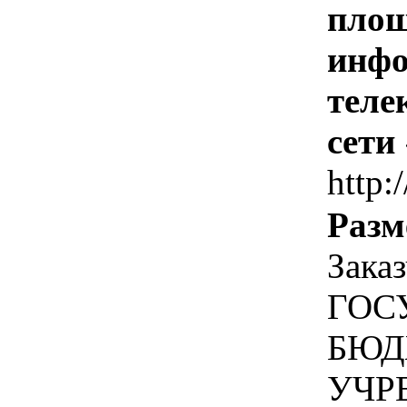
площ
инфо
теле
сети
http:
Разм
Зака
ГОС
БЮД
УЧР