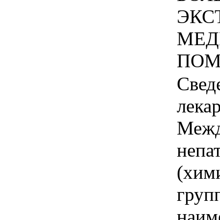
ЭКС
МЕД
ПОМО
Свед
лека
Межд
непа
(хим
груп
наим