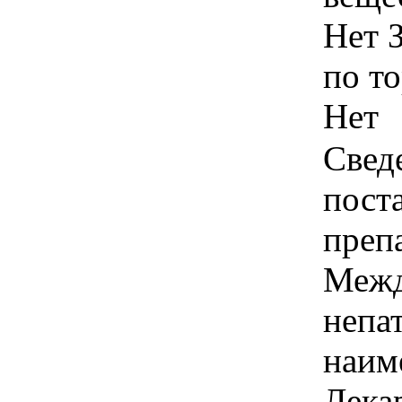
Нет 
по т
Нет
Свед
пост
преп
Межд
непа
наим
Лека