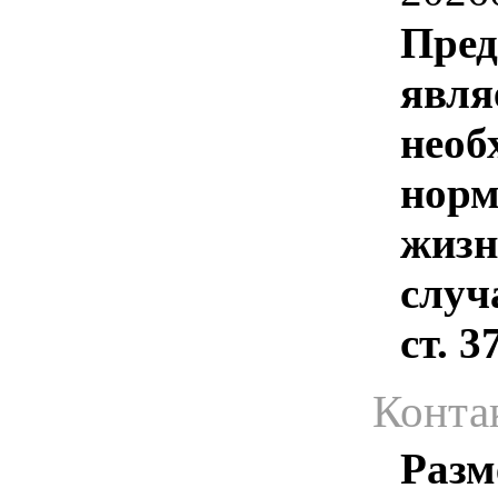
Пред
явля
необ
норм
жизн
случ
ст. 
Конта
Разм