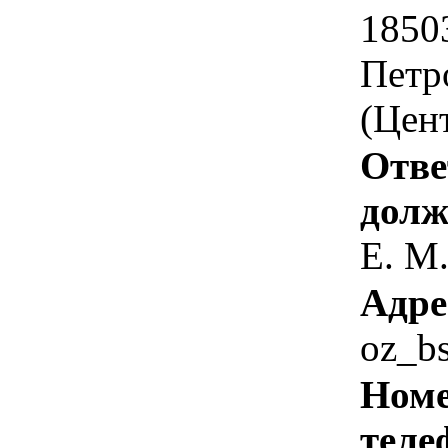
1850
Петр
(Цент
Отве
долж
Е. М
Адре
oz_b
Номе
теле