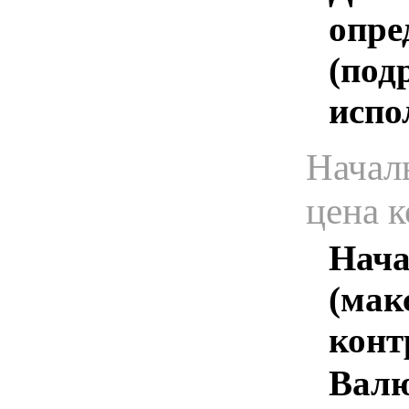
опре
(под
испо
Начал
цена 
Нача
(мак
конт
Валю