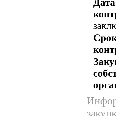
Дата
конт
закл
Срок
конт
Заку
собс
орга
Инфор
закуп