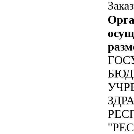
Зака
Орга
осу
разм
ГОС
БЮД
УЧР
ЗДР
РЕС
"РЕ