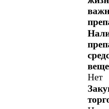
важн
преп
Нали
преп
сред
веще
Нет
Заку
торг