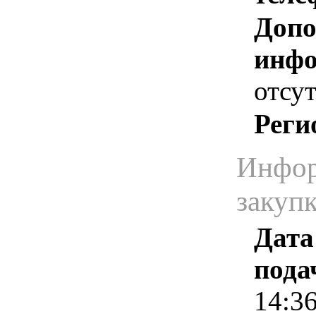
Допо
инфо
отсут
Реги
Инфор
закуп
Дата
пода
14:3