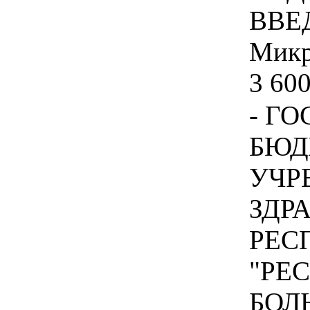
ВВЕД
Микр
3 600
- Г
БЮД
УЧР
ЗДР
РЕС
"РЕ
БОЛ