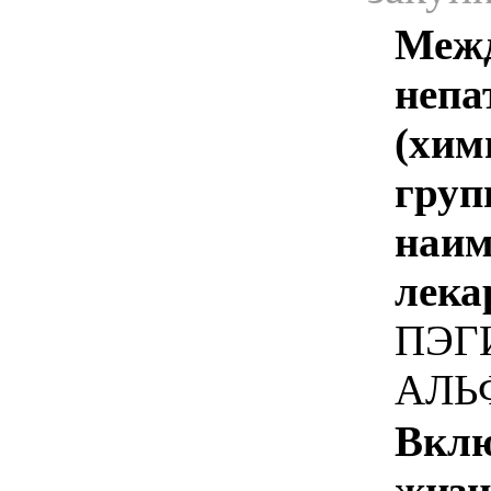
Межд
непа
(хим
груп
наим
лека
ПЭГ
АЛЬ
Вклю
жизн