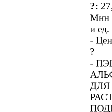
?:
27
Мнн 
и ед.
- Цен
?
- П
АЛЬ
ДЛЯ
РАС
ПОД