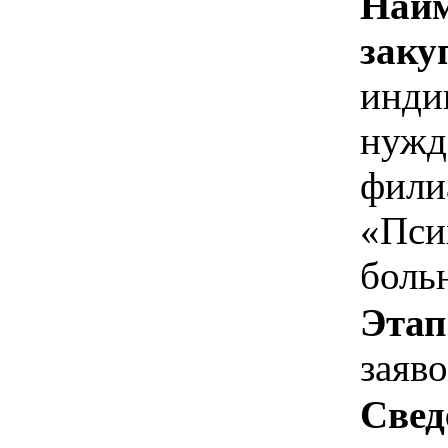
Наим
заку
инди
нужд
фили
«Пси
боль
Этап
заяв
Свед