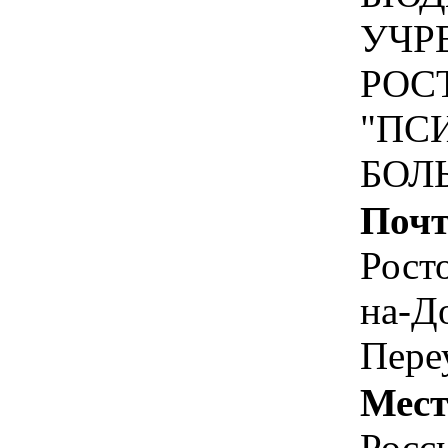
УЧР
РОС
"ПС
БОЛ
Почт
Росто
на-Д
Пере
Мест
Росс