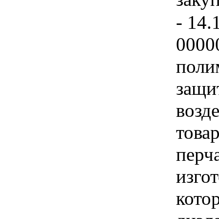
- 14.
0000
поли
защи
возд
това
перч
изгот
кото