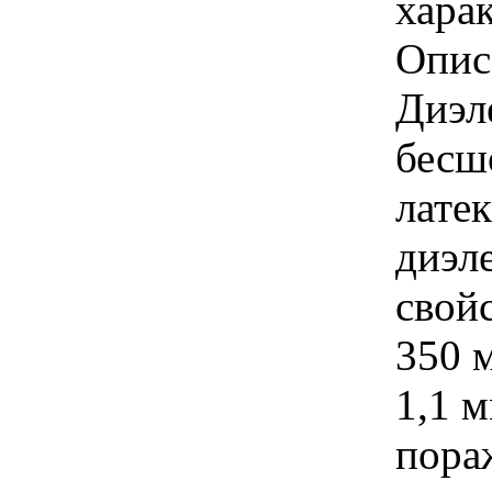
харак
Опис
Диэл
бесш
латек
диэл
свой
350 
1,1 
пора