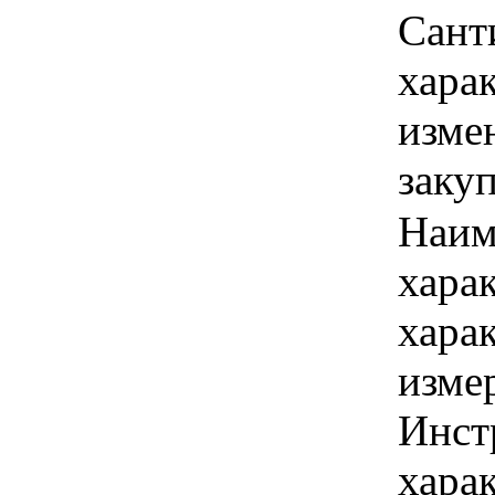
Сант
хара
изме
заку
Наим
хара
хара
изме
Инст
харак