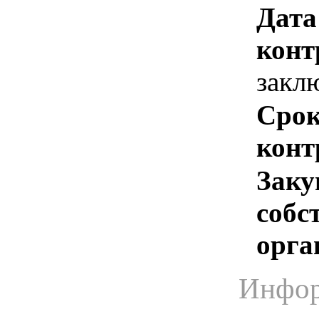
Дата
конт
закл
Срок
конт
Заку
собс
орга
Инфор