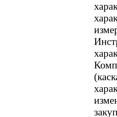
хара
хара
изме
Инст
харак
Комп
(каск
хара
изме
закуп