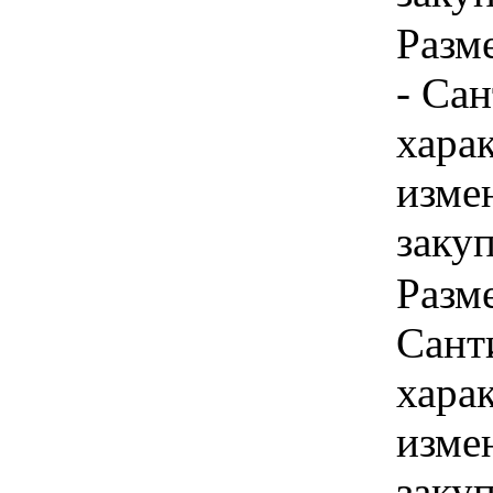
Разм
- Са
хара
изме
заку
Разм
Сант
хара
изме
заку