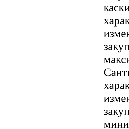
каски
хара
изме
закуп
макси
Сант
хара
изме
закуп
мини