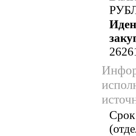
РУБ
Иден
заку
2626
Инфор
испол
источ
Срок
(отд