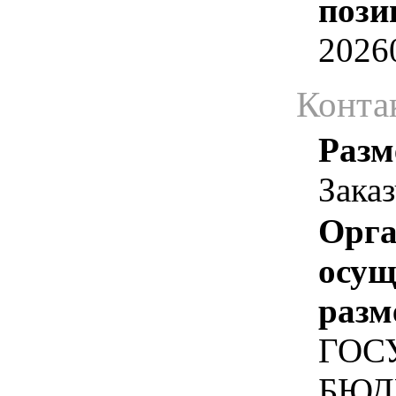
пози
2026
Конта
Разм
Зака
Орга
осу
разм
ГОС
БЮД