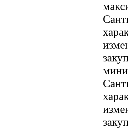
макс
Сант
хара
изме
заку
мини
Сант
хара
изме
заку