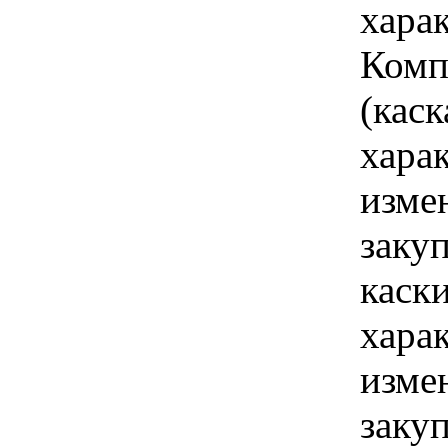
харак
Комп
(каск
хара
изме
заку
каск
хара
изме
заку