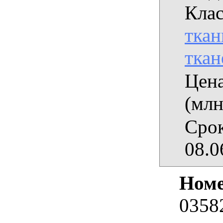
Кла
ткан
ткан
Цена
(млн
Срок
08.0
Номе
0358