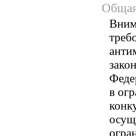
Общая
Вним
треб
анти
зако
Феде
в ог
конк
осущ
огра