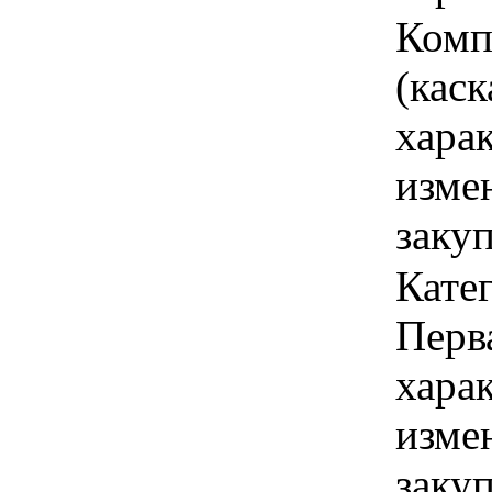
Комп
(каск
хара
изме
заку
Катег
Перва
хара
изме
заку