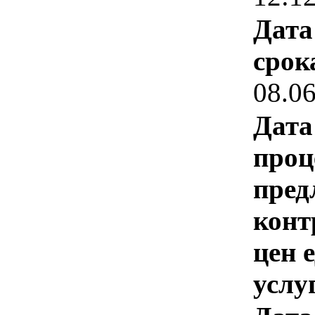
Дата
срок
08.0
Дата
проц
пред
конт
цен 
услу