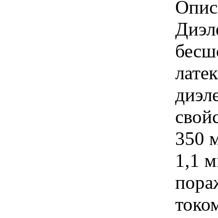
Опис
Диэл
бесш
латек
диэл
свой
350 
1,1 
пора
токо