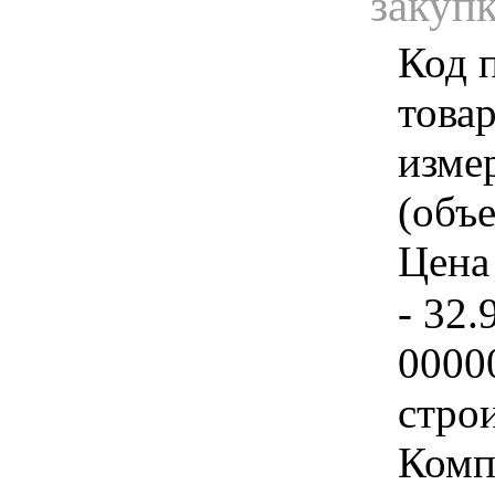
закуп
Код 
товар
изме
(объе
Цена 
- 32.
0000
стро
Комп