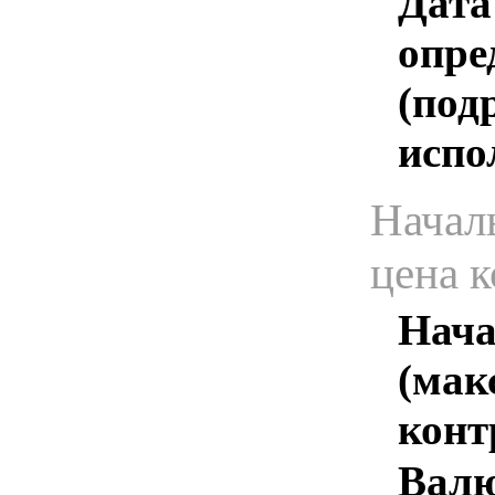
Дата
опре
(под
испо
Начал
цена 
Нача
(мак
конт
Валю