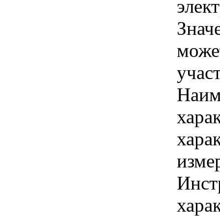
элек
Знач
може
учас
Наим
хара
хара
изме
Инст
харак