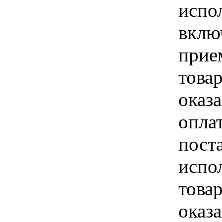
испо
вклю
прие
това
оказа
опла
пост
испо
това
оказ