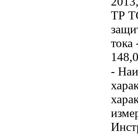
2013
ТР Т
защи
тока 
148,0
- На
хара
хара
изме
Инст