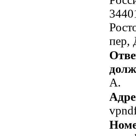
34401
Рост
пер, 
Отве
долж
А.
Адре
vpnd
Номе