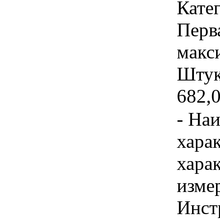
Катег
Перв
макс
Штука
682,
- На
хара
хара
изме
Инст