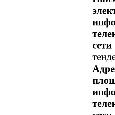
элек
инфо
теле
сети
тенд
Адре
площ
инфо
теле
сети