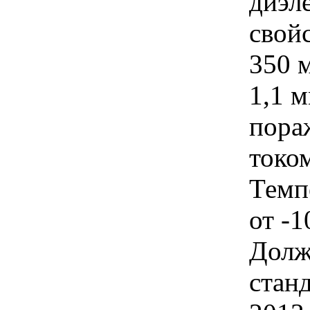
диэл
свой
350 
1,1 
пора
токо
Темп
от -1
Долж
стан