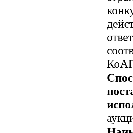
конк
дейс
отве
соотв
КоАП
Спос
пост
испо
аукц
Наим