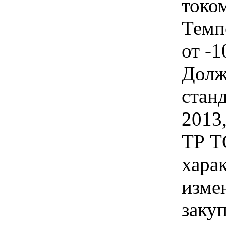
токо
Темп
от -1
Долж
стан
2013
ТР Т
хара
изме
заку