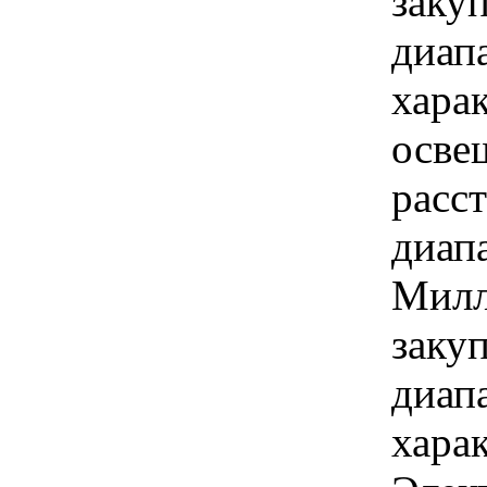
закуп
диап
хара
осве
расс
диапа
Милл
закуп
диап
хара