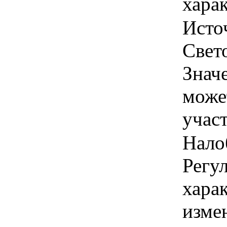
харак
Источ
Свето
Знач
може
учас
Нало
Регул
хара
изме