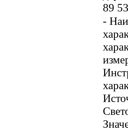
89 53
- На
хара
хара
изме
Инст
харак
Исто
Свет
Знач