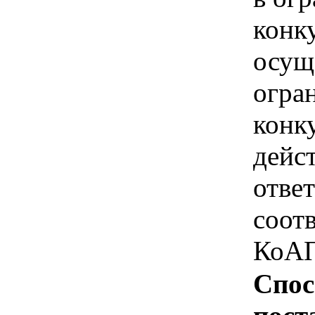
конк
осущ
огра
конк
дейс
отве
соотв
КоАП
Спос