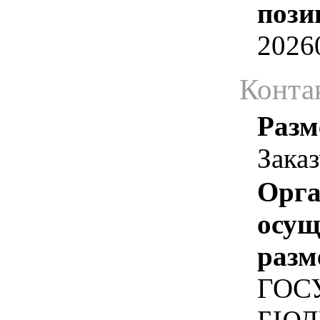
пози
2026
Конта
Разм
Зака
Орга
осу
разм
ГОС