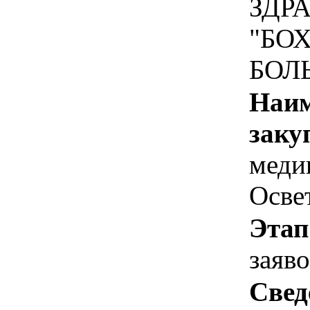
ЗДР
"БО
БОЛ
Наим
заку
меди
Осве
Этап
заяв
Свед