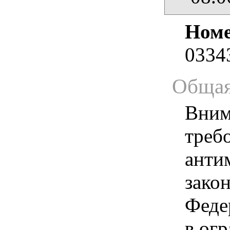
Номе
0334
Общая
Вним
треб
анти
зако
Феде
в ог