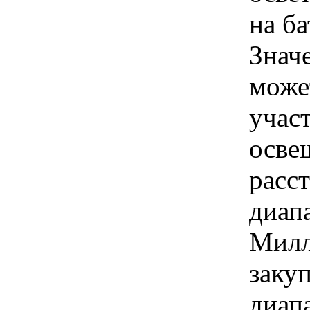
на б
Знач
може
учас
осве
расс
диапа
Милл
закуп
диап