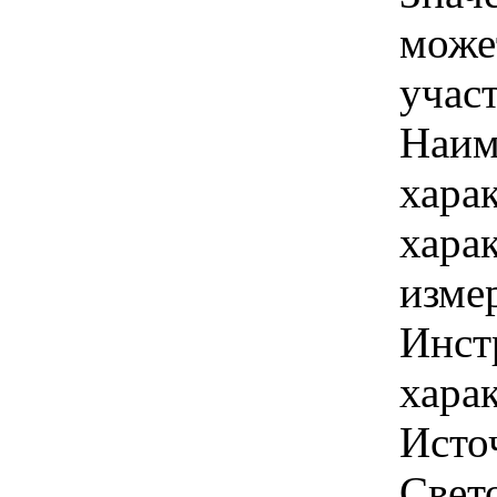
може
учас
Наим
хара
хара
изме
Инст
харак
Источ
Свето