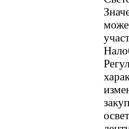
Знач
може
учас
Нало
Регул
хара
изме
заку
осве
лент