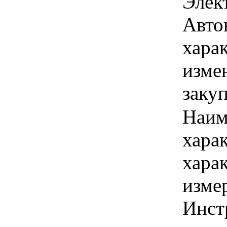
Элек
Авто
хара
изме
заку
Наим
хара
хара
изме
Инст