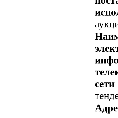
пост
испо
аукц
Наим
элек
инфо
теле
сети
тенд
Адре