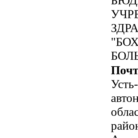
БЮД
УЧР
ЗДР
"БО
БОЛ
Почт
Усть
авто
облас
район