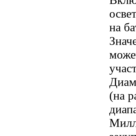
осве
на ба
Знач
може
учас
Диам
(на р
диапа
Милл