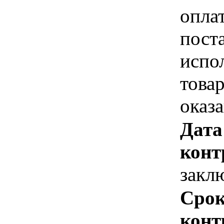
опла
пост
испо
това
оказ
Дата
конт
закл
Срок
конт