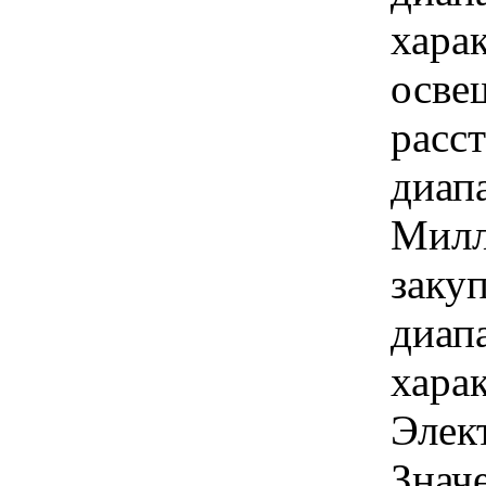
хара
осве
расс
диапа
Милл
закуп
диап
хара
Элек
Знач