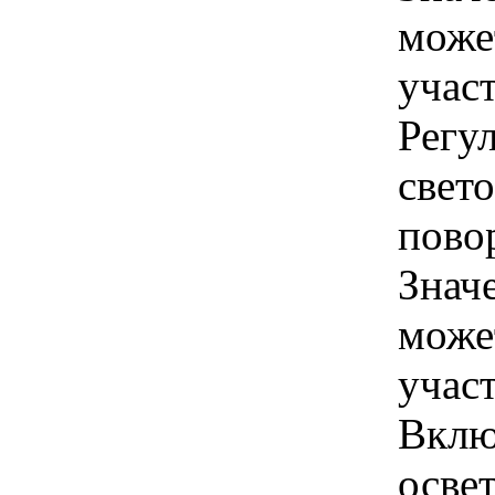
може
учас
Регу
свет
пово
Знач
може
учас
Вклю
осве