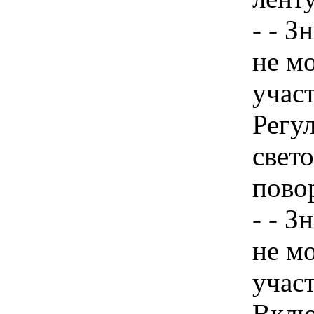
- - З
не м
учас
Регу
свет
пово
- - З
не м
учас
Вклю