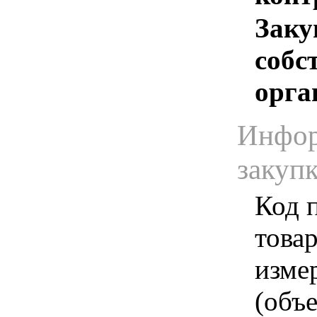
Заку
собс
орга
Инфор
закуп
Код 
товар
изме
(объе