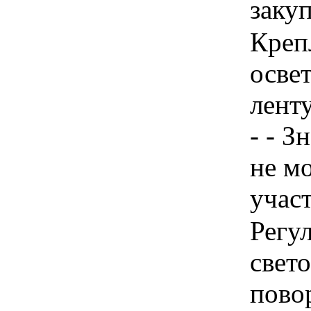
заку
Креп
осве
лент
- - З
не м
учас
Регу
свет
пово