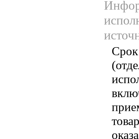
Инфор
испол
источ
Срок
(отд
испо
вклю
прие
това
оказа