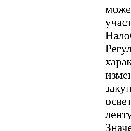
може
учас
Нало
Регу
хара
изме
заку
осве
лент
Знач