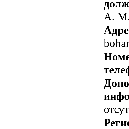
долж
А. М
Адре
boha
Номе
теле
Допо
инфо
отсут
Реги