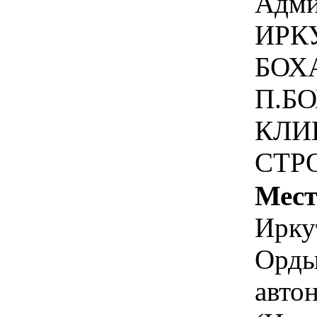
Адми
ИРК
БОХ
П.БО
КЛИ
СТР
Мест
Иркут
Орды
авто