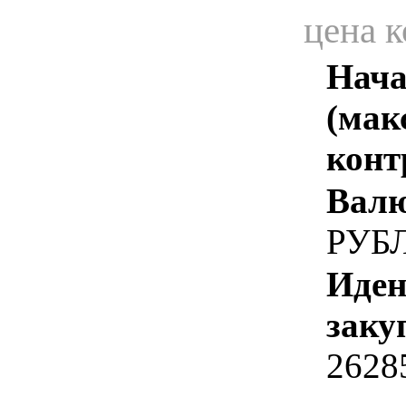
цена 
Нача
(мак
конт
Валю
РУБ
Иден
заку
2628