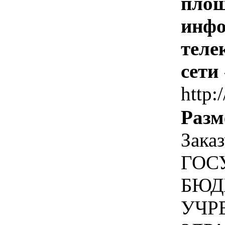
площ
инфо
теле
сети
http:
Разм
Зака
ГОС
БЮД
УЧР