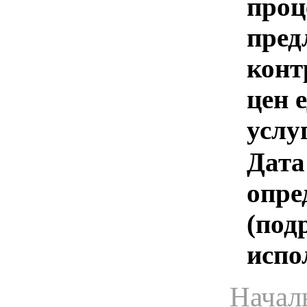
проц
пред
конт
цен 
услу
Дата
опре
(под
испо
Начал