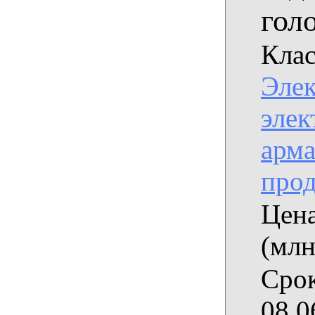
гол
Клас
Эле
элек
арма
про
Цена
(млн
Срок
08.0