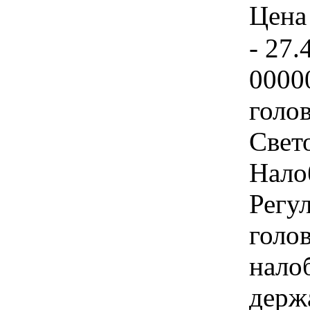
Цена 
- 27.
0000
голо
Свет
Нало
Регу
голо
нало
держа