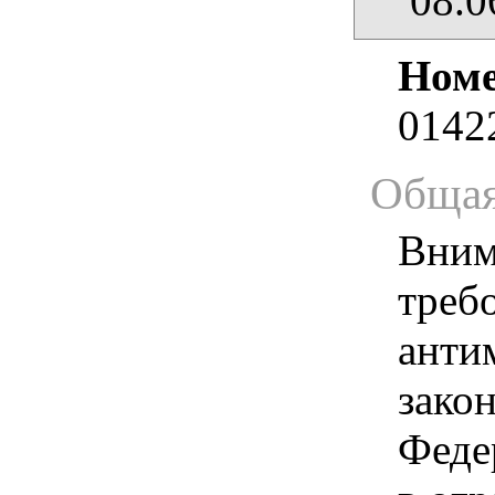
08.0
Номе
0142
Общая
Вним
треб
анти
зако
Феде