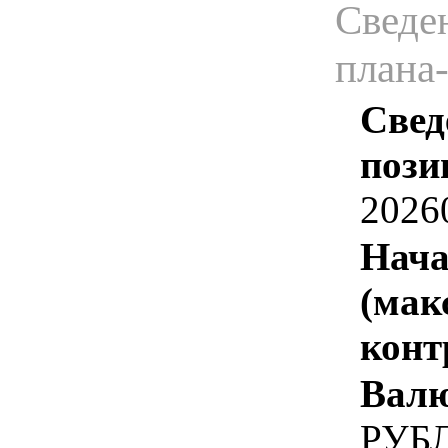
Сведен
плана
Свед
пози
2026
Нача
(мак
конт
Валю
РУБ