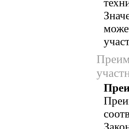
техн
Знач
може
учас
Преим
участ
Преи
Преи
соотв
Зако