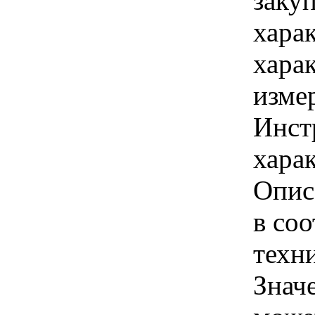
заку
хара
хара
изме
Инст
харак
Опис
в соо
техн
Знач