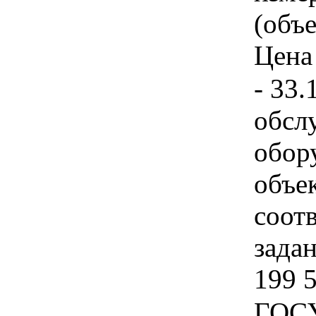
(объе
Цена 
- 33.
обсл
обор
объек
соот
задан
199 5
ГОС