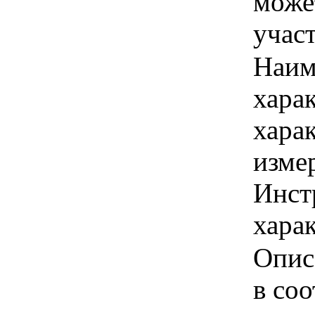
може
учас
Наим
хара
хара
изме
Инст
харак
Опис
в соо