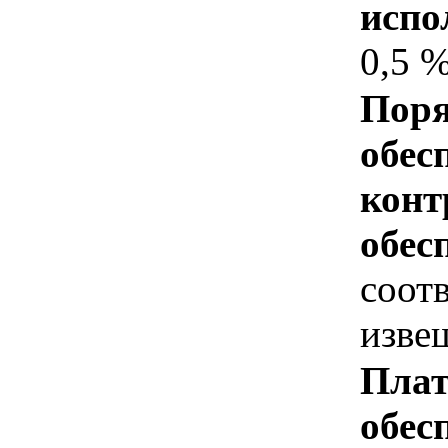
испо
0,5 
Поря
обес
конт
обес
соот
изве
Плат
обес