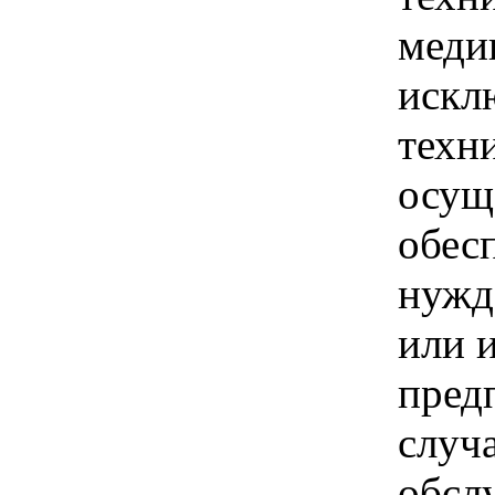
меди
искл
техн
осущ
обес
нужд
или 
пред
случ
обсл