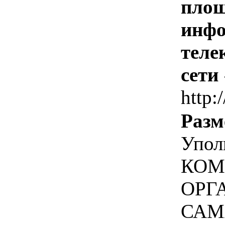
площ
инфо
теле
сети
http:
Разм
Упол
КОМ
ОРГ
САМ