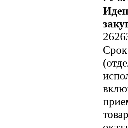
Иден
заку
2626
Срок
(отд
испо
вклю
прие
това
оказа