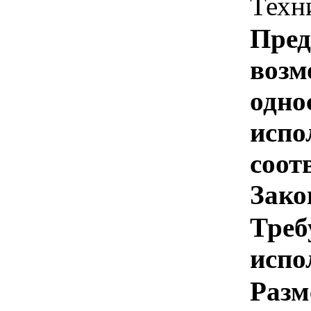
Техн
Пред
возм
одно
испо
соотв
Зако
Треб
испо
Разм