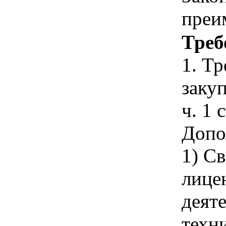
преи
Треб
1. Т
закуп
ч. 1 
Допо
1) С
лице
деят
техн