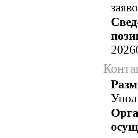
заяв
Свед
пози
2026
Конта
Разм
Упол
Орга
осу