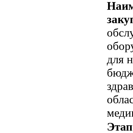
Наим
заку
обсл
обор
для 
бюдж
здра
обла
меди
Этап