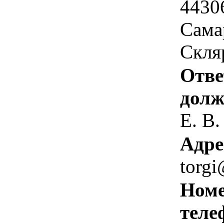
4430
Самар
Скля
Отве
долж
Е. В.
Адре
torgi
Номе
теле