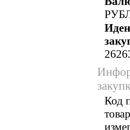
Валю
РУБ
Иден
заку
2626
Инфор
закуп
Код 
товар
изме