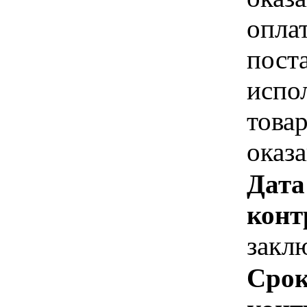
опла
пост
испо
това
оказ
Дата
конт
закл
Срок