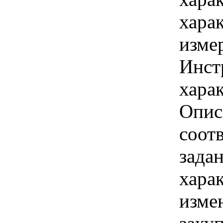
хара
изме
Инст
харак
Опис
соот
зада
хара
изме