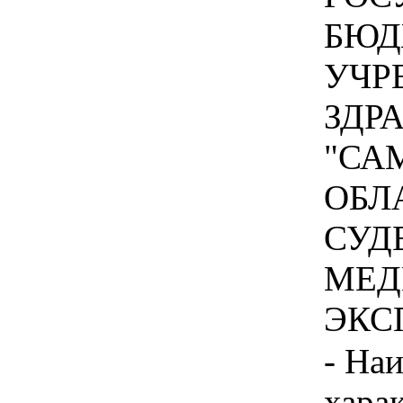
БЮД
УЧР
ЗДР
"СА
ОБЛ
СУД
МЕД
ЭКСП
- На
хара