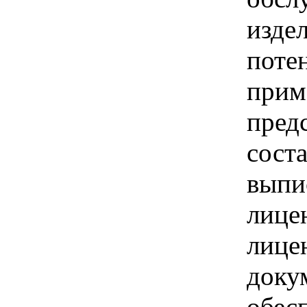
изде
поте
прим
пред
соста
выпи
лице
лице
доку
обес