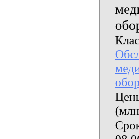
мед
обо
Клас
Обс
мед
обор
Цены
(млн
Срок