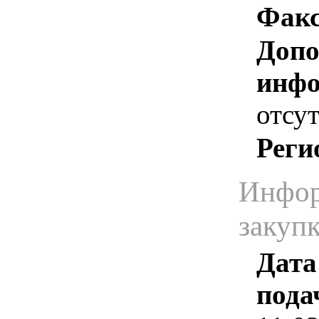
Факс
Допо
инфо
отсут
Реги
Инфор
закуп
Дата
пода