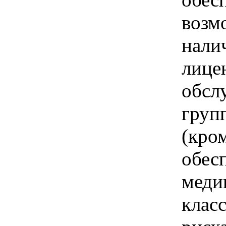
возм
нали
лице
обсл
груп
(кро
обес
меди
клас