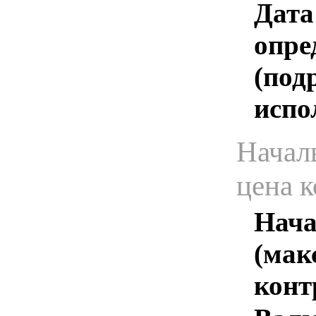
Дата
опре
(под
испо
Начал
цена 
Нача
(мак
конт