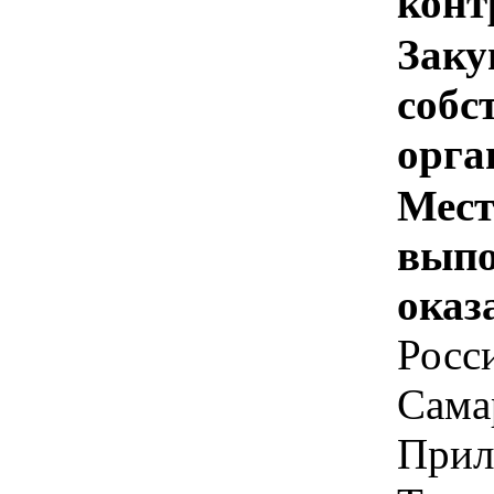
конт
Заку
собс
орга
Мест
выпо
оказ
Росс
Самар
Прил