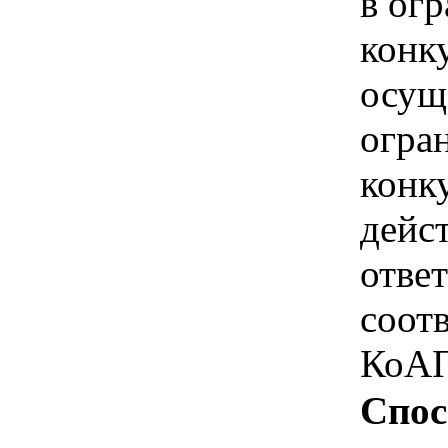
в ог
конк
осущ
огра
конк
дейс
отве
соотв
КоАП
Спос