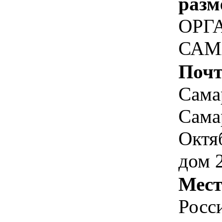
разм
ОРГ
САМ
Почт
Самар
Самар
Октя
дом 
Мест
Росс