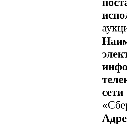
пост
испо
аукц
Наим
элек
инфо
теле
сети
«Сбе
Адре