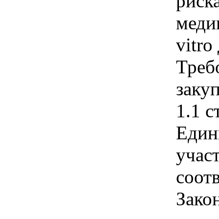
риск
меди
vitro
Треб
закуп
1.1 с
Един
учас
соотв
Зако