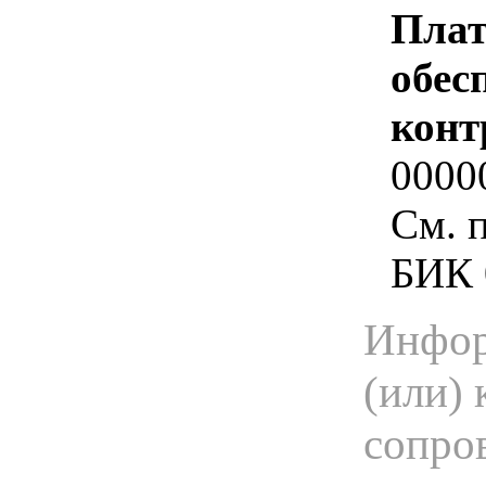
Плат
обес
конт
0000
См. 
БИК 
Инфор
(или) 
сопро