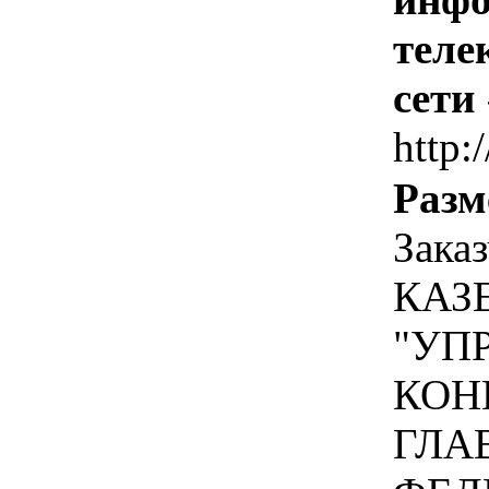
теле
сети
http:
Разм
Зака
КАЗ
"УП
КОН
ГЛА