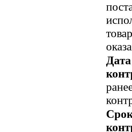
пост
испо
това
оказ
Дата
конт
ране
конт
Срок
конт