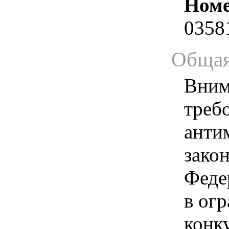
Номе
0358
Общая
Вним
треб
анти
зако
Феде
в ог
конк