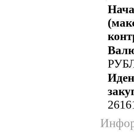
Нача
(мак
конт
Валю
РУБ
Иден
заку
2616
Инфор