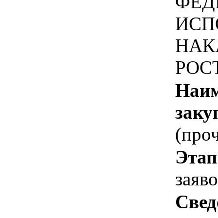
ФЕД
ИСП
НАК
РОС
Наим
заку
(проч
Этап
заяв
Свед