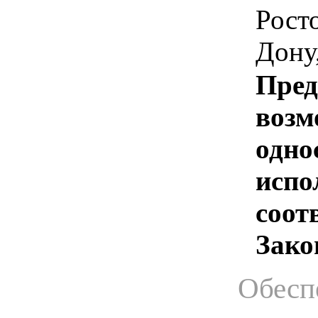
Росто
Дону,
Пред
возм
одно
испо
соотв
Зако
Обесп