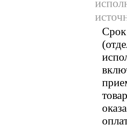
испол
источ
Срок
(отд
испо
вклю
прие
това
оказа
опла