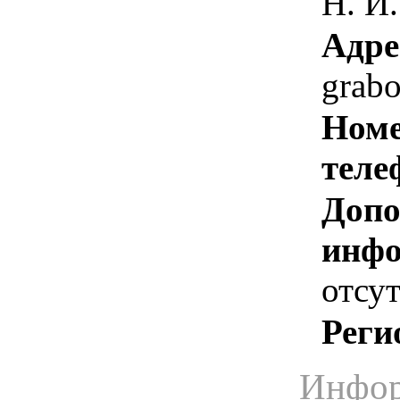
Н. И.
Адре
grabo
Номе
теле
Допо
инфо
отсут
Реги
Инфор