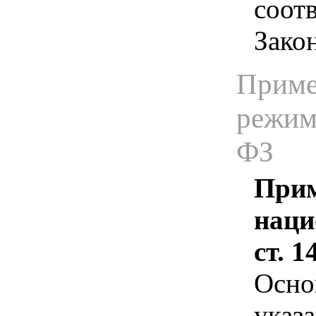
соотв
Зако
Приме
режима
ФЗ
Прим
наци
ст. 
Осно
указа