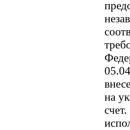
предо
неза
соот
требо
Феде
05.0
внес
на у
счет
испо