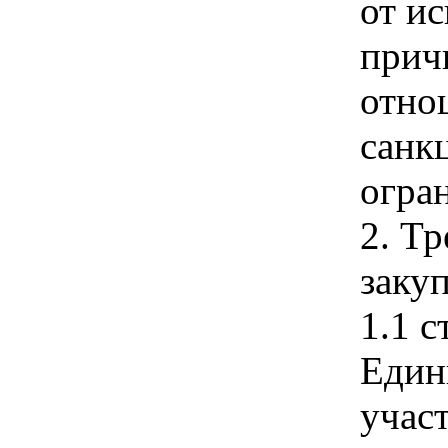
от и
прич
отно
санк
огра
2. Т
закуп
1.1 с
Един
учас