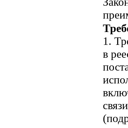
Зако
преи
Треб
1. Т
в ре
пост
испо
вклю
связ
(под