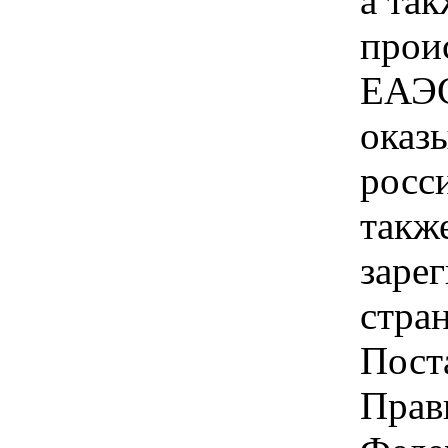
а так
прои
ЕАЭС
оказ
росс
такж
заре
стра
Пост
Прав