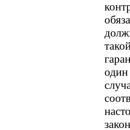
конт
обяза
долж
тако
гаран
один 
случа
соотв
наст
закон