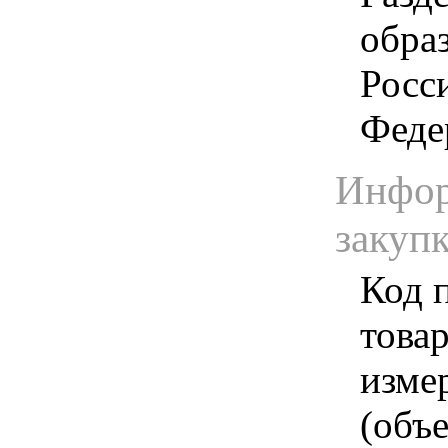
обра
Росс
Феде
Инфор
закуп
Код 
товар
изме
(объе