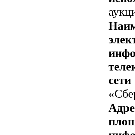
аукц
Наим
элек
инфо
теле
сети
«Сбе
Адре
площ
инфо