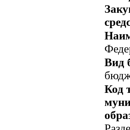
Заку
сред
Наим
Феде
Вид 
бюдж
Код 
муни
обра
Разд