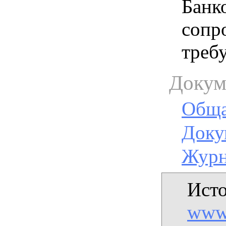
Банк
сопр
треб
Докум
Обща
Доку
Журн
Исто
www.