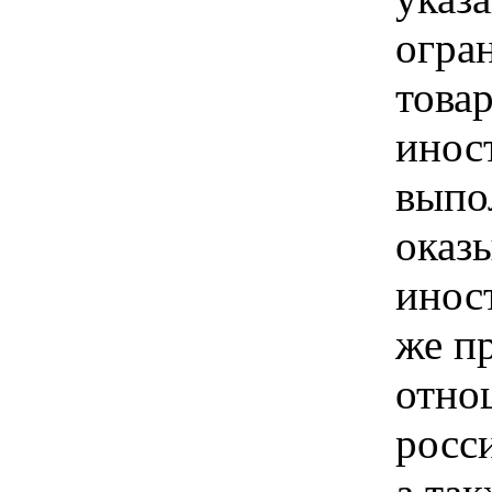
огра
това
инос
выпо
оказ
инос
же п
отно
росс