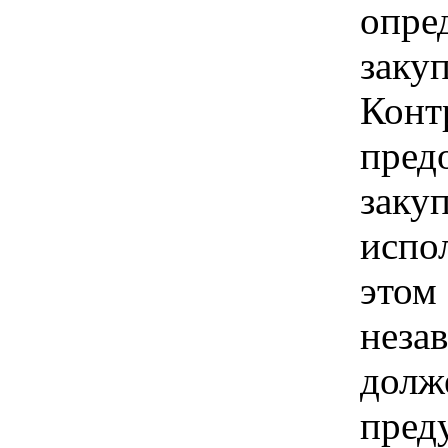
опре
заку
Конт
пред
заку
испо
этом
неза
долж
пред