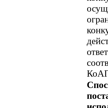
осущ
огра
конк
дейс
отве
соотв
КоАП
Спос
пост
испо