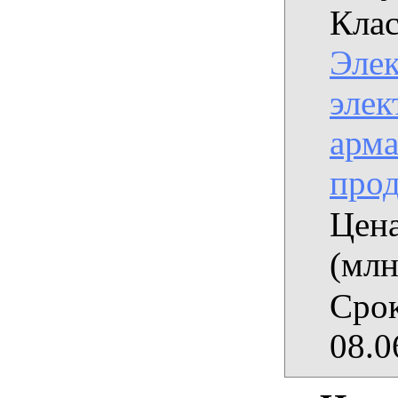
Клас
Эле
элек
арма
про
Цена
(млн
Срок
08.0