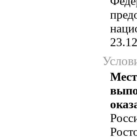
Феде
пред
наци
23.1
Услов
Мест
выпо
оказ
Росс
Росто