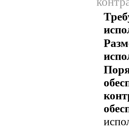
контр
Треб
испо
Разм
испо
Поря
обес
конт
обес
испо