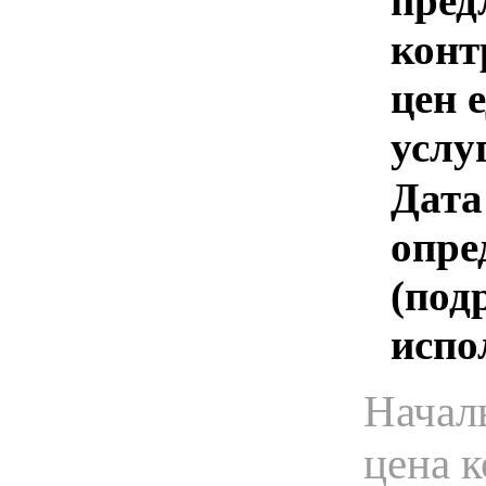
пред
конт
цен 
услу
Дата
опре
(под
испо
Начал
цена 