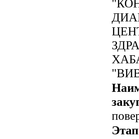
"КО
ДИА
ЦЕН
ЗДР
ХАБ
"ВИ
Наим
заку
пове
Этап