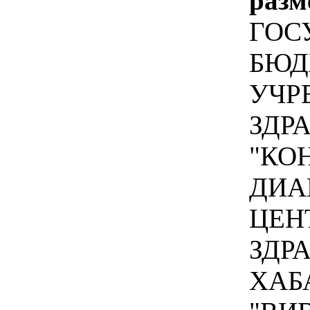
разм
ГОС
БЮД
УЧР
ЗДР
"КО
ДИА
ЦЕН
ЗДР
ХАБ