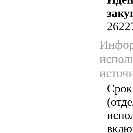
заку
2622
Инфор
испол
источ
Срок
(отд
испо
вклю