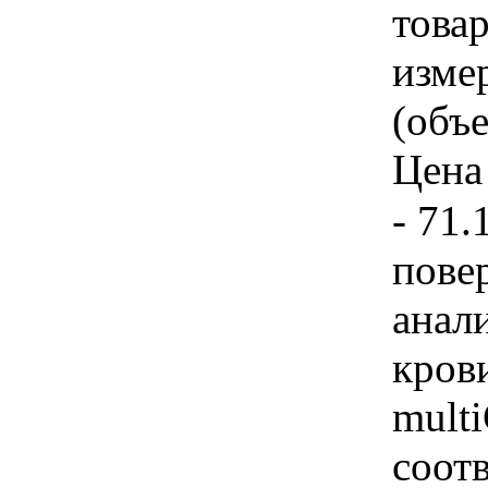
товар
изме
(объе
Цена 
- 71.
повер
анал
кров
multi
соотв