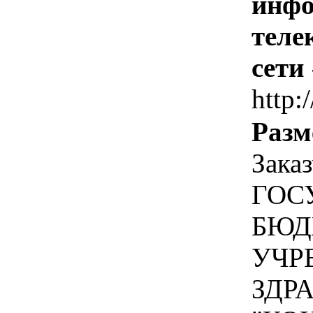
инфо
теле
сети
http:
Разм
Зака
ГОС
БЮД
УЧР
ЗДР