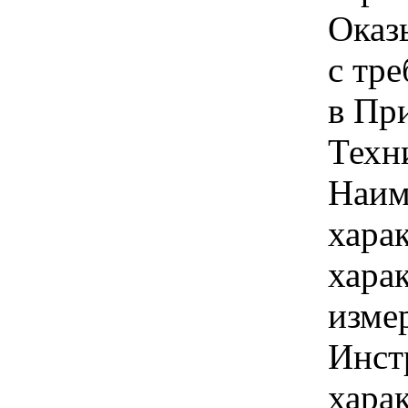
Оказ
с тр
в Пр
Техн
Наим
хара
хара
изме
Инст
харак