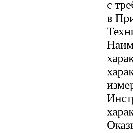
с тр
в Пр
Техн
Наим
хара
хара
изме
Инст
харак
Оказ