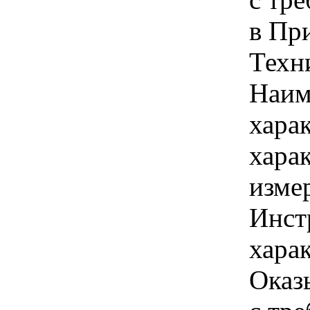
в Пр
Техн
Наим
хара
хара
изме
Инст
харак
Оказ