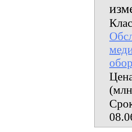
изм
Клас
Обс
мед
обор
Цена
(млн
Срок
08.0