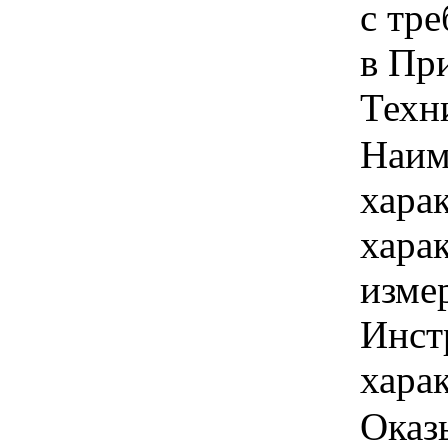
с тр
в Пр
Техни
Наим
хара
хара
изме
Инст
харак
Оказ