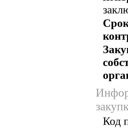
закл
Срок
конт
Заку
собс
орга
Инфор
закуп
Код 