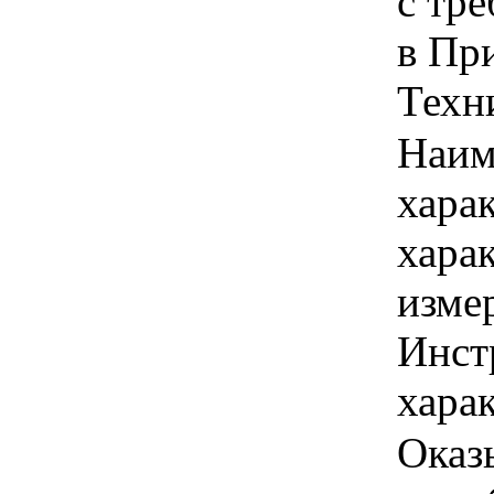
с тр
в Пр
Техни
Наим
хара
хара
изме
Инст
харак
Оказ