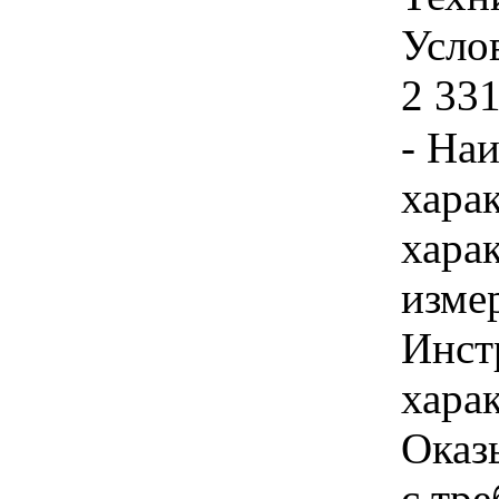
Услов
2 331
- На
хара
хара
изме
Инст
харак
Оказ
с тр