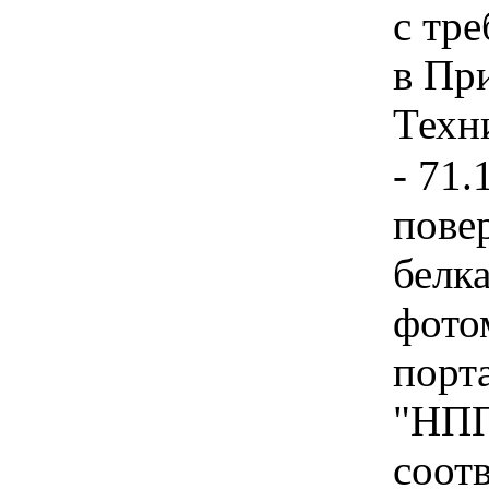
с тр
в Пр
Техни
- 71.
пове
белка
фото
порт
"НПП
соотв