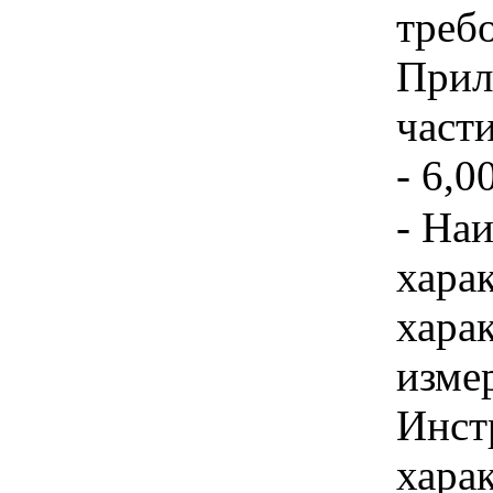
треб
Прил
част
- 6,0
- На
хара
хара
изме
Инст
харак