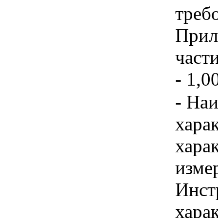
треб
Прил
част
- 1,0
- На
хара
хара
изме
Инст
харак