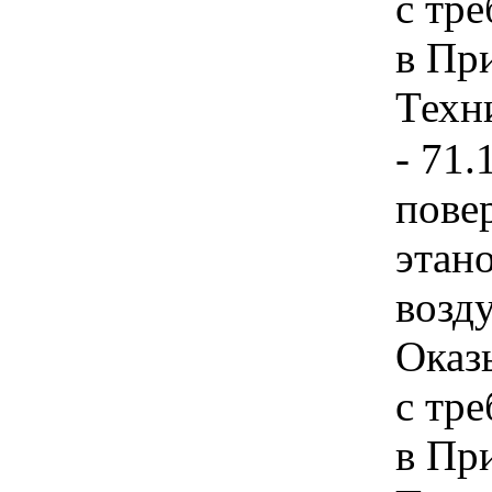
с тр
в Пр
Техни
- 71.
пове
этан
возду
Оказ
с тр
в Пр