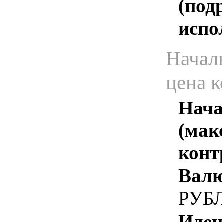
(под
испо
Начал
цена 
Нача
(мак
конт
Валю
РУБ
Иден