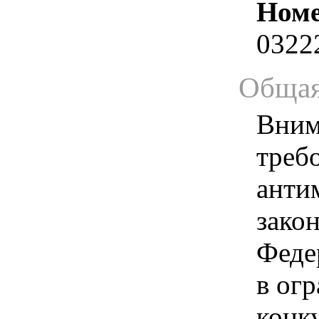
Номе
0322
Общая
Вним
треб
анти
зако
Феде
в ог
конк