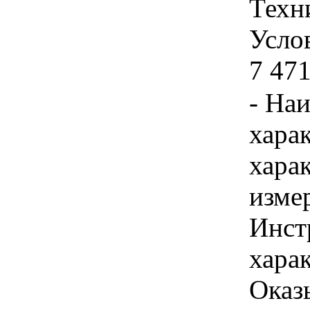
Техн
Услов
7 471
- На
хара
хара
изме
Инст
харак
Оказ