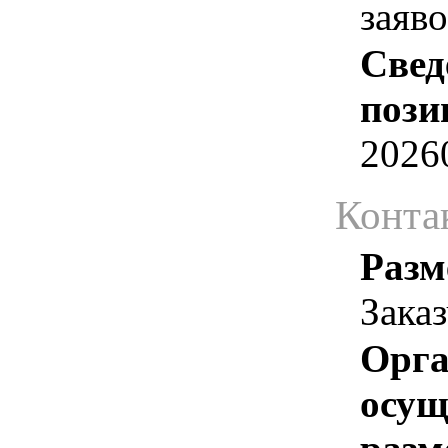
заяв
Свед
пози
2026
Конта
Разм
Зака
Орга
осу