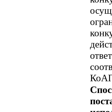
осущ
огра
конк
дейс
отве
соотв
КоАП
Спос
пост