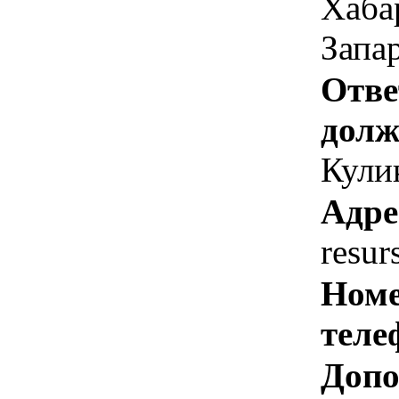
Хабар
Запар
Отве
долж
Кулик
Адре
resur
Номе
теле
Допо