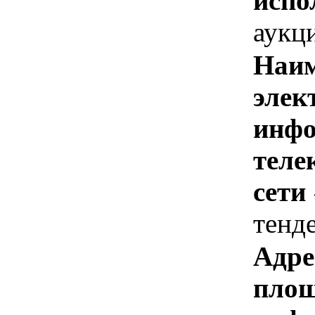
испо
аукц
Наим
элек
инфо
теле
сети
тенд
Адре
площ