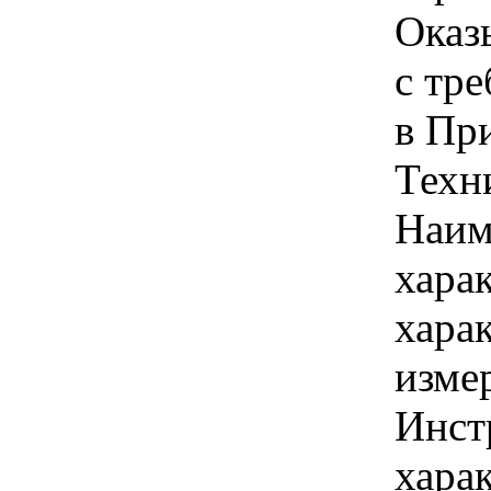
Оказ
с тр
в Пр
Техн
Наим
хара
хара
изме
Инст
харак