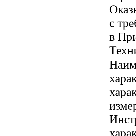
Оказ
с тр
в Пр
Техни
Наим
хара
хара
изме
Инст
харак