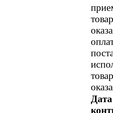
прие
това
оказа
опла
пост
испо
това
оказ
Дата
конт