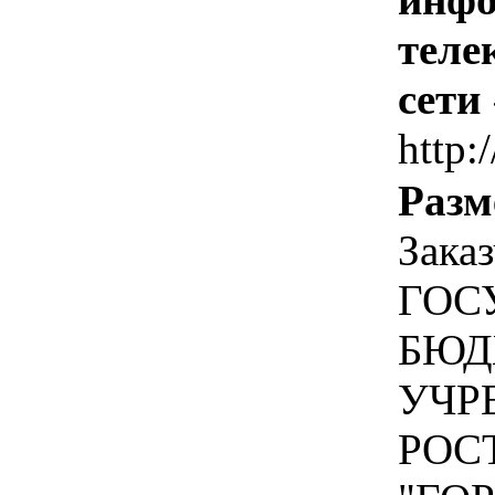
теле
сети
http:
Разм
Зака
ГОС
БЮД
УЧР
РОС