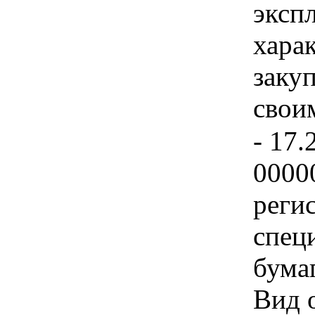
эксп
хара
закуп
свои
- 17.
0000
реги
спец
бума
Вид 