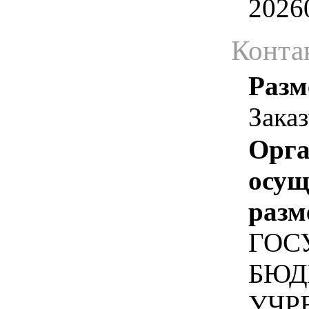
2026
Конта
Разм
Зака
Орга
осу
разм
ГОС
БЮД
УЧР