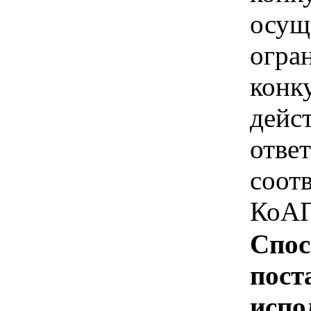
осущ
огра
конк
дейс
отве
соотв
КоАП
Спос
пост
испо