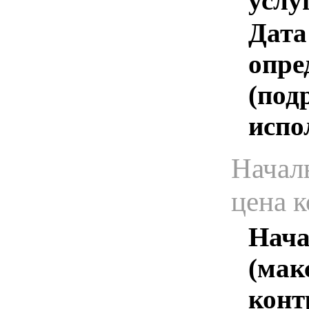
услу
Дата
опре
(под
испо
Начал
цена 
Нача
(мак
конт