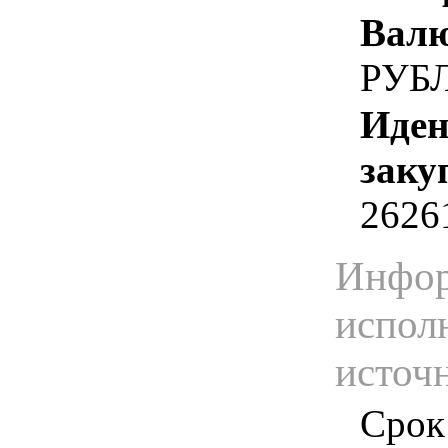
Валю
РУБ
Иден
заку
2626
Инфор
испол
источ
Срок