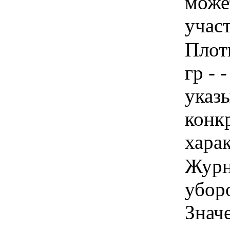
може
учас
Плот
гр - 
указы
конк
хара
Журн
уборо
Знач