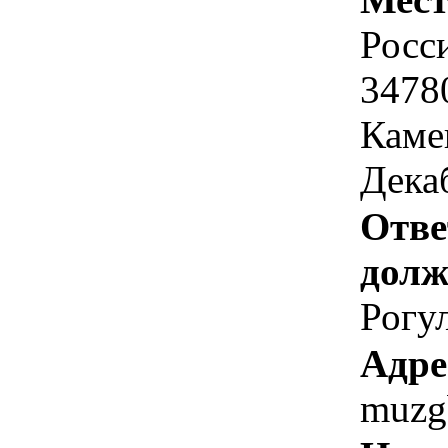
Росс
34780
Каме
Дека
Отве
долж
Рогу
Адре
muzg