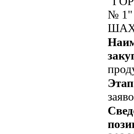
"ГО
№ 1"
ШАХ
Наим
заку
прод
Этап
заяв
Свед
пози