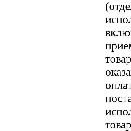
(отд
испо
вклю
прие
това
оказа
опла
пост
испо
това