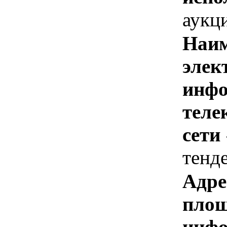
аукц
Наим
элек
инфо
теле
сети
тенд
Адре
площ
инфо