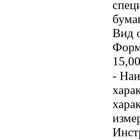
спец
бума
Вид 
Форм
15,00
- На
хара
хара
изме
Инст