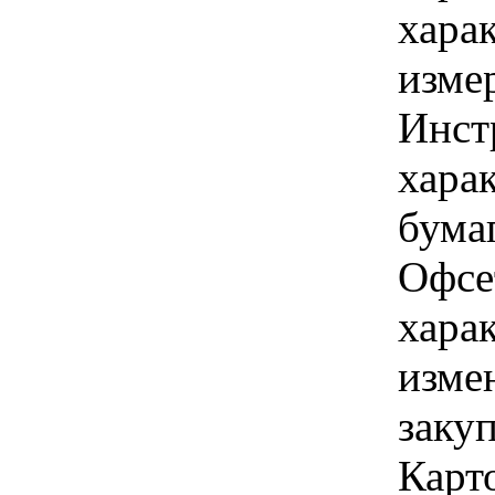
хара
изме
Инст
харак
бумаг
Офсет
хара
изме
заку
Карто