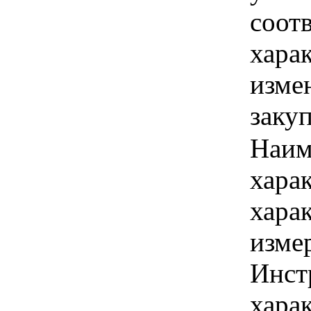
соотв
хара
изме
заку
Наим
хара
хара
изме
Инст
харак