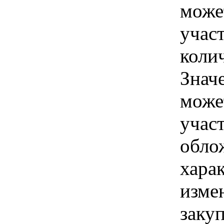
може
учас
коли
Знач
може
учас
обло
хара
изме
заку