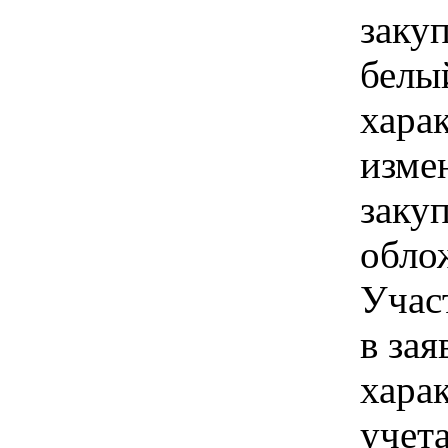
закуп
белый
хара
изме
заку
облож
Учас
в зая
хара
учет