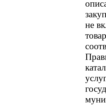
опис
заку
не в
товар
соотв
Прав
катал
услу
госу
муни