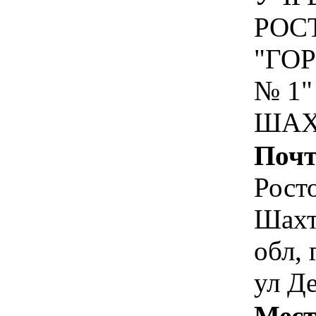
РОС
"ГО
№ 1"
ШАХ
Почт
Рост
Шахт
обл,
ул Д
Мест