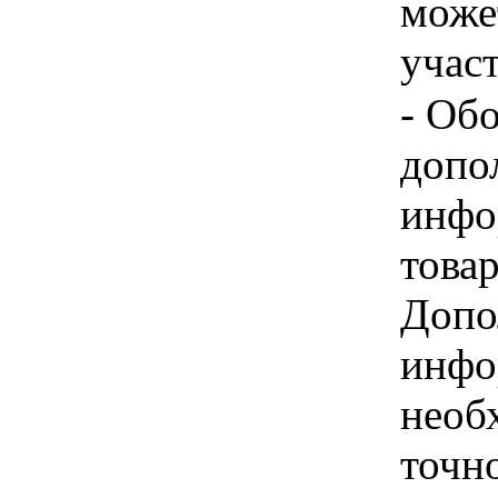
може
учас
- Об
допо
инфо
товар
Допо
инфо
необ
точн