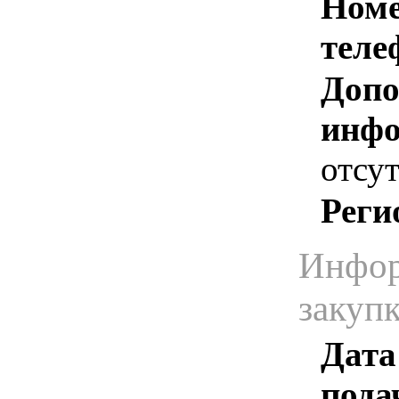
Номе
теле
Допо
инфо
отсут
Реги
Инфор
закуп
Дата
пода