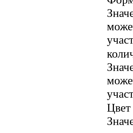
Знач
може
учас
колич
Знач
може
учас
Цвет 
Знач