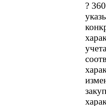
? 36
указы
конк
хара
учет
соот
хара
изме
заку
хара