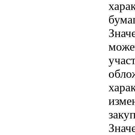
хара
бума
Знач
може
учас
обло
хара
изме
заку
Знач