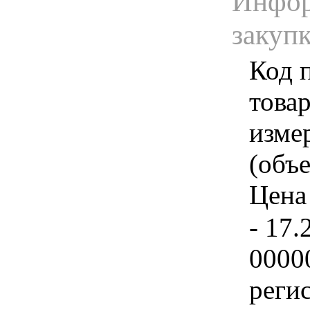
Инфор
закуп
Код 
товар
изме
(объе
Цена 
- 17.
0000
реги