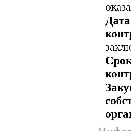
оказ
Дата
конт
закл
Срок
конт
Заку
собс
орга