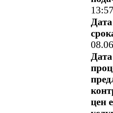
13:5
Дата
срок
08.0
Дата
проц
пред
конт
цен 