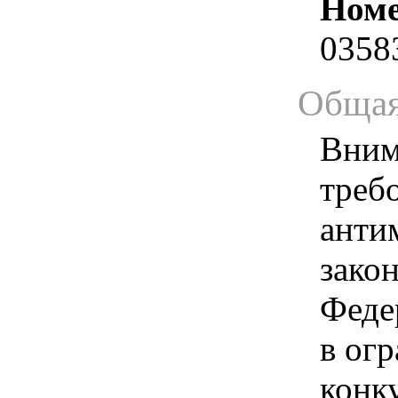
Номе
0358
Общая
Вним
треб
анти
зако
Феде
в ог
конк