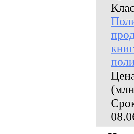
Клас
Пол
прод
книг
поли
Цена
(млн
Срок
08.0