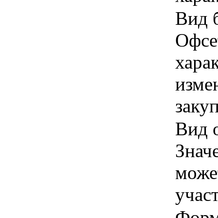
Вид 
Офсет
хара
изме
заку
Вид о
Знач
може
учас
Форма