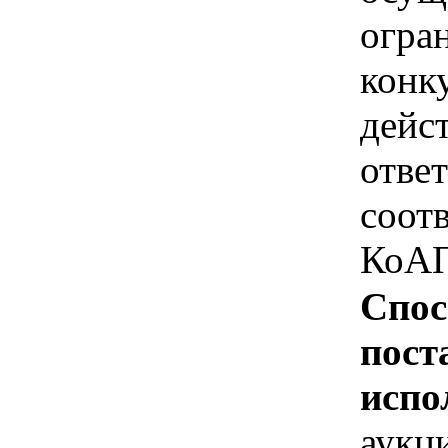
огра
конк
дейс
отве
соотв
КоАП
Спос
пост
испо
аукц