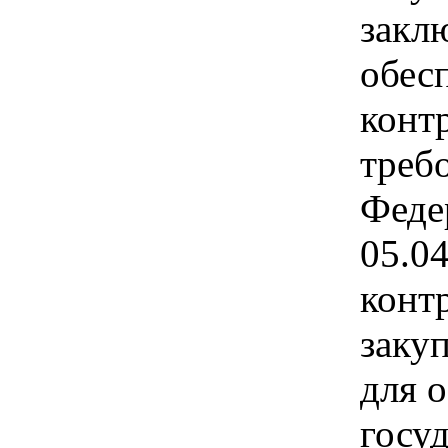
заклю
обес
контр
треб
Феде
05.0
конт
закуп
для 
госу