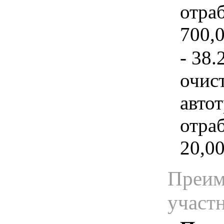
отра
700,0
- 38.
очис
авто
отра
20,00
Преим
участ