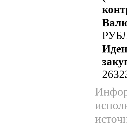
конт
Валю
РУБ
Иден
заку
2632
Инфор
испол
источ