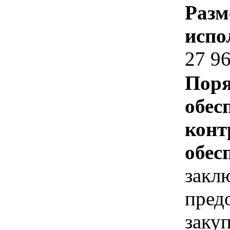
Разм
испо
27 96
Поря
обес
конт
обес
закл
пред
заку