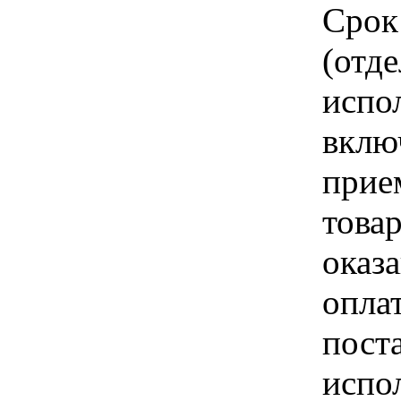
Срок
(отд
испо
вклю
прие
това
оказа
опла
пост
испо