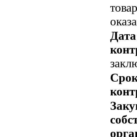
това
оказ
Дата
конт
закл
Срок
конт
Заку
собс
орга