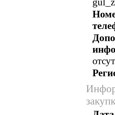
gul_
Номе
теле
Допо
инфо
отсут
Реги
Инфор
закуп
Дата