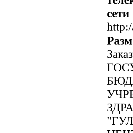
сети
http:/
Разм
Зака
ГОС
БЮД
УЧР
ЗДР
"ГУ