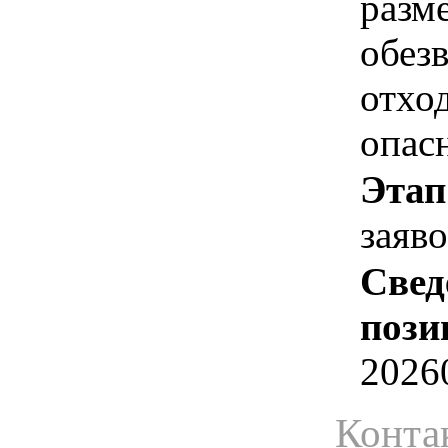
разм
обез
отход
опас
Этап
заяв
Свед
пози
2026
Конта