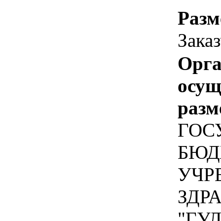
Разм
Зака
Орга
осу
разм
ГОС
БЮД
УЧР
ЗДР
"ГУ