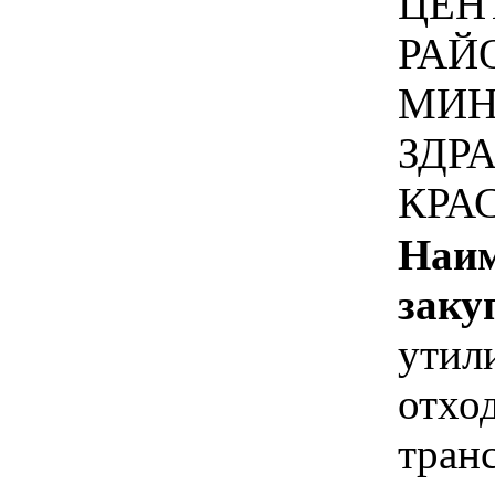
ЦЕН
РАЙ
МИН
ЗДР
КРА
Наим
заку
утил
отход
тран