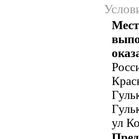
Услов
Мест
выпо
оказ
Росс
Крас
Гульк
Гульк
ул Ко
Пред