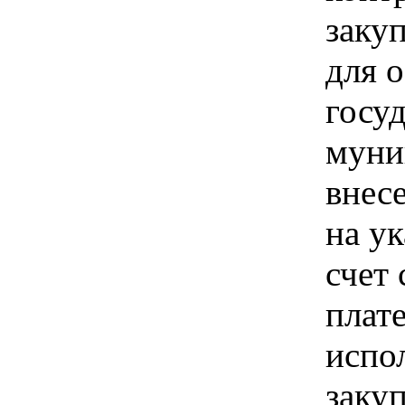
закуп
для 
госу
муни
внес
на у
счет 
плат
испо
заку