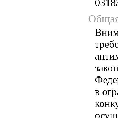
0318
Общая
Вним
треб
анти
зако
Феде
в ог
конк
осущ