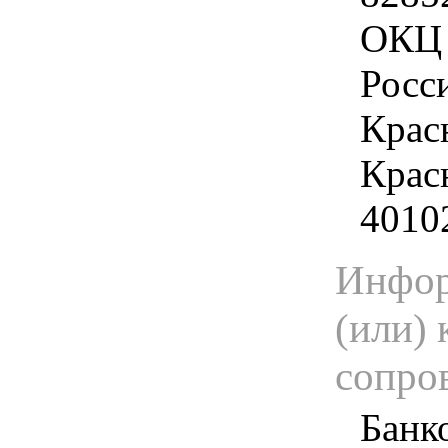
ОКЦ 
Росс
Крас
Красн
4010
Инфор
(или) 
сопро
Банк