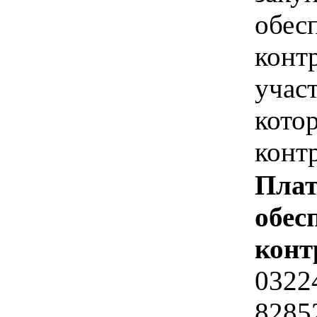
обес
конт
учас
кото
контр
Плат
обес
конт
0322
8285