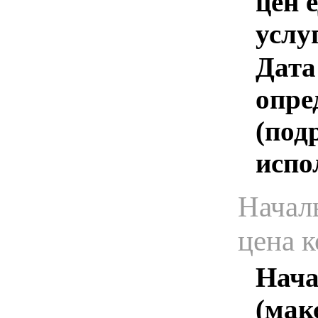
цен 
услу
Дата
опре
(под
испо
Начал
цена 
Нача
(мак