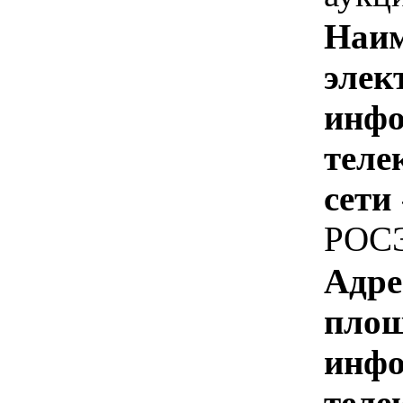
Наим
элек
инфо
теле
сети
РОС
Адре
площ
инфо
теле