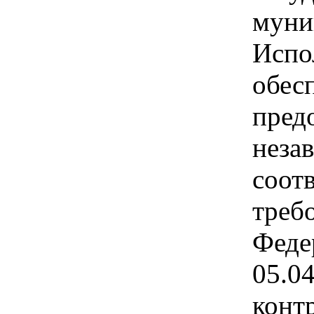
муни
Испо
обес
пред
неза
соот
треб
Феде
05.0
конт