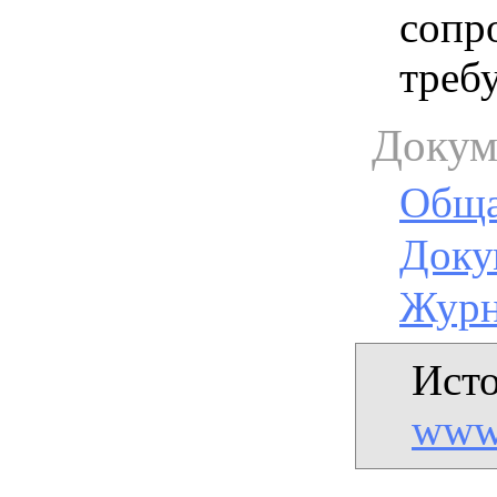
сопр
треб
Докум
Обща
Доку
Журн
Исто
www.