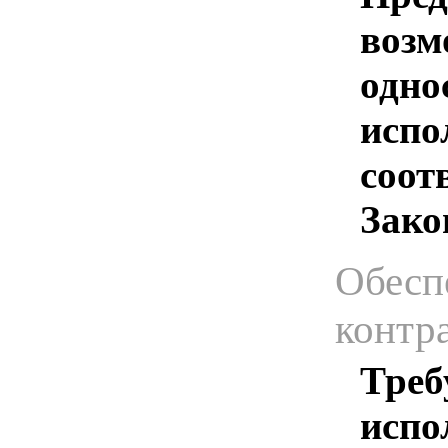
возм
одно
испо
соотв
Зако
Обесп
контр
Треб
испо