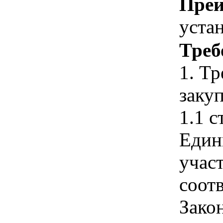
Преи
уста
Треб
1. Т
закуп
1.1 с
Един
учас
соотв
Зако