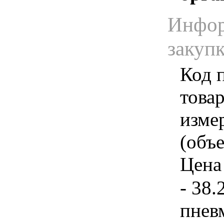
Инфор
закуп
Код 
товар
изме
(объе
Цена 
- 38
пнев