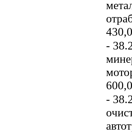
мета
отра
430,0
- 38.
мине
мото
600,0
- 38.
очис
авто