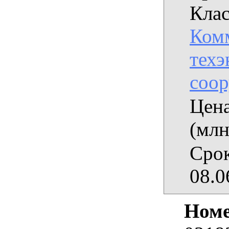
Клас
Комм
техэ
соо
Цена
(млн
Срок
08.0
Номе