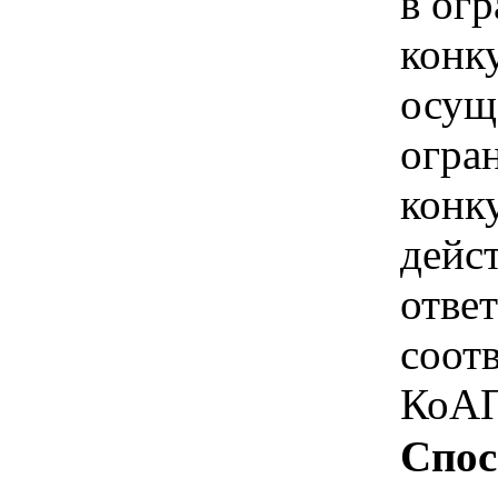
в ог
конк
осущ
огра
конк
дейс
отве
соотв
КоАП
Спос