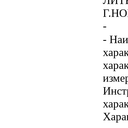
ЛИТ
Г.НО
-
- На
хара
хара
изме
Инст
харак
Хара