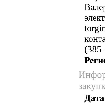
Вале
элек
torg
конт
(385-
Реги
Инфор
закуп
Дата