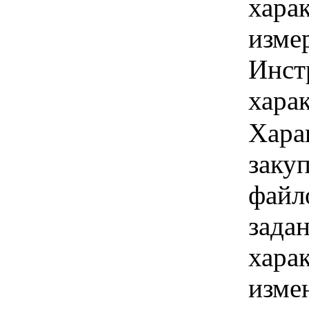
хара
изме
Инст
харак
Хара
закуп
файл
задан
хара
изме