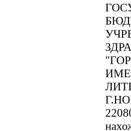
ГОС
БЮД
УЧР
ЗДР
"ГО
ИМЕ
ЛИТ
Г.Н
2208
нахо