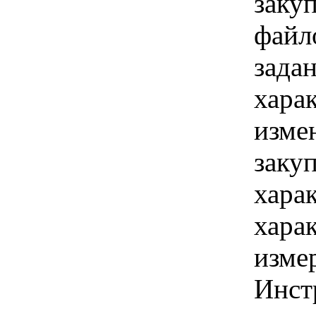
заку
файл
зада
хара
изме
заку
хара
хара
изме
Инст