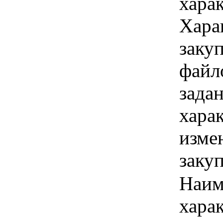
харак
Хара
закуп
файл
задан
хара
изме
заку
Наим
хара