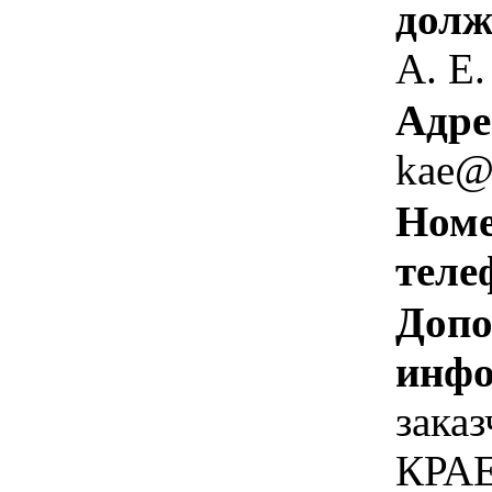
долж
А. Е.
Адре
kae@g
Номе
теле
Допо
инфо
зака
КРА