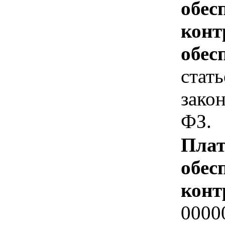
обес
конт
обес
стат
закон
ФЗ.
Плат
обес
конт
0000