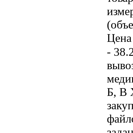
изме
(объе
Цена 
- 38.
выво
меди
Б, В
заку
файл
зада