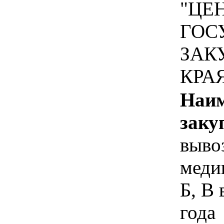
"ЦЕ
ГОС
ЗАК
КРА
Наим
заку
выво
меди
Б, В 
года