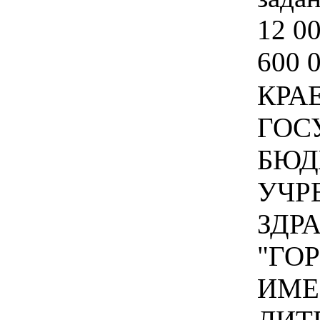
12 00
600 
КРА
ГОС
БЮД
УЧР
ЗДР
"ГО
ИМЕ