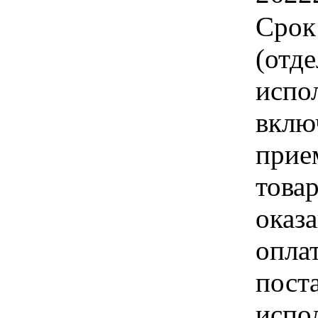
Срок
(отд
испо
вклю
прие
това
оказа
опла
пост
испо