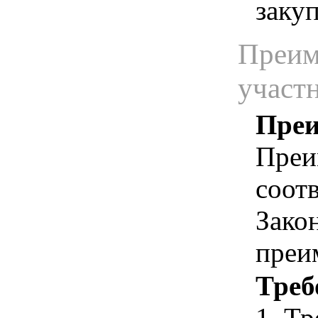
заку
Преим
участ
Преи
Преи
соотв
Зако
преи
Треб
1. Т