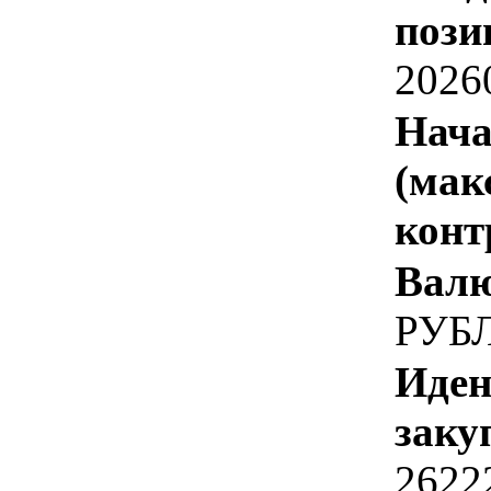
пози
2026
Нача
(мак
конт
Валю
РУБ
Иден
заку
2622