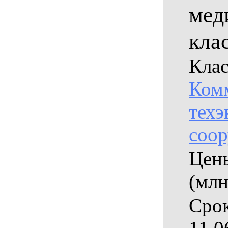
мед
клас
Клас
Комм
техэ
соо
Цены
(млн
Срок