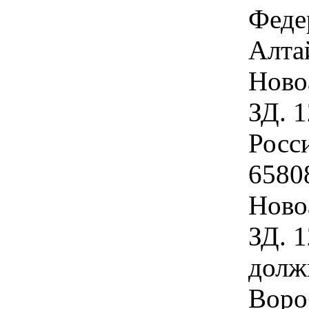
Феде
Алта
Новоа
ЗД. 
Росс
6580
Новоа
ЗД. 
долж
Воро