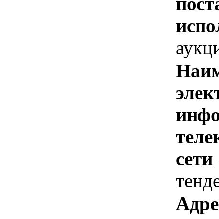
пост
испо
аукц
Наим
элек
инфо
теле
сети
тенд
Адре