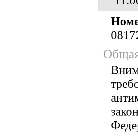
11.0
Номе
0817
Общая
Вним
треб
анти
зако
Феде