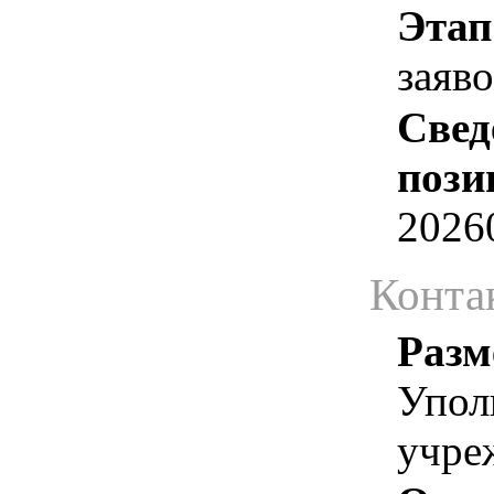
Этап
заяв
Свед
пози
2026
Конта
Разм
Упол
учре