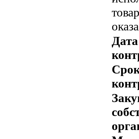
това
оказ
Дата
конт
Срок
конт
Заку
собс
орга