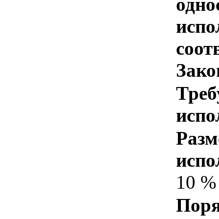
одно
испо
соотв
Зако
Треб
испо
Разм
испо
10 %
Поря