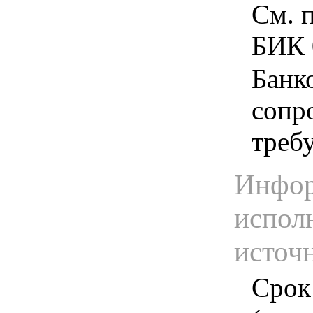
См. 
БИК 
Банк
сопр
треб
Инфор
испол
источ
Срок