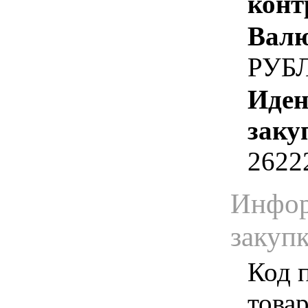
конт
Валю
РУБ
Иден
заку
2622
Инфор
закуп
Код 
товар