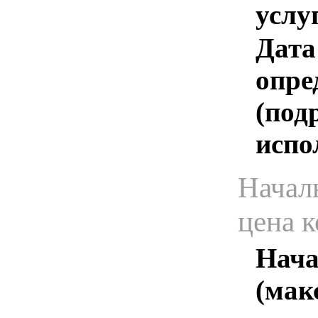
услу
Дата
опре
(под
испо
Начал
цена 
Нача
(мак