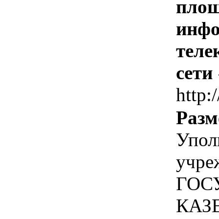
площ
инфо
теле
сети
http:
Разм
Упол
учре
ГОС
КАЗ