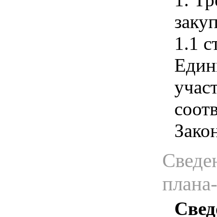
закуп
1.1 с
Един
учас
соотв
Зако
Сведен
плана
Свед