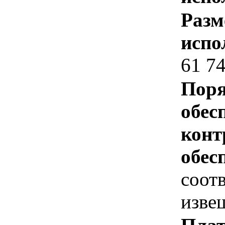
Разм
испо
61 74
Поря
обес
конт
обес
соот
изве