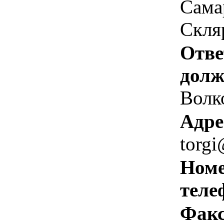
Самар
Скляр
Отве
долж
Волк
Адре
torgi
Номе
теле
Факс