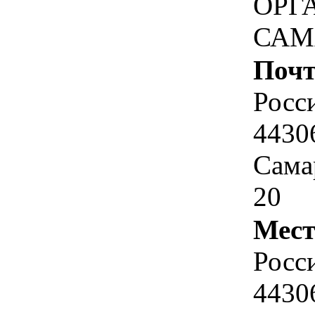
ОРГ
САМ
Почт
Росс
4430
Самар
20
Мест
Росс
4430