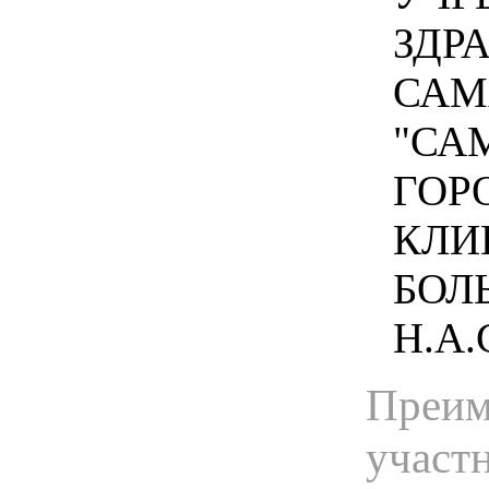
ЗДР
САМ
"СА
ГОР
КЛИ
БОЛ
Н.А.
Преим
участ