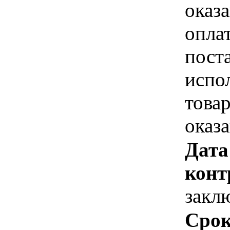
оказа
опла
пост
испо
това
оказ
Дата
конт
закл
Срок