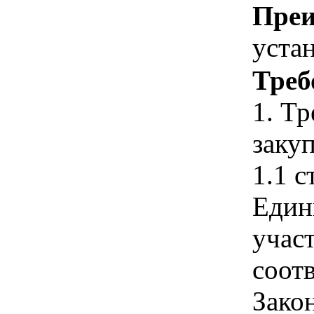
Преи
уста
Треб
1. Т
закуп
1.1 с
Един
учас
соотв
Зако