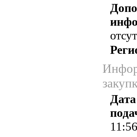
Допо
инфо
отсут
Реги
Инфор
закуп
Дата
пода
11:5