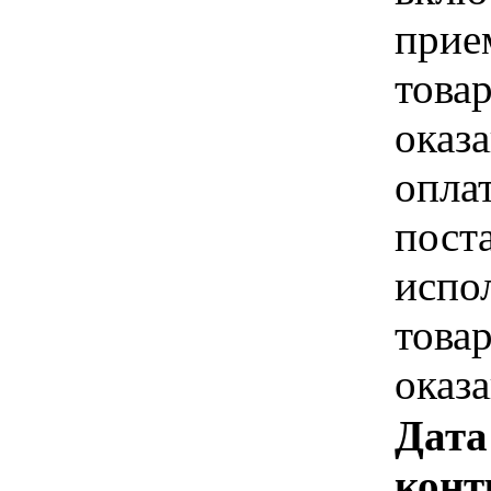
прие
това
оказа
опла
пост
испо
това
оказ
Дата
конт