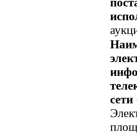
пост
испо
аукц
Наим
элек
инфо
теле
сети
Элек
площ