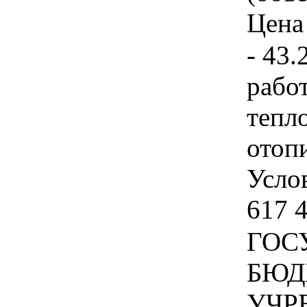
Цена 
- 43.
рабо
тепл
отоп
Услов
617 4
ГОС
БЮД
УЧР