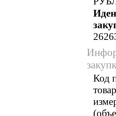
РУБ
Иден
заку
2626
Инфор
закуп
Код 
товар
изме
(объе