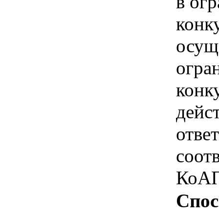
в ог
конк
осущ
огра
конк
дейс
отве
соотв
КоАП
Спос