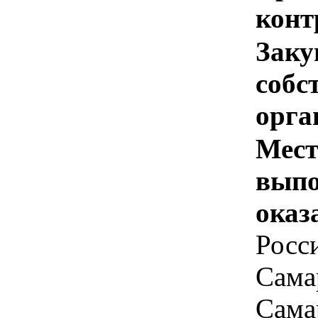
конт
Заку
собс
орга
Мест
выпо
оказ
Росс
Самар
Самар