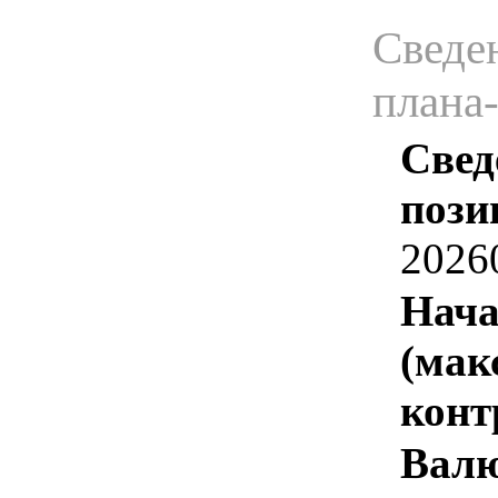
Сведен
плана
Свед
пози
2026
Нача
(мак
конт
Валю