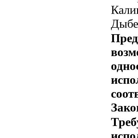
Калин
Дыбе
Пред
возм
одно
испо
соотв
Зако
Треб
испо