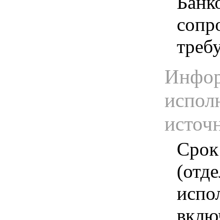
Банк
сопр
треб
Инфор
испол
источ
Срок
(отд
испо
вклю