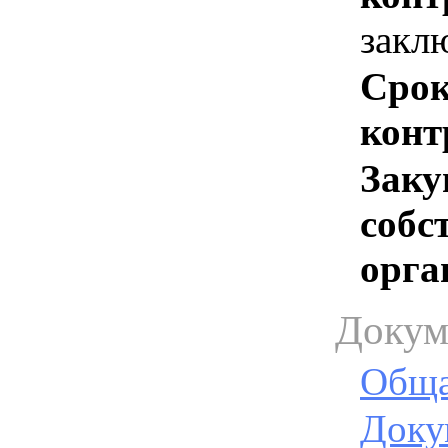
закл
Срок
конт
Заку
собс
орга
Докум
Обща
Доку