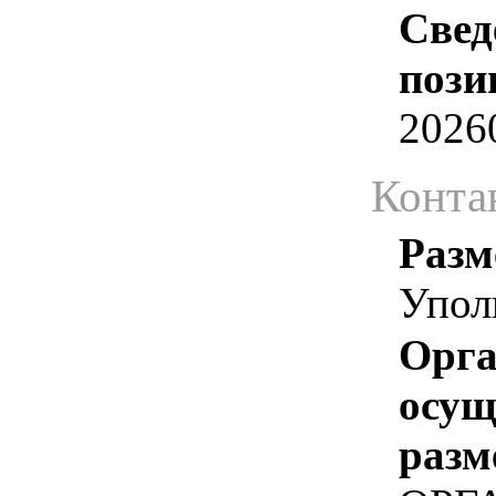
Свед
пози
2026
Конта
Разм
Упол
Орга
осу
разм