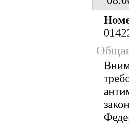
08.0
Номе
0142
Общая
Вним
треб
анти
зако
Феде