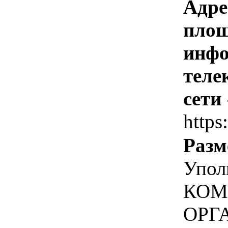
Адре
площ
инфо
теле
сети
https
Разм
Упол
КОМ
ОРГ