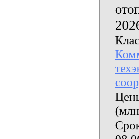
ото
2026
Клас
Комм
техэ
соо
Цены
(млн
Срок