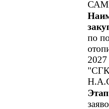
САМ
Наим
заку
по по
отоп
2027
"СГК
Н.А.
Этап
заяв