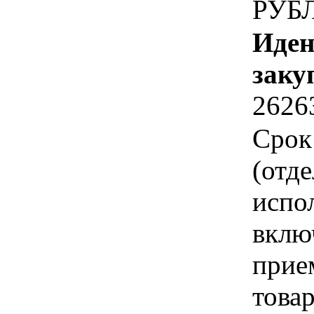
РУБ
Иден
заку
2626
Срок
(отд
испо
вклю
прие
това