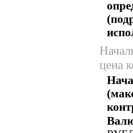
опре
(под
испо
Начал
цена 
Нача
(мак
конт
Валю