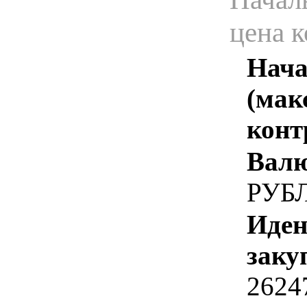
цена 
Нача
(мак
конт
Валю
РУБ
Иден
заку
2624