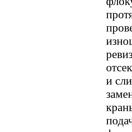
флок
прот
пров
изно
реви
отсе
и сл
заме
кран
пода