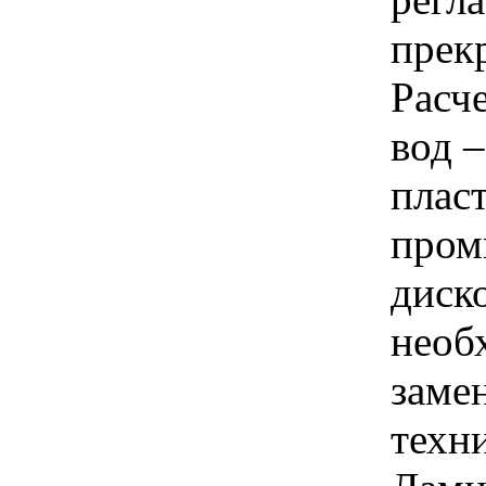
прек
Расч
вод 
плас
пром
диск
необ
заме
техн