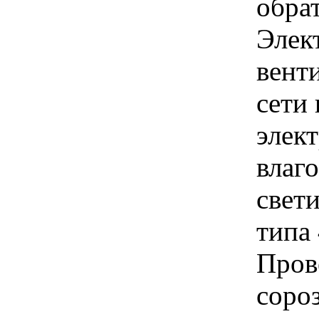
обра
Элек
вент
сети
элек
влаг
свет
типа
Пров
соро