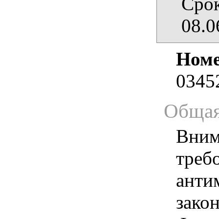
Срок
08.0
Номе
0345
Общая
Вним
треб
анти
зако