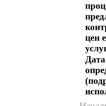
проц
пред
конт
цен 
услу
Дата
опре
(под
испо
Начал