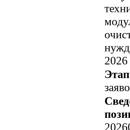
техн
моду
очис
нужд
2026 
Этап
заяв
Свед
пози
2026