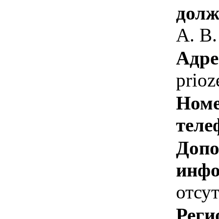
долж
А. В.
Адре
prio
Номе
теле
Допо
инфо
отсут
Реги