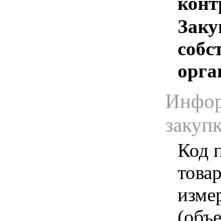
конт
Заку
собс
орга
Инфор
закуп
Код 
товар
изме
(объе