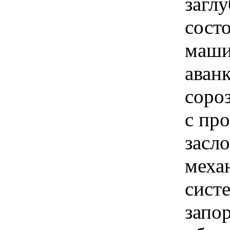
заглу
сост
маши
аван
соро
с пр
засл
меха
сист
запо