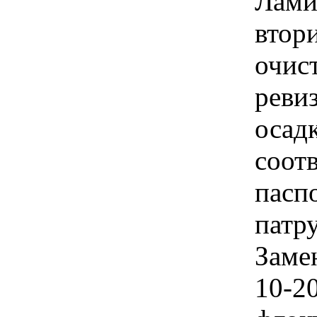
Лами
втор
очис
реви
осадк
соот
пасп
патр
Заме
10-2