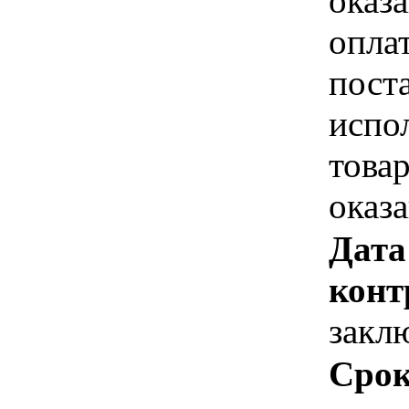
оказа
опла
пост
испо
това
оказ
Дата
конт
закл
Срок