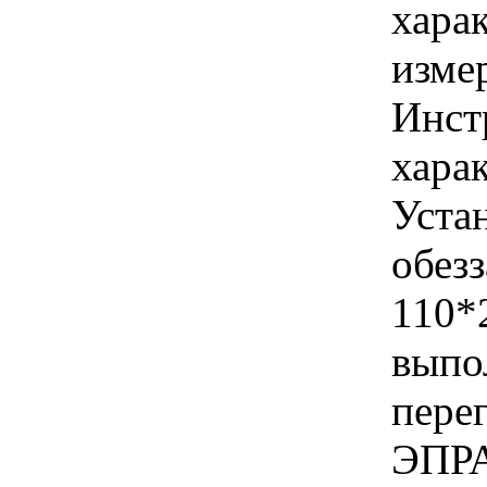
хара
изме
Инст
харак
Уста
обез
110*2
выпо
пере
ЭПРА