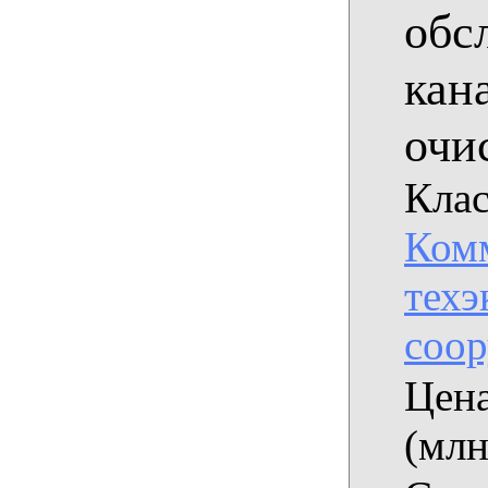
обс
кан
очи
Клас
Комм
техэ
соо
Цена
(млн