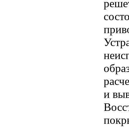
реше
сост
прив
Устр
неис
обра
расч
и вы
Восс
покр