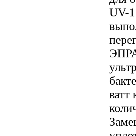
UV-1
выпо
пере
ЭПРА
ульт
бакт
ватт 
колич
Заме
упло