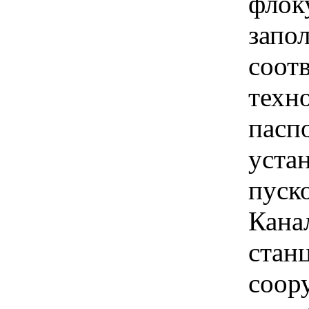
флок
запо
соотв
техн
пасп
уста
пуск
Кана
стан
соор