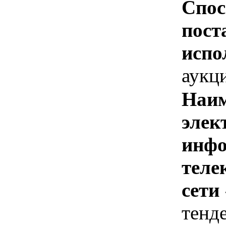
Спос
пост
испо
аукц
Наим
элек
инфо
теле
сети
тенд