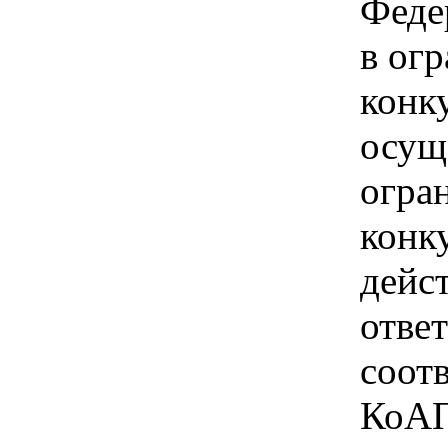
Феде
в ог
конк
осущ
огра
конк
дейс
отве
соотв
КоАП