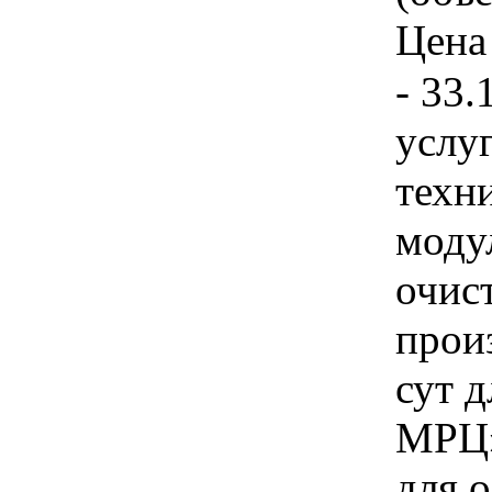
Цена 
- 33.
услу
техн
моду
очис
прои
сут 
МРЦ»
для 