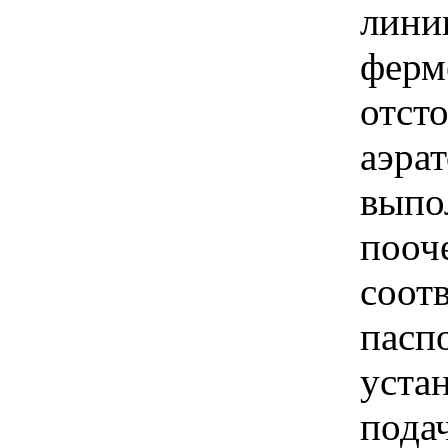
лини
ферм
отст
аэрат
выпо
пооч
соот
пасп
уста
пода