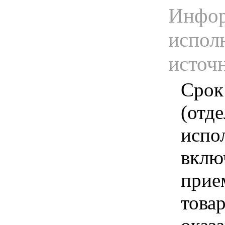
Инфор
испол
источ
Срок
(отд
испо
вклю
прие
това