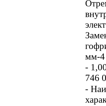
Отре
внут
элек
Заме
гофр
мм-4
- 1,0
746 
- На
хара