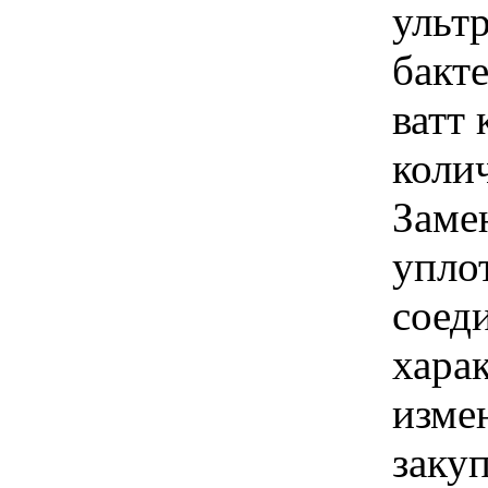
ульт
бакт
ватт 
колич
Заме
упло
соед
хара
изме
закуп