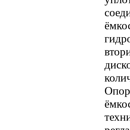
соед
ёмкос
гидр
втор
диск
коли
Опор
ёмкос
техн
регл