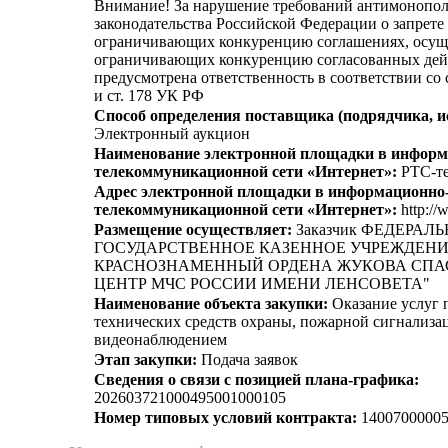
Внимание! За нарушение требований антимонопо
законодательства Российской Федерации о запрете 
ограничивающих конкуренцию соглашениях, осущ
ограничивающих конкуренцию согласованных дей
предусмотрена ответственность в соответствии со
и ст. 178 УК РФ
Способ определения поставщика (подрядчика, и
Электронный аукцион
Наименование электронной площадки в информ
телекоммуникационной сети «Интернет»:
РТС-те
Адрес электронной площадки в информационно
телекоммуникационной сети «Интернет»:
http://
Размещение осуществляет:
Заказчик ФЕДЕРАЛ
ГОСУДАРСТВЕННОЕ КАЗЕННОЕ УЧРЕЖДЕНИ
КРАСНОЗНАМЕННЫЙ ОРДЕНА ЖУКОВА СПА
ЦЕНТР МЧС РОССИИ ИМЕНИ ЛЕНСОВЕТА"
Наименование объекта закупки:
Оказание услуг 
технических средств охраны, пожарной сигнализа
видеонаблюдением
Этап закупки:
Подача заявок
Сведения о связи с позицией плана-графика:
202603721000495001000105
Номер типовых условий контракта:
14007000005