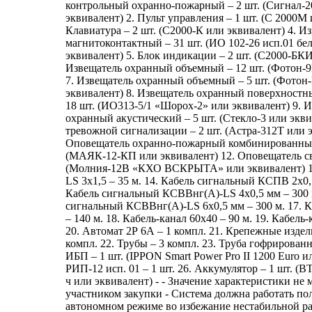
контрольный охранно-пожарный – 2 шт. (Сигнал-
эквивалент) 2. Пульт управления – 1 шт. (С 2000М 
Клавиатура – 2 шт. (С2000-К или эквивалент) 4. 
магнитоконтактный – 31 шт. (ИО 102-26 исп.01 бе
эквивалент) 5. Блок индикации – 2 шт. (С2000-БКИ
Извещатель охранный объемный – 12 шт. (Фотон-9
7. Извещатель охранный объемный – 5 шт. (Фотон
эквивалент) 8. Извещатель охранный поверхност
18 шт. (ИО313-5/1 «Шорох-2» или эквивалент) 9. 
охранный акустический – 5 шт. (Стекло-3 или экви
тревожной сигнализации – 2 шт. (Астра-312Т или э
Оповещатель охранно-пожарный комбинированный
(МАЯК-12-КП или эквивалент) 12. Оповещатель св
(Молния-12В «КХО ВСКРЫТА» или эквивалент) 1
LS 3x1,5 – 35 м. 14. Кабель сигнальный КСПВ 2x0,5
Кабель сигнальный КСВВнг(А)-LS 4x0,5 мм – 300 м
сигнальный КСВВнг(А)-LS 6x0,5 мм – 300 м. 17. К
– 140 м. 18. Кабель-канал 60x40 – 90 м. 19. Кабель-
20. Автомат 2Р 6А – 1 компл. 21. Крепежные издел
компл. 22. Трубы – 3 компл. 23. Труба гофрированн
ИБП – 1 шт. (IPPON Smart Power Pro II 1200 Euro и
РИП-12 исп. 01 – 1 шт. 26. Аккумулятор – 1 шт. (ВТ
ч или эквивалент) - - Значение характеристики не
участником закупки - Система должна работать по
автономном режиме во избежание нестабильной ра