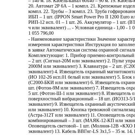
– 140 м. 18. Кабель-канал 60x40 – 90 м. 19. Кабель-
20. Автомат 2Р 6А – 1 компл. 21. Крепежные издел
компл. 22. Трубы – 3 компл. 23. Труба гофрированн
ИБП – 1 шт. (IPPON Smart Power Pro II 1200 Euro и
РИП-12 исп. 01 – 1 шт. 26. Аккумулятор – 1 шт. (ВТ
ч или эквивалент) ... - Условная единица - 1,00 - 1 0
1 055 796,00
- Наименование характеристики Значение характе
измерения характеристики Инструкция по заполн
в заявке Автоматическая система охранной сигнал
Комплектующие: 1. Прибор приемно-контрольный
– 2 шт. (Сигнал-20М или эквивалент) 2. Пульт упра
2000М или эквивалент) 3. Клавиатура – 2 шт. (С20
эквивалент) 4. Извещатель охранный магнитоконта
(ИО 102-26 исп.01 белый или эквивалент) 5. Блок 
(С2000-БКИ или эквивалент) 6. Извещатель охран
шт. (Фотон-9М или эквивалент) 7. Извещатель ох
5 шт. (Фотон-Ш-1 или эквивалент) 8. Извещатель 
поверхностный вибрационный – 18 шт. (ИО313-5/
эквивалент) 9. Извещатель охранный акустический 
или эквивалент) 10. Кнопка тревожной сигнализац
(Астра-312Т или эквивалент) 11. Оповещатель ох
комбинированный – 3 шт. (МАЯК-12-КП или эквив
Оповещатель световой– 1 шт. (Молния-12В «КХ
эквивалент) 13. Кабель ВВГнг-LS 3x1,5 – 35 м. 14