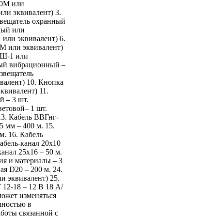
20М или
или эквивалент) 3.
Извещатель охранный
лый или
 или эквивалент) 6.
М или эквивалент)
-Ш-1 или
ный вибрационный –
Извещатель
валент) 10. Кнопка
квивалент) 11.
 – 3 шт.
етовой– 1 шт.
3. Кабель ВВГнг-
 мм – 400 м. 15.
. 16. Кабель
абель-канал 20x10
канал 25x16 – 50 м.
ия и материалы – 3
ая D20 – 200 м. 24.
ли эквивалент) 25.
 12-18 – 12 В 18 А/
 может изменяться
лностью в
боты связанной с