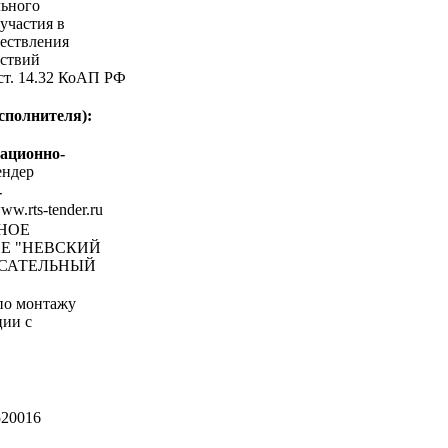
льного
участия в
ествления
ствий
 ст. 14.32 КоАП РФ
сполнителя):
ационно-
ндер
-
www.rts-tender.ru
ЬНОЕ
Е "НЕВСКИЙ
САТЕЛЬНЫЙ
по монтажу
ции с
20016