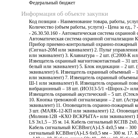
Федеральный бюджет
Информация об объекте закупки
Код позиции - Наименование товара, работы, услуг
Количество (объем работы, услуги) - Цена за ед., ? 
- 26.30.50.160 - Автоматическая система охранной
Автоматическая система охранной сигнализации 
Прибор приемно-контрольный охранно-пожарный –
(Сигнал-20М или эквивалент) 2. Пульт управления 
или эквивалент) 3. Клавиатура – 2 шт. (С2000-К ил
Извещатель охранный магнитоконтактный – 31 шт.
белый или эквивалент) 5. Блок индикации – 2 шт.
эквивалент) 6. Извещатель охранный объемный – 
или эквивалент) 7. Извещатель охранный объемный
Ш-1 или эквивалент) 8. Извещатель охранный по
вибрационный – 18 шт. (ИО313-5/1 «Шорох-2» или 
Извещатель охранный акустический – 5 шт. (Стекл
10. Кнопка тревожной сигнализации – 2 шт. (Астр
эквивалент) 11. Оповещатель охранно-пожарный 
3 шт. (МАЯК-12-КП или эквивалент) 12. Оповещате
(Молния-12В «КХО ВСКРЫТА» или эквивалент) 1
LS 3x1,5 – 35 м. 14. Кабель сигнальный КСПВ 2x0,5
Кабель сигнальный КСВВнг(А)-LS 4x0,5 мм – 300 м
сигнальный КСВВнг(А)-LS 6x0,5 мм – 300 м. 17. К