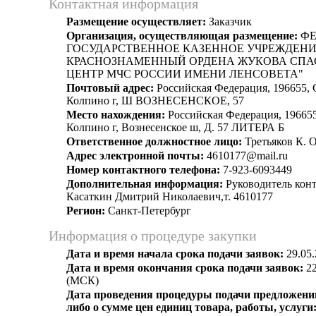
Контактная информация
Размещение осуществляет:
Заказчик
Организация, осуществляющая размещение:
ФЕ
ГОСУДАРСТВЕННОЕ КАЗЕННОЕ УЧРЕЖДЕНИ
КРАСНОЗНАМЕННЫЙ ОРДЕНА ЖУКОВА СПА
ЦЕНТР МЧС РОССИИ ИМЕНИ ЛЕНСОВЕТА"
Почтовый адрес:
Российская Федерация, 196655, 
Колпино г, Ш ВОЗНЕСЕНСКОЕ, 57
Место нахождения:
Российская Федерация, 196655
Колпино г, Вознесенское ш, Д. 57 ЛИТЕРА Б
Ответственное должностное лицо:
Третьяков К. О
Адрес электронной почты:
4610177@mail.ru
Номер контактного телефона:
7-923-6093449
Дополнительная информация:
Руководитель кон
Касаткин Дмитрий Николаевич,т. 4610177
Регион:
Санкт-Петербург
Информация о процедуре закупки
Дата и время начала срока подачи заявок:
29.05.
Дата и время окончания срока подачи заявок:
22
(МСК)
Дата проведения процедуры подачи предложений
либо о сумме цен единиц товара, работы, услуги