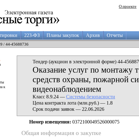
О проекте
тировки
223-ФЗ
Планы закупок
Архив
Отчеты
29 / 44-45688736
а
Тендер (аукцион в электронной форме) 44-456887
и
Оказание услуг по монтажу 
средств охраны, пожарной си
аты
видеонаблюдением
па к
Класс 8.9.24 —
Системы безопасности
Цена контракта лота (млн.руб.) — 1.8
Срок подачи заявок — 22.06.2026
Номер извещения:
0372100049526000075
Общая информация о закупке