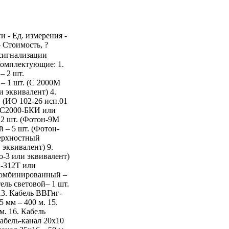
и - Ед. измерения -
- Стоимость, ?
 сигнализации
Комплектующие: 1.
 2 шт.
– 1 шт. (С 2000М
и эквивалент) 4.
 (ИО 102-26 исп.01
 (С2000-БКИ или
12 шт. (Фотон-9М
 – 5 шт. (Фотон-
верхностный
эквивалент) 9.
о-3 или эквивалент)
а-312Т или
комбинированный –
ль световой– 1 шт.
3. Кабель ВВГнг-
 мм – 400 м. 15.
. 16. Кабель
абель-канал 20x10