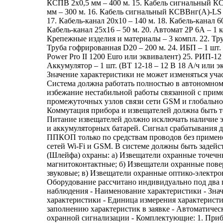
КСПВ 2x0,5 мм – 400 м. 15. Кабель сигнальный К
мм – 300 м. 16. Кабель сигнальный КСВВнг(А)-LS 
17. Кабель-канал 20x10 – 140 м. 18. Кабель-канал 60
Кабель-канал 25x16 – 50 м. 20. Автомат 2Р 6А – 1 к
Крепежные изделия и материалы – 3 компл. 22. Тру
Труба гофрированная D20 – 200 м. 24. ИБП – 1 шт.
Power Pro II 1200 Euro или эквивалент) 25. РИП-12 и
Аккумулятор – 1 шт. (ВТ 12-18 – 12 В 18 А/ч или э
Значение характеристики не может изменяться уча
Система должна работать полностью в автономно
избежание нестабильной работы связанной с при
промежуточных узлов связи сети GSM и глобально
Коммутация прибора и извещателей должна быть т
Питание извещателей должно исключать наличие 
и аккумуляторных батарей. Сигнал срабатывания 
ППКОП только по средствам проводов без примен
сетей Wi-Fi и GSM. В системе должны быть задейс
(Шлейфа) охраны: а) Извещатели охранные точечн
магнитоконтактные; б) Извещатели охранные пов
звуковые; в) Извещатели охранные оптико-электро
Оборудование рассчитано индивидуально под два 
наблюдения - Наименование характеристики - Зна
характеристики - Единица измерения характерист
заполнению характеристик в заявке - Автоматичес
охранной сигнализации - Комплектующие: 1. При