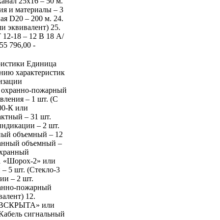
канал 25x16 – 50 м.
ия и материалы – 3
ая D20 – 200 м. 24.
ли эквивалент) 25.
 12-18 – 12 В 18 А/
55 796,00 -
ристики Единица
ению характеристик
изации
 охранно-пожарный
вления – 1 шт. (С
00-К или
ктный – 31 шт.
индикации – 2 шт.
ный объемный – 12
ранный объемный –
охранный
1 «Шорох-2» или
– 5 шт. (Стекло-3
ии – 2 шт.
ранно-пожарный
алент) 12.
О ВСКРЫТА» или
. Кабель сигнальный