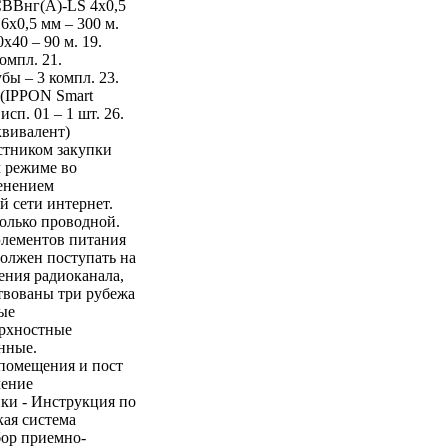
СВВнг(А)-LS 4x0,5
6x0,5 мм – 300 м.
x40 – 90 м. 19.
омпл. 21.
бы – 3 компл. 23.
 (IPPON Smart
сп. 01 – 1 шт. 26.
квивалент)
стником закупки
м режиме во
менением
й сети интернет.
олько проводной.
элементов питания
должен поступать на
ения радиоканала,
твованы три рубежа
ые
ерхностные
нные.
помещения и пост
чение
ики - Инструкция по
кая система
бор приемно-