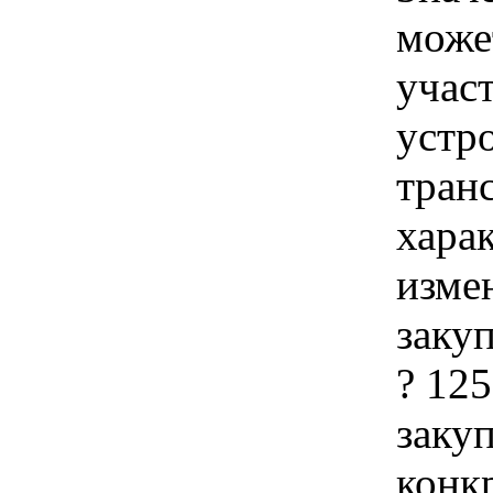
може
учас
устр
тран
хара
изме
закуп
? 12
закуп
конк