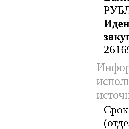
РУБ
Иден
заку
2616
Инфор
испол
источ
Срок
(отд