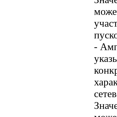
може
учас
пуско
- Ам
указы
конк
хара
сетев
Знач