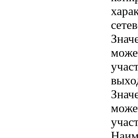
хара
сете
Знач
може
учас
выхо
Знач
може
учас
Наим