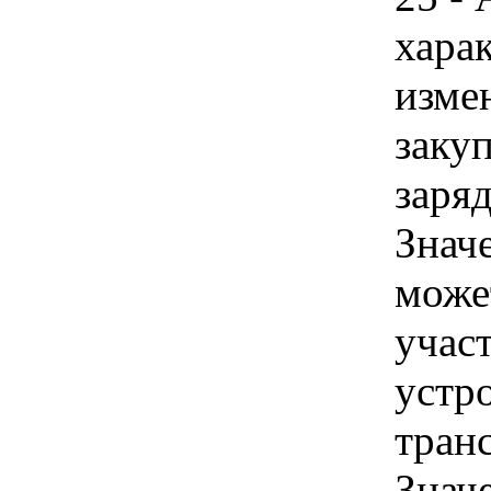
хара
изме
заку
заряд
Знач
може
учас
устр
тран
Знач