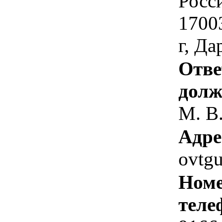
Росс
17003
г, Да
Отве
долж
М. В
Адре
ovtg
Номе
теле