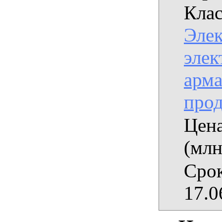
Клас
Эле
элек
арма
про
Цена
(млн
Срок
17.0