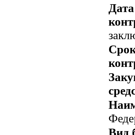
Дата
конт
закл
Срок
конт
Заку
сред
Наим
Феде
Вид 