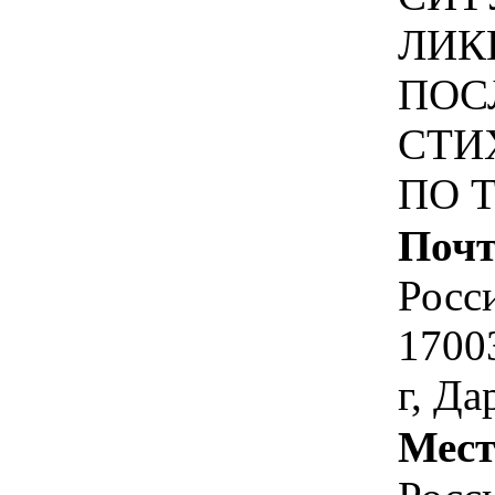
ЛИК
ПОС
СТИ
ПО 
Почт
Росс
17003
г, Да
Мест