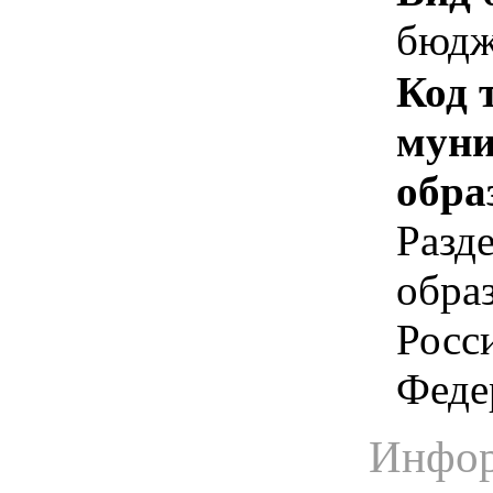
бюдж
Код 
муни
обра
Разд
обра
Росс
Феде
Инфор