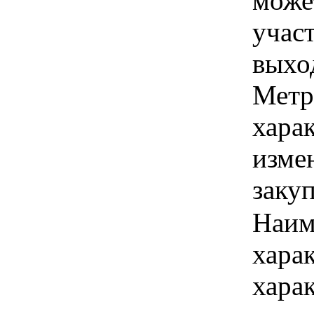
може
учас
выхо
Метр
хара
изме
заку
Наим
хара
хара