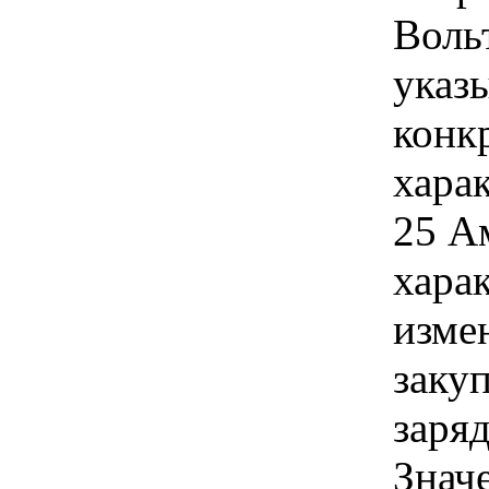
Воль
указы
конк
хара
25 А
хара
изме
заку
заря
Знач