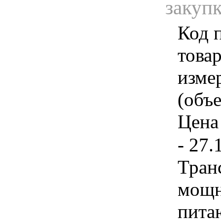
закуп
Код 
товар
изме
(объе
Цена 
- 27.
Тран
мощн
пита