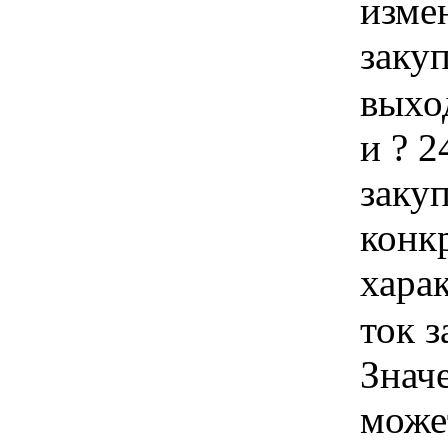
изме
заку
выхо
и ? 2
закуп
конк
хара
ток з
Знач
може