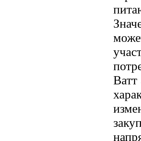
пита
Знач
може
учас
потр
Ватт
хара
изме
заку
напря