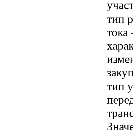
учас
тип 
тока 
хара
изме
заку
тип у
пере
тран
Знач