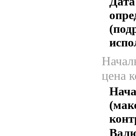
Дата
опре
(под
испо
Начал
цена 
Нача
(мак
конт
Валю