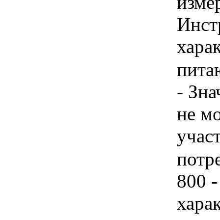
изме
Инст
харак
питаю
- Зн
не м
учас
потр
800 -
хара