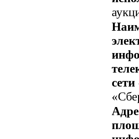
аукц
Наим
элек
инфо
теле
сети
«Сбе
Адре
площ
инфо