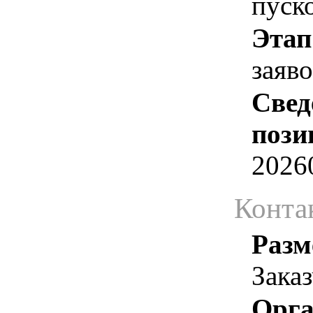
пуск
Этап
заяв
Свед
пози
2026
Конта
Разм
Зака
Орга