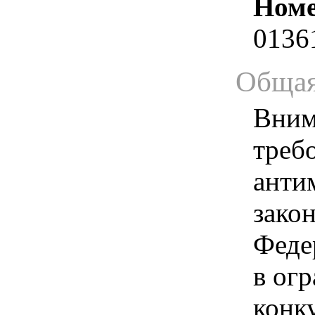
Номе
0136
Общая
Вним
треб
анти
зако
Феде
в ог
конк