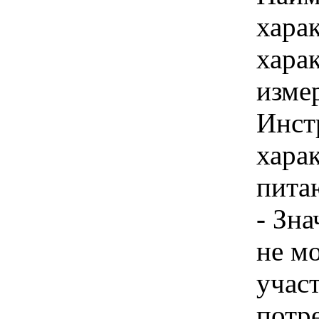
хара
хара
изме
Инст
харак
питаю
- Зн
не м
учас
потр