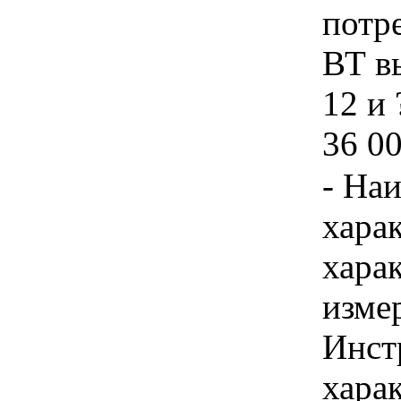
потр
ВТ в
12 и 
36 00
- На
хара
хара
изме
Инст
харак