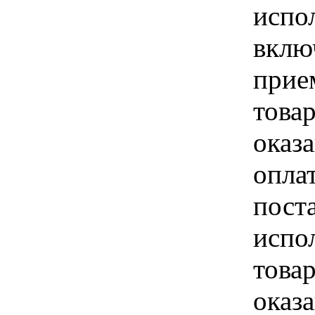
испо
вклю
прие
това
оказа
опла
пост
испо
това
оказ