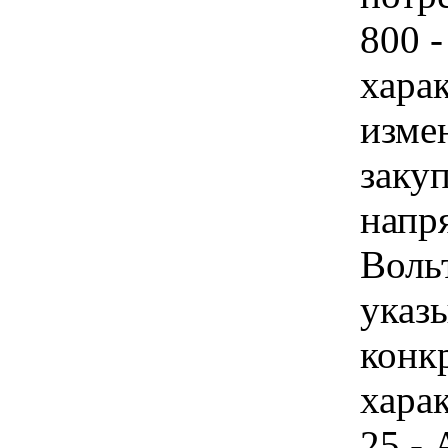
800 -
хара
изме
заку
напря
Воль
указы
конк
харак
25 - 