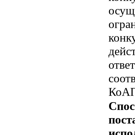
осущ
огра
конк
дейс
отве
соотв
КоАП
Спос
пост
испо