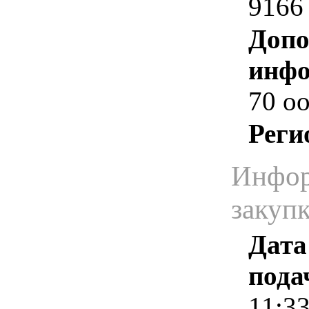
9166
Допо
инфо
70 o
Реги
Инфор
закуп
Дата
пода
11:3