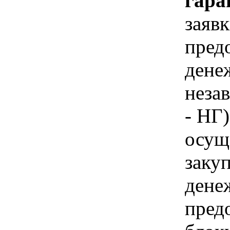
гара
заявк
предо
дене
неза
- НГ
осущ
закуп
дене
пред