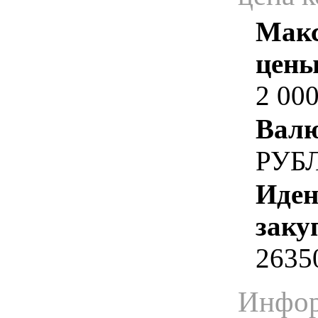
Макс
цены
2 000
Валю
РУБ
Иден
заку
2635
Инфор