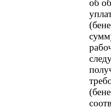
об о
упла
(бен
сумм
рабоч
след
полу
треб
(бен
соот