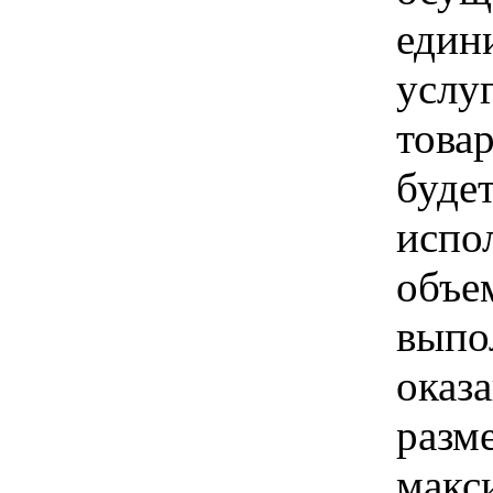
един
услуг
товар
буде
испо
объе
выпо
оказа
разм
макс