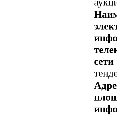
аукц
Наим
элек
инфо
теле
сети
тенд
Адре
площ
инфо