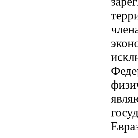
заре
терри
член
экон
искл
Феде
физи
явля
госуд
Евра