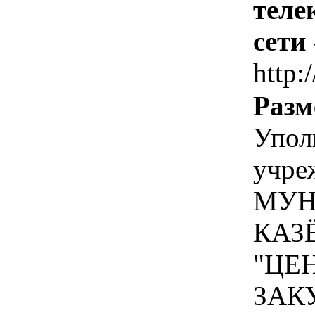
теле
сети
http:
Разм
Упол
учре
МУН
КАЗ
"ЦЕ
ЗАК