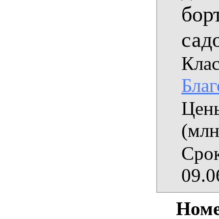
бор
сад
Клас
Благ
Цены
(млн
Срок
09.0
Номе