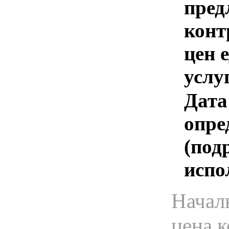
пред
конт
цен 
услу
Дата
опре
(под
испо
Начал
цена 