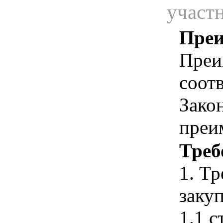
участ
Преи
Преи
соотв
Зако
преи
Треб
1. Т
закуп
1.1 с