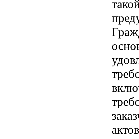
тако
пред
Граж
основ
удов
треб
вклю
треб
зака
акто