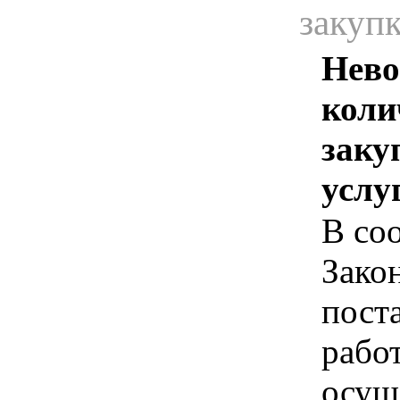
закуп
Нево
коли
заку
услу
В соо
Зако
пост
рабо
осущ