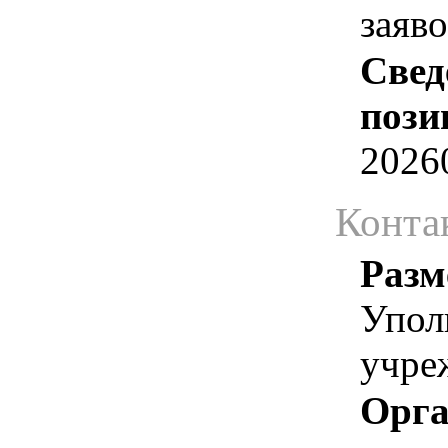
заяв
Свед
пози
2026
Конта
Разм
Упол
учре
Орга