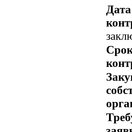
Дата
конт
закл
Срок
конт
Заку
собс
орга
Треб
заяв