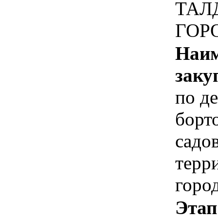
ТАЛ
ГОР
Наим
заку
по д
борт
садо
терр
горо
Этап