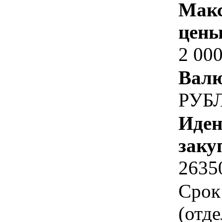
Макс
цены
2 000
Валю
РУБ
Иден
заку
2635
Срок
(отд