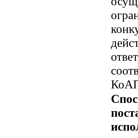
осущ
огра
конк
дейс
отве
соотв
КоАП
Спос
пост
испо