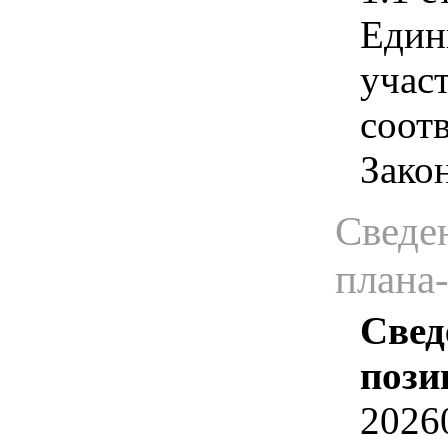
Един
учас
соотв
Зако
Сведен
плана
Свед
пози
2026