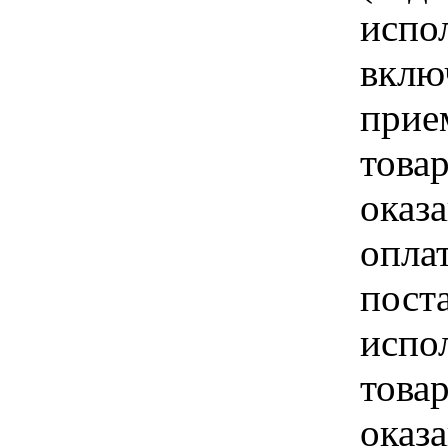
испо
вклю
прие
това
оказа
опла
пост
испо
това
оказ