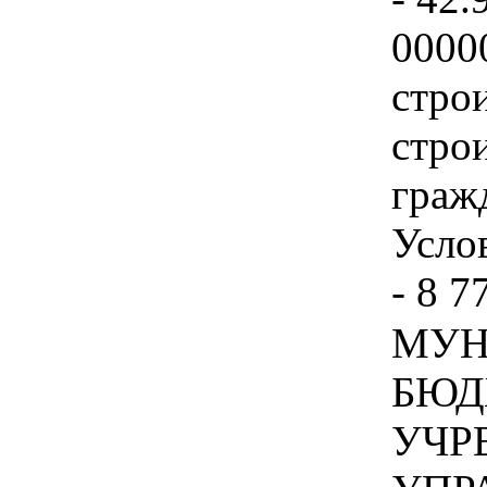
0000
стро
стро
граж
Услов
- 8 7
МУН
БЮД
УЧР