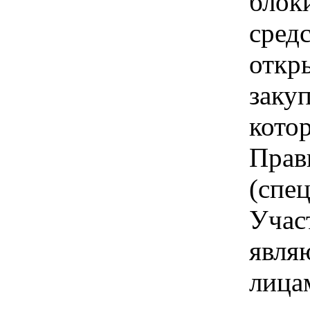
блок
средс
откр
закуп
кото
Прав
(спе
Учас
явля
лица