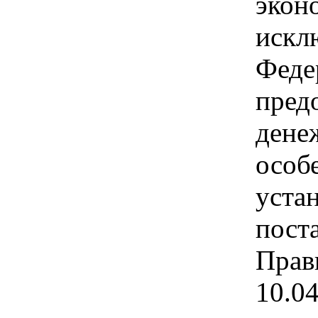
экон
искл
Феде
пред
дене
особ
уста
пост
Прав
10.0