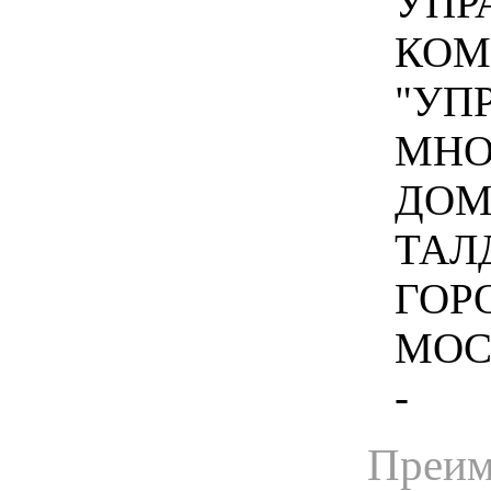
УПР
КОМ
"УП
МНО
ДОМ
ТАЛ
ГОР
МОС
-
Преим