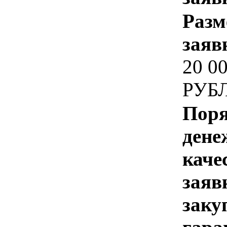
Разм
заяв
20 0
РУБ
Поря
дене
каче
заяв
заку