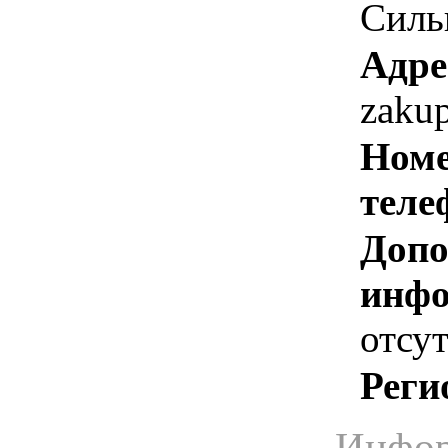
Силь
Адре
zaku
Номе
теле
Допо
инфо
отсут
Реги
Инфор