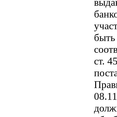
выда
банк
учас
быть
соот
ст. 4
пост
Прав
08.1
долж