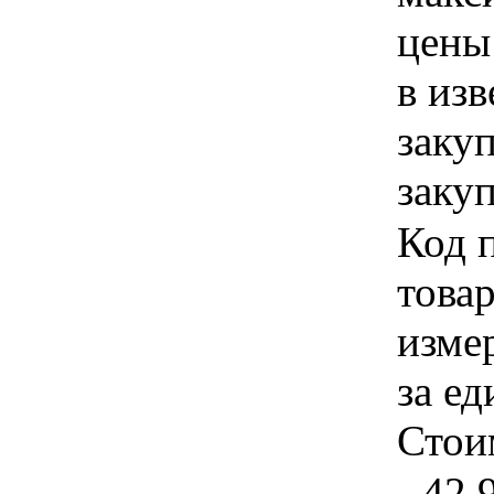
цены
в из
заку
закуп
Код 
товар
изме
за ед
Стои
- 42.