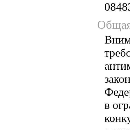
0848
Общая
Вним
треб
анти
зако
Феде
в ог
конк