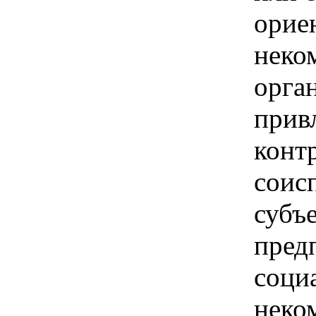
орие
неко
орга
прив
конт
соис
субъ
пред
соци
неко