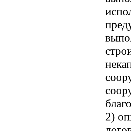
испо
пред
выпо
стро
нека
соор
соор
благ
2) о
дого