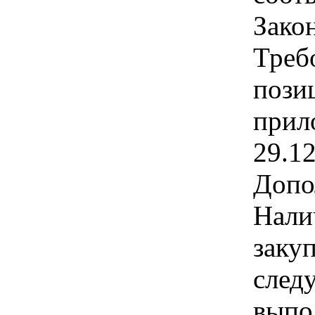
Зако
Треб
позиц
прил
29.1
Допо
Нали
заку
след
выпо