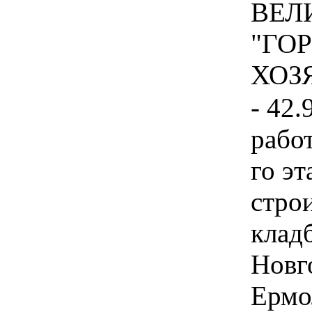
ВЕЛ
"ГО
ХОЗЯ
- 42.
рабо
го эт
стро
клад
Новго
Ермо