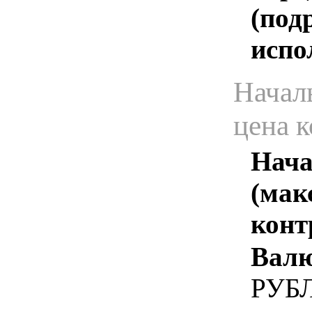
(под
испо
Начал
цена 
Нача
(мак
конт
Валю
РУБ