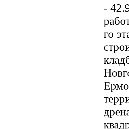
- 42.
рабо
го эт
стро
клад
Новго
Ермо
терр
дрен
квадр