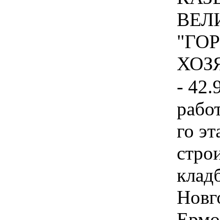
ВЕЛ
"ГО
ХОЗЯ
- 42.
рабо
го эт
стро
клад
Новго
Ермо