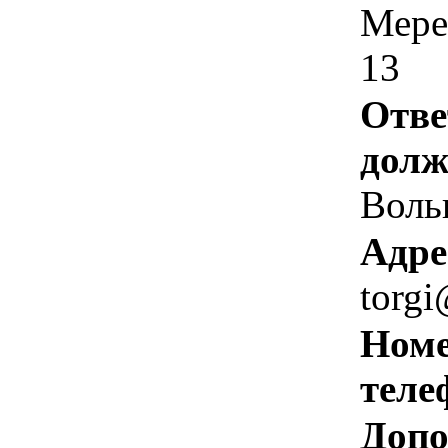
Мере
13
Отве
долж
Воль
Адре
torg
Номе
теле
Допо