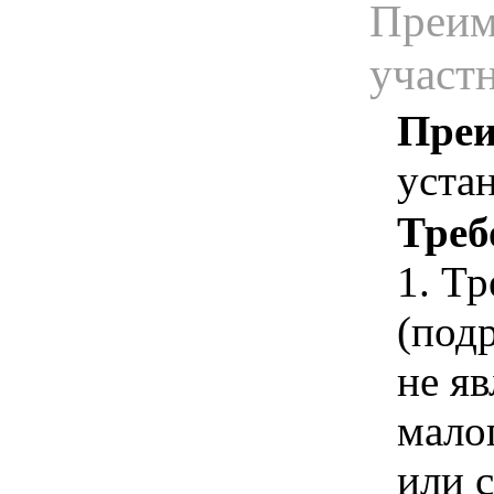
Преим
участ
Преи
уста
Треб
1. Т
(под
не я
мало
или 