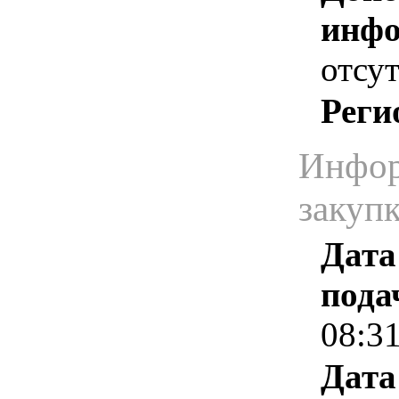
инфо
отсут
Реги
Инфор
закуп
Дата
пода
08:3
Дата