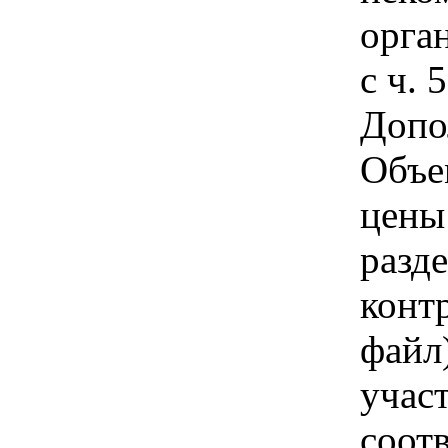
орга
с ч. 
Допо
Объе
цены
разд
конт
файл)
учас
соотв