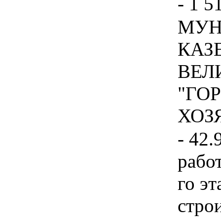
- 1 5
МУН
КАЗ
ВЕЛ
"ГО
ХОЗЯ
- 42.
рабо
го эт
стро