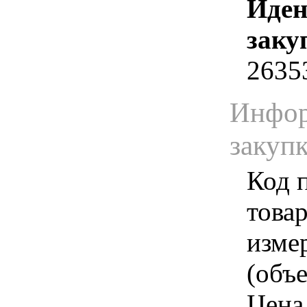
Иден
заку
2635
Инфор
закуп
Код 
товар
изме
(объе
Цена 