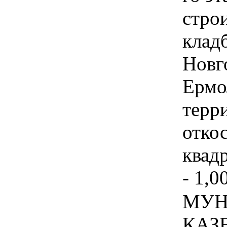
стро
клад
Новго
Ермо
терр
отко
квадр
- 1,0
МУН
КАЗ