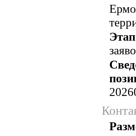
Ермо
терр
Этап
заяв
Свед
пози
2026
Конта
Разм