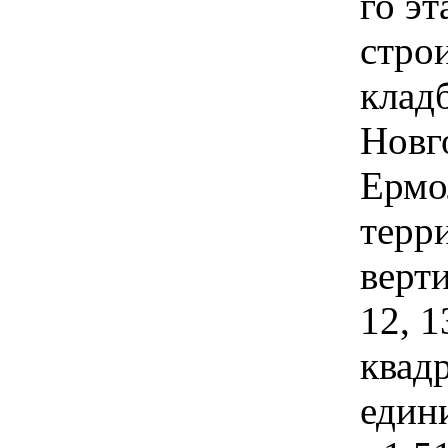
го эт
стро
клад
Новго
Ермо
терр
верт
12, 1
квадр
едини