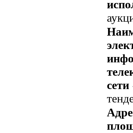
испо
аукц
Наим
элек
инфо
теле
сети
тенд
Адре
площ