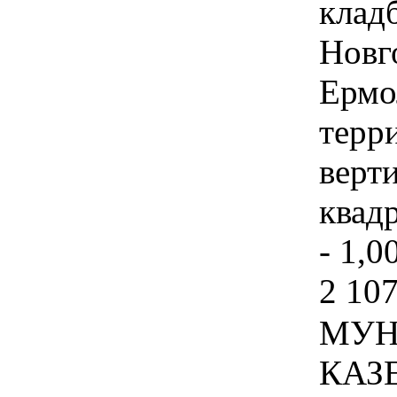
клад
Новго
Ермо
терр
верт
квадр
- 1,0
2 107
МУН
КАЗ