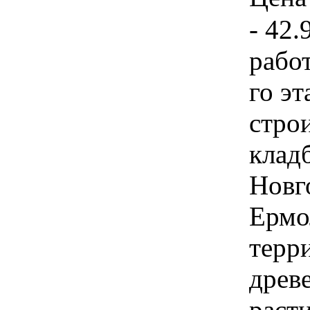
- 42.
рабо
го эт
стро
клад
Новго
Ермо
терр
древ
расти