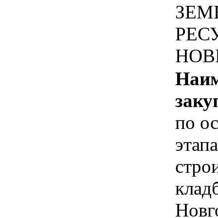
ЗЕМ
РЕС
НОВ
Наим
заку
по о
этапа
стро
клад
Новго