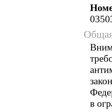
Номе
0350
Общая
Вним
треб
анти
зако
Феде
в ог