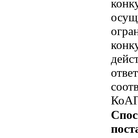
конк
осущ
огра
конк
дейс
отве
соотв
КоАП
Спос
пост