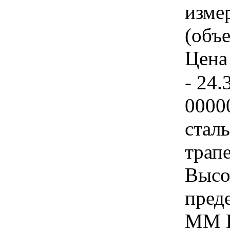
изме
(объе
Цена 
- 24.
0000
стал
трап
Высот
пред
ММ Н