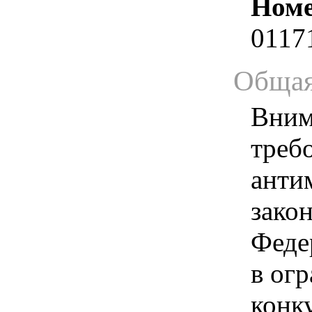
Номе
0117
Общая
Вним
треб
анти
зако
Феде
в ог
конк