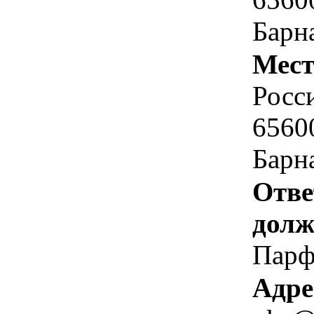
Барна
Мест
Росс
6560
Барна
Отве
долж
Парф
Адре