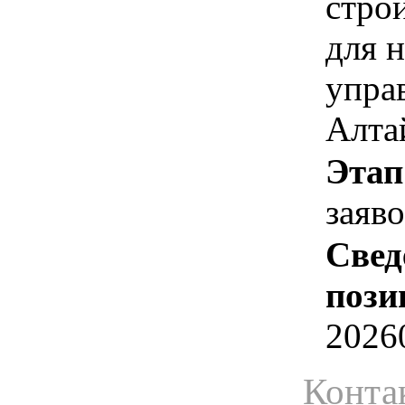
стро
для 
упра
Алта
Этап
заяв
Свед
пози
2026
Конта