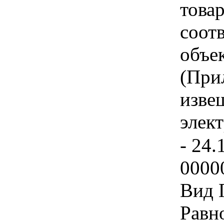
товар
соот
объе
(При
изве
элек
- 24.
0000
Вид 
Равн