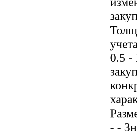
изме
заку
Толщ
учета
0.5 
закуп
конк
хара
Разм
- - З