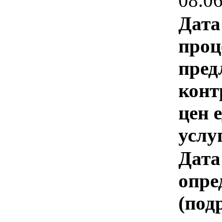
08.0
Дата
проц
пред
конт
цен 
услу
Дата
опре
(под