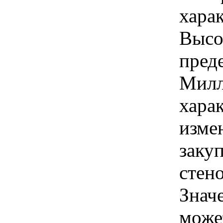
харак
Высот
пред
Милл
хара
изме
заку
стен
Знач
може