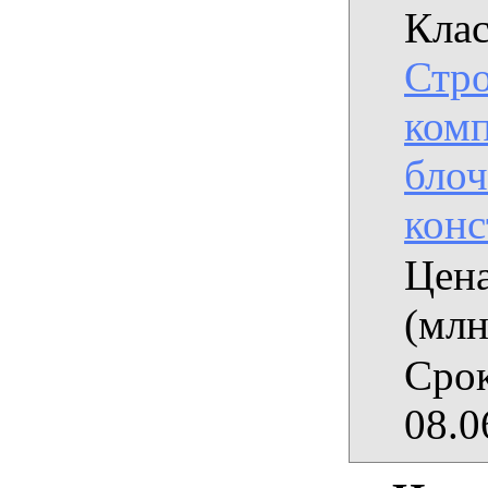
Клас
Стро
комп
бло
кон
Цена
(млн
Срок
08.0