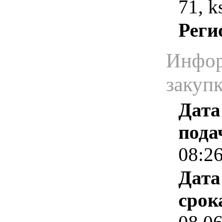
71, 
Реги
Инфор
закуп
Дата
пода
08:2
Дата
срок