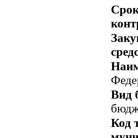
Срок
конт
Заку
сред
Наим
Феде
Вид 
бюдж
Код 
муни