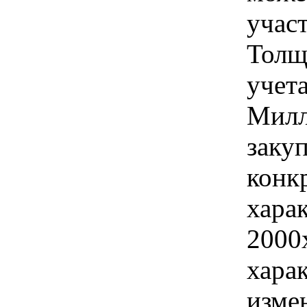
учас
Толщ
учета
Милл
закуп
конк
хара
2000
хара
изме