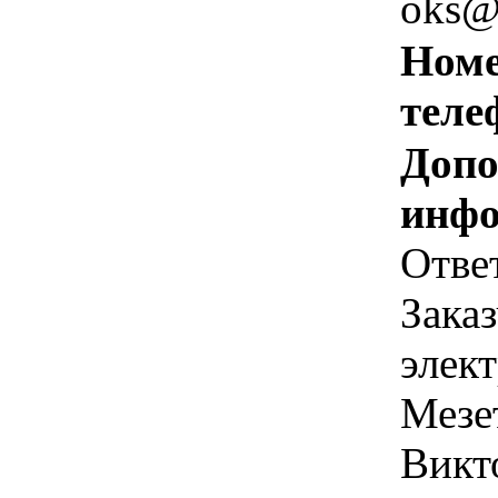
oks@
Номе
теле
Допо
инфо
Отве
Зака
элек
Мезе
Викт