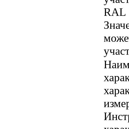
RAL 
Знач
може
учас
Наим
хара
хара
изме
Инст