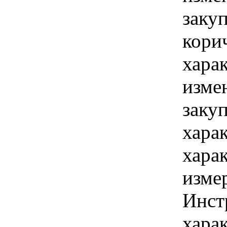
заку
кори
хара
изме
заку
хара
хара
изме
Инст
харак