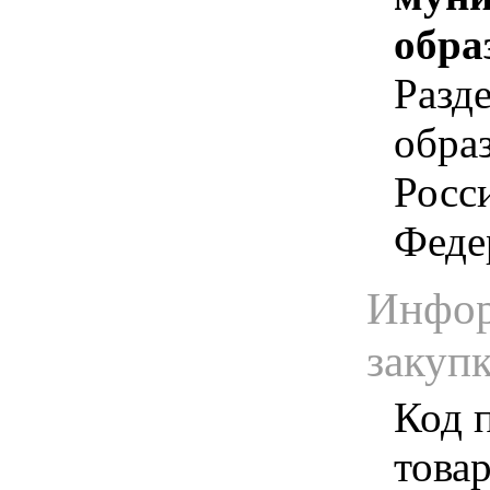
обра
Разд
обра
Росс
Феде
Инфор
закуп
Код 
товар