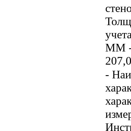
стен
Толщ
учета
ММ -
207,0
- На
хара
хара
изме
Инст