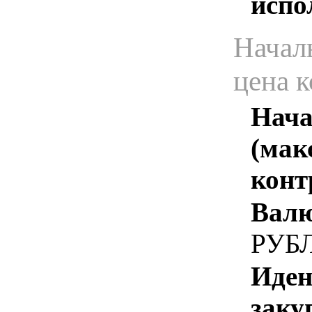
испо
Начал
цена 
Нача
(мак
конт
Валю
РУБ
Иден
заку