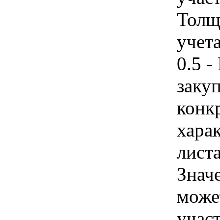
Толщ
учета
0.5 
закуп
конк
хара
листа
Знач
може
участ