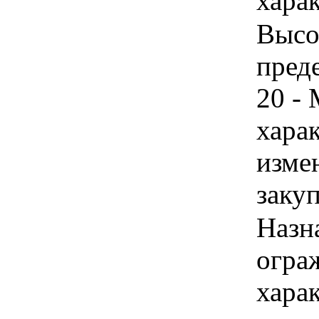
харак
Высот
пред
20 -
хара
изме
заку
Назн
ограж
хара