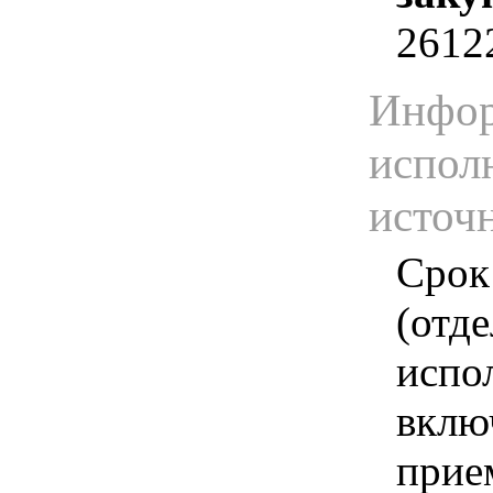
2612
Инфор
испол
источ
Срок
(отд
испо
вклю
прие