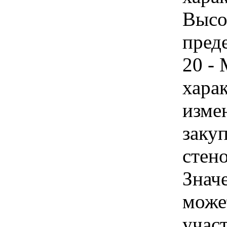
Высот
пред
20 -
хара
изме
закуп
стено
Знач
може
учас