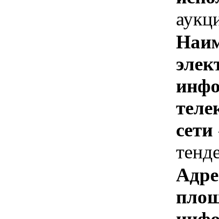
аукц
Наим
элек
инфо
теле
сети
тенд
Адре
площ
инфо