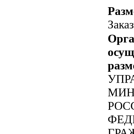
Разм
Зака
Орга
осу
разм
УПР
МИН
РОС
ФЕД
ГРА