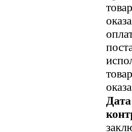
това
оказа
опла
пост
испо
това
оказ
Дата
конт
закл