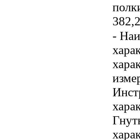
полк
382,2
- На
хара
хара
изме
Инст
хара
Гнут
хара