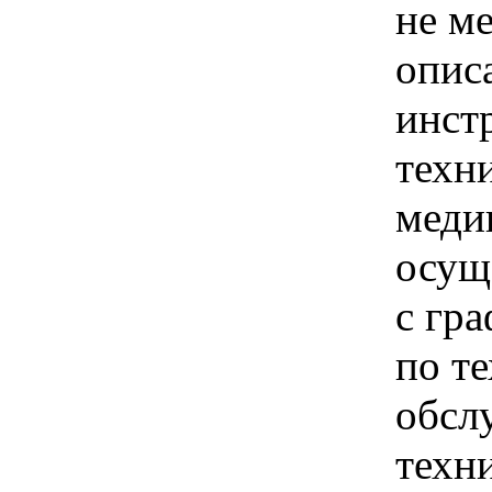
не ме
опис
инст
техн
меди
осущ
с гр
по т
обсл
техн