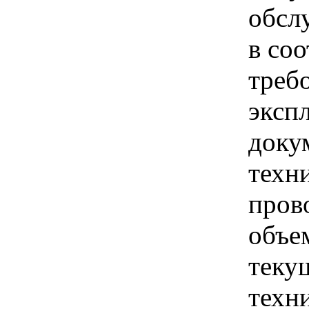
обсл
в соо
треб
эксп
доку
техн
пров
объе
теку
техн