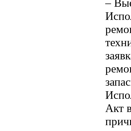
– Вы
Испо
ремо
техн
заявк
ремо
запа
Испо
Акт 
прич