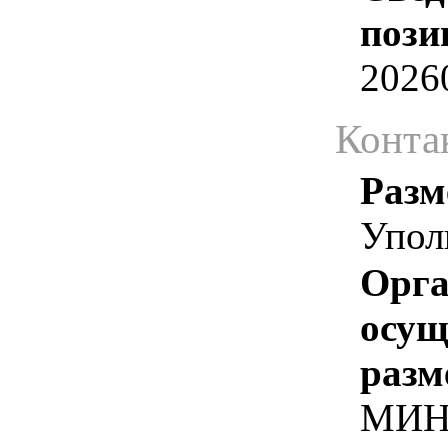
пози
2026
Конта
Разм
Упол
Орга
осу
разм
МИН