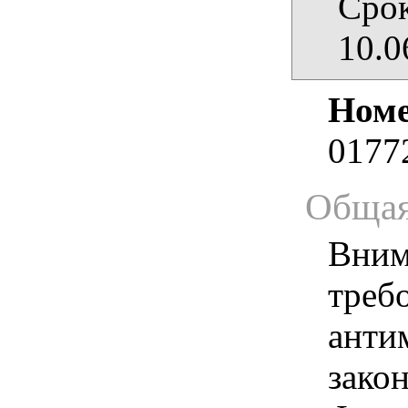
Срок
10.0
Номе
0177
Общая
Вним
треб
анти
зако