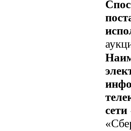
Спос
пост
испо
аукц
Наим
элек
инфо
теле
сети
«Сбе