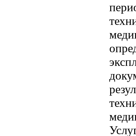
пери
техн
меди
опре
эксп
доку
резу
техн
меди
Услу