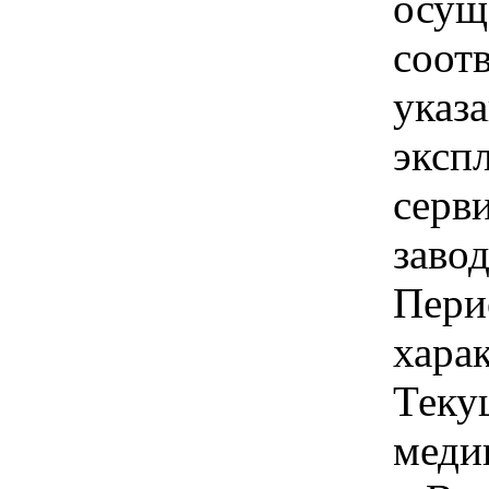
осущ
соот
указ
эксп
серв
заво
Пери
хара
Теку
меди