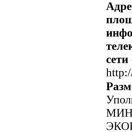
Адре
площ
инфо
теле
сети
http:
Разм
Упол
МИН
ЭКО