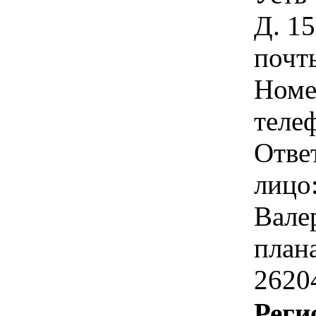
Д. 1
почт
Номе
теле
Отве
лицо
Вале
план
2620
Реги