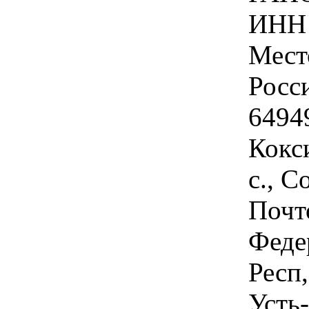
ИНН 
Мест
Росс
64949
Кокс
с., С
Почт
Феде
Респ
Усть-