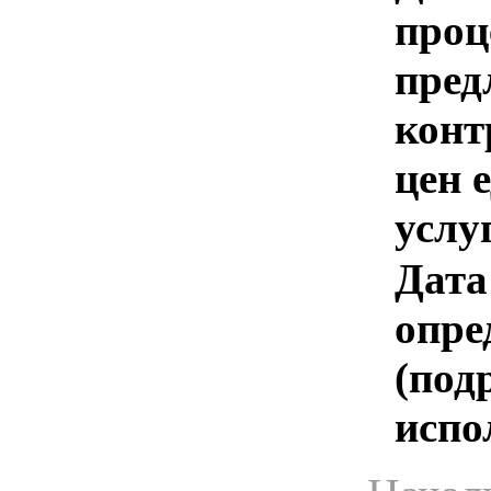
проц
пред
конт
цен 
услу
Дата
опре
(под
испо