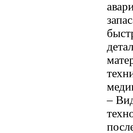
авар
запас
быст
дета
мате
техн
меди
– Ви
техн
посл