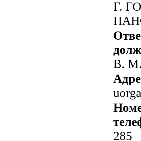
Г. Г
ПАН
Отве
долж
В. М
Адре
uorg
Номе
теле
285