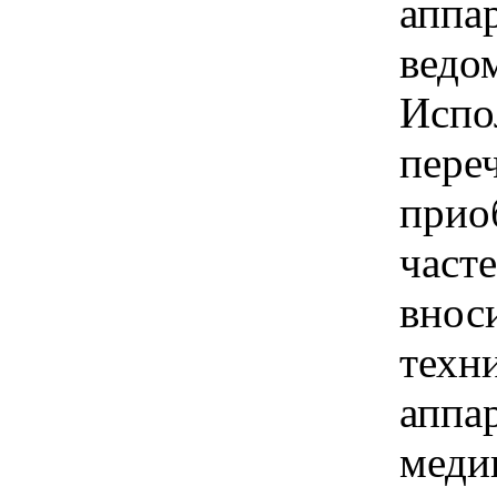
аппа
ведо
Испо
пере
прио
часте
внос
техн
аппар
меди