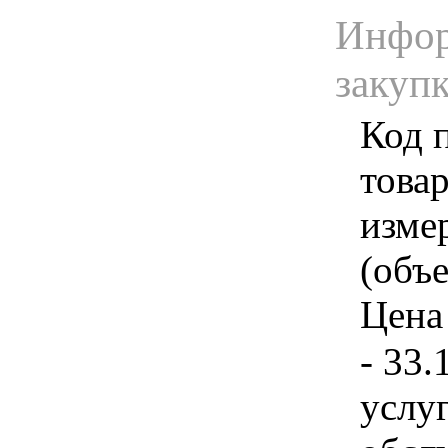
Инфор
закуп
Код 
товар
изме
(объе
Цена 
- 33.
услу