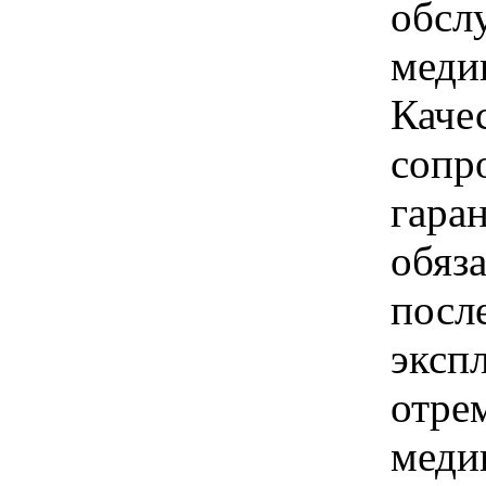
обсл
меди
Каче
сопр
гара
обяз
посл
эксп
отре
меди