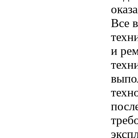
оказ
Все 
техн
и ре
техн
выпо
техн
посл
треб
эксп