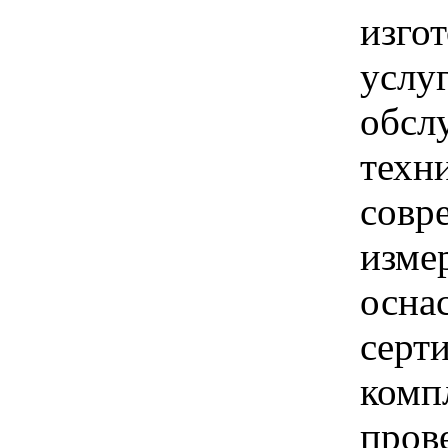
изгот
услу
обсл
техн
совр
изме
осна
серт
комп
пров