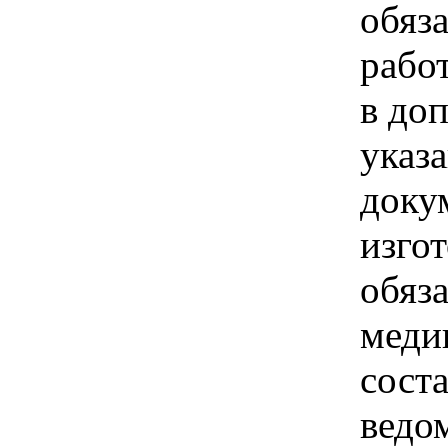
обяз
рабо
в до
указ
доку
изго
обяз
меди
сост
ведо