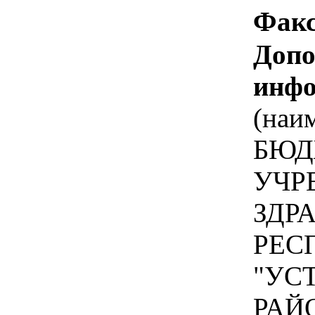
Факс
Допо
инфо
(наи
БЮД
УЧР
ЗДР
РЕС
"УС
РАЙ