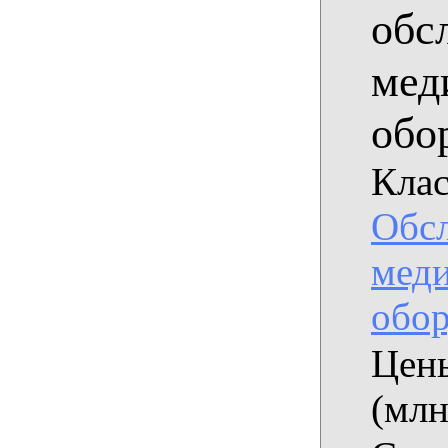
обс
мед
обо
Клас
Обс
мед
обор
Цены
(млн