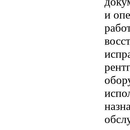
доку
и оп
рабо
восс
испр
рент
обор
испо
назн
обсл