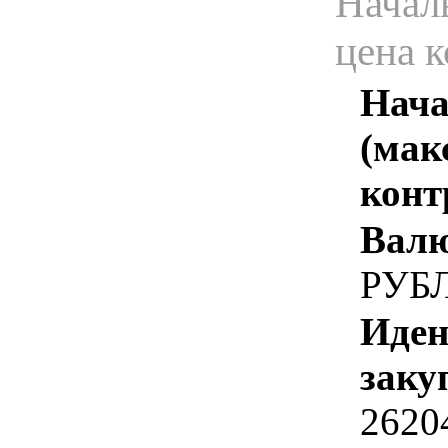
Начал
цена 
Нача
(мак
конт
Валю
РУБ
Иден
заку
2620