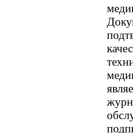
меди
Доку
подт
каче
техн
меди
явля
журн
обсл
подп