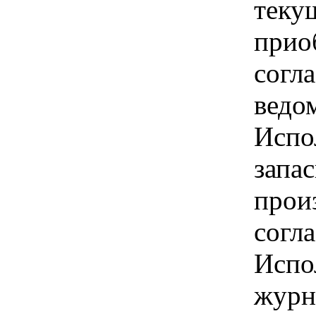
теку
прио
согл
ведо
Испо
запа
прои
согла
Испо
журн