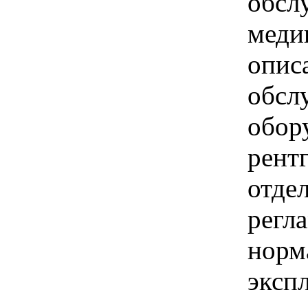
обсл
меди
опис
обсл
обор
рент
отде
регл
норм
эксп