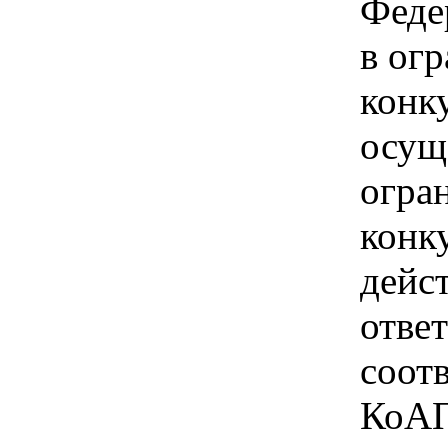
Феде
в ог
конк
осущ
огра
конк
дейс
отве
соотв
КоАП