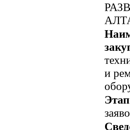
РАЗ
АЛТ
Наим
заку
техн
и ре
обор
Этап
заяв
Свед