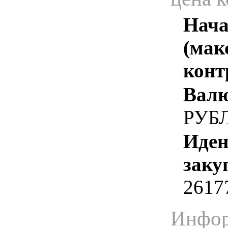
Нача
(мак
конт
Валю
РУБ
Иден
заку
2617
Инфор