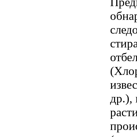
Пред
обна
след
стир
отбе
(Хло
изве
др.),
раст
прои