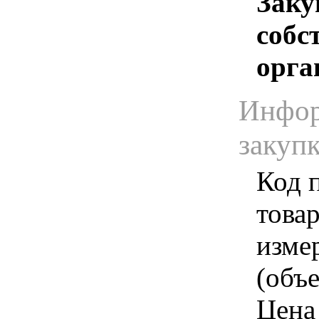
Заку
собс
орга
Инфор
закуп
Код 
товар
изме
(объе
Цена 