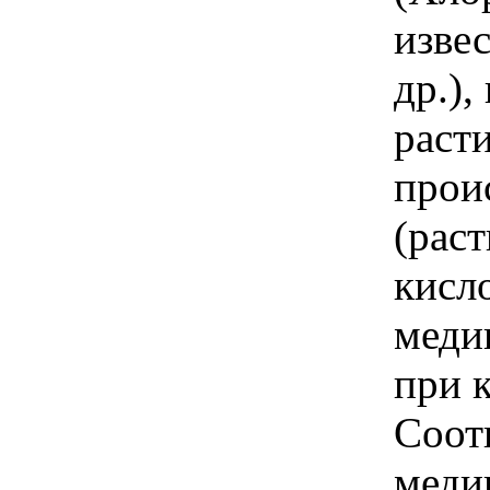
изве
др.),
раст
прои
(раст
кисл
меди
при 
Соот
меди