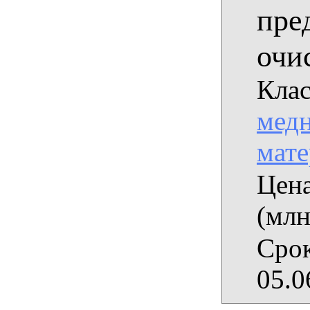
пре
очи
Клас
медн
мат
Цена
(млн
Срок
05.0