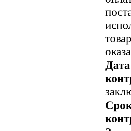
пост
испо
това
оказ
Дата
конт
закл
Срок
конт