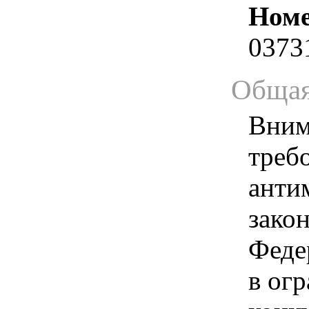
Номе
0373
Общая
Вним
треб
анти
зако
Феде
в ог