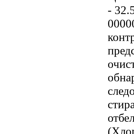
- 32.
0000
конт
пред
очис
обна
след
стир
отбе
(Хло