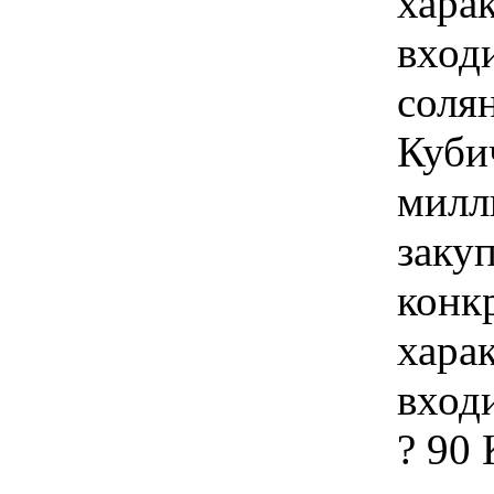
хара
вход
соля
Куби
милл
закуп
конк
хара
вход
? 90