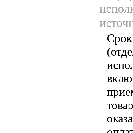
испол
источ
Срок
(отд
испо
вклю
прие
това
оказа
опла