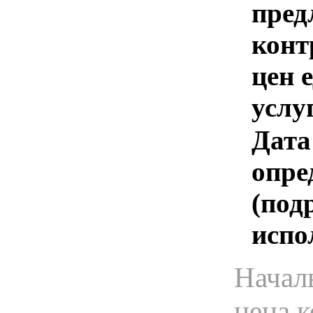
пред
конт
цен 
услу
Дата
опре
(под
испо
Начал
цена 