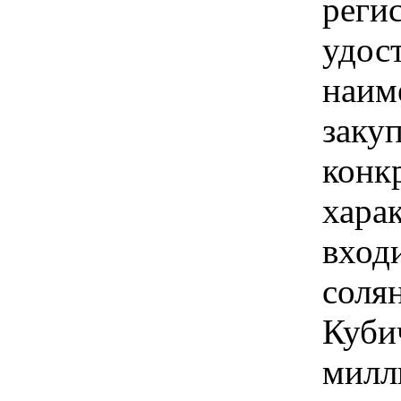
реги
удост
наим
закуп
конк
харак
вход
солян
Куби
милл