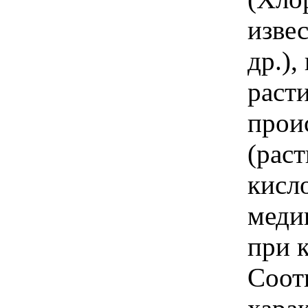
изве
др.),
раст
прои
(раст
кисл
меди
при 
Соот