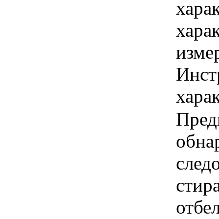
хара
хара
изме
Инст
харак
Пред
обна
след
стир
отбе