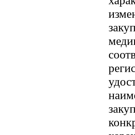
хара
изме
заку
меди
соотв
реги
удос
наим
закуп
конк