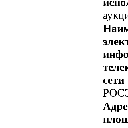
испо
аукц
Наим
элек
инфо
теле
сети
РОС
Адре
площ