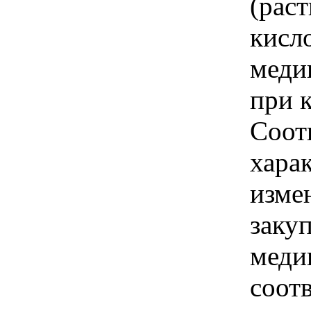
(раст
кисл
меди
при к
Соотв
хара
изме
заку
меди
соотв