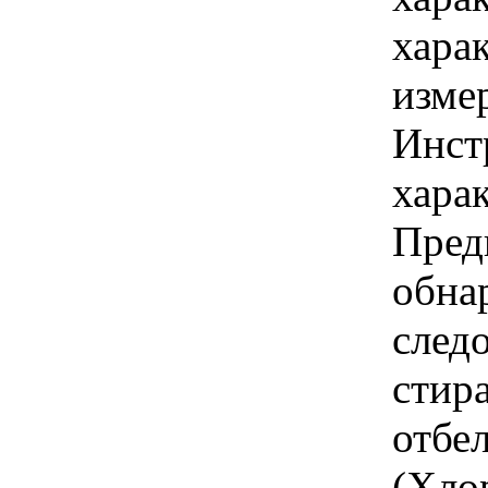
хара
изме
Инст
харак
Пред
обна
след
стир
отбе
(Хло