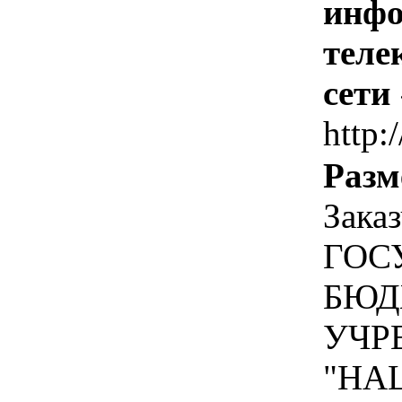
инфо
теле
сети
http:/
Разм
Зака
ГОС
БЮД
УЧР
"НА