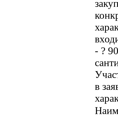
закуп
конк
харак
вход
- ? 9
сант
Учас
в зая
хара
Наим