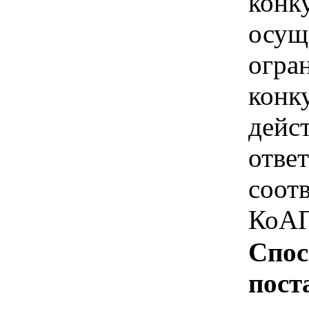
конк
осущ
огра
конк
дейс
отве
соотв
КоАП
Спос
пост