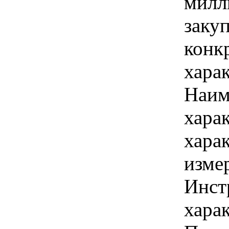
милл
закуп
конк
хара
Наим
хара
хара
изме
Инст
харак