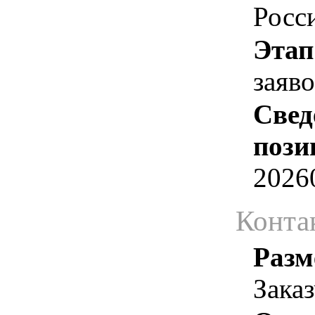
Росс
Этап
заяв
Свед
пози
2026
Конта
Разм
Зака