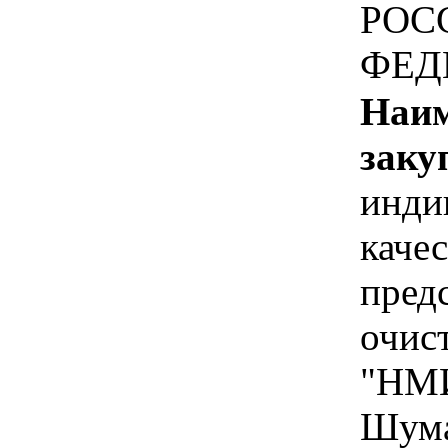
РОС
ФЕД
Наим
заку
инди
качес
пред
очис
"НМИ
Шума