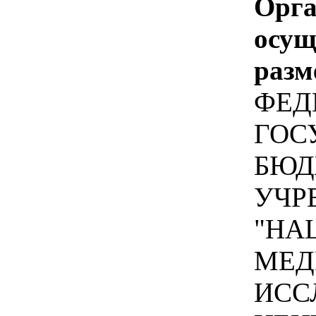
Орга
осу
разм
ФЕД
ГОС
БЮД
УЧР
"НА
МЕД
ИСС