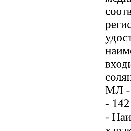
соотв
реги
удос
наим
вход
соля
МЛ - 
- 142
- На
хара