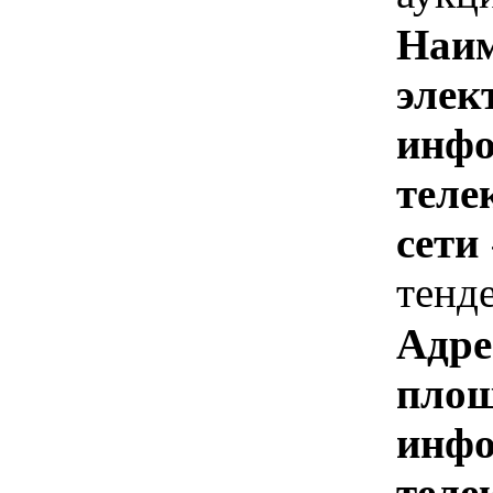
Наим
элек
инфо
теле
сети
тенд
Адре
площ
инфо
теле