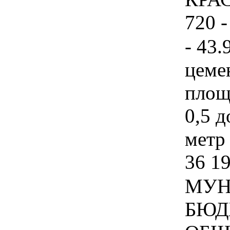
720 -
- 43.
цеме
площ
0,5 д
метр 
36 1
МУН
БЮД