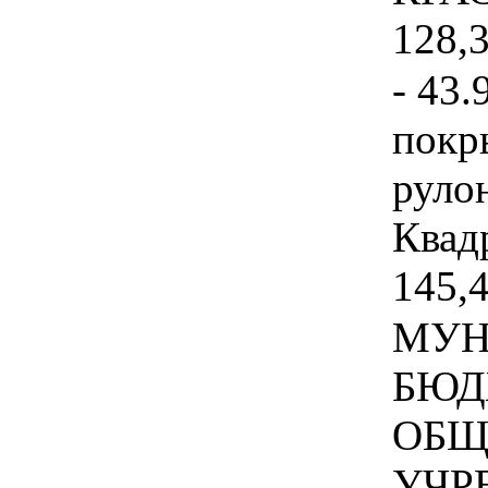
128,3
- 43.
покр
руло
Квадр
145,4
МУН
БЮД
ОБЩ
УЧР