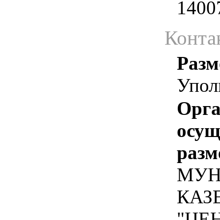
1400
Конта
Разм
Упол
Орга
осу
разм
МУН
КАЗ
"ЦЕ