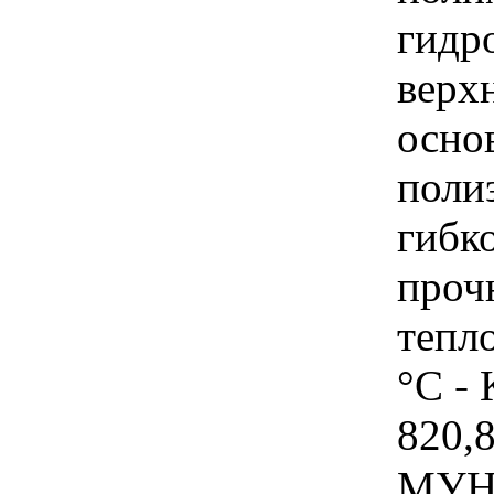
гидр
верхн
осно
полиэ
гибко
проч
тепл
°C -
820,8
МУН