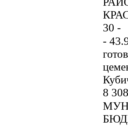
РАЙ
КРА
30 -
- 43.
гото
цеме
Кубич
8 308
МУН
БЮД