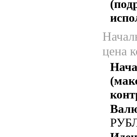
(под
испо
Начал
цена 
Нача
(мак
конт
Валю
РУБ
Иден