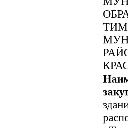
МУН
ОБР
ТИМ
МУН
РАЙ
КРА
Наим
заку
здан
расп