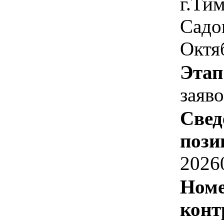
г.Ти
Садо
Октя
Этап
заяв
Свед
пози
2026
Номе
конт