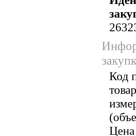
заку
2632
Инфор
закуп
Код 
товар
изме
(объе
Цена 