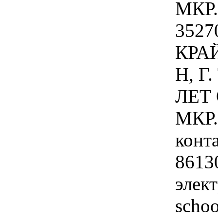
МКР.)
352
КРА
Н, Г
ЛЕТ
МКР.
конта
8613
элек
scho