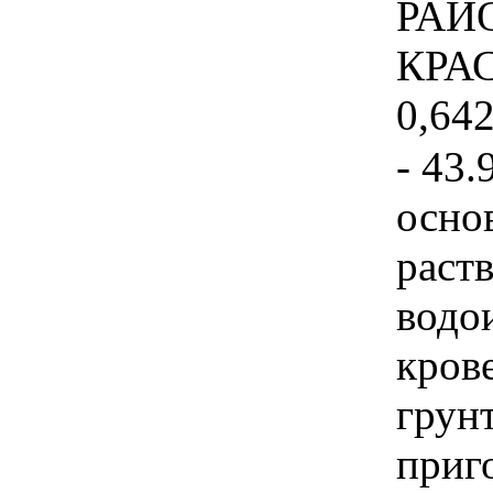
РАЙ
КРА
0,642
- 43.
осно
раст
водо
кров
грунт
приг