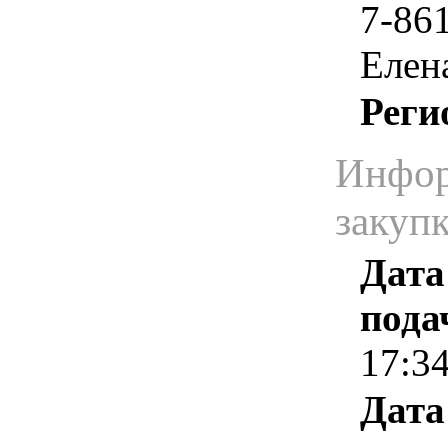
7-86
Елен
Реги
Инфор
закуп
Дата
пода
17:3
Дата