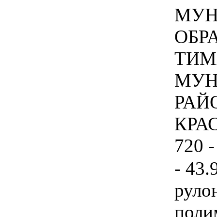
МУН
ОБР
ТИМ
МУН
РАЙ
КРА
720 -
- 43.
руло
поли