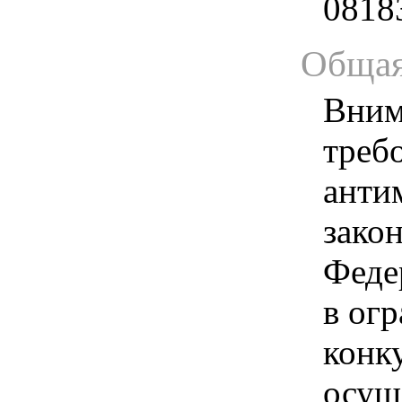
0818
Общая
Вним
треб
анти
зако
Феде
в ог
конк
осущ