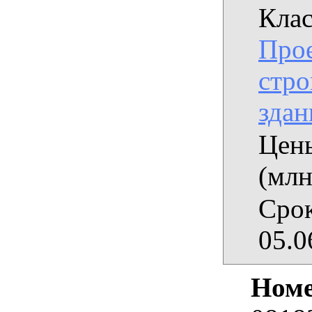
Клас
Прое
стро
здан
Цены
(млн
Срок
05.0
Номе