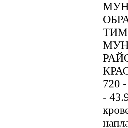
МУН
ОБР
ТИМ
МУН
РАЙ
КРА
720 -
- 43.
кров
напл