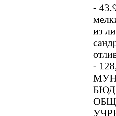
- 43.
мелк
из ли
санд
отлив
- 128
МУН
БЮД
ОБЩ
УЧР