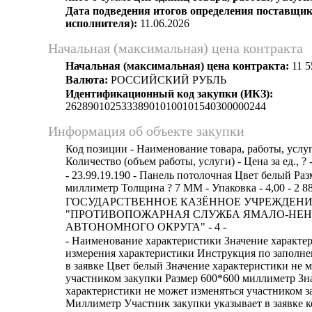
Дата подведения итогов определения поставщик
исполнителя):
11.06.2026
Начальная (максимальная) цена контракта
Начальная (максимальная) цена контракта:
11 5
Валюта:
РОССИЙСКИЙ РУБЛЬ
Идентификационный код закупки (ИКЗ):
262890102533389010100101540300000244
Информация об объекте закупки
Код позиции - Наименование товара, работы, услуг
Количество (объем работы, услуги) - Цена за ед., ? 
- 23.99.19.190 - Панель потолочная Цвет белый Ра
миллиметр Толщина ? 7 ММ - Упаковка - 4,00 - 2 887
ГОСУДАРСТВЕННОЕ КАЗЁННОЕ УЧРЕЖДЕН
"ПРОТИВОПОЖАРНАЯ СЛУЖБА ЯМАЛО-НЕ
АВТОНОМНОГО ОКРУГА" - 4 -
- Наименование характеристики Значение характе
измерения характеристики Инструкция по заполн
в заявке Цвет белый Значение характеристики не 
участником закупки Размер 600*600 миллиметр Зн
характеристики не может изменяться участником з
Миллиметр Участник закупки указывает в заявке к