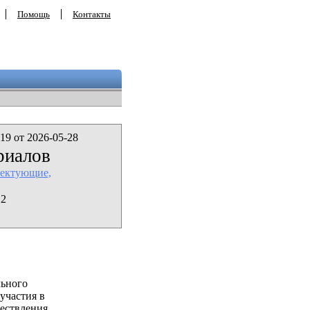
Помощь
Контакты
19 от 2026-05-28
риалов
лектующие,
12
льного
участия в
ествления