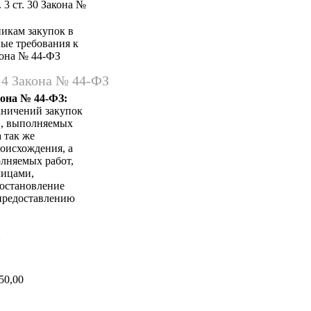
 3 ст. 30 Закона №
никам закупок в
ные требования к
акона № 44-ФЗ
14 Закона № 44-ФЗ
кона № 44-ФЗ:
аничений закупок
в, выполняемых
 так же
оисхождения, а
лняемых работ,
лицами,
Постановление
 предоставлению
а
50,00