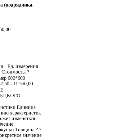
а (подрядчика,
50,00
и - Ед. измерения -
- Стоимость, ?
змер 600*600
,50 - 11 550,00
ИЕ
НЕЦКОГО
ристики Единица
ению характеристик
может изменяться
ачение
акупки Толщина ? 7
онкретное значение