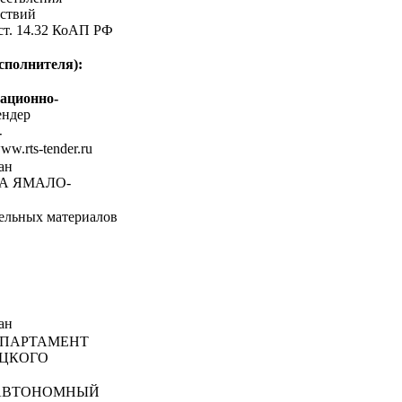
ствий
 ст. 14.32 КоАП РФ
сполнителя):
ационно-
ндер
-
www.rts-tender.ru
ан
А ЯМАЛО-
ельных материалов
ан
ПАРТАМЕНТ
ЕЦКОГО
 АВТОНОМНЫЙ