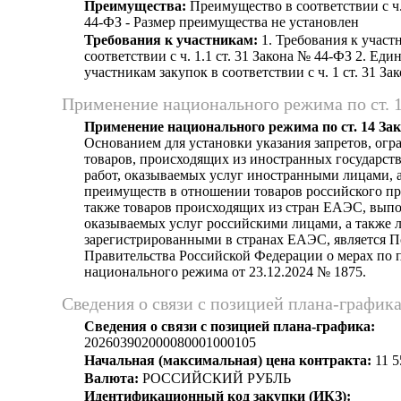
Преимущества:
Преимущество в соответствии с ч.
44-ФЗ - Размер преимущества не установлен
Требования к участникам:
1. Требования к участ
соответствии с ч. 1.1 ст. 31 Закона № 44-ФЗ 2. Еди
участникам закупок в соответствии с ч. 1 ст. 31 З
Применение национального режима по ст. 
Применение национального режима по ст. 14 За
Основанием для установки указания запретов, огр
товаров, происходящих из иностранных государст
работ, оказываемых услуг иностранными лицами, а
преимуществ в отношении товаров российского пр
также товаров происходящих из стран ЕАЭС, выпо
оказываемых услуг российскими лицами, а также 
зарегистрированными в странах ЕАЭС, является 
Правительства Российской Федерации о мерах по
национального режима от 23.12.2024 № 1875.
Сведения о связи с позицией плана-график
Сведения о связи с позицией плана-графика:
202603902000080001000105
Начальная (максимальная) цена контракта:
11 5
Валюта:
РОССИЙСКИЙ РУБЛЬ
Идентификационный код закупки (ИКЗ):