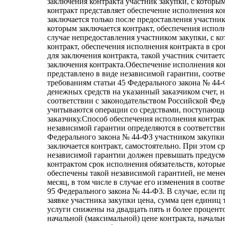
заключения контракта участник закупки, с которы
контракт представляет обеспечение исполнения ко
заключается только после предоставления участник
которым заключается контракт, обеспечения испол
случае непредоставления участником закупки, с к
контракт, обеспечения исполнения контракта в ср
для заключения контракта, такой участник считае
заключения контракта.Обеспечение исполнения ко
представлено в виде независимой гарантии, соот
требованиям статьи 45 Федерального закона № 44-
денежных средств на указанный заказчиком счет, н
соответствии с законодательством Российской Фед
учитываются операции со средствами, поступающ
заказчику.Способ обеспечения исполнения контрак
независимой гарантии определяются в соответств
Федерального закона № 44-ФЗ участником закупки
заключается контракт, самостоятельно. При этом с
независимой гарантии должен превышать предус
контрактом срок исполнения обязательств, которы
обеспечены такой независимой гарантией, не мене
месяц, в том числе в случае его изменения в соотве
95 Федерального закона № 44-ФЗ. В случае, если 
заявке участника закупки цена, сумма цен единиц 
услуги снижены на двадцать пять и более процен
начальной (максимальной) цене контракта, началь