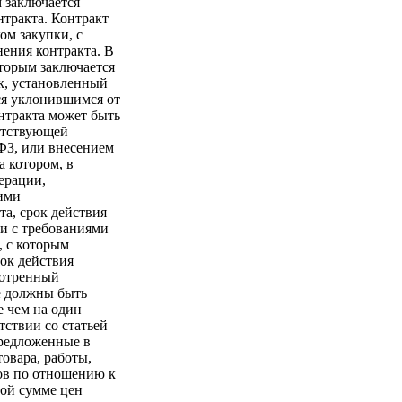
м заключается
нтракта. Контракт
ом закупки, с
нения контракта. В
оторым заключается
ок, установленный
тся уклонившимся от
нтракта может быть
ветствующей
ФЗ, или внесением
а котором, в
ерации,
ими
та, срок действия
ии с требованиями
, с которым
рок действия
мотренный
е должны быть
е чем на один
тствии со статьей
предложенные в
товара, работы,
тов по отношению к
ной сумме цен