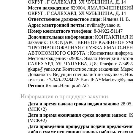
ОКРУГ , Г САЛЕХАРД, УЛ ЧУБЫНИНА, Д. 14
Место нахождения:
629004, ЯМАЛО-НЕНЕЦК
ОКРУГ , Г САЛЕХАРД, УЛ ЧУБЫНИНА, Д. 14
Ответственное должностное лицо:
Ильина Н. В.
Адрес электронной почты:
nvilina@yanao.ru
Номер контактного телефона:
8-34922-51147
Дополнительная информация:
КОНТАКТНАЯ 
Заказчик : ГОСУДАРСТВЕННОЕ КАЗЁННОЕ У
"ПРОТИВОПОЖАРНАЯ СЛУЖБА ЯМАЛО-НЕ
АВТОНОМНОГО ОКРУГА"; Контактная информац
Местонахождение: 629003, Ямало-Ненецкий автоно
САЛЕХАРД, УЛ. ЧАПАЕВА, Д.8; Телефон: 7-34922-
gkups@yanao.ru; Контактное лицо заказчика: Марк
Должность: Ведущий специалист по закупкам; Ном
телефона: 7-349-2248422; E-mail: AYMarkova@yanao
Регион:
Ямало-Ненецкий АО
Информация о процедуре закупки
Дата и время начала срока подачи заявок:
28.05.
(МСК+2)
Дата и время окончания срока подачи заявок:
09
(МСК+2)
Дата проведения процедуры подачи предложений
либо о сумме цен единиц товара, работы, услуги