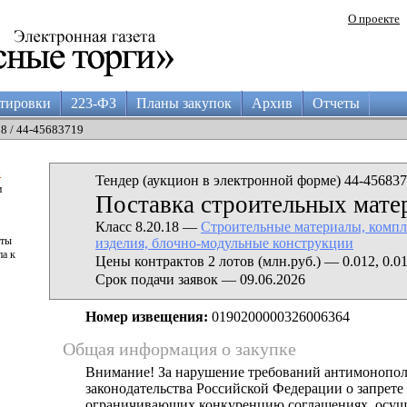
О проекте
тировки
223-ФЗ
Планы закупок
Архив
Отчеты
28 / 44-45683719
а
Тендер (аукцион в электронной форме) 44-456837
и
Поставка строительных мате
Класс 8.20.18 —
Строительные материалы, комп
аты
изделия, блочно-модульные конструкции
па к
Цены контрактов 2 лотов (млн.руб.) — 0.012, 0.0
Срок подачи заявок — 09.06.2026
Номер извещения:
0190200000326006364
Общая информация о закупке
Внимание! За нарушение требований антимонопо
законодательства Российской Федерации о запрете 
ограничивающих конкуренцию соглашениях, осущ