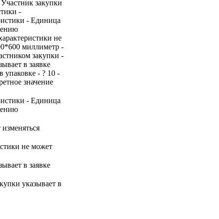
 Участник закупки
тики -
ристики - Единица
нению
 характеристики не
00*600 миллиметр -
астником закупки -
зывает в заявке
 упаковке - ? 10 -
ретное значение
ристики - Единица
нению
т изменяться
истики не может
зывает в заявке
акупки указывает в