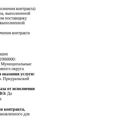
олнения контракта)
ара, выполненной
ком поставщику
, выполненной
чения контракта
ации
1900000:
/ Муниципальные
много округа
 оказания услуги:
о. Приуральский
аза от исполнения
-ФЗ:
Да
а
я контракта,
тановленного для