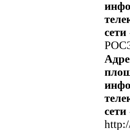
инфо
теле
сети
РОС
Адре
площ
инфо
теле
сети
http:/