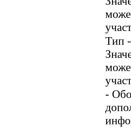
Знач
може
учас
Тип 
Знач
може
учас
- Об
допо
инфо