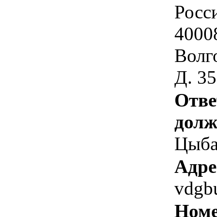
Росс
4000
Волго
Д. 35
Отве
долж
Цыба
Адре
vdgb
Номе