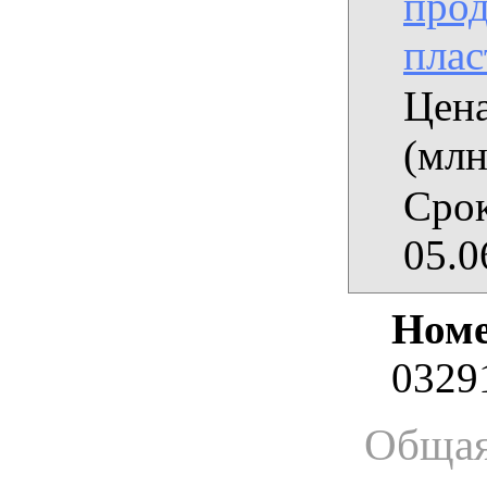
прод
пла
Цена
(млн
Срок
05.0
Номе
0329
Общая