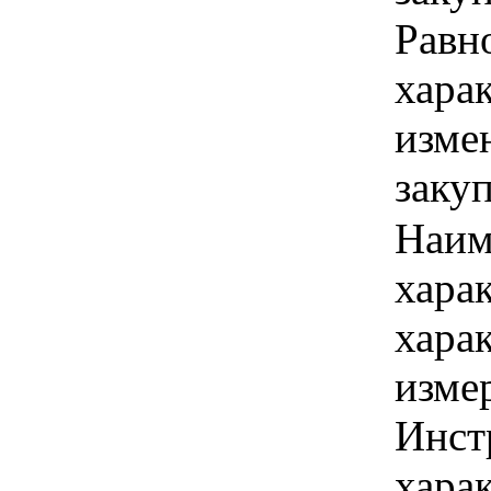
Равн
хара
изме
заку
Наим
хара
хара
изме
Инст
харак