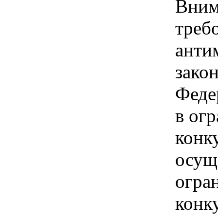
Вним
треб
анти
зако
Феде
в ог
конк
осущ
огра
конк