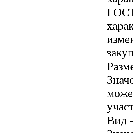
ГОСТ 
хара
изме
заку
Разме
Знач
може
учас
Вид -