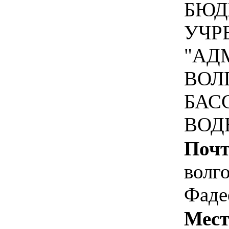
БЮД
УЧР
"АД
ВОЛ
БАС
ВОД
Почт
волго
Фаде
Мест