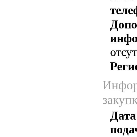
теле
Допо
инфо
отсут
Реги
Инфор
закуп
Дата
пода