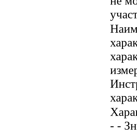
не м
учас
Наим
хара
хара
изме
Инст
харак
Хара
- - З