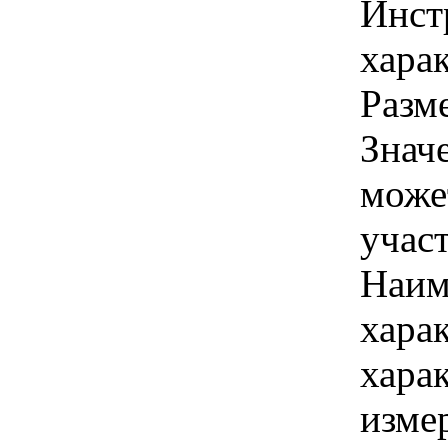
Инст
харак
Разм
Знач
може
учас
Наим
хара
хара
изме