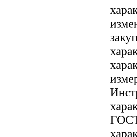
хара
изме
заку
хара
хара
изме
Инст
харак
ГОСТ 
хара