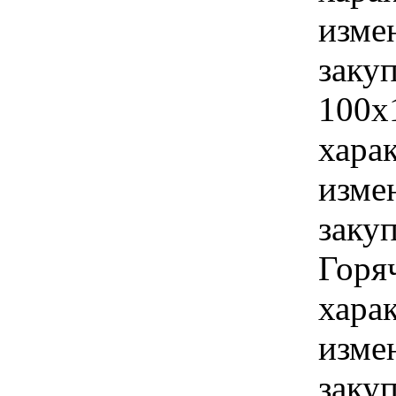
изме
закуп
100х
хара
изме
закуп
Горя
хара
изме
закуп