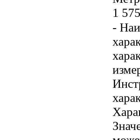
1 575
- На
хара
хара
изме
Инст
харак
Хара
Знач
може