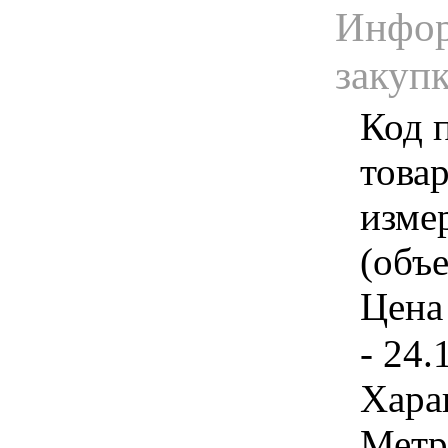
Инфор
закуп
Код 
товар
изме
(объе
Цена 
- 24.
Хара
Метр 