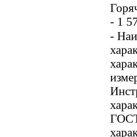
Горяч
- 1 5
- На
хара
хара
изме
Инст
харак
ГОСТ
хара