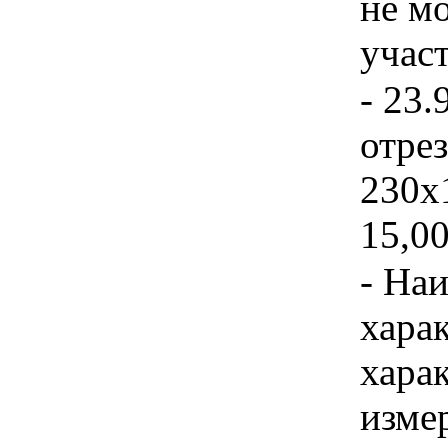
не м
учас
- 23.
отре
230х
15,00
- На
хара
хара
изме