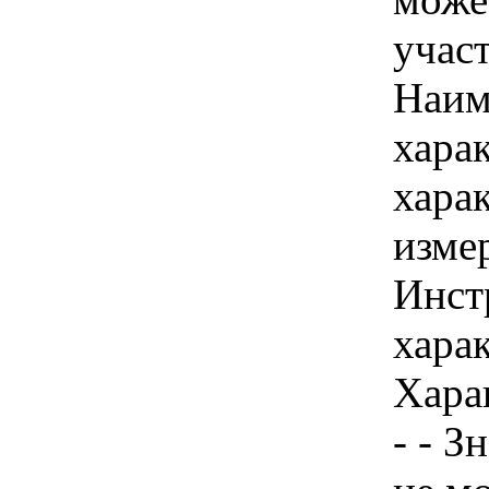
учас
Наим
хара
хара
изме
Инст
харак
Хара
- - З