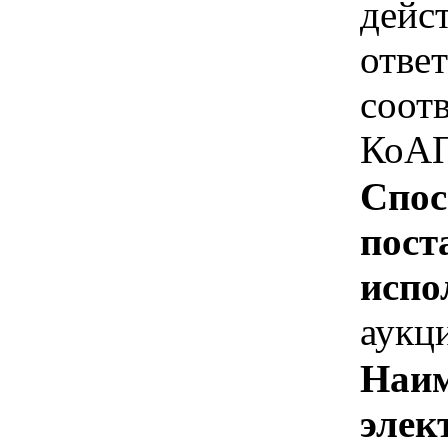
дейс
отве
соотв
КоАП
Спос
пост
испо
аукц
Наим
элек