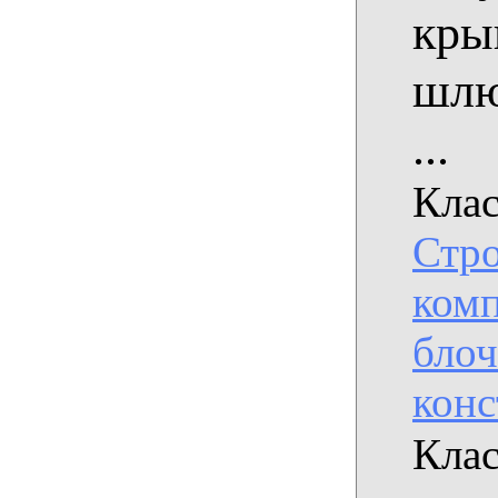
кры
шлю
...
Клас
Стро
комп
бло
кон
Кла