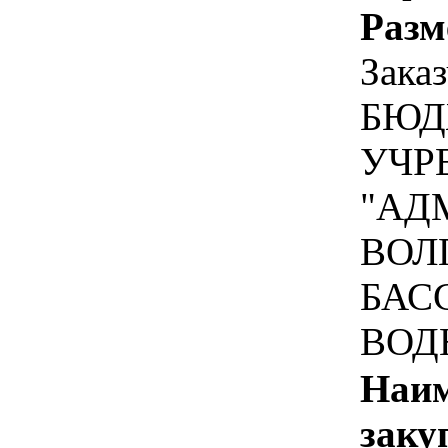
Разм
Зака
БЮД
УЧР
"АД
ВОЛ
БАС
ВОД
Наим
заку