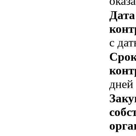
оказ
Дата
конт
с да
Срок
конт
дней
Заку
собс
орга