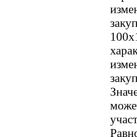
изме
заку
100х
хара
изме
заку
Знач
може
учас
Равн