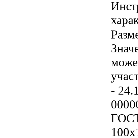
Инст
харак
Разме
Знач
може
учас
- 24.
0000
ГОСТ
100х