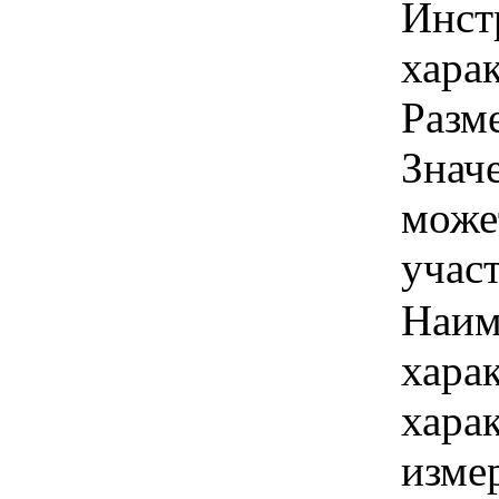
Инст
харак
Разме
Знач
може
учас
Наим
хара
хара
изме