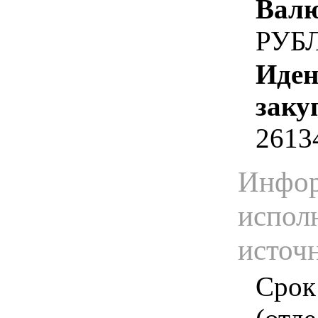
Валю
РУБ
Иден
заку
2613
Инфор
испол
источ
Срок