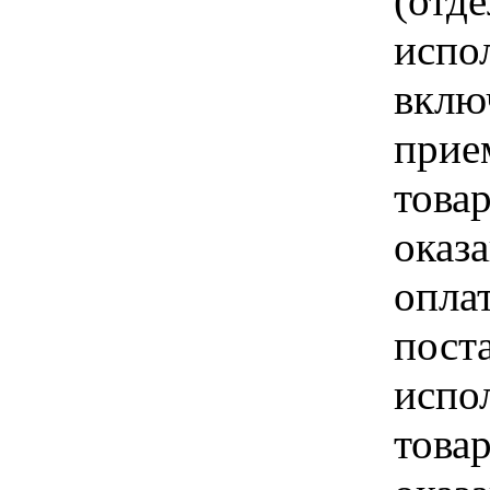
(отд
испо
вклю
прие
това
оказа
опла
пост
испо
това