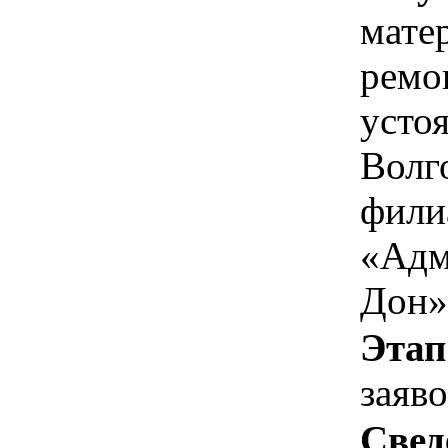
мате
ремо
усто
Волг
фили
«Адм
Дон»
Этап
заяв
Свед