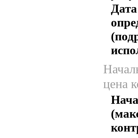
Дата
опре
(под
испо
Начал
цена 
Нача
(мак
конт