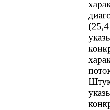
хара
диаг
(25,
указы
конк
хара
пото
Штук
указы
конк