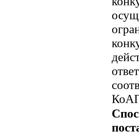
конк
осущ
огра
конк
дейс
отве
соотв
КоАП
Спос
пост