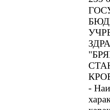
ГОС
БЮД
УЧР
ЗДР
"БР
СТА
КРОВ
- На
хара