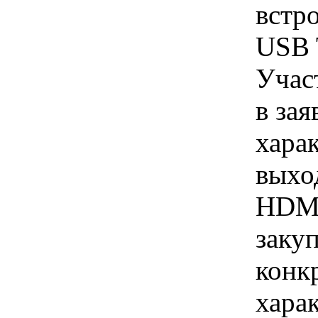
встр
USB 
Учас
в зая
хара
выхо
HDMI
закуп
конк
хара