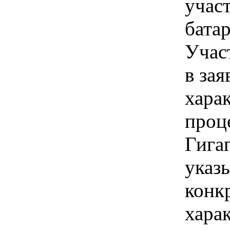
учас
батар
Учас
в зая
хара
проце
Гига
указы
конк
хара