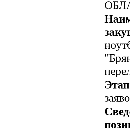
ОБЛ
Наим
заку
ноут
"Бря
пере
Этап
заяв
Свед
пози