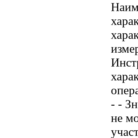
Наим
хара
хара
изме
Инст
харак
опер
- - З
не м
учас