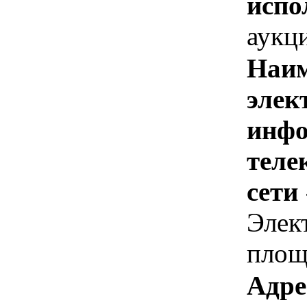
испо
аукц
Наим
элек
инфо
теле
сети
Элек
площ
Адре