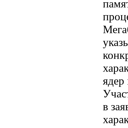
памя
проце
Мега
указы
конк
хара
ядер
Учас
в зая
хара