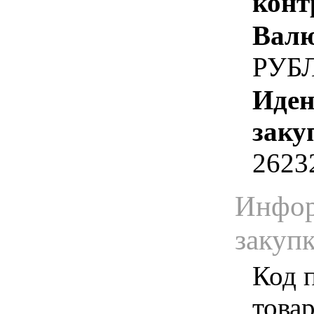
конт
Валю
РУБ
Иден
заку
2623
Инфор
закуп
Код 
товар