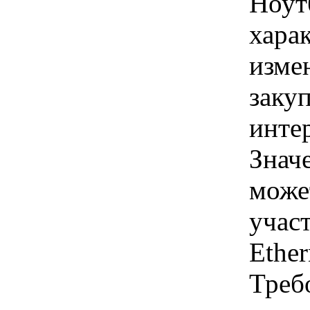
Ноут
хара
изме
заку
инте
Знач
може
учас
Ethe
Треб