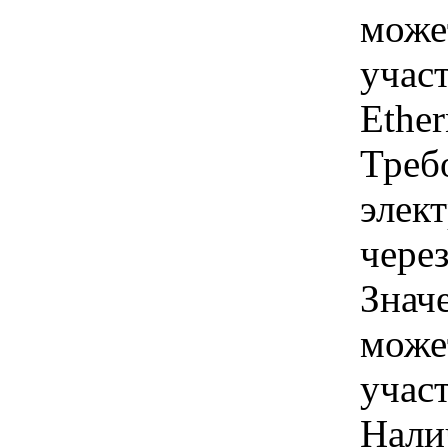
може
участ
Ethe
Треб
элек
через
Знач
може
учас
Нали