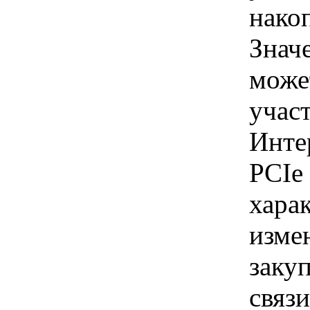
накоп
Знач
може
учас
Инте
PCIe 
хара
изме
заку
связи