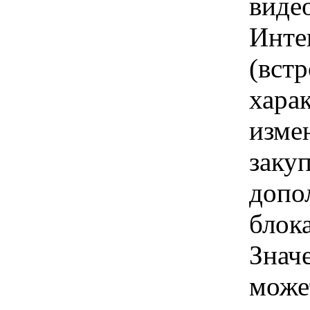
виде
Инте
(вст
хара
изме
заку
допо
блок
Знач
може