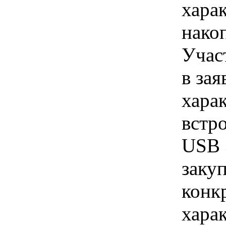
хара
нако
Учас
в зая
хара
встр
USB 
закуп
конк
хара