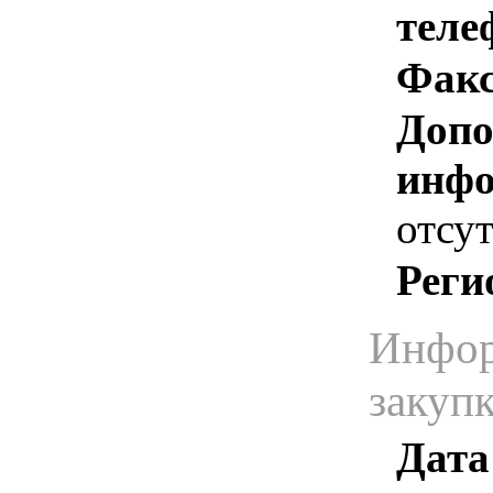
теле
Факс
Допо
инфо
отсут
Реги
Инфор
закуп
Дата