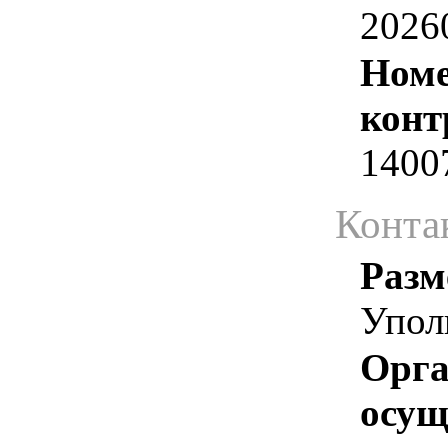
2026
Номе
конт
1400
Конта
Разм
Упол
Орга
осу