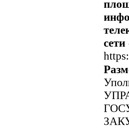
площ
инфо
теле
сети
https
Разм
Упол
УПР
ГОС
ЗАК