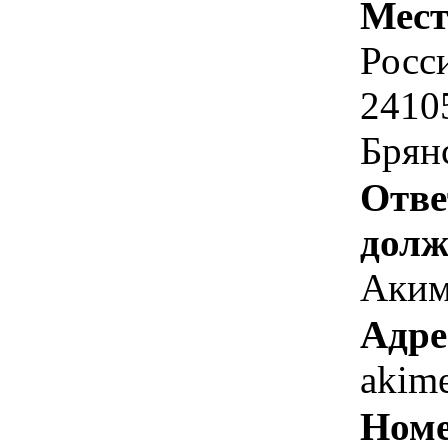
Мест
Росс
24105
Брянс
Отве
долж
Аким
Адре
akim
Номе