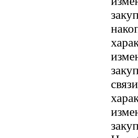
изме
заку
нако
хара
изме
заку
связи
хара
изме
заку