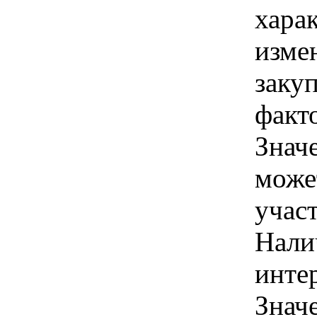
хара
изме
закуп
факто
Знач
може
учас
Нали
интер
Знач