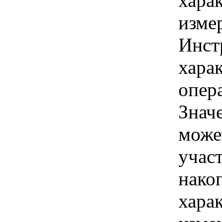
хара
изме
Инст
харак
опер
Знач
може
учас
нако
хара