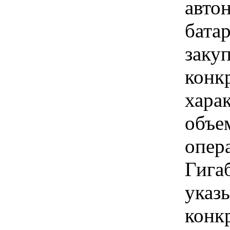
авто
бата
закуп
конк
хара
объе
опер
Гига
указы
конк