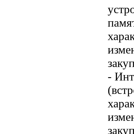
устро
памят
хара
изме
заку
- Ин
(встр
хара
изме
заку