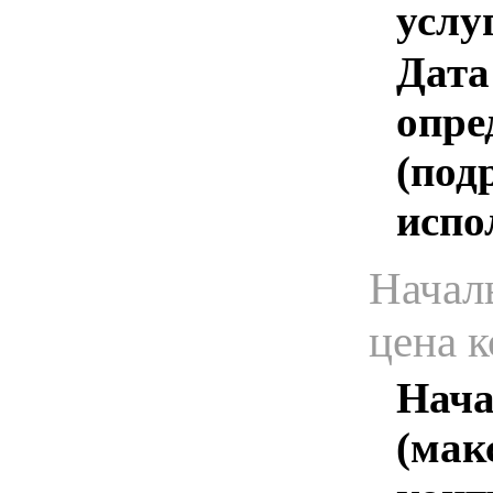
услу
Дата
опре
(под
испо
Начал
цена 
Нача
(мак