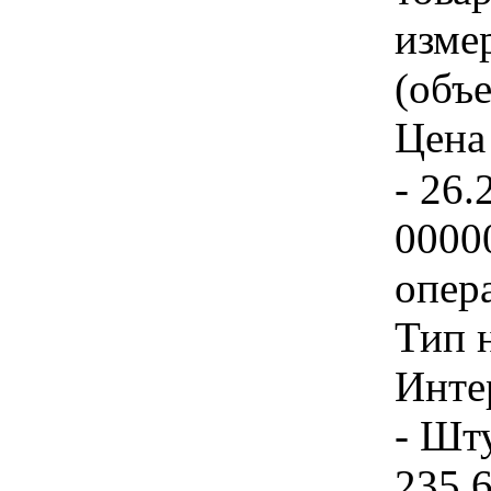
изме
(объе
Цена 
- 26.
0000
опер
Тип 
Инте
- Шту
235 