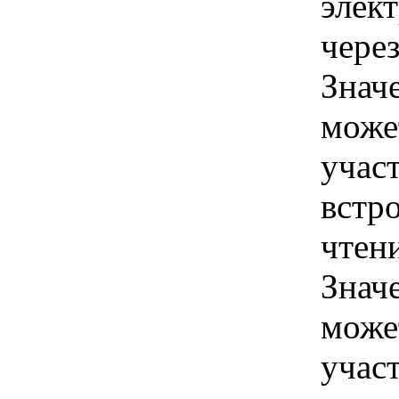
элек
чере
Знач
може
учас
встр
чтен
Знач
може
учас