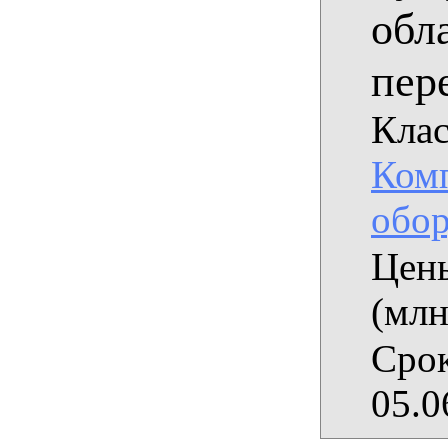
обл
пер
Клас
Ком
обор
Цены
(млн
Срок
05.0