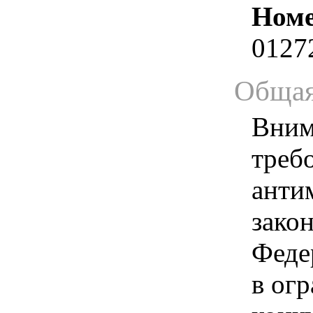
Номе
0127
Общая
Вним
треб
анти
зако
Феде
в ог