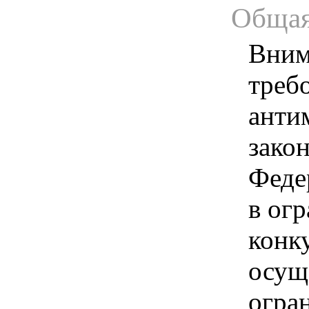
Общая
Вним
треб
анти
зако
Феде
в ог
конк
осущ
огра