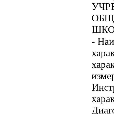
УЧР
ОБЩ
ШКОЛ
- На
хара
хара
изме
Инст
харак
Диаг