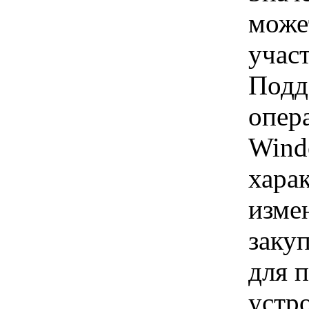
може
учас
Подд
опер
Wind
хара
изме
заку
для 
устр