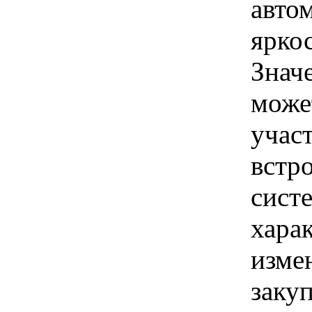
авто
ярко
Знач
може
учас
встр
сист
хара
изме
заку