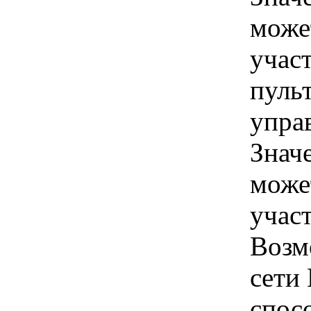
може
учас
пуль
упра
Знач
може
учас
Возм
сети
спос