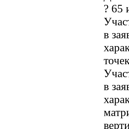
? 65
Учас
в зая
хара
точе
Учас
в зая
хара
матр
верти