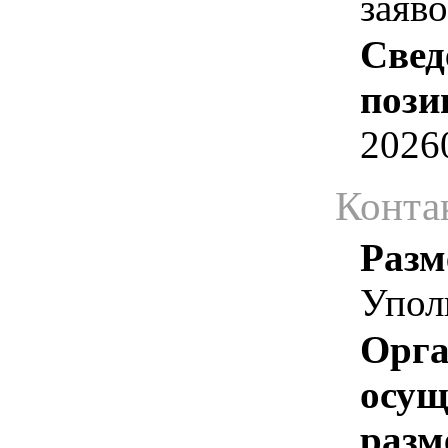
заяв
Свед
пози
2026
Конта
Разм
Упол
Орга
осу
разм