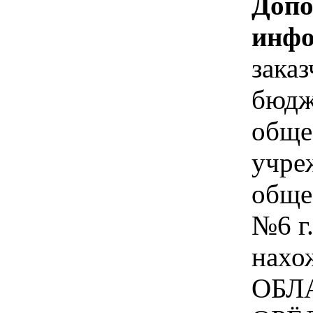
Допо
инфо
зака
бюдж
обще
учре
обще
№6 г
нахо
ОБЛА