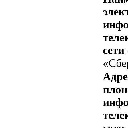
элек
инфо
теле
сети
«Сбе
Адре
площ
инфо
теле
сети