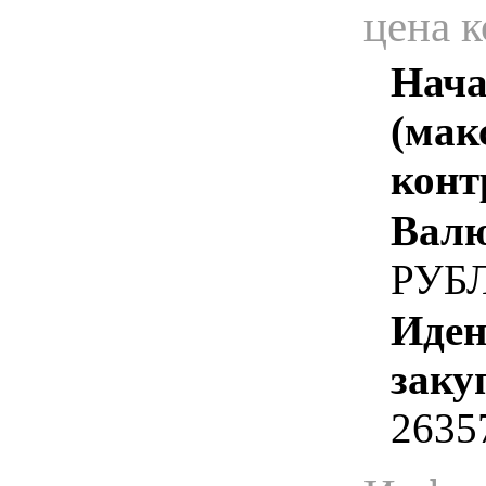
цена 
Нача
(мак
конт
Валю
РУБ
Иден
заку
2635