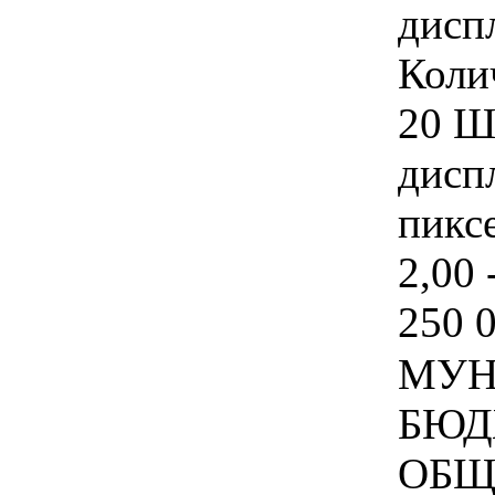
дисп
Коли
20 Ш
дисп
пиксе
2,00 
250 
МУН
БЮД
ОБЩ