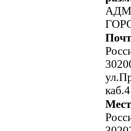
АДМ
ГОР
Почт
Росс
30200
ул.Пр
каб.
Мест
Росс
3020