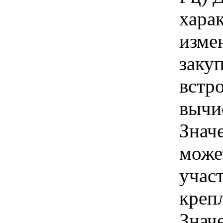
хара
изме
заку
встр
вычи
Знач
може
учас
креп
Знач