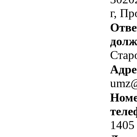
г, Пр
Отве
долж
Стар
Адре
umz@
Номе
теле
1405