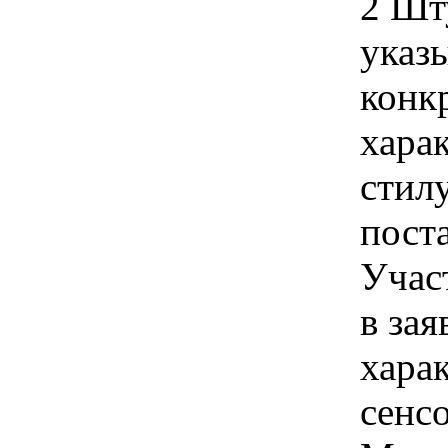
2 Шт
указы
конк
хара
стил
пост
Учас
в зая
хара
сенсо