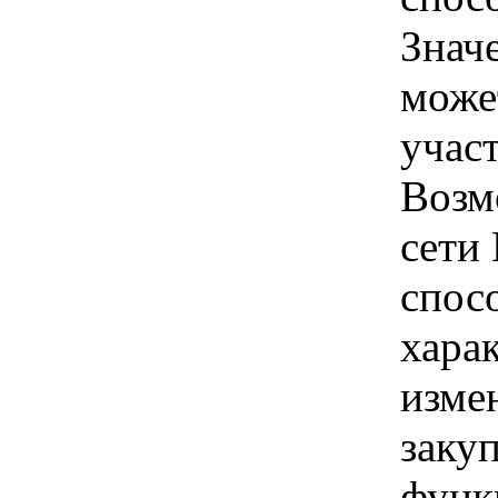
Знач
може
учас
Возм
сети
спос
хара
изме
заку
функ