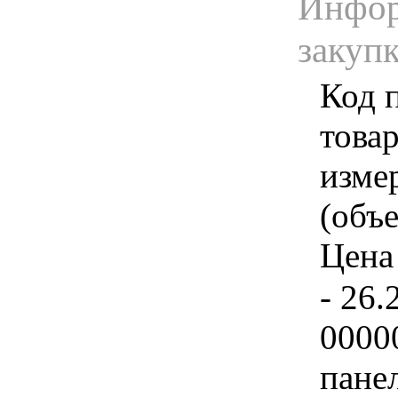
Инфор
закуп
Код 
товар
изме
(объе
Цена 
- 26.
0000
пане