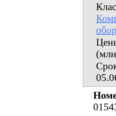
Клас
Ком
обор
Цены
(млн
Срок
05.0
Номе
0154