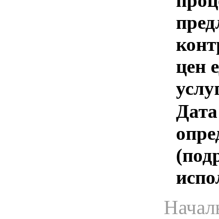
проц
пред
конт
цен 
услу
Дата
опре
(под
испо
Начал