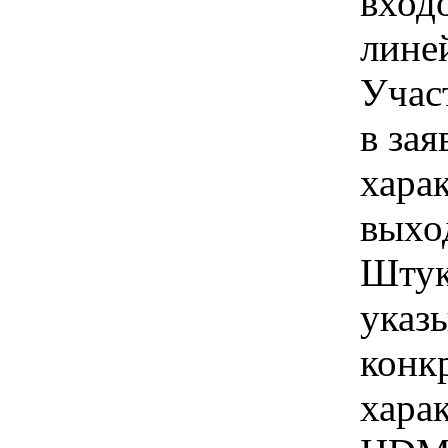
вход
лине
Учас
в зая
хара
выхо
Штук
указы
конк
хара