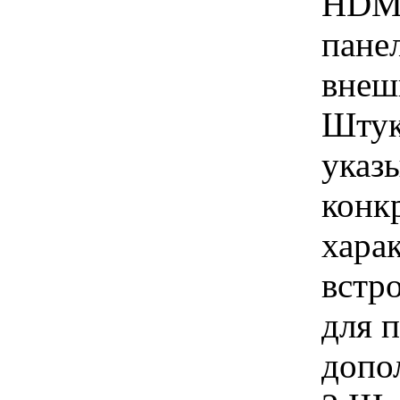
HDMI
пане
внеш
Штук
указы
конк
хара
встр
для 
допо