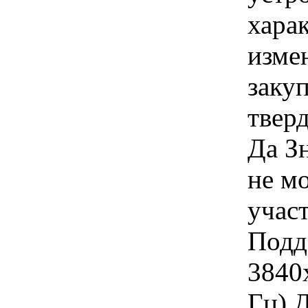
хара
изме
заку
твер
Да З
не м
учас
Подд
3840
Гц) 