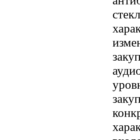
анти
стек
хара
изме
заку
ауди
уров
закуп
конк
хара