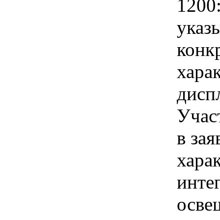
1200
указы
конк
хара
диспл
Учас
в зая
хара
инте
осве