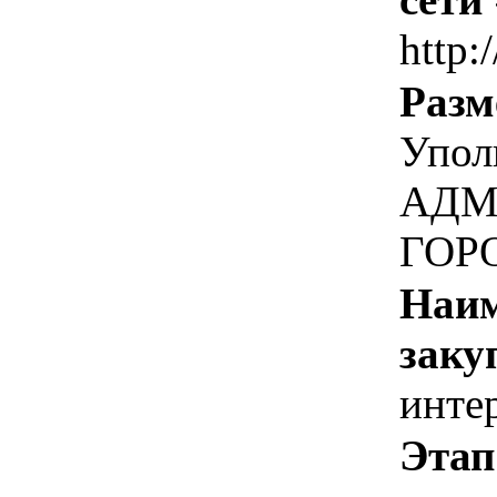
http:
Разм
Упол
АДМ
ГОР
Наим
заку
инте
Этап