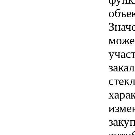
объе
Знач
може
учас
зака
стек
хара
изме
заку