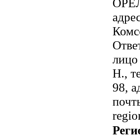
ОРЁЛ
адрес
Комс
Отве
лицо 
Н., т
98, 
почт
regio
Реги