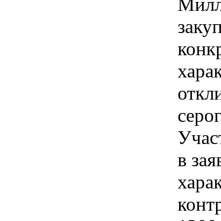
Милл
закуп
конк
хара
откл
серог
Учас
в зая
хара
конт