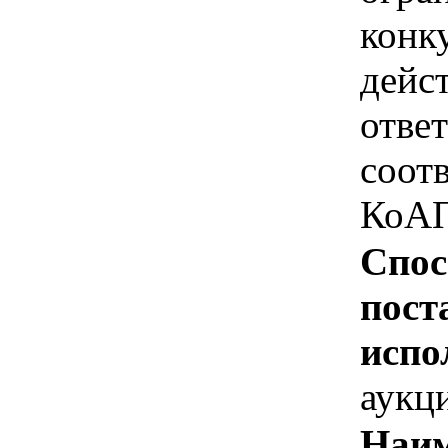
конк
дейс
отве
соотв
КоАП
Спос
пост
испо
аукц
Наим