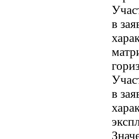
Учас
в зая
хара
матр
гориз
Учас
в зая
хара
эксп
Знач