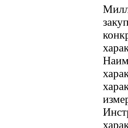
Милл
закуп
конк
хара
Наим
хара
хара
изме
Инст
харак