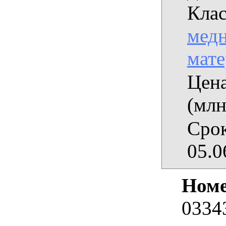
Клас
медн
мат
Цена
(млн
Срок
05.0
Номе
0334