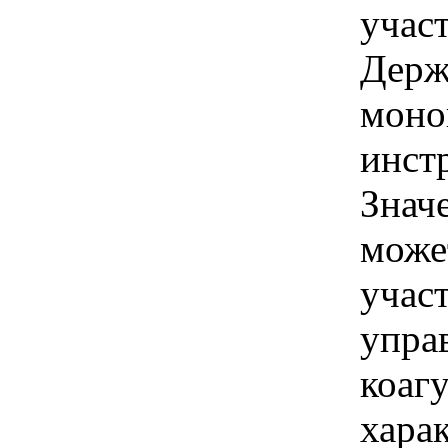
учас
Держ
моно
инст
Знач
може
учас
управ
коаг
хара