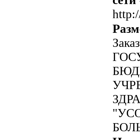
http:
Разм
Зака
ГОС
БЮД
УЧР
ЗДР
"УС
БОЛ