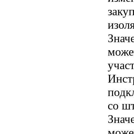
заку
изоля
Знач
може
учас
Инст
подк
со шт
Знач
може