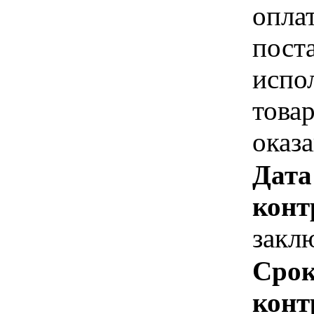
опла
пост
испо
това
оказ
Дата
конт
закл
Срок
конт