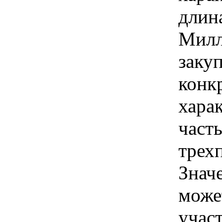
длина
Милл
закуп
конк
хара
часть
трехп
Знач
може
учас