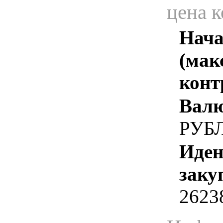
цена 
Нача
(мак
конт
Валю
РУБ
Иден
заку
2623