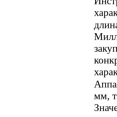
Инст
харак
длина
Милл
закуп
конк
хара
Аппар
мм, т
Знач