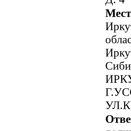
Мест
Ирку
обла
Иркут
Сиби
ИРК
Г.У
УЛ.
Отве