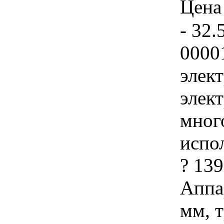
Цена 
- 32.
0000
элек
элек
мног
испо
? 13
Аппа
мм, 