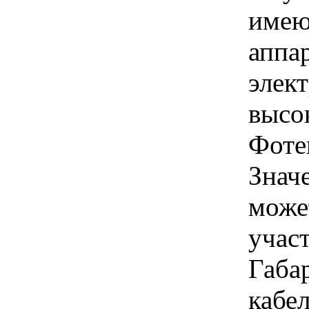
имею
аппа
элек
высо
Фоте
Знач
може
учас
Габа
кабел