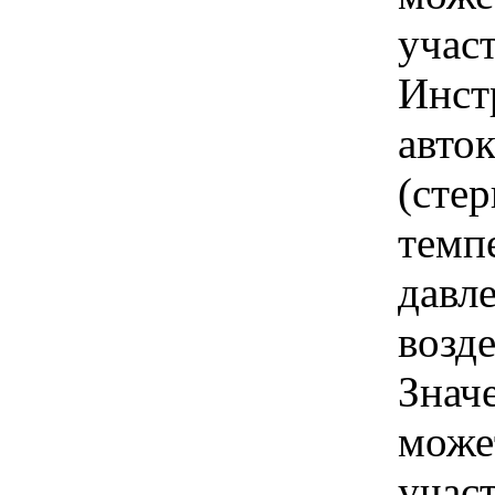
учас
Инст
авто
(сте
темп
давле
возде
Знач
може
учас