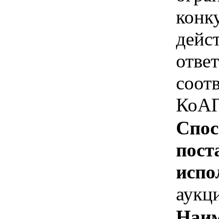
конк
дейс
отве
соотв
КоАП
Спос
пост
испо
аукц
Наим