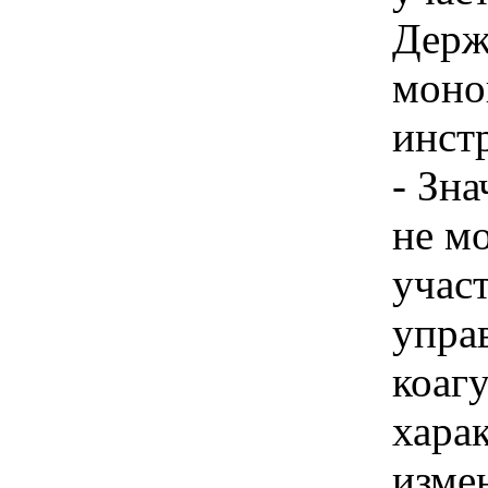
Держ
моно
инстр
- Зн
не м
учас
управ
коагу
хара
изме