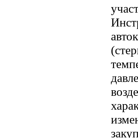
учас
Инст
авто
(сте
темп
давле
возд
хара
изме
заку