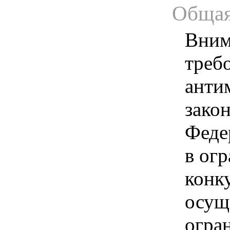
Общая
Вним
треб
анти
зако
Феде
в ог
конк
осущ
огра