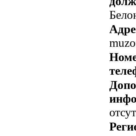
долж
Белон
Адре
muzo
Номе
теле
Допо
инфо
отсут
Реги