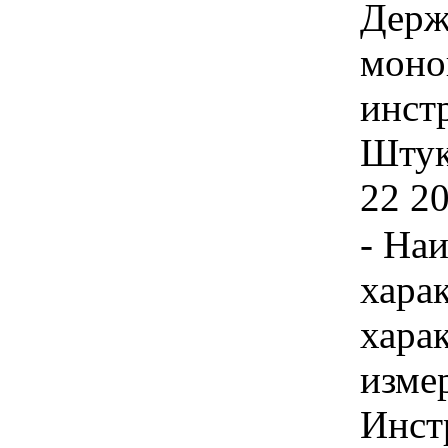
Держ
моно
инстр
Штука
22 2
- На
хара
хара
изме
Инст