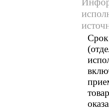
Инфор
испол
источ
Срок
(отд
испо
вклю
прие
това
оказа