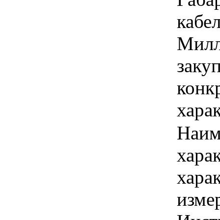
кабел
Милл
закуп
конк
хара
Наим
хара
хара
изме