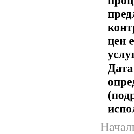
проц
пред
конт
цен 
услу
Дата
опре
(под
испо
Начал