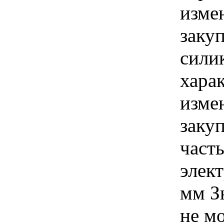
изме
заку
сили
хара
изме
заку
част
элек
мм З
не м