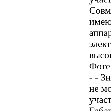
Совм
имею
аппа
элек
высо
Фоте
- - З
не м
учас
Габа