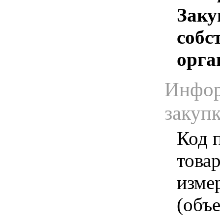
Заку
собс
орга
Инфор
закуп
Код 
товар
изме
(объе