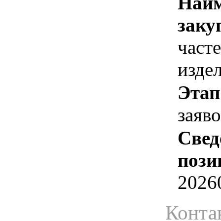
Наим
заку
част
изде
Этап
заяв
Свед
пози
2026
Конта