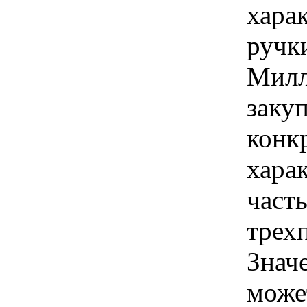
харак
ручки
Милл
закуп
конк
хара
часть
трех
Знач
може