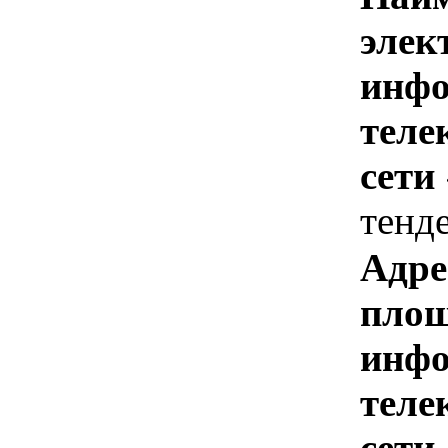
элек
инфо
теле
сети
тенд
Адре
площ
инфо
теле
сети