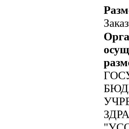
Разм
Зака
Орга
осу
разм
ГОС
БЮД
УЧР
ЗДР
"УС