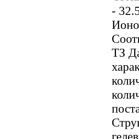
- 32.
Ионо
Соот
ТЗ Д
хара
коли
коли
поста
Стру
гелев