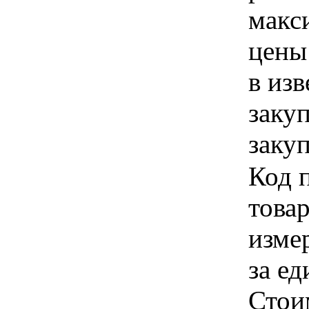
макс
цены
в из
заку
закуп
Код 
товар
изме
за ед
Стои