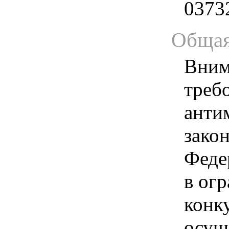
0373
Общая
Вним
треб
анти
зако
Феде
в ог
конк
осущ