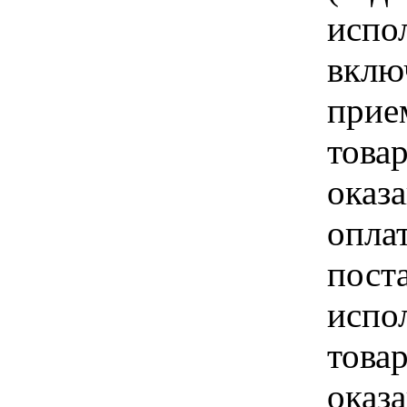
испо
вклю
прие
това
оказа
опла
пост
испо
това
оказ