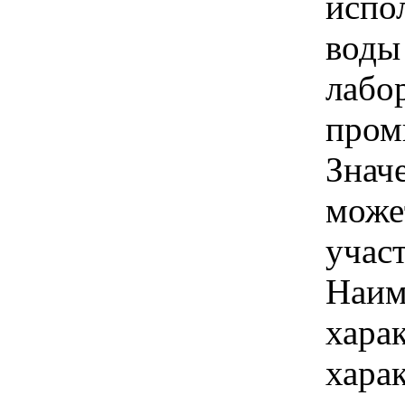
испо
воды
лабо
пром
Знач
може
учас
Наим
хара
хара