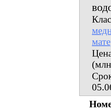
вод
Клас
медн
мат
Цена
(млн
Срок
05.0
Номе