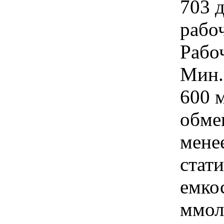
703 д
рабо
Рабоч
Мин.
600 
обме
мене
стат
емкос
ммол