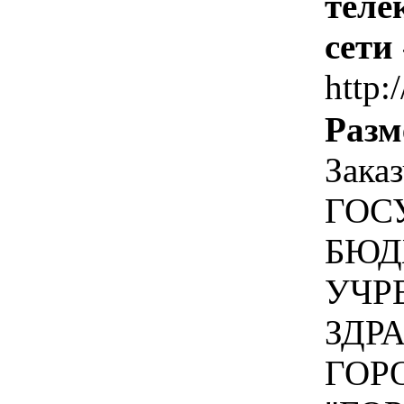
теле
сети
http:/
Разм
Зака
ГОС
БЮД
УЧР
ЗДР
ГОР