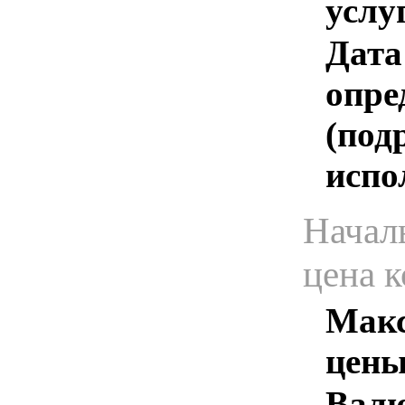
услу
Дата
опре
(под
испо
Начал
цена 
Макс
цены
Валю