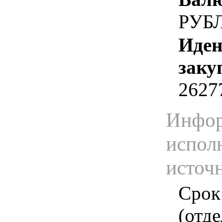
РУБ
Иден
заку
2627
Инфор
испол
источ
Срок
(отд