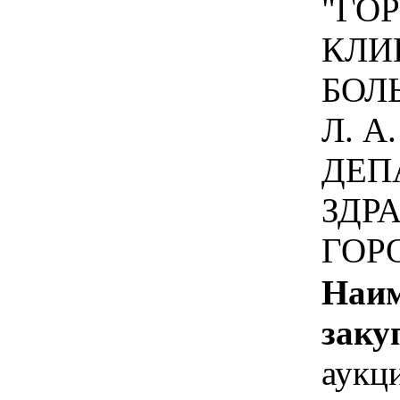
"ГО
КЛИ
БОЛ
Л. А
ДЕП
ЗДР
ГОР
Наим
заку
аукц