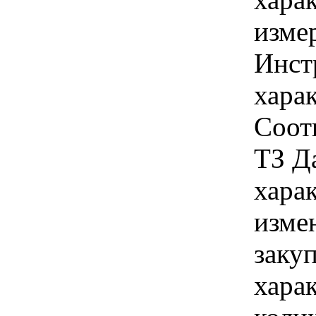
изме
Инст
харак
Соот
ТЗ Д
хара
изме
заку
хара