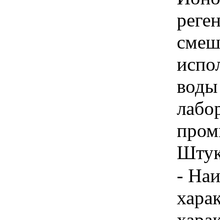
реге
смеш
испо
воды
лабо
пром
Штука
- На
хара
хара