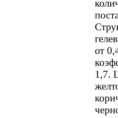
коли
поста
Стру
гелев
от 0,
коэф
1,7. 
желт
кори
черн