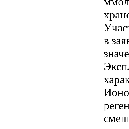
ммол
хран
Учас
в зая
знач
Эксп
хара
Ионо
реге
смеш