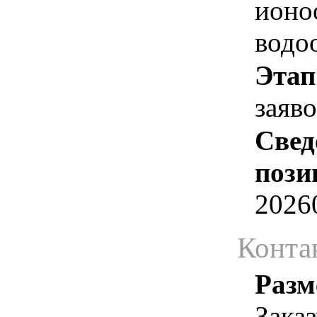
ионо
водо
Этап
заяв
Свед
пози
2026
Конта
Разм
Зака