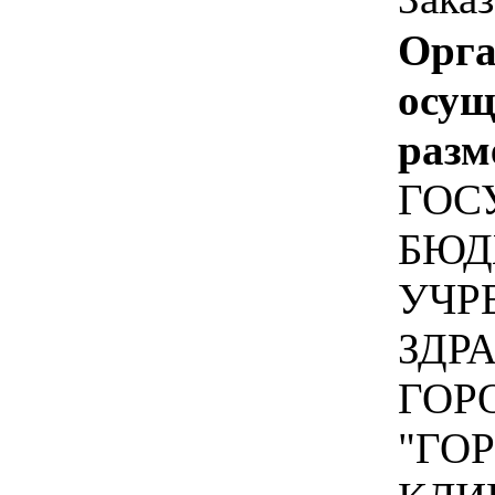
Орга
осу
разм
ГОС
БЮД
УЧР
ЗДР
ГОР
"ГО