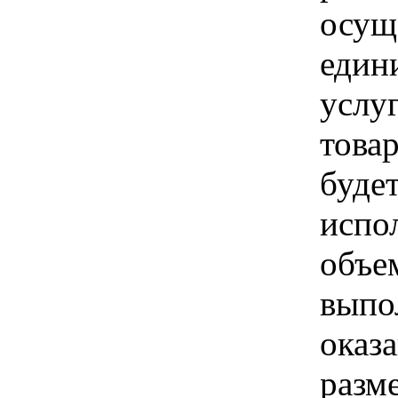
осущ
един
услуг
товар
буде
испо
объе
выпо
оказа
разм