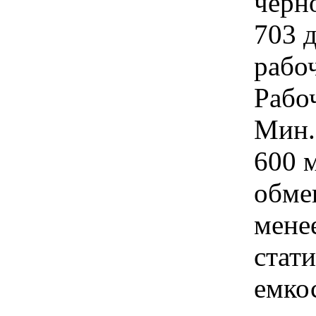
черн
703 д
рабо
Рабоч
Мин.
600 
обме
мене
стат
емкос