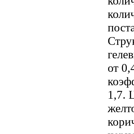
коли
коли
поста
Стру
гелев
от 0,
коэф
1,7. 
желт
кори