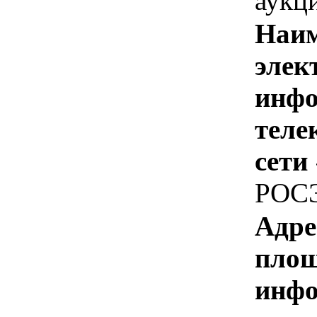
аукц
Наим
элек
инфо
теле
сети
РОС
Адре
площ
инфо