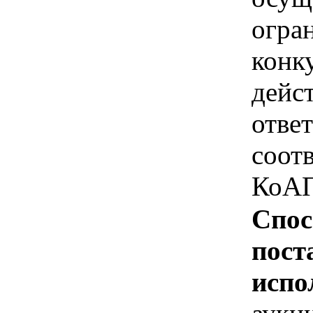
огра
конк
дейс
отве
соотв
КоАП
Спос
пост
испо