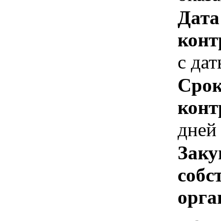
Дата
конт
с да
Срок
конт
дней
Заку
собс
орга