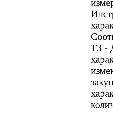
изме
Инст
харак
Соот
ТЗ - 
хара
изме
заку
хара
коли