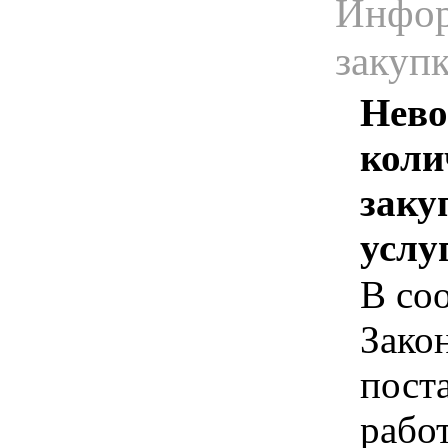
Инфор
закуп
Нево
коли
заку
услу
В соо
Зако
пост
рабо