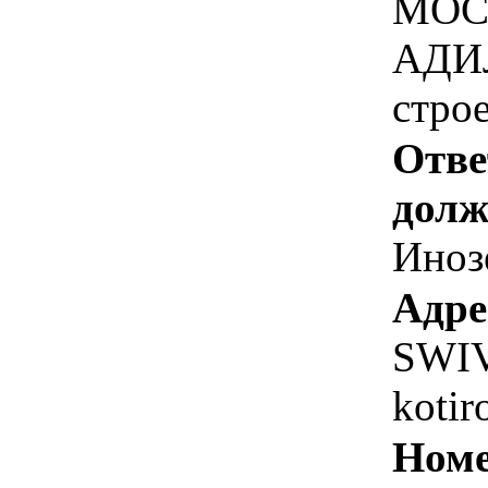
МОС
АДИЛ
строе
Отве
долж
Иноз
Адре
SWIV
koti
Номе