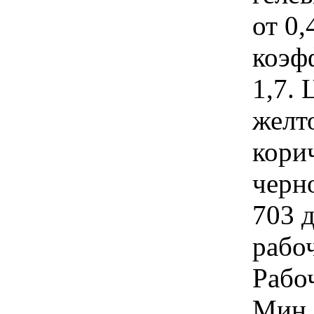
от 0,
коэф
1,7. 
желт
кори
черн
703 д
рабо
Рабоч
Мин.