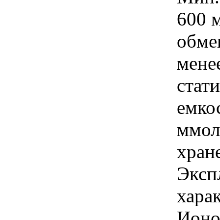
600 
обме
мене
стат
емкос
ммол
хран
Эксп
хара
Ионо