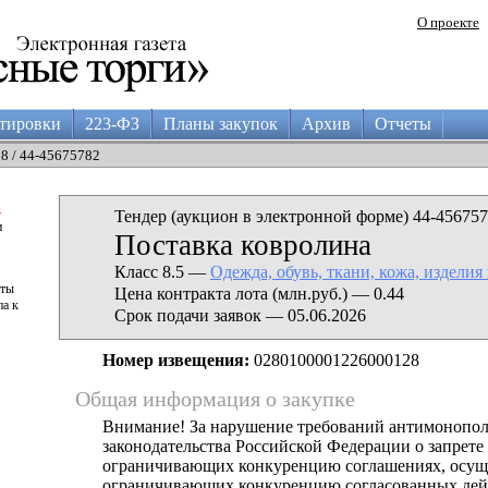
О проекте
тировки
223-ФЗ
Планы закупок
Архив
Отчеты
28 / 44-45675782
а
Тендер (аукцион в электронной форме) 44-456757
и
Поставка ковролина
Класс 8.5 —
Одежда, обувь, ткани, кожа, изделия
аты
Цена контракта лота (млн.руб.) — 0.44
па к
Срок подачи заявок — 05.06.2026
Номер извещения:
0280100001226000128
Общая информация о закупке
Внимание! За нарушение требований антимонопо
законодательства Российской Федерации о запрете 
ограничивающих конкуренцию соглашениях, осущ
ограничивающих конкуренцию согласованных дей