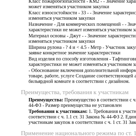
Класс пожаробезопасности - КМ2 - - Значение хар
может изменяться участником закупки
Класс износостойкости - 33 - - Значение характери
изменяться участником закупки
Назначение - Для коммерческих помещений - - Зна
характеристики не может изменяться участником з
Материал основы - Джут - - Значение характерист
изменяться участником закупки
Ширина рулона - ? 4 и < 4.5 - Метр - Участник зак
заявке конкретное значение характеристики
Вид изделия по способу изготовления - Тафтинговы
характеристики не может изменяться участником з
- Обоснование включения дополнительной информ
товаре, работе, услуге Создание соответствующей
бильярдной комнате в соответствии с дизайном.
Преимущества, требования к участникам
Преимущества:
Преимущество в соответствии с ч.
44-ФЗ - Размер преимущества не установлен
Требования к участникам:
1. Требования к участ
соответствии с ч. 1.1 ст. 31 Закона № 44-ФЗ 2. Еди
участникам закупок в соответствии с ч. 1 ст. 31 З
Применение национального режима по ст. 