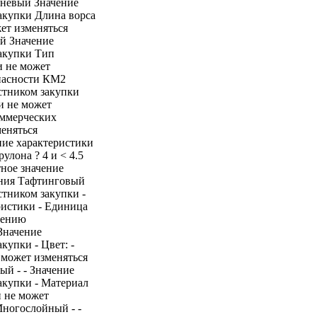
чневый Значение
акупки Длина ворса
ет изменяться
й Значение
закупки Тип
и не может
опасности КМ2
стником закупки
и не может
оммерческих
еняться
ние характеристики
лона ? 4 и < 4.5
тное значение
ения Тафтинговый
стником закупки -
ристики - Единица
нению
 Значение
купки - Цвет: -
 может изменяться
ый - - Значение
акупки - Материал
и не может
Многослойный - -