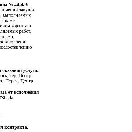
кона № 44-ФЗ:
аничений закупок
в, выполняемых
 так же
оисхождения, а
лняемых работ,
лицами,
Постановление
 предоставлению
 оказания услуги:
рск, тер. Центр
од Сорск, Центр
аза от исполнения
-ФЗ:
Да
а
%
я контракта,