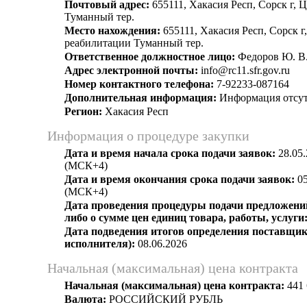
Почтовый адрес:
655111, Хакасия Респ, Сорск г, 
Туманный тер.
Место нахождения:
655111, Хакасия Респ, Сорск г
реабилитации Туманный тер.
Ответственное должностное лицо:
Федоров Ю. В
Адрес электронной почты:
info@rc11.sfr.gov.ru
Номер контактного телефона:
7-92233-087164
Дополнительная информация:
Информация отсут
Регион:
Хакасия Респ
Информация о процедуре закупки
Дата и время начала срока подачи заявок:
28.05.
(МСК+4)
Дата и время окончания срока подачи заявок:
05
(МСК+4)
Дата проведения процедуры подачи предложений
либо о сумме цен единиц товара, работы, услуги
Дата подведения итогов определения поставщик
исполнителя):
08.06.2026
Начальная (максимальная) цена контракта
Начальная (максимальная) цена контракта:
441 
Валюта:
РОССИЙСКИЙ РУБЛЬ