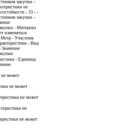
стником закупки -
актеристики не
остойкости - 33 - -
стником закупки -
чение
акупки - Материал
ет изменяться
- Метр - Участник
арактеристики - Вид
- Значение
акупки
ристики - Единица
нению
и не может
тики не может
ктеристики не может
ктеристики не
теристики не может