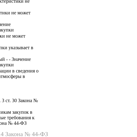
актеристики не
стики не может
чение
акупки
ики не может
упки указывает в
й - - Значение
акупки
ации в сведения о
 атмосферы в
 3 ст. 30 Закона №
никам закупок в
ные требования к
акона № 44-ФЗ
14 Закона № 44-ФЗ