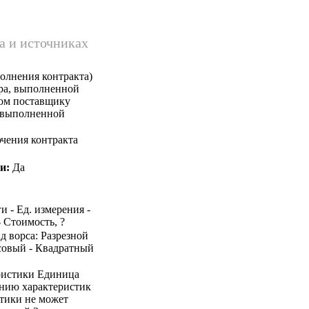
а и источниках
олнения контракта)
ара, выполненной
ком поставщику
, выполненной
чения контракта
и:
Да
и - Ед. измерения -
- Стоимость, ?
ид ворса: Разрезной
совый - Квадратный
ристики Единица
ению характеристик
стики не может