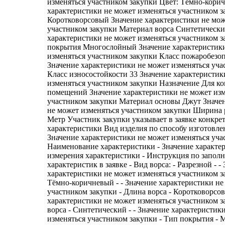
изменяться участником закупки Цвет: Тёмно-кори
характеристики не может изменяться участником з
Коротковорсовый Значение характеристики не мож
участником закупки Материал ворса Синтетически
характеристики не может изменяться участником 
покрытия Многослойный Значение характеристик
изменяться участником закупки Класс пожаробез
Значение характеристики не может изменяться уча
Класс износостойкости 33 Значение характеристик
изменяться участником закупки Назначение Для к
помещений Значение характеристики не может изм
участником закупки Материал основы Джут Значе
не может изменяться участником закупки Ширина ру
Метр Участник закупки указывает в заявке конкре
характеристики Вид изделия по способу изготовл
Значение характеристики не может изменяться уча
Наименование характеристики - Значение характе
измерения характеристики - Инструкция по запол
характеристик в заявке - Вид ворса: - Разрезной - -
характеристики не может изменяться участником за
Тёмно-коричневый - - Значение характеристики не
участником закупки - Длина ворса - Коротковорсов
характеристики не может изменяться участником з
ворса - Синтетический - - Значение характеристик
изменяться участником закупки - Тип покрытия - 