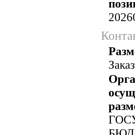
пози
2026
Конта
Разм
Зака
Орга
осу
разм
ГОС
БЮД