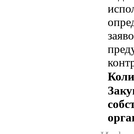
испо
опре
заяво
пред
конт
Коли
Заку
собс
орга