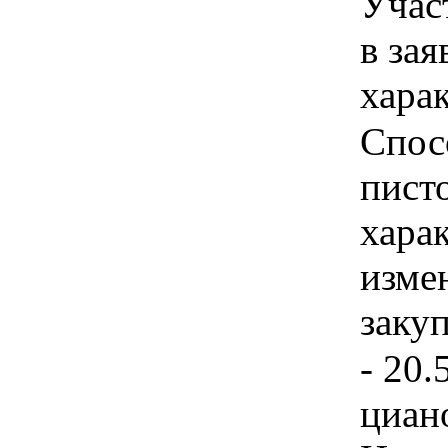
Учас
в зая
хара
Спос
писто
хара
изме
заку
- 20.
циан