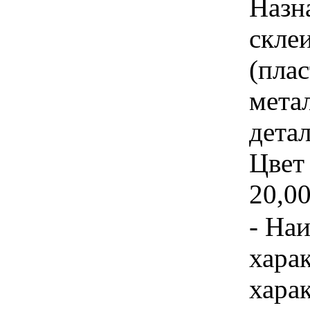
Назн
скле
(пла
мета
дета
Цвет
20,00
- На
хара
хара