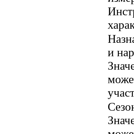
Инст
харак
Назн
и нар
Знач
може
учас
Сезон
Знач
може