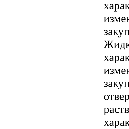
хара
изме
заку
Жидк
хара
изме
заку
отве
раст
хара