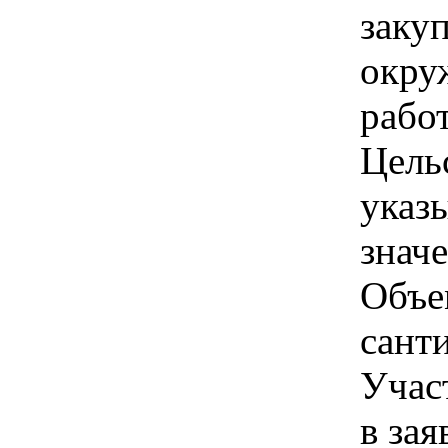
заку
окру
работ
Цель
указы
знач
Объе
сант
Учас
в зая