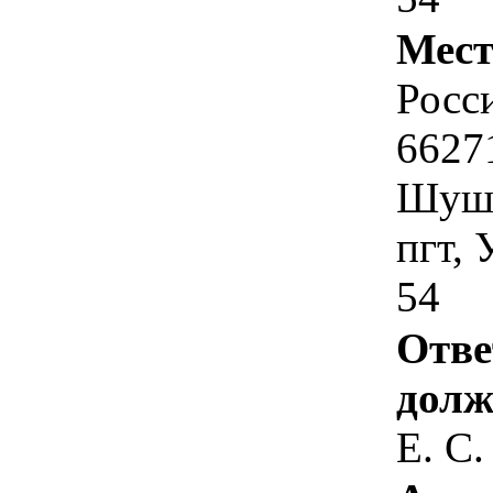
Мест
Росс
6627
Шуше
пгт
54
Отве
долж
Е. С.