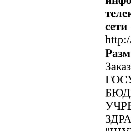
теле
сети
http:
Разм
Зака
ГОС
БЮД
УЧР
ЗДР