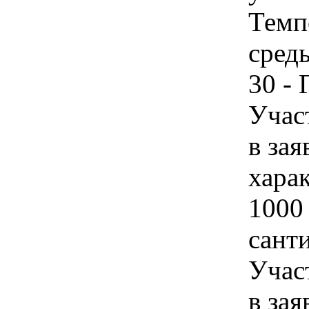
Темп
среды
30 - 
Учас
в зая
харак
1000
сант
Учас
в зая