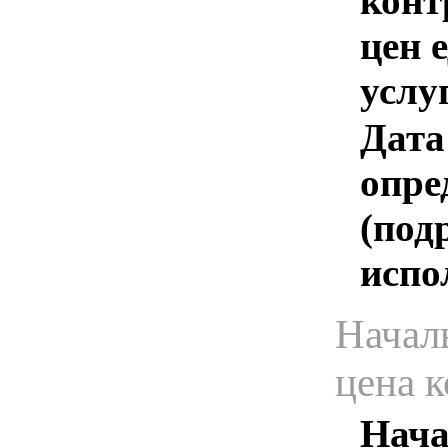
конт
цен 
услу
Дата
опре
(под
испо
Начал
цена 
Нача