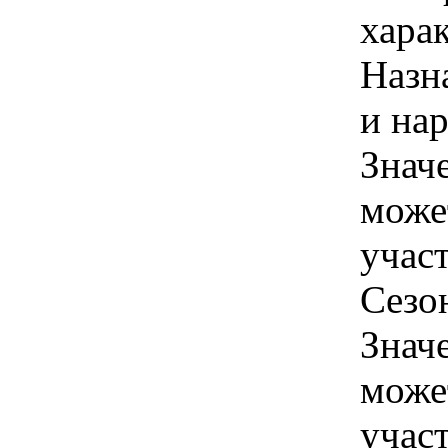
харак
Назн
и нар
Знач
може
учас
Сезон
Знач
може
учас