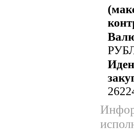
(мак
конт
Валю
РУБ
Иден
заку
2622
Инфор
испол