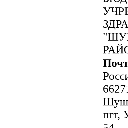
УЧР
ЗДР
"ШУ
РАЙ
Почт
Росс
6627
Шуше
пгт
54