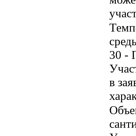
учас
Темп
среды
30 - 
Учас
в зая
хара
Объе
сант