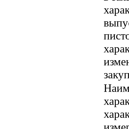
хара
выпус
писто
хара
изме
заку
Наим
хара
хара
изме