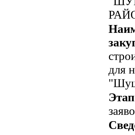
"ШУ
РАЙ
Наим
заку
стро
для 
"Шуш
Этап
заяв
Свед