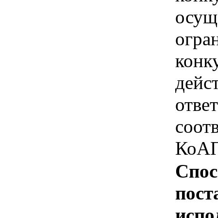
осущ
огра
конк
дейс
отве
соотв
КоАП
Спос
пост
испо