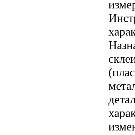
изме
Инст
харак
Назн
скле
(пла
мета
дета
хара
изме