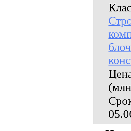
Клас
Стро
комп
бло
кон
Цена
(млн
Срок
05.0