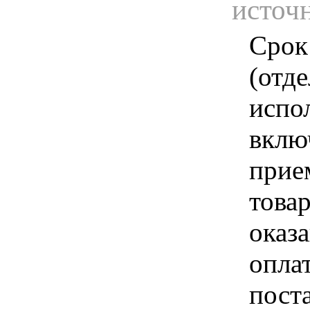
источ
Срок
(отд
испо
вклю
прие
това
оказа
опла
пост