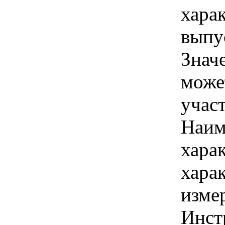
хара
выпу
Знач
може
учас
Наим
хара
хара
изме
Инст