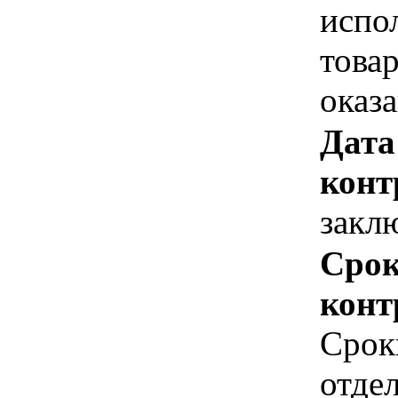
испо
това
оказ
Дата
конт
закл
Срок
конт
Срок
отде