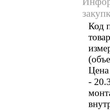
Инфор
закуп
Код 
товар
изме
(объе
Цена 
- 20.
монт
внут