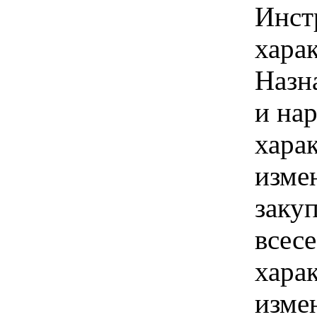
Инст
харак
Назн
и на
хара
изме
заку
всес
хара
изме