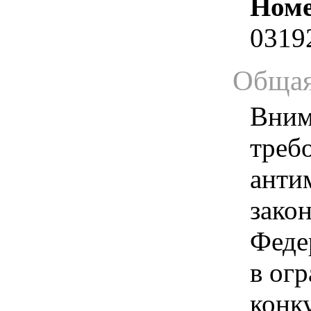
Номе
0319
Общая
Вним
треб
анти
зако
Феде
в ог
конк