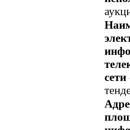
аукц
Наим
элек
инфо
теле
сети
тенд
Адре
площ
инфо