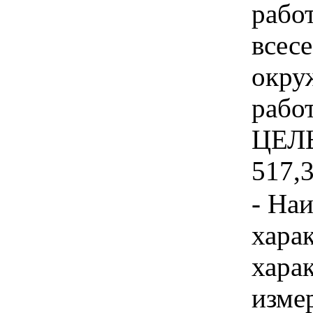
рабо
всес
окру
работ
ЦЕЛЬ
517,3
- На
хара
хара
изме