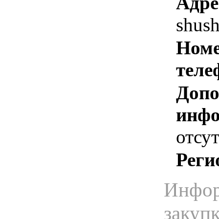
Адре
shus
Номе
теле
Допо
инфо
отсут
Реги
Инфор
закуп