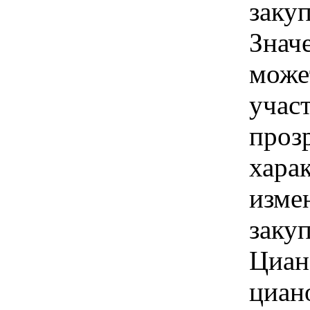
заку
Знач
може
учас
проз
хара
изме
заку
Циан
циан