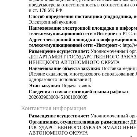
предусмотрена ответственность в соответствии со
и ст. 178 УК РФ
Способ определения поставщика (подрядчика, и
Электронный аукцион
Наименование электронной площадки в информ
телекоммуникационной сети «Интернет»:
РТС-те
Адрес электронной площадки в информационно
телекоммуникационной сети «Интернет»:
http://
Размещение осуществляет:
Уполномоченный орг
ДЕПАРТАМЕНТ ГОСУДАРСТВЕННОГО ЗАКАЗ
НЕНЕЦКОГО АВТОНОМНОГО ОКРУГА
Наименование объекта закупки:
Поставка медиц
(Лезвие скальпеля, многоразового использования;
одноразового использования)
Этап закупки:
Подача заявок
Сведения о связи с позицией плана-графика:
202603903000451001000005
Контактная информация
Размещение осуществляет:
Уполномоченный орг
Организация, осуществляющая размещение:
ДЕ
ГОСУДАРСТВЕННОГО ЗАКАЗА ЯМАЛО-НЕН
АВТОНОМНОГО ОКРУГА