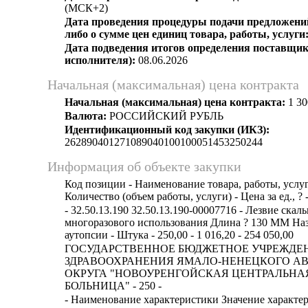
(МСК+2)
Дата проведения процедуры подачи предложений
либо о сумме цен единиц товара, работы, услуги
Дата подведения итогов определения поставщик
исполнителя):
08.06.2026
Начальная (максимальная) цена контракта
Начальная (максимальная) цена контракта:
1 30
Валюта:
РОССИЙСКИЙ РУБЛЬ
Идентификационный код закупки (ИКЗ):
262890401271089040100100051453250244
Информация об объекте закупки
Код позиции - Наименование товара, работы, услуг
Количество (объем работы, услуги) - Цена за ед., ? 
- 32.50.13.190 32.50.13.190-00007716 - Лезвие скаль
многоразового использования Длина ? 130 ММ На
аутопсии - Штука - 250,00 - 1 016,20 - 254 050,00
ГОСУДАРСТВЕННОЕ БЮДЖЕТНОЕ УЧРЕЖДЕ
ЗДРАВООХРАНЕНИЯ ЯМАЛО-НЕНЕЦКОГО А
ОКРУГА "НОВОУРЕНГОЙСКАЯ ЦЕНТРАЛЬНА
БОЛЬНИЦА" - 250 -
- Наименование характеристики Значение характе