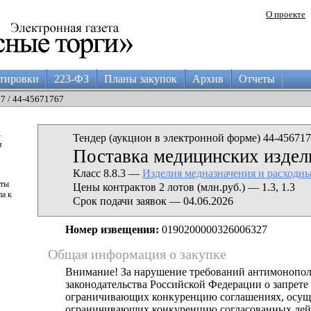
О проекте
тировки
223-ФЗ
Планы закупок
Архив
Отчеты
27 / 44-45671767
а
Тендер (аукцион в электронной форме) 44-456717
и
Поставка медицинских издел
Класс 8.8.3 —
Изделия медназначения и расходн
аты
Цены контрактов 2 лотов (млн.руб.) — 1.3, 1.3
па к
Срок подачи заявок — 04.06.2026
Номер извещения:
0190200000326006327
Общая информация о закупке
Внимание! За нарушение требований антимонопо
законодательства Российской Федерации о запрете 
ограничивающих конкуренцию соглашениях, осущ
ограничивающих конкуренцию согласованных дей