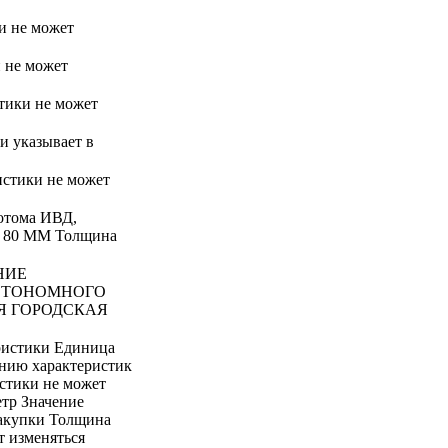
и не может
и не может
стики не может
ки указывает в
истики не может
ротома ИВД,
а 80 ММ Толщина
НИЕ
ВТОНОМНОГО
Я ГОРОДСКАЯ
ристики Единица
ению характеристик
стики не может
тр Значение
закупки Толщина
т изменяться