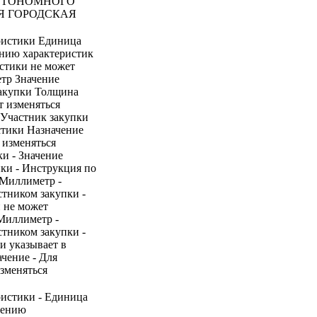
ВТОНОМНОГО
Я ГОРОДСКАЯ
ристики Единица
ению характеристик
стики не может
тр Значение
закупки Толщина
т изменяться
5 Участник закупки
стики Назначение
 изменяться
и - Значение
ики - Инструкция по
 Миллиметр -
стником закупки -
и не может
 Миллиметр -
стником закупки -
ки указывает в
ачение - Для
изменяться
ристики - Единица
нению