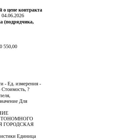
 о цене контракта
:
04.06.2026
а (подрядчика,
0 550,00
и - Ед. измерения -
- Стоимость, ?
пеля,
значение Для
НИЕ
ВТОНОМНОГО
Я ГОРОДСКАЯ
ристики Единица