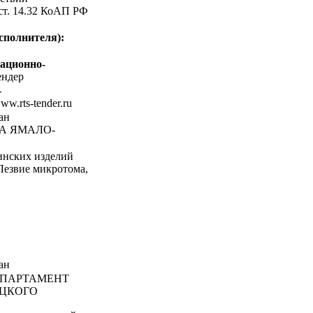
 ст. 14.32 КоАП РФ
сполнителя):
ационно-
ндер
-
www.rts-tender.ru
ан
А ЯМАЛО-
инских изделий
 Лезвие микротома,
ан
ПАРТАМЕНТ
ЕЦКОГО