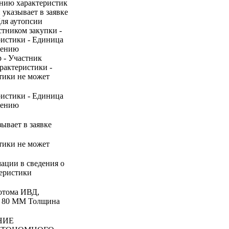
ению характеристик
 указывает в заявке
Для аутопсии
стником закупки -
ристики - Единица
нению
р - Участник
арактеристики -
стики не может
ристики - Единица
нению
ывает в заявке
стики не может
ации в сведения о
теристики
ротома ИВД,
а 80 ММ Толщина
НИЕ