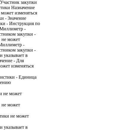
5 Участник закупки
стики Назначение
 может изменяться
и - Значение
ики - Инструкция по
 Миллиметр -
стником закупки -
и не может
 Миллиметр -
стником закупки -
ки указывает в
ачение - Для
может изменяться
ристики - Единица
нению
и не может
и не может
стики не может
ки указывает в