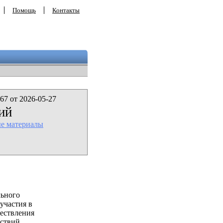
Помощь
Контакты
67 от 2026-05-27
ий
ые материалы
льного
участия в
ествления
ствий