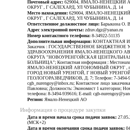
Почтовый адрес:
629004, ЯМАЛО-НЕНЕЦКИЙ
ОКРУГ , Г САЛЕХАРД, УЛ ЧУБЫНИНА, Д. 14
Место нахождения:
629004, ЯМАЛО-НЕНЕЦК
ОКРУГ , Г САЛЕХАРД, УЛ ЧУБЫНИНА, Д. 14
Ответственное должностное лицо:
Барыкина О. В
Адрес электронной почты:
zdrav.dgz@yanao.ru
Номер контактного телефона:
8-34922-51135
Дополнительная информация:
КОНТАКТНАЯ 
Заказчик : ГОСУДАРСТВЕННОЕ БЮДЖЕТНОЕ
ЗДРАВООХРАНЕНИЯ ЯМАЛО-НЕНЕЦКОГО А
ОКРУГА "НОВОУРЕНГОЙСКАЯ ЦЕНТРАЛЬНА
БОЛЬНИЦА"; Контактная информация : Местонахо
ЯМАЛО-НЕНЕЦКИЙ АВТОНОМНЫЙ ОКРУГ , гор
ГОРОД НОВЫЙ УРЕНГОЙ, Г НОВЫЙ УРЕНГОЙ
ГЕОЛОГОРАЗВЕДЧИКОВ, Д. 7; Телефон: 7-3494-94
cgb_nurengoy@inbox.ru; Контактное лицо заказчик
Павловна; Должность: Экономист 1 категории; Но
телефона: 8-3494-939616; E-mail: cgb-nurengoy@yan
Регион:
Ямало-Ненецкий АО
Информация о процедуре закупки
Дата и время начала срока подачи заявок:
27.05.
(МСК+2)
Дата и время окончания срока подачи заявок:
04