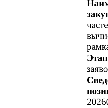
Наим
заку
част
вычи
рамк
Этап
заяв
Свед
пози
2026