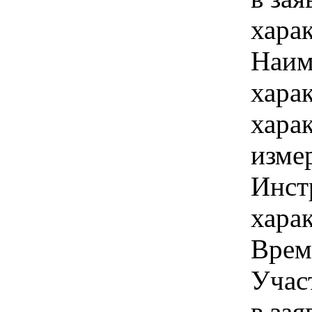
хара
Наим
хара
хара
изме
Инст
харак
Время
Учас
в зая