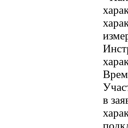
хара
хара
изме
Инст
харак
Врем
Учас
в зая
хара
подк