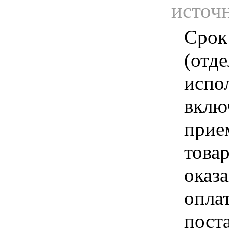
источ
Срок
(отд
испо
вклю
прие
това
оказа
опла
пост