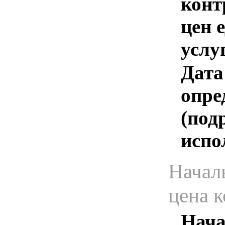
конт
цен 
услу
Дата
опре
(под
испо
Начал
цена 
Нача