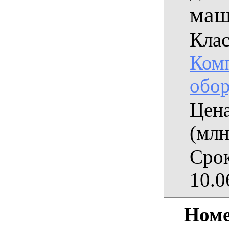
ма
Клас
Ком
обор
Цена
(млн
Срок
10.0
Номе