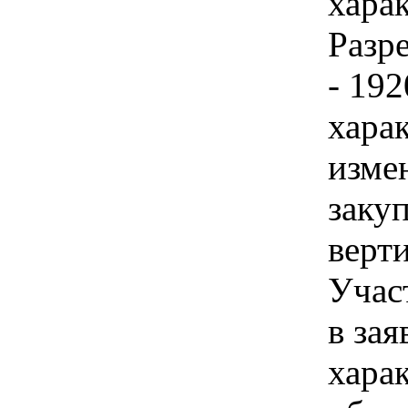
хара
Разр
- 192
хара
изме
закуп
верти
Учас
в зая
хара