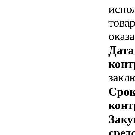
испо
това
оказ
Дата
конт
закл
Срок
конт
Заку
сред