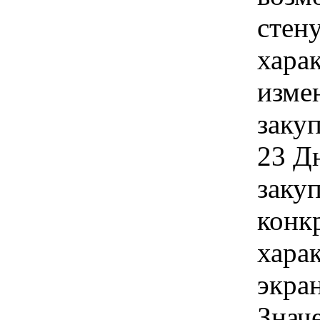
стен
хара
изме
заку
23 Д
закуп
конк
хара
экра
Знач