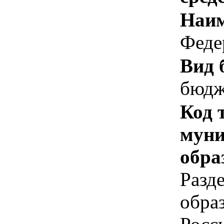
Наим
Феде
Вид 
бюдж
Код 
муни
обра
Разд
обра