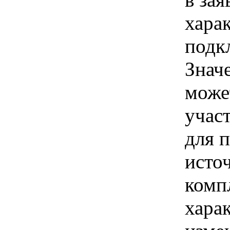
хара
подк
Знач
може
учас
для 
исто
компл
хара