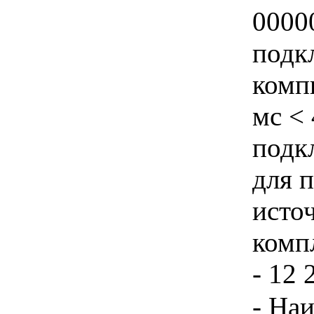
0000
подк
комп
мс <
подк
для 
исто
компл
- 12 
- На