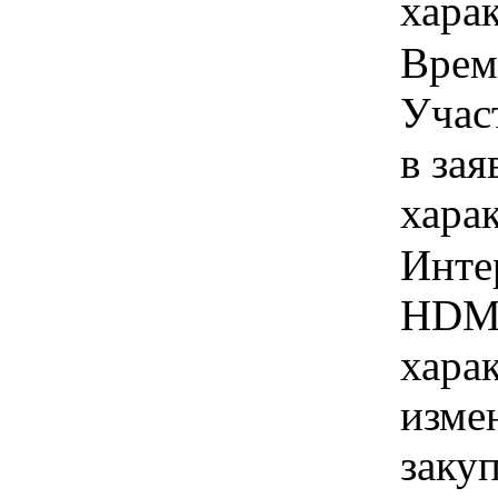
харак
Время
Учас
в зая
хара
Инте
HDMI
хара
изме
заку