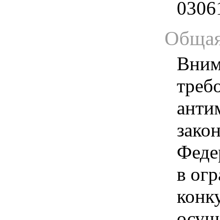
0306
Общая
Вним
треб
анти
зако
Феде
в ог
конк
осущ