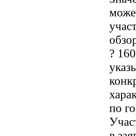
може
учас
обзор
? 16
указы
конк
хара
по го
Учас
в зая