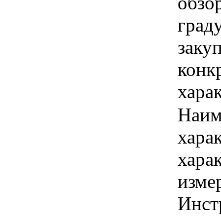
обзо
граду
закуп
конк
хара
Наим
хара
хара
изме
Инст