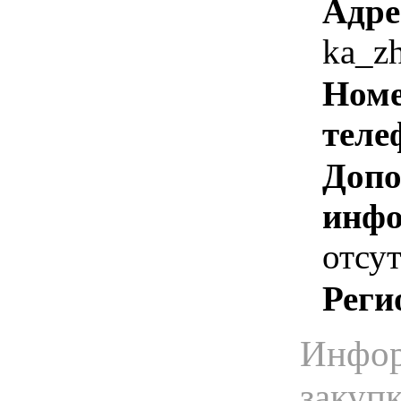
Адре
ka_z
Номе
теле
Допо
инфо
отсут
Реги
Инфор
закуп