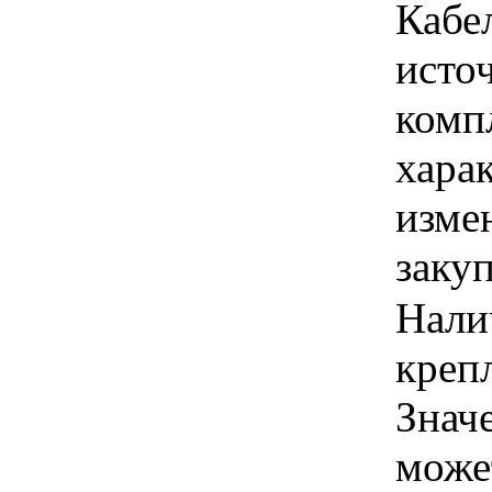
Кабе
исто
компл
хара
изме
заку
Нали
крепл
Знач
може