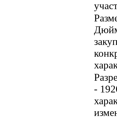
учас
Разме
Дюйм
закуп
конк
хара
Разр
- 192
хара
изме