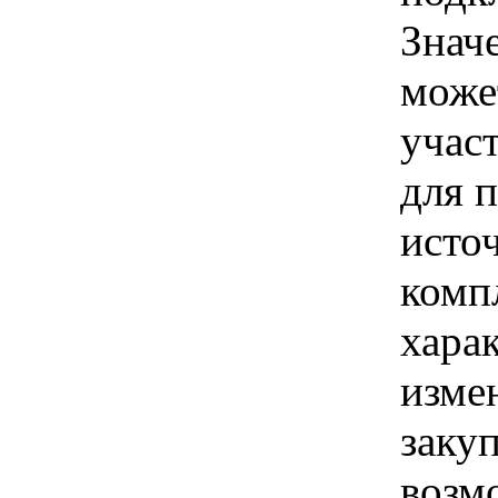
Знач
може
учас
для 
исто
комп
хара
изме
заку
возм