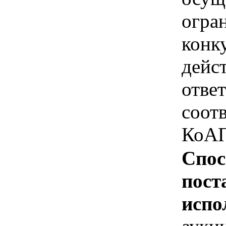
огра
конк
дейс
отве
соотв
КоАП
Спос
пост
испо