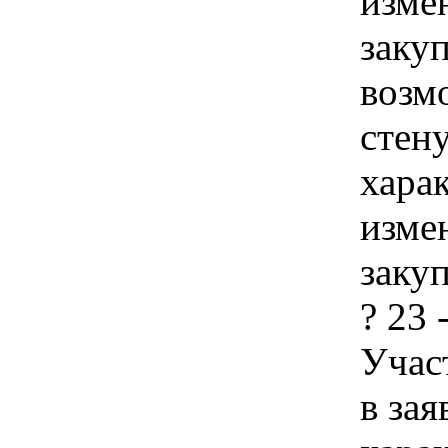
изме
заку
возм
стену
хара
изме
закуп
? 23 
Учас
в зая