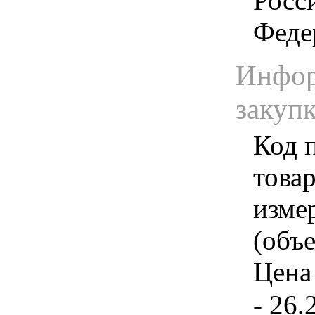
Росс
Феде
Инфор
закуп
Код 
товар
изме
(объе
Цена 
- 26.