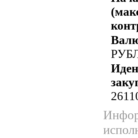
(мак
конт
Валю
РУБ
Иден
заку
2611
Инфор
испол