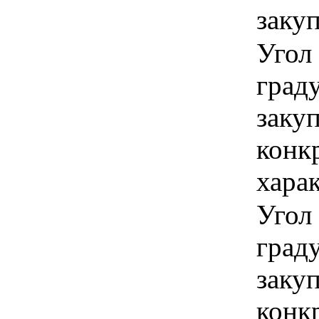
заку
Угол 
граду
закуп
конк
хара
Угол
граду
закуп
конк