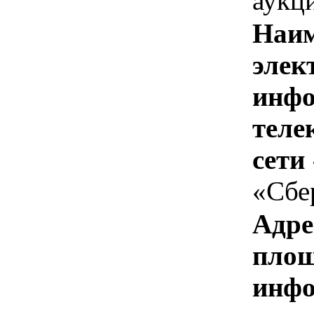
аукц
Наим
элек
инфо
теле
сети
«Сбе
Адре
площ
инфо