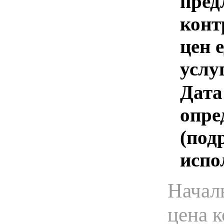
пред
конт
цен 
услу
Дата
опре
(под
испо
Начал
цена 