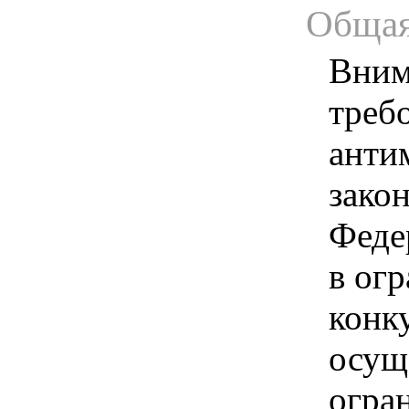
Общая
Вним
треб
анти
зако
Феде
в ог
конк
осущ
огра