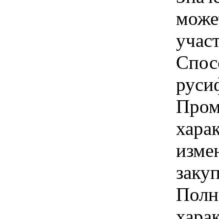
може
учас
Спос
руси
Пром
хара
изме
закуп
Полн
хара