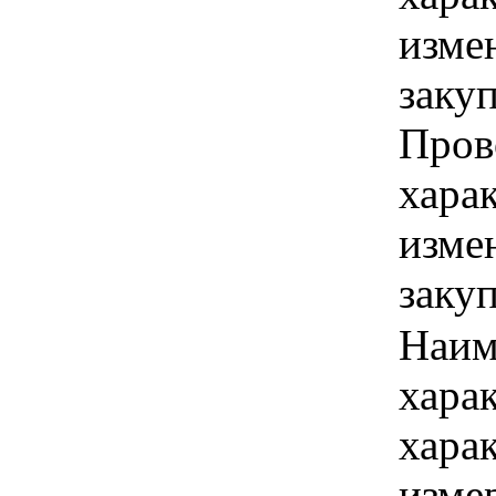
изме
заку
Пров
хара
изме
заку
Наим
хара
хара
изме