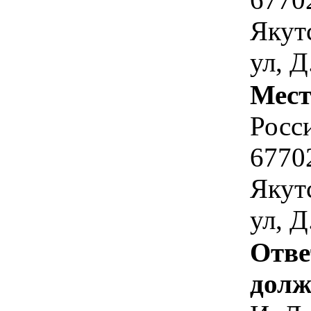
Якут
ул, Д
Мест
Росс
67702
Якут
ул, Д
Отве
долж