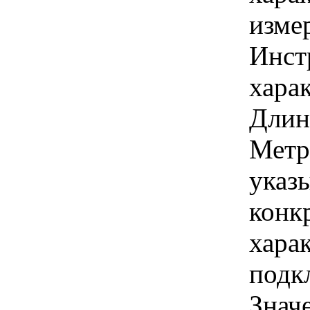
изме
Инст
харак
Длина
Метр
указы
конк
хара
подк
Знач