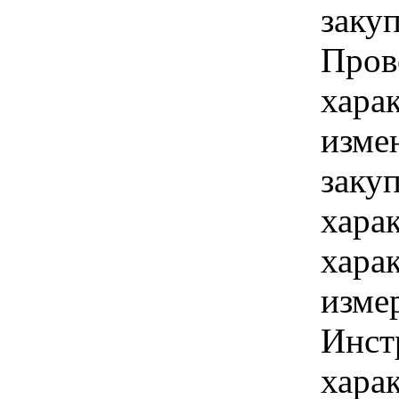
заку
Пров
хара
изме
заку
хара
хара
изме
Инст
харак