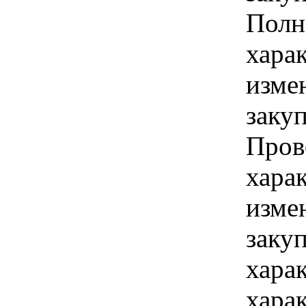
Полн
хара
изме
заку
Пров
хара
изме
заку
хара
хара