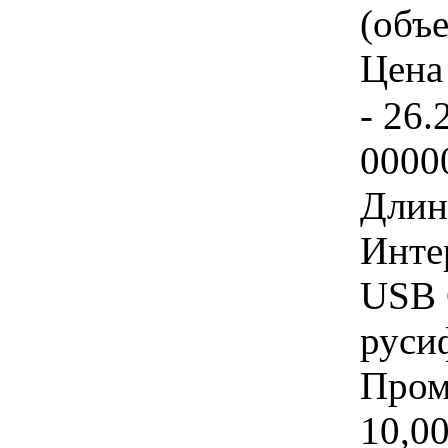
(объе
Цена 
- 26.
0000
Длина
Инте
USB 
руси
Пром
10,00