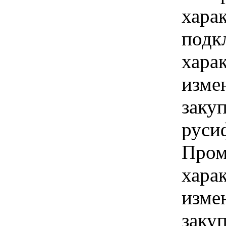
хара
подк
хара
изме
заку
руси
Пром
хара
изме
заку