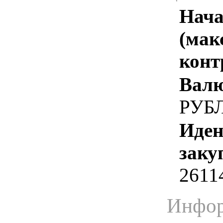
Нача
(мак
конт
Валю
РУБ
Иден
заку
2611
Инфор