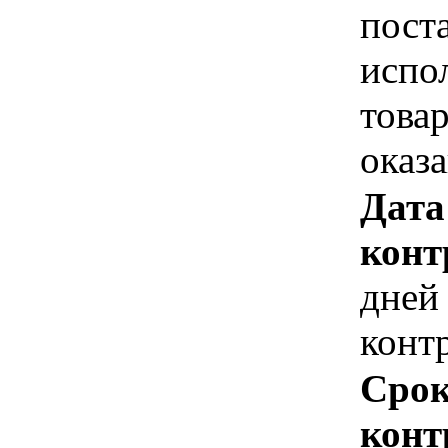
пост
испо
това
оказ
Дата
конт
дней
конт
Срок
конт