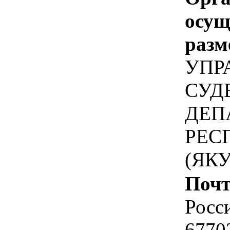
осу
разм
УПР
СУД
ДЕП
РЕС
(ЯК
Почт
Росс
67702