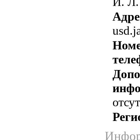
И. Л.
Адре
usd.j
Номе
теле
Допо
инфо
отсут
Реги
Инфор