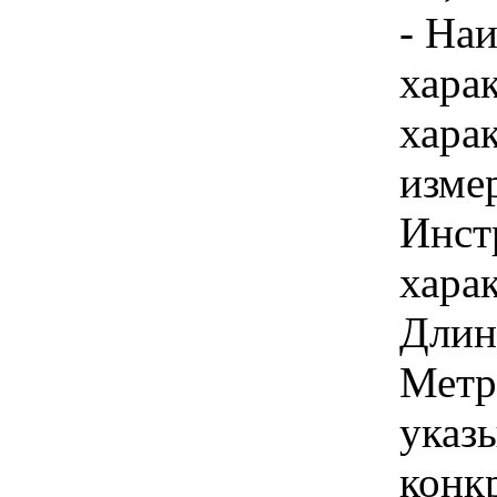
- На
хара
хара
изме
Инст
харак
Длина
Метр
указы
конк