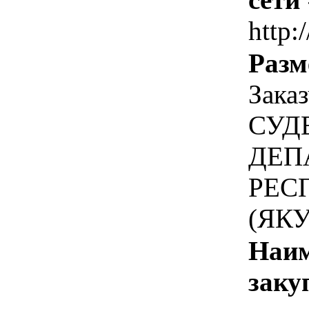
http:
Разм
Зака
СУД
ДЕП
РЕС
(ЯК
Наим
заку