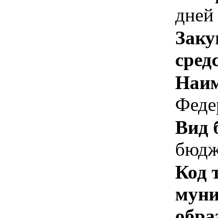
дней
Заку
сред
Наим
Феде
Вид 
бюдж
Код 
муни
обра