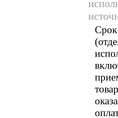
испол
источ
Срок
(отд
испо
вклю
прие
това
оказа
опла