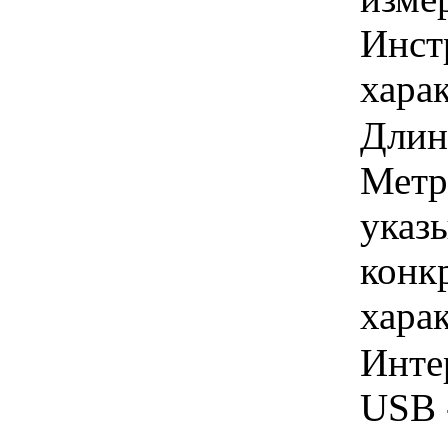
Инст
харак
Длина
Метр
указы
конк
хара
Инте
USB 