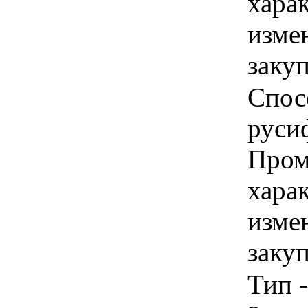
хара
изме
заку
Спос
руси
Пром
хара
изме
заку
Тип -