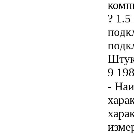
комп
? 1.
подк
подк
Штука
9 198
- На
хара
хара
изме