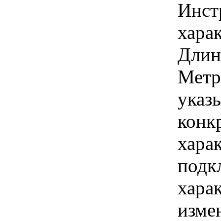
Инст
харак
Длина
Метр
указы
конк
хара
подк
хара
изме