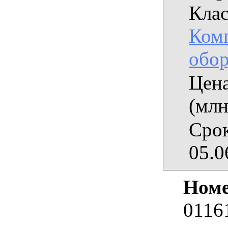
Клас
Ком
обор
Цена
(млн
Срок
05.0
Номе
0116