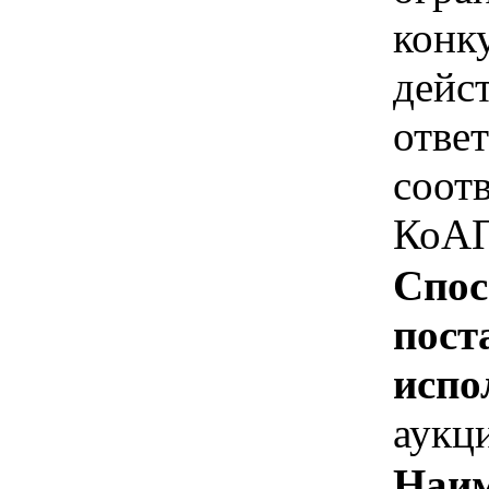
конк
дейс
отве
соотв
КоАП
Спос
пост
испо
аукц
Наим