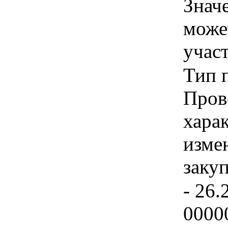
Знач
може
учас
Тип 
Пров
хара
изме
заку
- 26.
0000