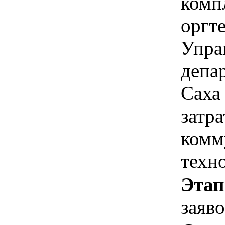
комп
оргт
Упра
депа
Саха
затр
комм
техн
Этап
заяв