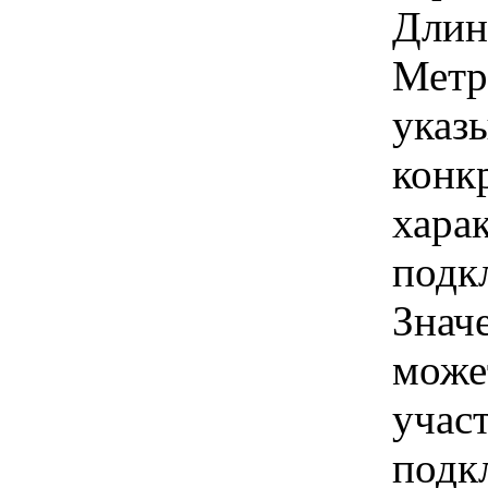
Длина
Метр
указы
конк
хара
подк
Знач
може
учас
подк