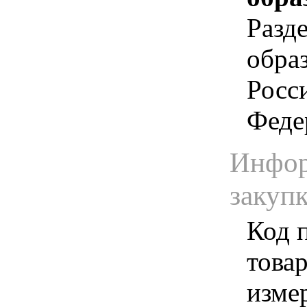
Разд
обра
Росс
Феде
Инфор
закуп
Код 
товар
изме