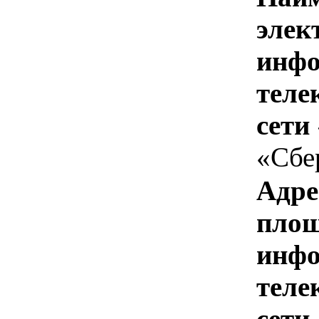
элек
инфо
теле
сети
«Сбе
Адре
площ
инфо
теле
сети