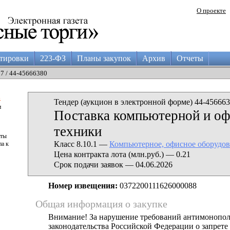
О проекте
тировки
223-ФЗ
Планы закупок
Архив
Отчеты
27 / 44-45666380
а
Тендер (аукцион в электронной форме) 44-456663
и
Поставка компьютерной и о
техники
аты
Класс 8.10.1 —
Компьютерное, офисное оборудов
па к
Цена контракта лота (млн.руб.) — 0.21
Срок подачи заявок — 04.06.2026
Номер извещения:
0372200111626000088
Общая информация о закупке
Внимание! За нарушение требований антимонопо
законодательства Российской Федерации о запрете 