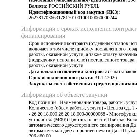
Валюта:
РОССИЙСКИЙ РУБЛЬ
Идентификационный код закупки (ИКЗ):
262781703663178170100100100060000244
Информация о сроках исполнения контракт
финансирования
Срок исполнения контракта (отдельных этапов исп
включает в том числе приемку поставленного тов
работы, оказанной услуги, а также оплату заказчи
(подрядчику, исполнителю) поставленного товара
работы, оказанной услуги
Дата начала исполнения контракта:
с даты заклю
Срок исполнения контракта:
31.12.2026
Закупка за счет собственных средств организаци
Информация об объекте закупки
Код позиции - Наименование товара, работы, услуг
Количество (объем работы, услуги) - Цена за ед., ? 
- 26.20.18.000 26.20.18.000-00000068 - Многофунк
устройство (МФУ) Цветность печати Цветная Воз
автоматического двухстороннего сканирования Да
автоматической двухсторонней печати Да - Штука - 
206 460,00