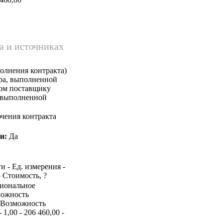
а и источниках
олнения контракта)
ара, выполненной
ком поставщику
, выполненной
чения контракта
и:
Да
и - Ед. измерения -
- Стоимость, ?
циональное
можность
 Возможность
1,00 - 206 460,00 -