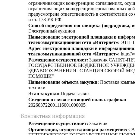
ограничивающих конкуренцию соглашениях, осущ
ограничивающих конкуренцию согласованных дей
предусмотрена ответственность в соответствии со
и ст. 178 УК РФ
Способ определения поставщика (подрядчика, и
Электронный аукцион
Наименование электронной площадки в информ
телекоммуникационной сети «Интернет»:
ЭТП Т
Адрес электронной площадки в информационно
телекоммуникационной сети «Интернет»:
http://
Размещение осуществляет:
Заказчик САНКТ-П
ГОСУДАРСТВЕННОЕ БЮДЖЕТНОЕ УЧРЕЖДЕ
ЗДРАВООХРАНЕНИЯ "СТАНЦИЯ СКОРОЙ М
ПОМОЩИ"
Наименование объекта закупки:
Поставка компь
техники
Этап закупки:
Подача заявок
Сведения о связи с позицией плана-графика:
202603722001116001000005
Контактная информация
Размещение осуществляет:
Заказчик
Организация, осуществляющая размещение:
СА
ПЕТЕРБУРГСКОЕ ГОСУДАРСТВЕННОЕ БЮДЖ