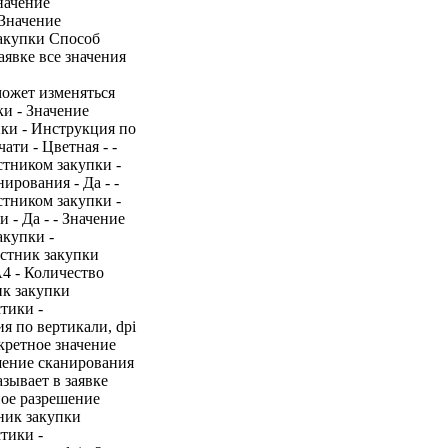
начение
Значение
закупки Способ
явке все значения
может изменяться
и - Значение
ики - Инструкция по
ати - Цветная - -
стником закупки -
ирования - Да - -
стником закупки -
- Да - - Значение
акупки -
астник закупки
A4 - Количество
ик закупки
тики -
я по вертикали, dpi
нкретное значение
шение сканирования
азывает в заявке
ное разрешение
тник закупки
тики -