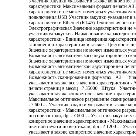
Участник закупки указывает в заявке конкретное з
характеристики Максимальный формат печати А3 
характеристики не может изменяться участником 
подключения USB Участник закупки указывает в за
характеристики Ethernet (RJ-45) Технология печати
Электрографическая Значение характеристики не 
участником закупки - Наименование характеристик
характеристики - Единица измерения характерист
заполнению характеристик в заявке - Цветность печ
Значение характеристики не может изменяться уча
Возможность автоматического двухстороннего скан
Значение характеристики не может изменяться уча
Возможность автоматической двухсторонней печати 
характеристики не может изменяться участником з
Возможность сканирования в форматах - A3 - - Уч
указывает в заявке все значения характеристики - 
печати страниц в месяц - ? 35000 - Штука - Участн
указывает в заявке конкретное значение характерис
Максимальное оптическое разрешение сканировани
- ? 600 - - Участник закупки указывает в заявке ко
характеристики - Максимальное оптическое разре
по горизонтали, dpi - ? 600 - - Участник закупки ук
конкретное значение характеристики - Максималь
цветной печати по вертикали, dpi - ? 1200 - - Учас
указывает в заявке конкретное значение характерис