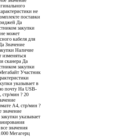
ное значение
игинального
характеристики не
комплекте поставки
триджей Да
стником закупки
 не может
сного кабеля для
Да Значение
закупки Наличие
т изменяться
и сканера Да
стником закупки
 Мегабайт Участник
арактеристики
купки указывает в
ую почту На USB-
 стр/мин ? 20
начение
мате А4, стр/мин ?
е значение
 закупки указывает
канирования
все значения
1000 Мегагерц