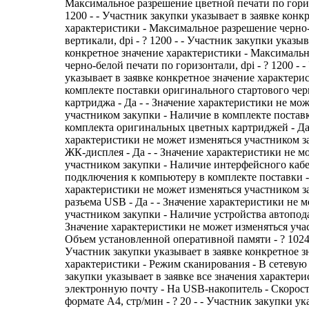
Максимальное разрешение цветной печати по горизо
1200 - - Участник закупки указывает в заявке конк
характеристики - Максимальное разрешение черно
вертикали, dpi - ? 1200 - - Участник закупки указыв
конкретное значение характеристики - Максималь
черно-белой печати по горизонтали, dpi - ? 1200 - 
указывает в заявке конкретное значение характери
комплекте поставки оригинального стартового чер
картриджа - Да - - Значение характеристики не мо
участником закупки - Наличие в комплекте постав
комплекта оригинальных цветных картриджей - Да 
характеристики не может изменяться участником з
ЖК-дисплея - Да - - Значение характеристики не м
участником закупки - Наличие интерфейсного кабе
подключения к компьютеру в комплекте поставки - 
характеристики не может изменяться участником з
разъема USB - Да - - Значение характеристики не 
участником закупки - Наличие устройства автоподач
Значение характеристики не может изменяться уча
Объем установленной оперативной памяти - ? 1024
Участник закупки указывает в заявке конкретное з
характеристики - Режим сканирования - В сетевую 
закупки указывает в заявке все значения характери
электронную почту - На USB-накопитель - Скорост
формате А4, стр/мин - ? 20 - - Участник закупки ук