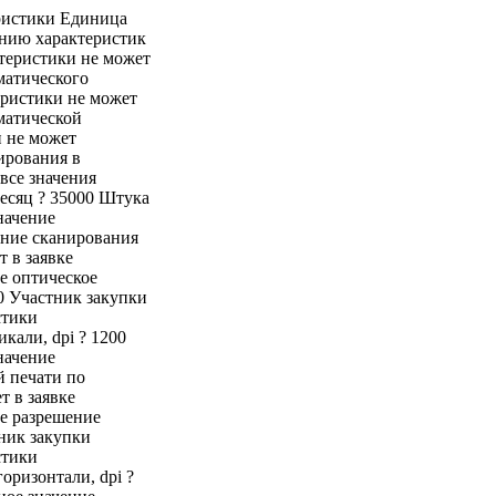
ристики Единица
ению характеристик
ктеристики не может
матического
еристики не может
матической
и не может
ирования в
все значения
есяц ? 35000 Штука
начение
ение сканирования
т в заявке
е оптическое
00 Участник закупки
стики
кали, dpi ? 1200
начение
й печати по
т в заявке
е разрешение
тник закупки
стики
оризонтали, dpi ?