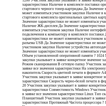
1200 Участник закупки указывает в заявке конкрет
характеристики Наличие в комплекте поставки ор
стартового черного тонер-картриджа Да Значение 
может изменяться участником закупки Наличие в 
стартового комплекта оригинальных цветных кар
Значение характеристики не может изменяться уча
Наличие ЖК-дисплея Да Значение характеристики
изменяться участником закупки Наличие интерфей
подключения к компьютеру в комплекте поставки 
характеристики не может изменяться участником 
разъема USB Да Значение характеристики не може
участником закупки Наличие устройства автоподач
Значение характеристики не может изменяться уча
Объем установленной оперативной памяти ? 1024
закупки указывает в заявке конкретное значение х
Режим сканирования В сетевую папку Участник за
заявке все значения характеристики На электронн
накопитель Скорость цветной печати в формате А4,
Участник закупки указывает в заявке конкретное з
характеристики Скорость черно-белой печати в фор
20 Участник закупки указывает в заявке конкретно
характеристики Совместимость Windows Участник
в заявке все значения характеристики Linux Тип с
Планшетный Участник закупки указывает в заявке 
характеристики Протяжный Частота процессора ? 