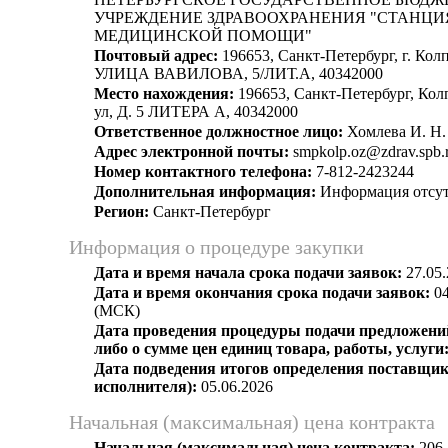
УЧРЕЖДЕНИЕ ЗДРАВООХРАНЕНИЯ "СТАНЦИ
МЕДИЦИНСКОЙ ПОМОЩИ"
Почтовый адрес:
196653, Санкт-Петербург, г. Колп
УЛИЦА ВАВИЛОВА, 5/ЛИТ.А, 40342000
Место нахождения:
196653, Санкт-Петербург, Кол
ул, Д. 5 ЛИТЕРА А, 40342000
Ответственное должностное лицо:
Хомлева И. Н.
Адрес электронной почты:
smpkolp.oz@zdrav.spb.
Номер контактного телефона:
7-812-2423244
Дополнительная информация:
Информация отсут
Регион:
Санкт-Петербург
Информация о процедуре закупки
Дата и время начала срока подачи заявок:
27.05.
Дата и время окончания срока подачи заявок:
04
(МСК)
Дата проведения процедуры подачи предложений
либо о сумме цен единиц товара, работы, услуги
Дата подведения итогов определения поставщик
исполнителя):
05.06.2026
Начальная (максимальная) цена контракта
Начальная (максимальная) цена контракта:
206 