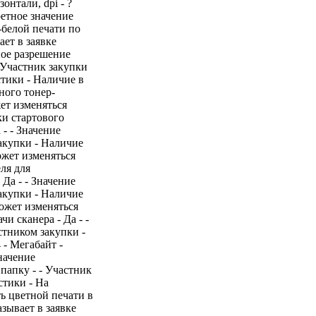
нтали, dpi - ?
ретное значение
-белой печати по
ает в заявке
ное разрешение
- Участник закупки
стики - Наличие в
ного тонер-
жет изменяться
ки стартового
- - Значение
акупки - Наличие
ожет изменяться
ля для
Да - - Значение
акупки - Наличие
может изменяться
и сканера - Да - -
стником закупки -
 - Мегабайт -
начение
папку - - Участник
стики - На
ь цветной печати в
азывает в заявке