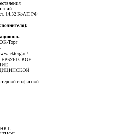
ествления
ствий
 ст. 14.32 КоАП РФ
сполнителя):
ационно-
ЭК-Торг
-
www.tektorg.ru/
ЕТЕРБУРГСКОЕ
НИЕ
ЕДИЦИНСКОЙ
ютерной и офисной
НКТ-
ЕТНОЕ