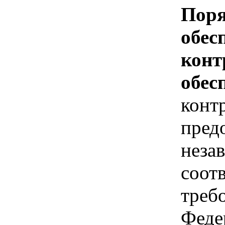
Поря
обес
конт
обес
конт
пред
неза
соот
треб
Феде