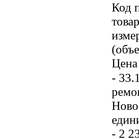
Код 
товар
изме
(объе
Цена 
- 33.
ремо
Ново
едини
- 2 2