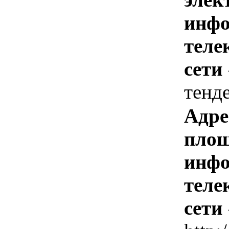
инфо
теле
сети
тенд
Адре
площ
инфо
теле
сети