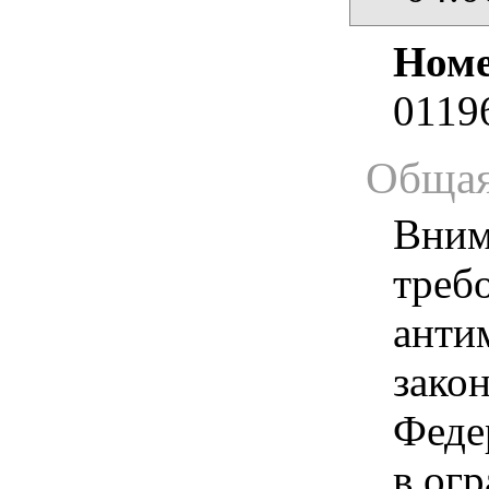
Номе
0119
Общая
Вним
треб
анти
зако
Феде
в ог