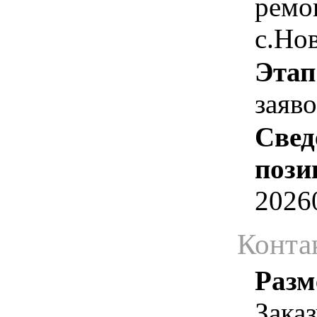
ремо
с.Но
Этап
заяв
Свед
пози
2026
Конта
Разм
Зака