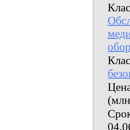
Клас
Обс
мед
обор
Клас
безо
Цена
(млн
Срок
04.0