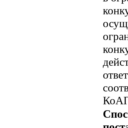
конк
осущ
огра
конк
дейс
отве
соотв
КоАП
Спос
пост