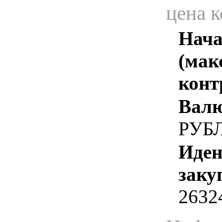
цена 
Нача
(мак
конт
Валю
РУБ
Иден
заку
2632