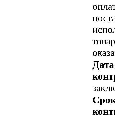
опла
пост
испо
това
оказ
Дата
конт
закл
Срок
конт