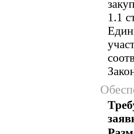
закуп
1.1 с
Един
учас
соотв
Зако
Обесп
Треб
заяв
Разм