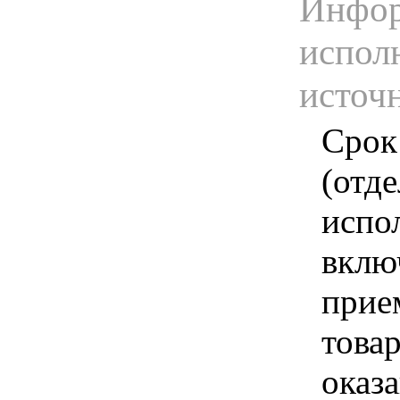
Инфор
испол
источ
Срок
(отд
испо
вклю
прие
това
оказа