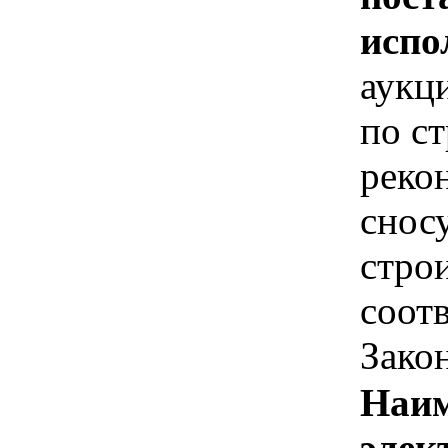
испо
аукц
по ст
рекон
сносу
строи
соотв
Зако
Наим
элек