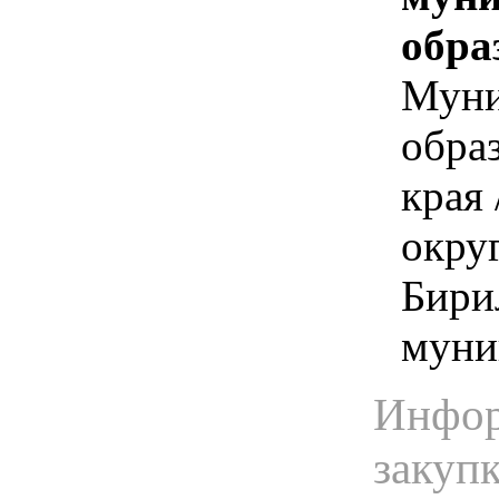
обра
Муни
обра
края
округ
Бири
муни
Инфор
закуп