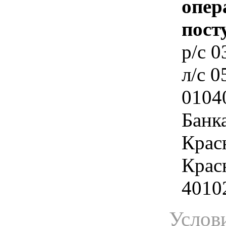
опер
пост
p/c 
л/c 
0104
Банк
Крас
Красн
4010
Услов