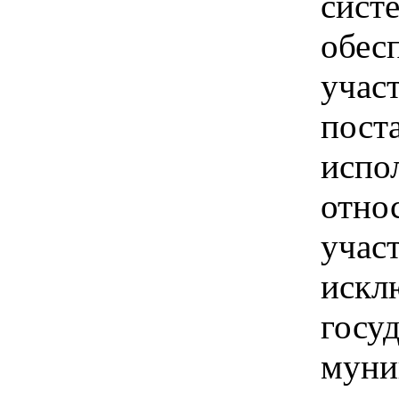
сист
обес
учас
пост
испо
отно
участ
искл
госу
муни