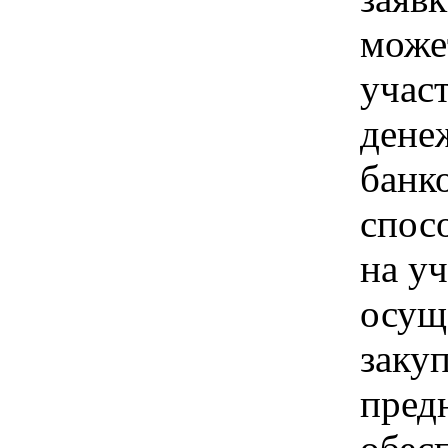
може
учас
дене
банк
спос
на уч
осущ
заку
пред