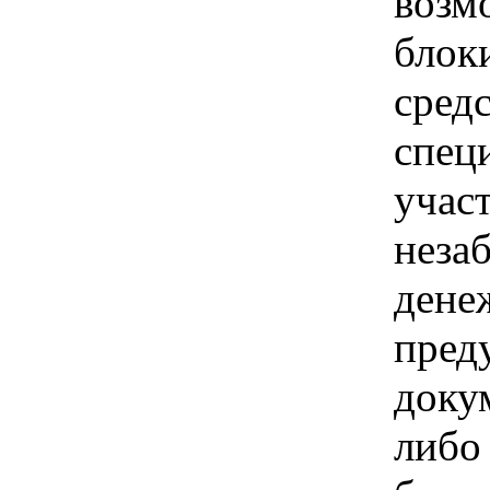
возм
блок
сред
спец
учас
неза
дене
пред
доку
либо