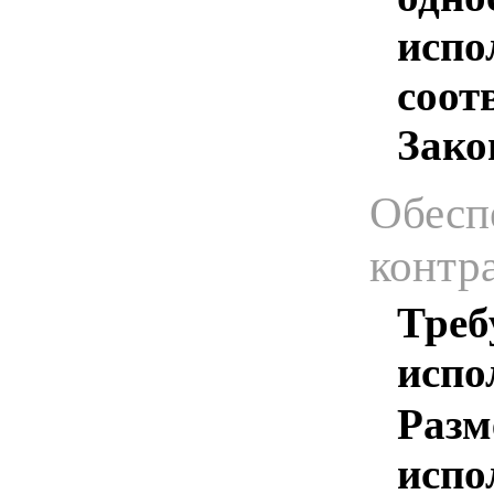
испо
соотв
Зако
Обесп
контр
Треб
испо
Разм
испо