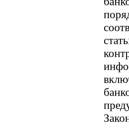
банк
поря
соот
стать
конт
инфо
вклю
банк
пред
Зако