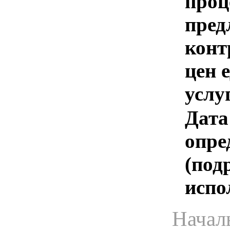
проц
пред
конт
цен 
услу
Дата
опре
(под
испо
Начал