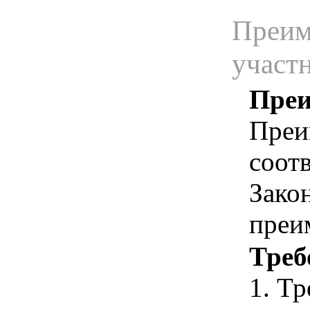
Преим
участ
Преи
Преи
соотв
Зако
преи
Треб
1. Т