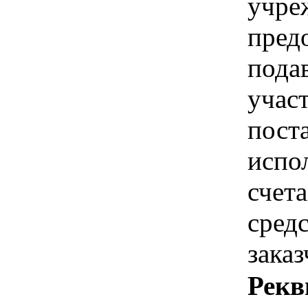
учре
пред
пода
учас
пост
испо
счета
сред
зака
Рекв