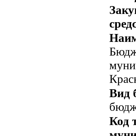
Заку
сред
Наим
Бюдж
муни
Крас
Вид 
бюдж
Код 
муни