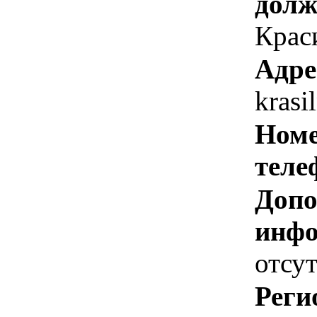
долж
Крас
Адре
kras
Номе
теле
Допо
инфо
отсут
Реги