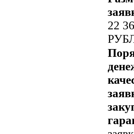
заяв
22 3
РУБ
Поря
дене
каче
заяв
заку
гара
заявк