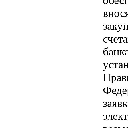
обес
внос
заку
счет
банк
уста
Прав
Феде
заявк
элек