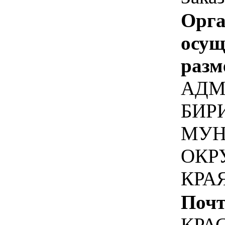
Орга
осу
разм
АДМ
БИР
МУН
ОКР
КРА
Почт
КРА