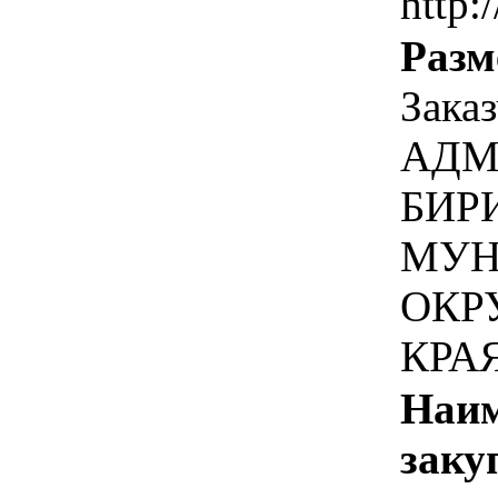
http:
Разм
Зака
АДМ
БИР
МУН
ОКР
КРА
Наим
заку