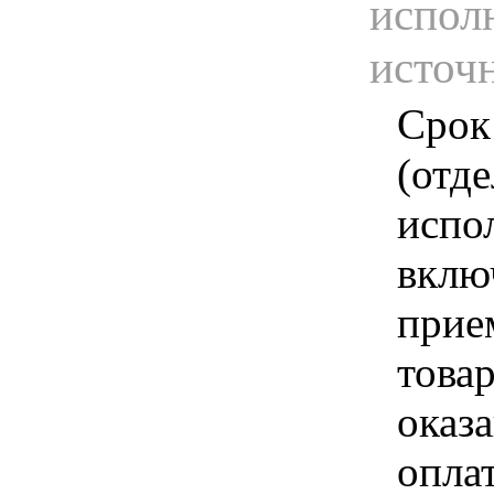
испол
источ
Срок
(отд
испо
вклю
прие
това
оказа
опла