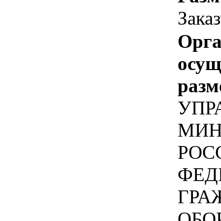
Зака
Орга
осу
разм
УПР
МИН
РОС
ФЕД
ГРА
ОБО