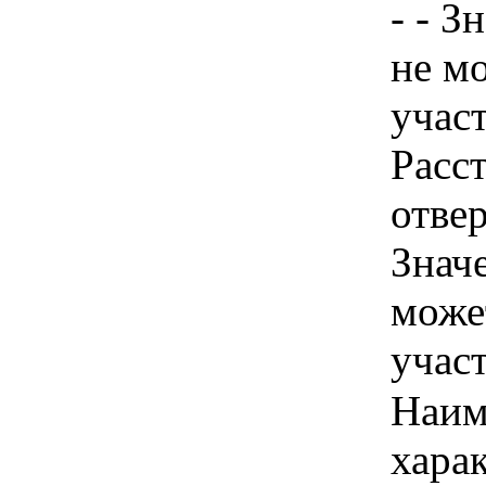
- - З
не м
учас
Расс
отвер
Знач
може
учас
Наим
хара