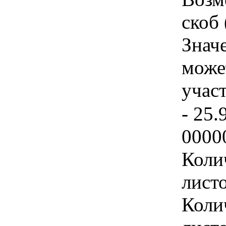
скоб 
Знач
може
учас
- 25.
0000
Коли
лист
Коли