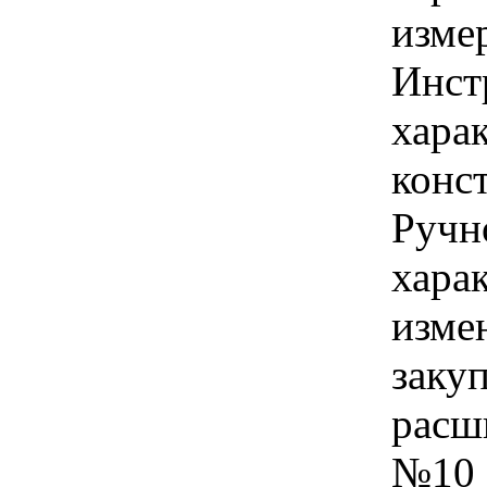
изме
Инст
харак
конс
Ручн
хара
изме
заку
расш
№10 