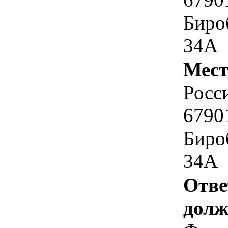
Биро
34А
Мест
Росс
6790
Биро
34А
Отве
долж