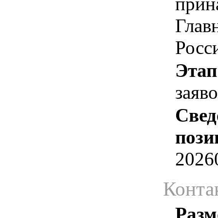
прин
Глав
Росс
Этап
заяв
Свед
пози
2026
Конта
Разм