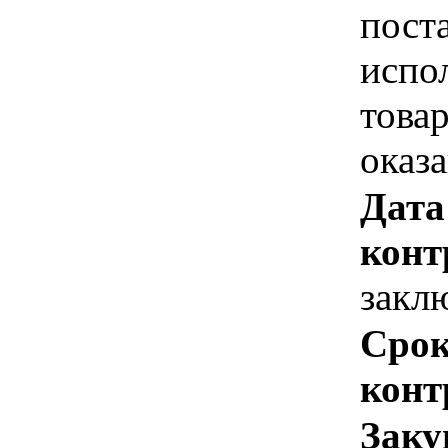
пост
испо
това
оказ
Дата
конт
закл
Срок
конт
Заку