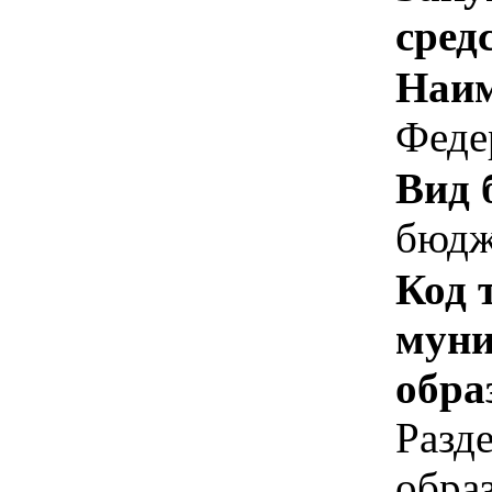
сред
Наим
Феде
Вид 
бюдж
Код 
муни
обра
Разд
обра