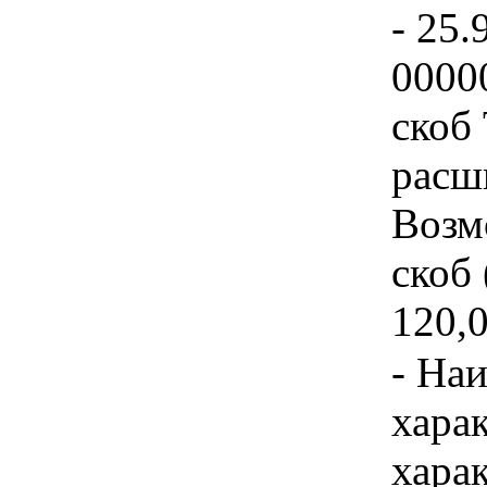
- 25.
0000
скоб
расш
Возм
скоб
120,0
- На
хара
хара