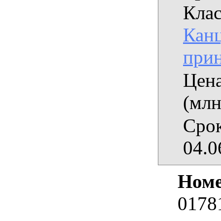
Клас
Кан
при
Цена
(млн
Срок
04.0
Номе
0178