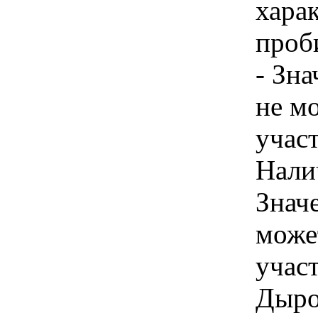
хара
проб
- Зн
не м
учас
Налич
Знач
може
учас
Дыро