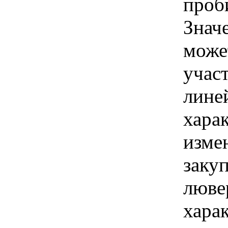
проб
Знач
може
учас
лине
хара
изме
заку
люве
хара