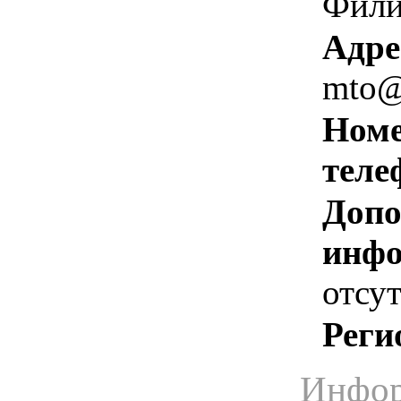
Фили
Адре
mto@
Номе
теле
Допо
инфо
отсут
Реги
Инфор