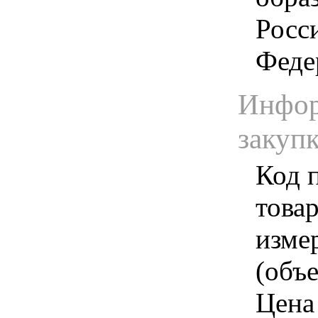
Росс
Феде
Инфор
закуп
Код 
товар
изме
(объе
Цена 