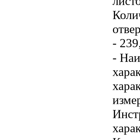
лист
Коли
отвер
- 239
- На
хара
хара
изме
Инст
харак