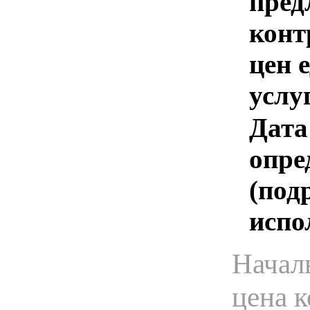
пред
конт
цен 
услу
Дата
опре
(под
испо
Начал
цена 