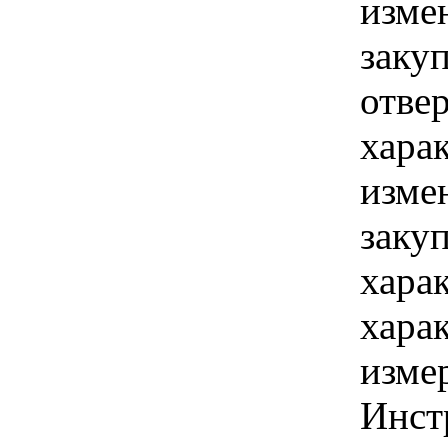
изме
заку
отве
хара
изме
заку
хара
хара
изме
Инст