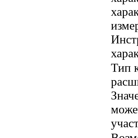
хара
изме
Инст
харак
Тип 
расши
Знач
може
учас
Возм