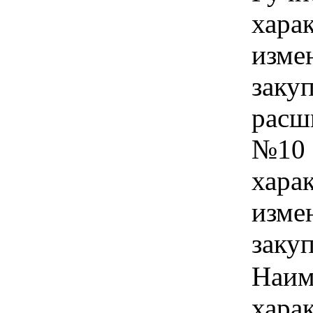
хара
изме
заку
расши
№10 
хара
изме
заку
Наим
хара