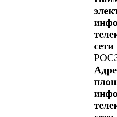
элек
инфо
теле
сети
РОС
Адре
площ
инфо
теле
сети