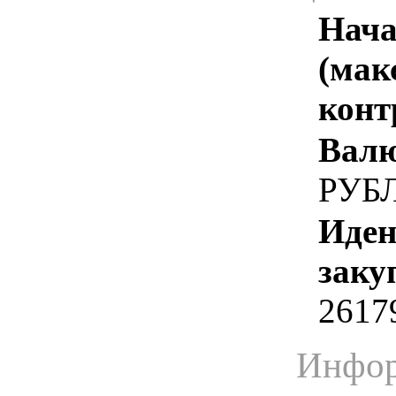
Нача
(мак
конт
Валю
РУБ
Иден
заку
2617
Инфор