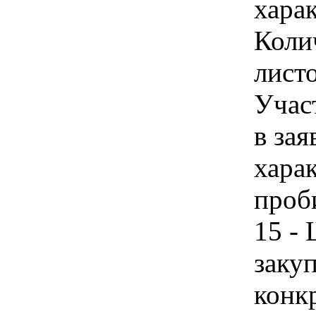
харак
Коли
листо
Учас
в зая
хара
проб
15 -
закуп
конк