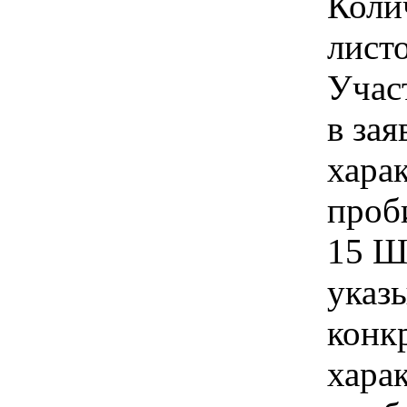
Коли
лист
Учас
в зая
хара
проб
15 Ш
указы
конк
хара