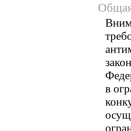
Общая
Вним
треб
анти
зако
Феде
в ог
конк
осущ
огра