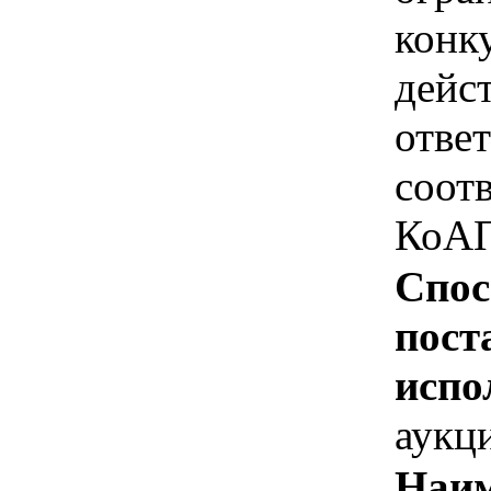
конк
дейс
отве
соотв
КоАП
Спос
пост
испо
аукц
Наим