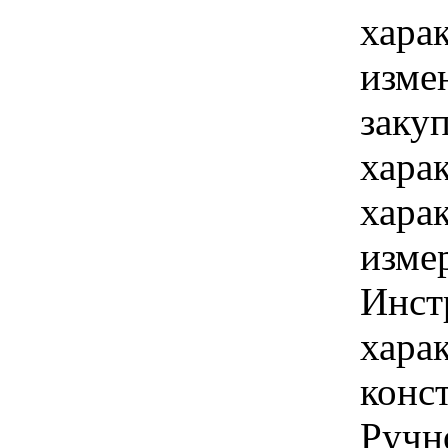
хара
изме
заку
хара
хара
изме
Инст
харак
конс
Ручно