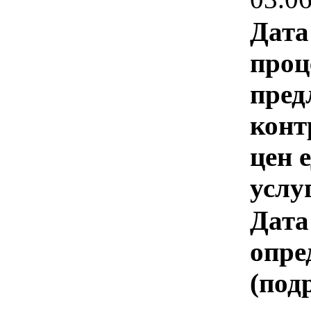
Дата
проц
пред
конт
цен 
услу
Дата
опре
(под