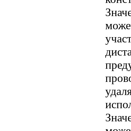
Знач
може
учас
дист
пред
пров
удал
испо
Знач
може