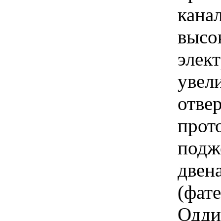
кана
высо
элек
увел
отве
прот
подж
двен
(фат
Одди