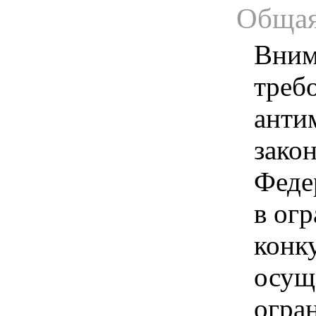
Общая
Вним
треб
анти
зако
Феде
в ог
конк
осущ
огра