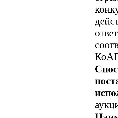
конк
дейс
отве
соотв
КоАП
Спос
пост
испо
аукц
Наим