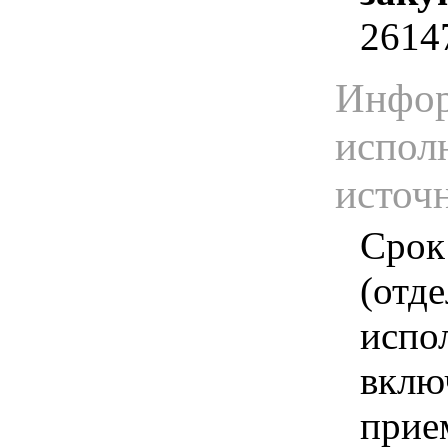
2614
Инфор
испол
источ
Срок
(отд
испо
вклю
прие