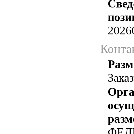
Свед
пози
2026
Конта
Разм
Зака
Орга
осу
разм
ФЕД