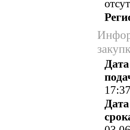
отсут
Реги
Инфор
закуп
Дата
пода
17:3
Дата
срок
03.0