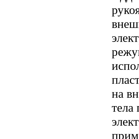
руко
внеш
элек
режу
испол
плас
на в
тела
элек
прим