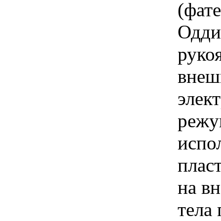
(фат
Одди
руко
внеш
элек
режу
испол
плас
на в
тела