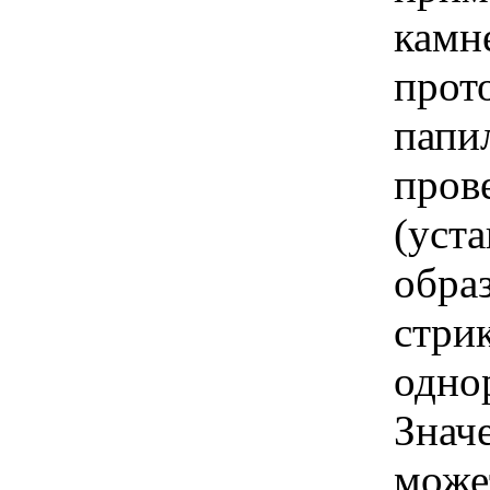
камн
прот
папи
пров
(уста
обра
стри
одно
Знач
може