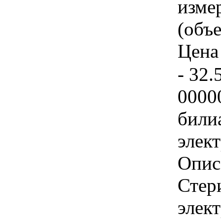
изме
(объе
Цена 
- 32.
0000
били
элек
Опис
Стер
элек