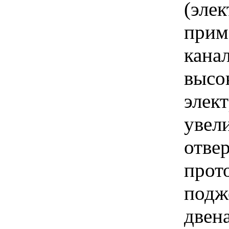
(элек
прим
кана
высо
элек
увел
отве
прот
подж
двен