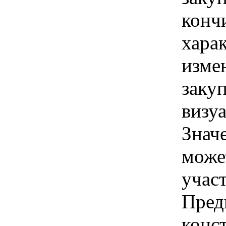
конч
хара
изме
заку
визу
Знач
може
учас
Пред
конс