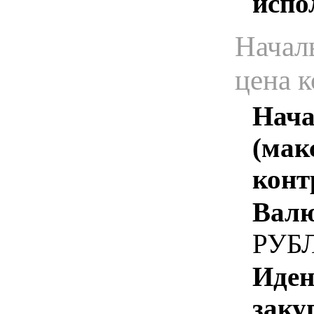
испо
Начал
цена 
Нача
(мак
конт
Валю
РУБ
Иден
заку