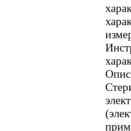
хара
хара
изме
Инст
харак
Опис
Стер
элек
(элек
прим