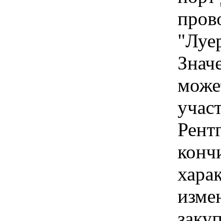
пров
"Луе
Знач
може
учас
Рент
конч
хара
изме
заку