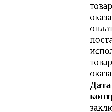
това
оказа
опла
пост
испо
това
оказ
Дата
конт
закл