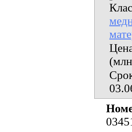
Клас
медн
мат
Цена
(млн
Срок
03.0
Номе
0345