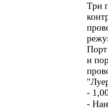
Три 
конт
пров
режу
Порт
и пор
пров
"Луе
- 1,0
- На