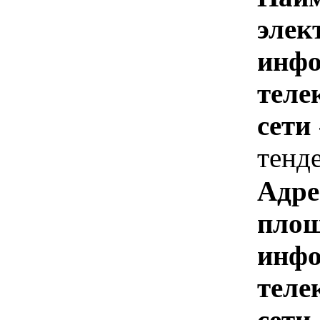
элек
инфо
теле
сети
тенд
Адре
площ
инфо
теле
сети