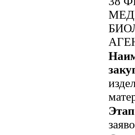
38 
МЕД
БИО
АГЕ
Наим
заку
изде
мате
Этап
заяв