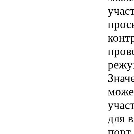
учас
прос
конт
пров
режу
Знач
може
учас
для в
порт