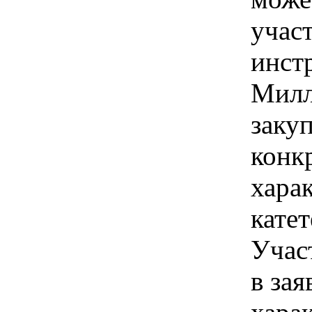
учас
инст
Милл
закуп
конк
хара
кате
Учас
в зая