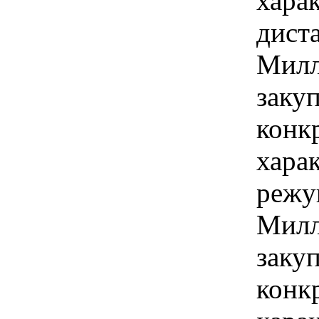
хара
диста
Милл
закуп
конк
хара
режу
Милл
закуп
конк