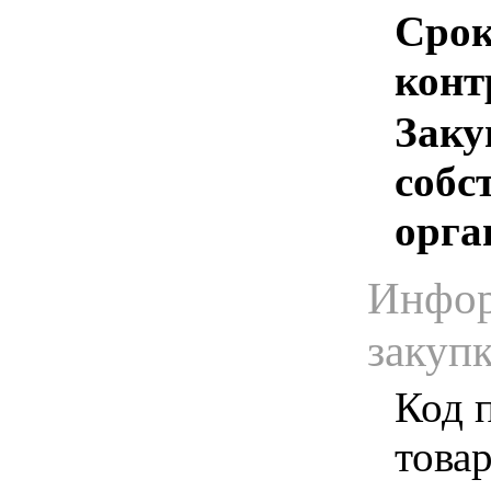
Срок
конт
Заку
собс
орга
Инфор
закуп
Код 
товар