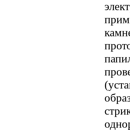
элек
прим
камн
прот
папи
пров
(уста
обра
стри
одно