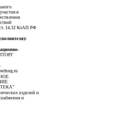
льного
участия в
ествления
ствий
 ст. 14.32 КоАП РФ
сполнителя):
ационно-
ЛТОРГ
-
oseltorg.ru
ЬНОЕ
НИЕ
ТЕКА"
нических изделий и
оснабжения и