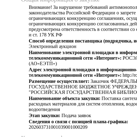
Внимание! За нарушение требований антимонопо
законодательства Российской Федерации о запрете 
ограничивающих конкуренцию соглашениях, осущ
ограничивающих конкуренцию согласованных дей
предусмотрена ответственность в соответствии со
и ст. 178 УК РФ
Способ определения поставщика (подрядчика, и
Электронный аукцион
Наименование электронной площадки в информ
телекоммуникационной сети «Интернет»:
РОСЭ
(АО«ЕЭТП»)
Адрес электронной площадки в информационно
телекоммуникационной сети «Интернет»:
http://r
Размещение осуществляет:
Заказчик ФЕДЕРАЛ
ГОСУДАРСТВЕННОЕ БЮДЖЕТНОЕ УЧРЕЖДЕ
"РОССИЙСКАЯ ГОСУДАРСТВЕННАЯ БИБЛИО
Наименование объекта закупки:
Поставка сантех
расходных материалов для систем отопления, вод
водоотведения
Этап закупки:
Подача заявок
Сведения о связи с позицией плана-графика:
202603731001039001000209