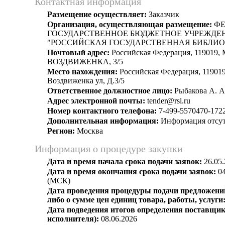
Контактная информация
Размещение осуществляет:
Заказчик
Организация, осуществляющая размещение:
ФЕ
ГОСУДАРСТВЕННОЕ БЮДЖЕТНОЕ УЧРЕЖДЕ
"РОССИЙСКАЯ ГОСУДАРСТВЕННАЯ БИБЛИО
Почтовый адрес:
Российская Федерация, 119019, 
ВОЗДВИЖЕНКА, 3/5
Место нахождения:
Российская Федерация, 119019
Воздвиженка ул, Д.3/5
Ответственное должностное лицо:
Рыбакова А. А
Адрес электронной почты:
tender@rsl.ru
Номер контактного телефона:
7-499-5570470-172
Дополнительная информация:
Информация отсут
Регион:
Москва
Информация о процедуре закупки
Дата и время начала срока подачи заявок:
26.05.
Дата и время окончания срока подачи заявок:
04
(МСК)
Дата проведения процедуры подачи предложений
либо о сумме цен единиц товара, работы, услуги
Дата подведения итогов определения поставщик
исполнителя):
08.06.2026