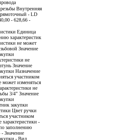
провода
д резьбы Внутренняя
Прямоточный - LD
,00 - 628,66 -
ристики Единица
ению характеристик
ристики не может
езьбовой Значение
акупки
ктеристики не
атунь Значение
закупки Назначение
няться участником
е может изменяться
арактеристики не
ьбы 3/4" Значение
акупки
тник закупки
стики Цвет ручки
ться участником
е характеристики -
 по заполнению
 - Значение
акупки - Вид