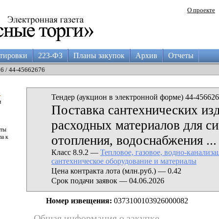
О проекте
тировки
223-ФЗ
Планы закупок
Архив
Отчеты
26 / 44-45662676
а
Тендер (аукцион в электронной форме) 44-456626
и
Поставка сантехнических из
расходных материалов для с
аты
отопления, водоснабжения ...
па к
Класс 8.9.2 —
Тепловое, газовое, водно-канализа
сантехническое оборудование и материалы
Цена контракта лота (млн.руб.) — 0.42
Срок подачи заявок — 04.06.2026
Номер извещения:
0373100103926000082
Общая информация о закупке