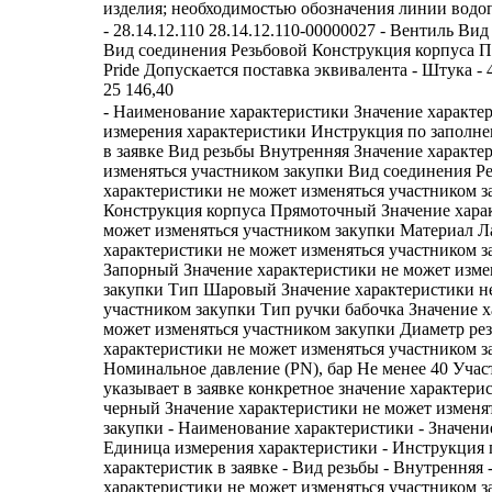
изделия; необходимостью обозначения линии водо
- 28.14.12.110 28.14.12.110-00000027 - Вентиль Ви
Вид соединения Резьбовой Конструкция корпуса 
Pride Допускается поставка эквивалента - Штука - 40
25 146,40
- Наименование характеристики Значение характе
измерения характеристики Инструкция по заполн
в заявке Вид резьбы Внутренняя Значение характе
изменяться участником закупки Вид соединения Р
характеристики не может изменяться участником з
Конструкция корпуса Прямоточный Значение хара
может изменяться участником закупки Материал Л
характеристики не может изменяться участником 
Запорный Значение характеристики не может изме
закупки Тип Шаровый Значение характеристики н
участником закупки Тип ручки бабочка Значение х
может изменяться участником закупки Диаметр рез
характеристики не может изменяться участником з
Номинальное давление (PN), бар Не менее 40 Учас
указывает в заявке конкретное значение характери
черный Значение характеристики не может изменя
закупки - Наименование характеристики - Значени
Единица измерения характеристики - Инструкция
характеристик в заявке - Вид резьбы - Внутренняя -
характеристики не может изменяться участником з