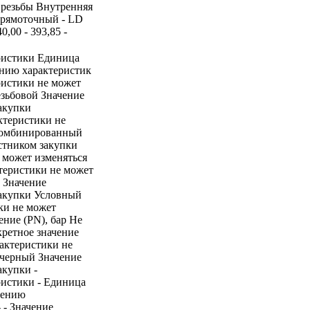
д резьбы Внутренняя
Прямоточный - LD
,00 - 393,85 -
ристики Единица
ению характеристик
ристики не может
езьбовой Значение
акупки
ктеристики не
 Комбинированный
стником закупки
 может изменяться
теристики не может
 Значение
закупки Условный
ки не может
ние (PN), бар Не
кретное значение
рактеристики не
 черный Значение
акупки -
ристики - Единица
нению
 - Значение