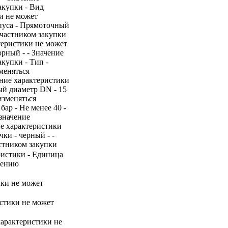
акупки - Вид
ки не может
рпуса - Прямоточный
участником закупки
теристики не может
орный - - Значение
купки - Тип -
меняться
ение характеристики
ый диаметр DN - 15
изменяться
ар - Не менее 40 -
 значение
ние характеристики
ки - черный - -
стником закупки
ристики - Единица
нению
ики не может
истики не может
характеристики не