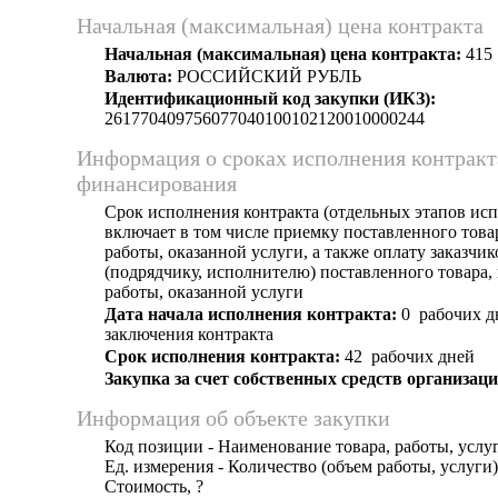
Начальная (максимальная) цена контракта
Начальная (максимальная) цена контракта:
415 
Валюта:
РОССИЙСКИЙ РУБЛЬ
Идентификационный код закупки (ИКЗ):
261770409756077040100102120010000244
Информация о сроках исполнения контракт
финансирования
Срок исполнения контракта (отдельных этапов исп
включает в том числе приемку поставленного тов
работы, оказанной услуги, а также оплату заказчи
(подрядчику, исполнителю) поставленного товара
работы, оказанной услуги
Дата начала исполнения контракта:
0 рабочих д
заключения контракта
Срок исполнения контракта:
42 рабочих дней
Закупка за счет собственных средств организаци
Информация об объекте закупки
Код позиции - Наименование товара, работы, услуг
Ед. измерения - Количество (объем работы, услуги) -
Стоимость, ?