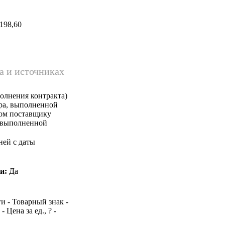
198,60
а и источниках
олнения контракта)
ара, выполненной
ком поставщику
, выполненной
ней с даты
и:
Да
и - Товарный знак -
 Цена за ед., ? -