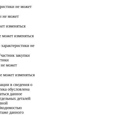
еристики не может
и не может
жет изменяться
не может изменяться
 характеристики не
 Участник закупки
стики
и не может
не может изменяться
ации в сведения о
тика обусловлена
аться данное
тдельных деталей
лной
обходимостью
таже данного