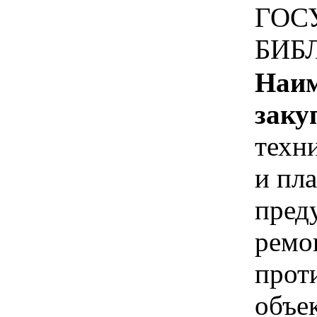
ГОС
БИБ
Наим
заку
техн
и пл
пред
ремо
прот
объе