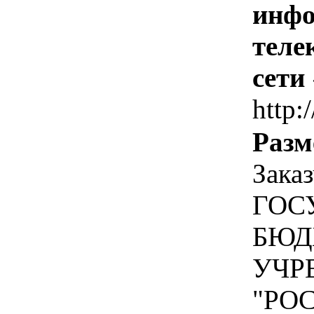
инфо
теле
сети
http:/
Разм
Зака
ГОС
БЮД
УЧР
"РО