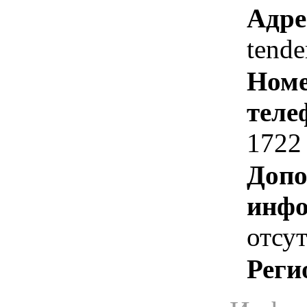
Адре
tende
Номе
теле
1722
Допо
инфо
отсут
Реги