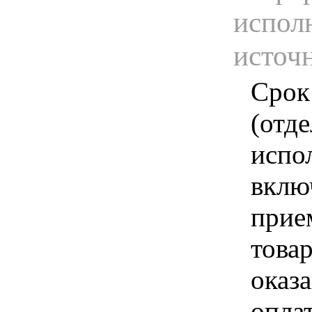
испол
источ
Срок
(отд
испо
вклю
прие
това
оказа
опла