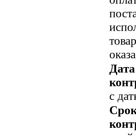
пост
испо
това
оказ
Дата
конт
с да
Срок
конт