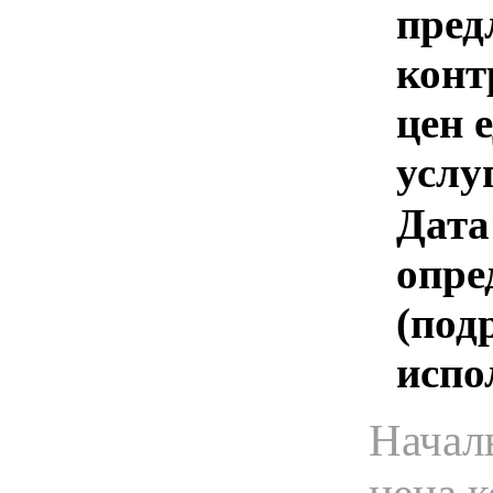
пред
конт
цен 
услу
Дата
опре
(под
испо
Начал