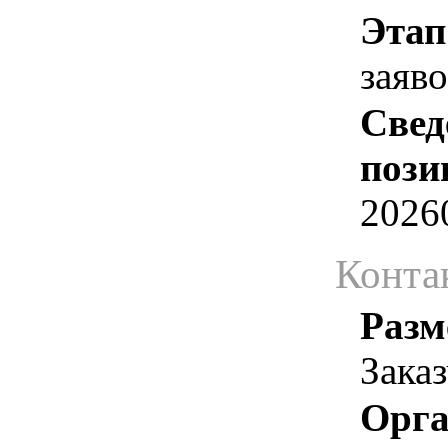
Этап
заяв
Свед
пози
2026
Конта
Разм
Зака
Орга