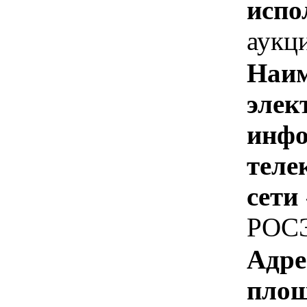
испо
аукц
Наим
элек
инфо
теле
сети
РОС
Адре
площ