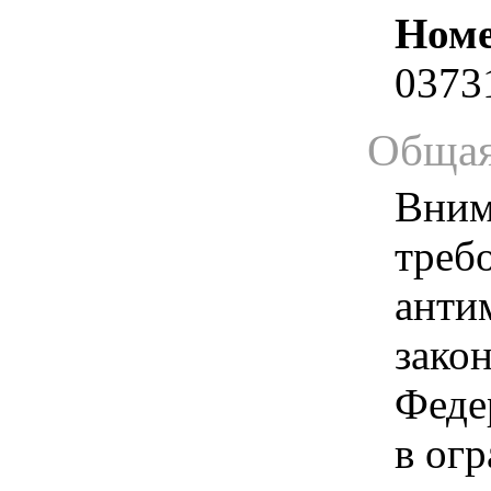
Номе
0373
Общая
Вним
треб
анти
зако
Феде
в ог