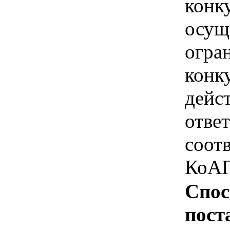
конк
осущ
огра
конк
дейс
отве
соотв
КоАП
Спос
пост