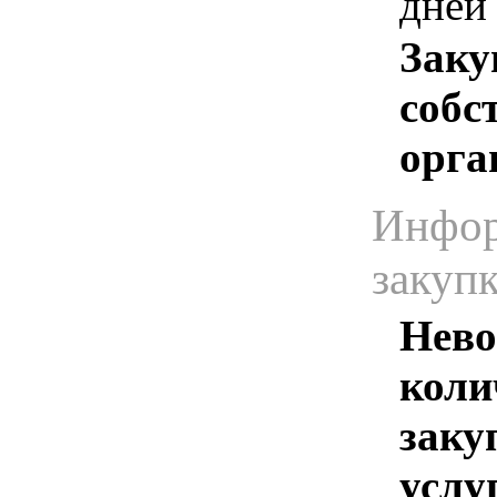
дней
Заку
собс
орга
Инфор
закуп
Нево
коли
заку
услу