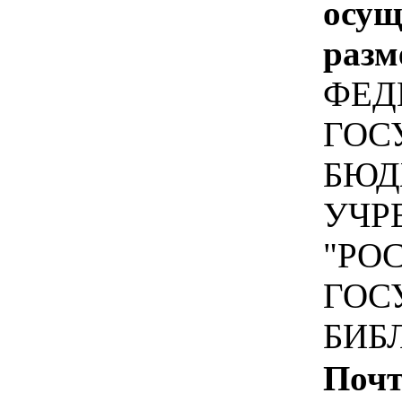
осу
разм
ФЕД
ГОС
БЮД
УЧР
"РО
ГОС
БИБ
Почт