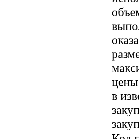
объе
выпо
оказа
разм
макс
цены
в из
заку
закуп
Код 