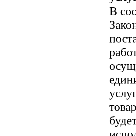
В соо
Зако
пост
рабо
осущ
един
услуг
товар
буде
испо