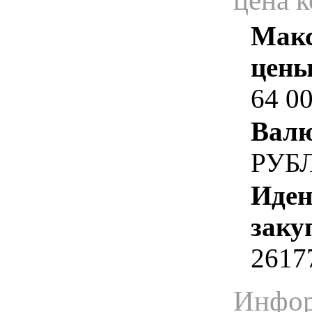
цена 
Макс
цены
64 0
Валю
РУБ
Иден
заку
2617
Инфор