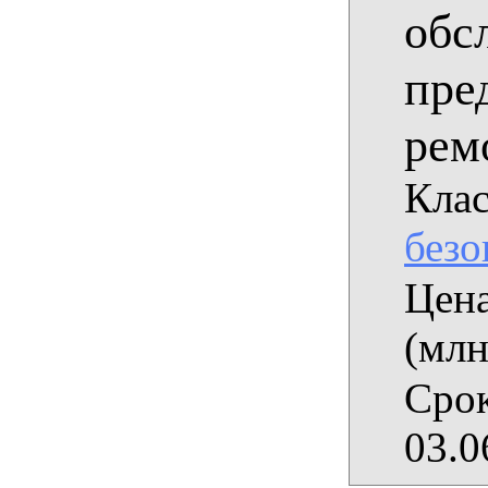
обс
пре
ремо
Клас
безо
Цена
(млн
Срок
03.0